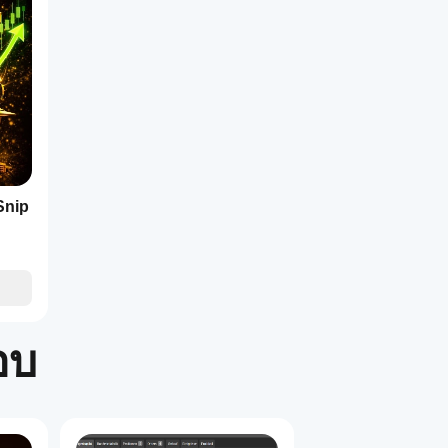
บอัดความผันผวนหรือการยืนยันทิศทาง หลีกเลี่ยงการเข้าทำรายกา
คล้องกัน:
Snip
อบ
ติกรรมการเทรดเกิน