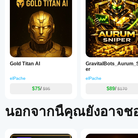
ให้มา
พฤติกรรม
ระบบมุ่งจับการขยายตัวของราคาที่ควบคุมได้หลังจากการบี
ไม่?
trade
ภายใต้
หรืออารมณ์
setups
ประสิทธิภาพ
สภาวะ
with
อาจแตกต่าง
disciplined
ตลาดที่
กันไปขึ้นอยู่
capital
แตกต่าง
ตรรกะการเข้าทำรายการและพฤติกรรมการดำเนินการ
กับเงื่อนไข
control.
กัน ทำ
ของ
The
Backtest
การเทรดจะถูกกระตุ้นเมื่อเงื่อนไขทางเทคนิคหลายอย่างสอด
โบรกเกอร์ ส
system
cBot ของ
operates
เปรด และ
เกณฑ์ความผันผวน
คุณบน
primarily
คุณภาพการ
ข้อมูล
on
การยืนยันความแข็งแกร่งของโมเมนตัม
ดำเนินการ
ตลาดใน
the
การทดสอบ
M5
อดีตใน
ตัวกรองการจัดแนวแนวโน้ม
Gold Titan AI
GravitalBots_Aurum_
บอทใน
timeframe
cTrader
er
สภาพ
and
ตัวกรองการป้องกันสเปรด
Windows
แวดล้อมของ
features
elPache
elPache
และ Mac
คุณสมบัติการดำเนินการรวมถึง:
คุณเองช่วย
configurable
parameters
ให้คุณเข้าใจ
$75
/
$89
/
$95
$170
โหมดเข้าทำรายการแบบเดี่ยวหรือกริดชั้น
including
ว่ามันทำงาน
fixed
อย่างไรใน
การเปิดใช้งาน Break-Even อัตโนมัติ
lot
การใช้งาน
นอกจากนี้คุณยังอาจช
size,
Trailing Stop แบบไดนามิก
จริง
take
profit/stop
การควบคุมการเปิดเผยความเสี่ยงสูงสุด
loss
in
บอทจะทำงานเฉพาะเมื่อเกณฑ์ที่มีโครงสร้างถูกต้อง ลดพฤ
pips,
grid