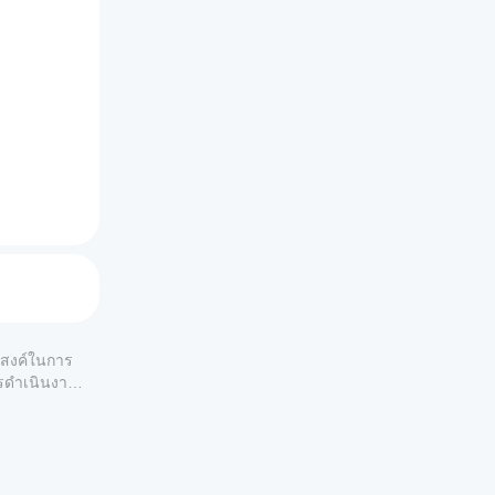
ของตลาด
ระสงค์ในการ
ารดำเนินงาน