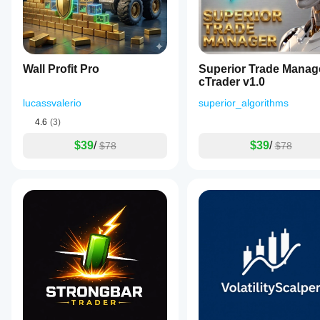
สภาวะตลาดที่ระบบทำงานได้ดีที่สุด
spread
conditions,
แนวโน้มที่มีโครงสร้าง
the
bot
การขยายความผันผวนที่ควบคุมได้
demonstrated
a
ทองคำที่ตอบสนองต่อปัจจัยกระตุ้นเศรษฐกิจมหภาค
Wall Profit Pro
Superior Trade Manag
net
cTrader v1.0
ช่วงทิศทางที่ชัดเจน
profit
of
lucassvalerio
superior_algorithms
approximately
1393%
4.6
(3)
สภาวะที่ควรระมัดระวัง
ROI,
a
$39
/
$39
/
$78
$78
ข่าวที่มีผลกระทบสูงสุดสุดขีด
win
rate
การขยายสเปรดผิดปกติ
of
87.36%,
ช่วงเวลาที่มีสภาพคล่องต่ำมาก
and
a
แนะนำให้เฝ้าติดตามในช่วงเหตุการณ์เศรษฐกิจสำคัญ
maximum
drawdown
of
ทำไมระบบนี้จึงแตกต่าง
9.05%.
It
แตกต่างจากบอททองคำทั่วไป GravitalBots.Gold_Titan ผส
is
ดำเนินการและการปกป้องเงินทุน
optimized
for
ความแตกต่างที่สำคัญ:
structured