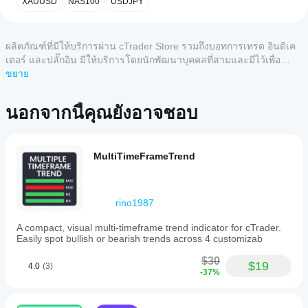
XAUUSD
NAS100
USDJPY
เพื่อเริ่ม
ที่รอง
ยังไม่มี
ใช้อิน
รับอิน
รีวิว
ดิเคเตอร์
ดิเค
สำหรับ
สำหรับ
ผลิตภัณฑ์ที่มีให้บริการผ่าน cTrader Store รวมถึงบอทการเทรด อินดิเค
เตอร์
ลิตภัณฑ์
การ
เตอร์ และปลั๊กอิน มีให้บริการโดยนักพัฒนาบุคคลที่สามและมีไว้เพื่อ
จาก
นี้ หาก
วิเคราะห์
วัตถุประสงค์ในการเข้าถึงข้อมูลและทางเทคนิคเท่านั้น cTrader Store
ขยาย
Store?
เคยลอง
ทาง
ไม่ใช่โบรกเกอร์และไม่ได้ให้คำแนะนำการลงทุน คำแนะนำส่วนบุคคล
อินดิเค
แล้ว ขอ
เทคนิค
ฉันจะทด
หรือการรับประกันผลการดำเนินงานในอนาคต
เตอร์ที่
เชิญมา
นอกจากนี้คุณยังอาจชอบ
สอ
กำหนด
เป็นคน
บอินดิเค
เองพร้อม
แรกที่
ใช้งาน
เตอร์ได้
บอกคน
เฉพาะใน
อื่น!
อย่างไร?
MultiTimeFrameTrend
cTrader
ใช้อินดิเค
Windows
ฉัน
เตอร์
กับ
และ Mac
ควร
สัญลักษณ์
เท่านั้น
rino1987
ปรับ
และช่วง
เวลาที่
พารา
A compact, visual multi-timeframe trend indicator for cTrader.
แตกต่าง
มิเต
Easily spot bullish or bearish trends across 4 customizab
กันเพื่อ
อร์
ทำความ
อิน
$30
$19
4.0
(3)
เข้าใจว่า
-37%
ดิเค
มันทำงาน
เตอร์
อย่างไร
หรือ
ภายใต้