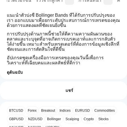
ประวัติเวอร์ชัน
รีวิวจากลูกค้า
การสนทนา
คำถา
แนะนำตัวบ่งชี้ Bollinger Bands ที่ได้รับการปรับปรุงของ
เรา ออกแบบมาเพื่อยกระดับประสบการณ์การเทรดของคุณ
ด้วยการแสดงผลที่ชัดเจนยิ่งขึ้น
การปรับปรุงด้านภาพนี้ช่วยให้ตีความความผันผวนของ
ตลาดและระบุจุดที่อาจเกิดการเบรคเอาท์และการกลับตัว
ได้ง่ายขึ้น เหมาะสำหรับเทรดเดอร์ที่ต้องการข้อมูลเชิงลึกที่
ชัดเจนและการตัดสินใจที่ดีขึ้น
อัปเกรดชุดเครื่องมือการเทรดของคุณวันนี้เพื่อการ
วิเคราะห์ที่เฉียบคมและผลลัพธ์ที่ดีกว่า
ดูต้นฉบับ
โปรไฟล์อินดิเคเตอร์
ฉันจะ
เริ่มใช้
รีวิว: 0
อินดิเค
แชร์
เตอร์ได้
อย่างไร?
หลังจาก
รีวิวจากลูกค้า
BTCUSD
Forex
Breakout
Indices
EURUSD
Commodities
แอป
ติดตั้ง
cTrader
เพิ่มอินส
GBPUSD
NZDUSD
Bollinger
Scalping
Crypto
Stocks
5
4
3
2
ทั้งหมด
ใดบ้าง
แตนซ์