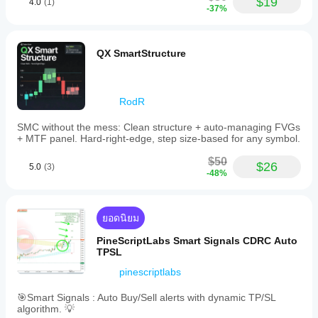
$19
4.0
(1)
-37%
QX SmartStructure
RodR
SMC without the mess: Clean structure + auto-managing FVGs
+ MTF panel. Hard-right-edge, step size-based for any symbol.
$50
$26
5.0
(3)
-48%
ยอดนิยม
PineScriptLabs Smart Signals CDRC Auto
TPSL
pinescriptlabs
🎯Smart Signals : Auto Buy/Sell alerts with dynamic TP/SL
algorithm. 💡