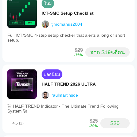
ใหม่
ICT-SMC Setup Checklist
tjmcmanus2004
Full ICT/SMC 4-step setup checker that alerts a long or short
setup.
$29
จาก $19/เดือน
-35%
ยอดนิยม
HALF TREND 2026 ULTRA
raulmartinsde
🚀 HALF TREND Indicator - The Ultimate Trend Following
System 🚀
$25
$20
4.5
(2)
-20%