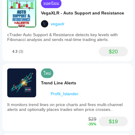
ไม่?
ยอดนิยม
สภาวะ
ตลาดที่
ใช่ คุณสามารถ
VegaXLR - Auto Support and Resistance
หลาก
แก้ไข
หลาย
พารามิเตอร์
เพื่อ
vegaxlr
ปรับอินดิเค
เตอร์ให้เหมาะ
cTrader Auto Support & Resistance detects key levels with
กับกลยุทธ์ของ
Fibonacci analysis and sends real-time trading alerts.
คุณ
$20
4.3
(3)
ใหม่
Trend Line Alerts
Profit_Islander
It monitors trend lines on price charts and fires multi-channel
alerts and optionally places trades when price crosses..
$29
$19
-35%