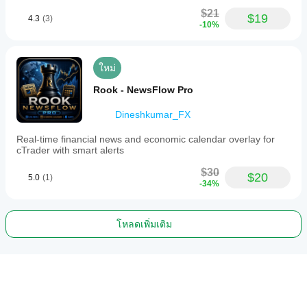
$21
$19
4.3
(3)
-10%
ใหม่
Rook - NewsFlow Pro
Dineshkumar_FX
Real-time financial news and economic calendar overlay for
cTrader with smart alerts
$30
$20
5.0
(1)
-34%
โหลดเพิ่มเติม