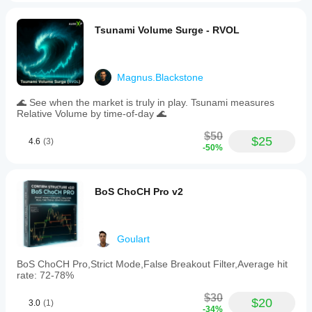
Tsunami Volume Surge - RVOL
Magnus.Blackstone
🌊 See when the market is truly in play. Tsunami measures
Relative Volume by time-of-day 🌊
$50
$25
4.6
(3)
-50%
BoS ChoCH Pro v2
Goulart
BoS ChoCH Pro,Strict Mode,False Breakout Filter,Average hit
rate: 72-78%
$30
$20
3.0
(1)
-34%