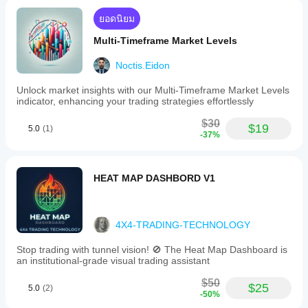
ยอดนิยม
Multi-Timeframe Market Levels
Noctis.Eidon
Unlock market insights with our Multi-Timeframe Market Levels
indicator, enhancing your trading strategies effortlessly
$30
$19
5.0
(1)
-37%
HEAT MAP DASHBORD V1
4X4-TRADING-TECHNOLOGY
Stop trading with tunnel vision! 🚫 The Heat Map Dashboard is
an institutional-grade visual trading assistant
$50
$25
5.0
(2)
-50%