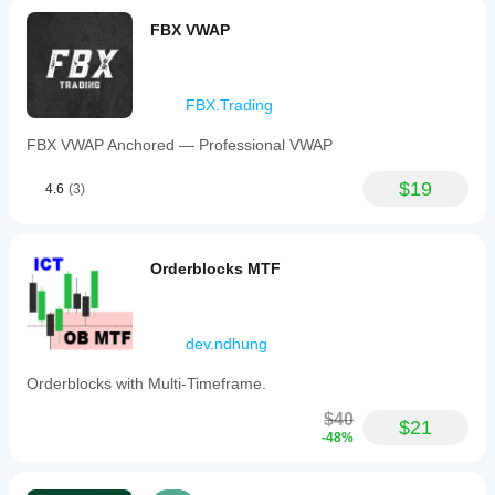
FBX VWAP
FBX.Trading
FBX VWAP Anchored — Professional VWAP
$19
4.6
(3)
Orderblocks MTF
dev.ndhung
Orderblocks with Multi-Timeframe.
$40
$21
-48%