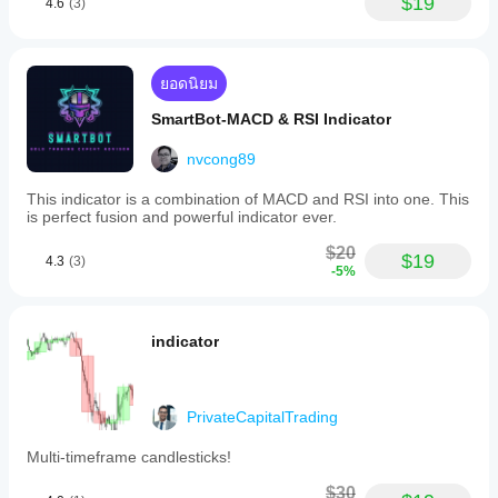
$19
4.6
(3)
ยอดนิยม
SmartBot-MACD & RSI Indicator
nvcong89
This indicator is a combination of MACD and RSI into one. This
is perfect fusion and powerful indicator ever.
$20
$19
4.3
(3)
-5%
indicator
PrivateCapitalTrading
Multi-timeframe candlesticks!
$30