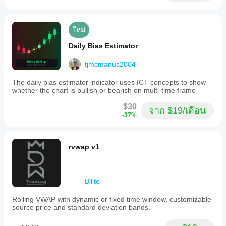
ใหม่
Daily Bias Estimator
tjmcmanus2004
The daily bias estimator indicator uses ICT concepts to show
whether the chart is bullish or bearish on multi-time frame
$30
จาก $19/เดือน
-37%
rvwap v1
Bilite
Rolling VWAP with dynamic or fixed time window, customizable
source price and standard deviation bands.