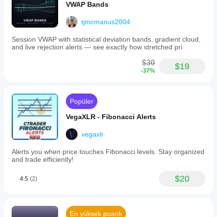
VWAP Bands
tjmcmanus2004
Session VWAP with statistical deviation bands, gradient cloud,
and live rejection alerts — see exactly how stretched pri
$30
$19
-37%
Popüler
VegaXLR - Fibonacci Alerts
vegaxlr
Alerts you when price touches Fibonacci levels. Stay organized
and trade efficiently!
$20
4.5
(2)
En yüksek puanlı