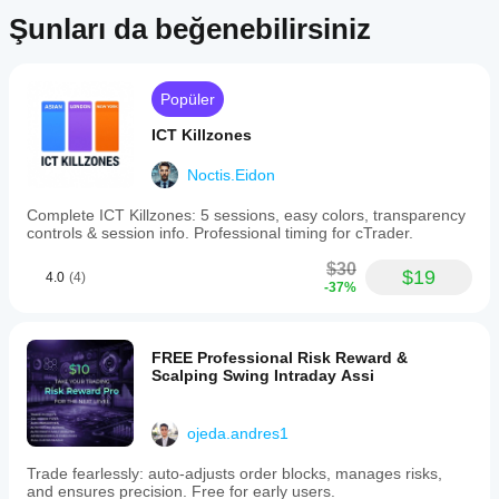
Şunları da beğenebilirsiniz
Popüler
ICT Killzones
Noctis.Eidon
Complete ICT Killzones: 5 sessions, easy colors, transparency
controls & session info. Professional timing for cTrader.
$30
$19
4.0
(4)
-37%
FREE Professional Risk Reward &
Scalping Swing Intraday Assi
ojeda.andres1
Trade fearlessly: auto-adjusts order blocks, manages risks,
and ensures precision. Free for early users.