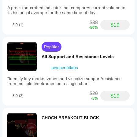
A precision-crafted indicator that compares current volume to
its historical average for the same time of day.
$38
$19
5.0
(1)
-50%
Popüler
All Support and Resistance Levels
pinescriptlabs
"Identify key market zones and visualize support/resistance
from multiple timeframes on a single chart.
$20
$19
3.0
(2)
-5%
CHOCH BREAKOUT BLOCK