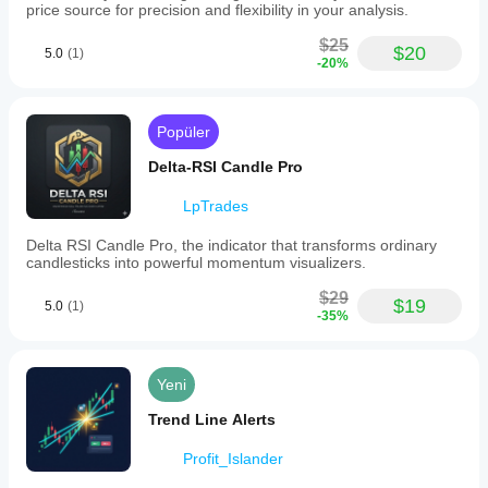
price source for precision and flexibility in your analysis.
$25
$20
5.0
(1)
-20%
Popüler
Delta-RSI Candle Pro
LpTrades
Delta RSI Candle Pro, the indicator that transforms ordinary
candlesticks into powerful momentum visualizers.
$29
$19
5.0
(1)
-35%
Yeni
Trend Line Alerts
Profit_Islander