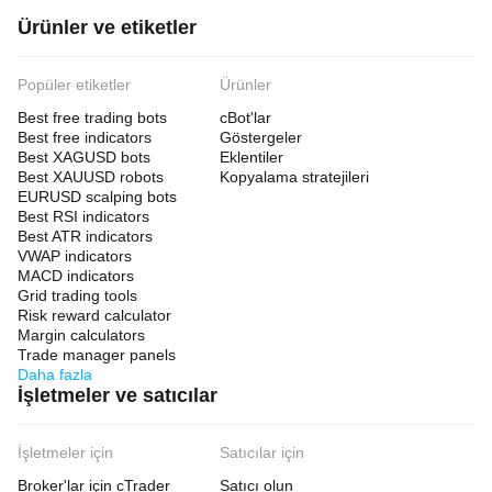
Ürünler ve etiketler
Popüler etiketler
Ürünler
Best free trading bots
cBot'lar
Best free indicators
Göstergeler
Best XAGUSD bots
Eklentiler
Best XAUUSD robots
Kopyalama stratejileri
EURUSD scalping bots
Best RSI indicators
Best ATR indicators
VWAP indicators
MACD indicators
Grid trading tools
Risk reward calculator
Margin calculators
Trade manager panels
Daha fazla
İşletmeler ve satıcılar
İşletmeler için
Satıcılar için
Broker'lar için cTrader
Satıcı olun