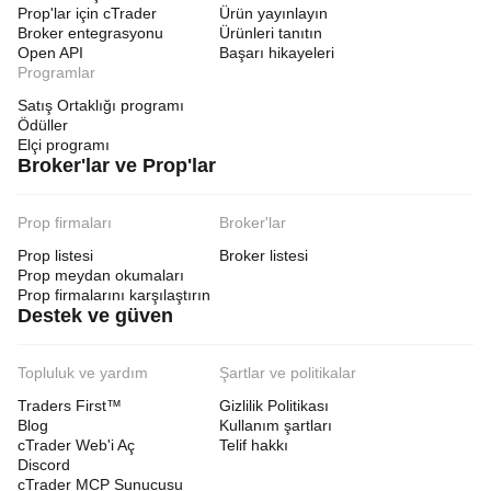
Prop'lar için cTrader
Ürün yayınlayın
Broker entegrasyonu
Ürünleri tanıtın
Open API
Başarı hikayeleri
Programlar
Satış Ortaklığı programı
Ödüller
Elçi programı
Broker'lar ve Prop'lar
Prop firmaları
Broker'lar
Prop listesi
Broker listesi
Prop meydan okumaları
Prop firmalarını karşılaştırın
Destek ve güven
Topluluk ve yardım
Şartlar ve politikalar
Traders First™
Gizlilik Politikası
Blog
Kullanım şartları
cTrader Web'i Aç
Telif hakkı
Discord
cTrader MCP Sunucusu