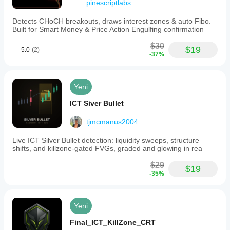
pinescriptlabs
Detects CHoCH breakouts, draws interest zones & auto Fibo.
Built for Smart Money & Price Action Engulfing confirmation
$30
$19
5.0
(2)
-37%
Yeni
ICT Siver Bullet
tjmcmanus2004
Live ICT Silver Bullet detection: liquidity sweeps, structure
shifts, and killzone-gated FVGs, graded and glowing in rea
$29
$19
-35%
Yeni
Final_ICT_KillZone_CRT