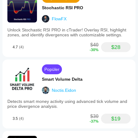
Stochastic RSI PRO
FlowFX
Unlock Stochastic RSI PRO in cTrader! Overlay RSI, highlight
zones, and identify divergences with customizable settings.
$40
$28
4.7
(4)
-30%
Popüler
Smart Volume Delta
Noctis.Eidon
Detects smart money activity using advanced tick volume and
price divergence analysis.
$30
$19
3.5
(4)
-37%