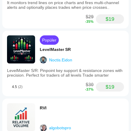
It monitors trend lines on price charts and fires multi-channel
alerts and optionally places trades when price crosses..
$29
$19
-35%
Popüler
LevelMaster SR
Noctis.Eidon
LevelMaster S/R: Pinpoint key support & resistance zones with
precision. Perfect for traders of all levels Trade smarter
$30
$19
4.5
(2)
-37%
RVI
algobotspro