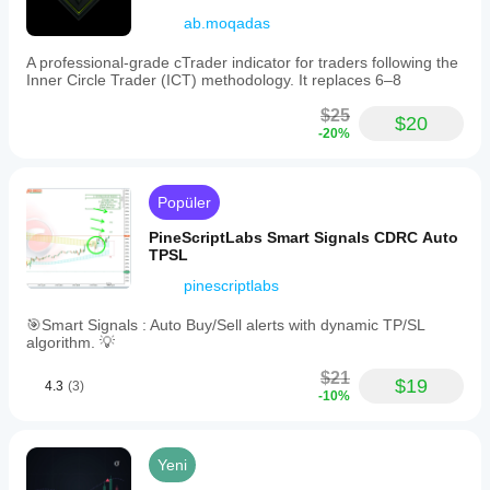
ab.moqadas
A professional-grade cTrader indicator for traders following the
Inner Circle Trader (ICT) methodology. It replaces 6–8
$25
$20
-20%
Popüler
PineScriptLabs Smart Signals CDRC Auto
TPSL
pinescriptlabs
🎯Smart Signals : Auto Buy/Sell alerts with dynamic TP/SL
algorithm. 💡
$21
$19
4.3
(3)
-10%
Yeni