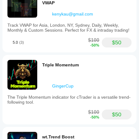
VWAP
kenykau@gmail.com
Track VWAP for Asia, London, NY, Sydney, Daily, Weekly,
Monthly & Custom Sessions. Perfect for FX & intraday trading!
$100
$50
5.0
(3)
-50%
Triple Momentum
GingerCup
The Triple Momentum indicator for cTrader is a versatile trend-
following tool.
$100
$50
-50%
wt.Trend Boost