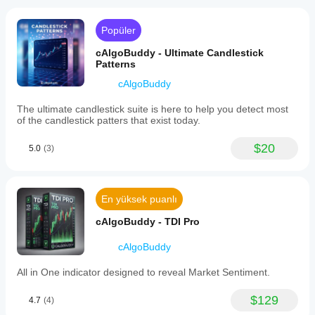
Windows
Çeşitli
dair
Gösterge
ve Mac'te
piyasa
örüşlerini
mevcuttur.
parametrelerini
Popüler
koşullarında
ylaşan ilk
ayarlamalı
nasıl
işi olun!
cAlgoBuddy - Ultimate Candlestick
davrandığını
mıyım?
Patterns
anlamak
Evet, göstergeyi
için
cAlgoBuddy
stratejinize
göstergeyi
uyarlamak için
The ultimate candlestick suite is here to help you detect most
farklı
parametreleri
of the candlestick patters that exist today.
sembollere
değiştirebilirsiniz
.
ve
dönemlere
$20
5.0
(3)
uygulayın
.
En yüksek puanlı
cAlgoBuddy - TDI Pro
cAlgoBuddy
All in One indicator designed to reveal Market Sentiment.
$129
4.7
(4)