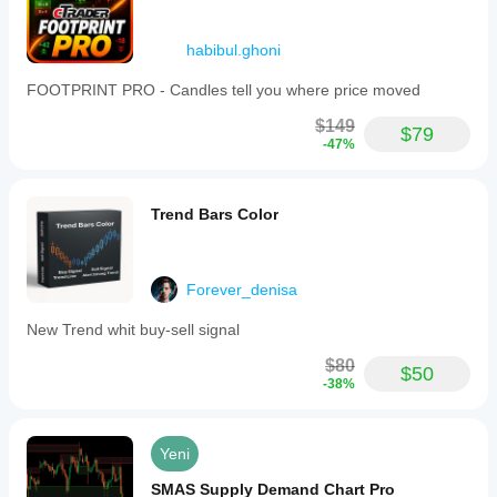
habibul.ghoni
FOOTPRINT PRO - Candles tell you where price moved
$149
$79
-47%
Trend Bars Color
Forever_denisa
New Trend whit buy-sell signal
$80
$50
-38%
Yeni
SMAS Supply Demand Chart Pro