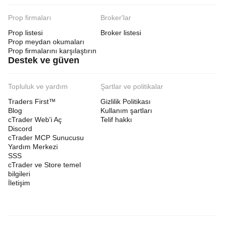
Prop firmaları
Broker'lar
Prop listesi
Broker listesi
Prop meydan okumaları
Prop firmalarını karşılaştırın
Destek ve güven
Topluluk ve yardım
Şartlar ve politikalar
Traders First™
Gizlilik Politikası
Blog
Kullanım şartları
cTrader Web'i Aç
Telif hakkı
Discord
cTrader MCP Sunucusu
Yardım Merkezi
SSS
cTrader ve Store temel
bilgileri
İletişim