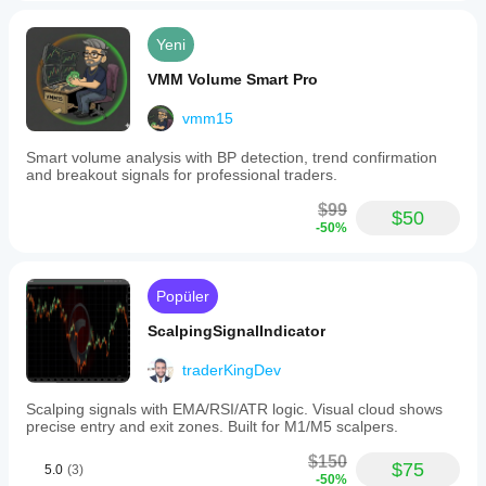
Yeni
VMM Volume Smart Pro
vmm15
Smart volume analysis with BP detection, trend confirmation
and breakout signals for professional traders.
$99
$50
-50%
Popüler
ScalpingSignalIndicator
traderKingDev
Scalping signals with EMA/RSI/ATR logic. Visual cloud shows
precise entry and exit zones. Built for M1/M5 scalpers.
$150
$75
5.0
(3)
-50%