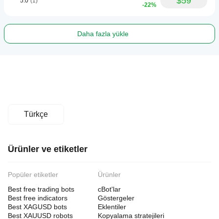
$59
5.0
(1)
-22%
Daha fazla yükle
Türkçe
Ürünler ve etiketler
Popüler etiketler
Ürünler
Best free trading bots
cBot'lar
Best free indicators
Göstergeler
Best XAGUSD bots
Eklentiler
Best XAUUSD robots
Kopyalama stratejileri