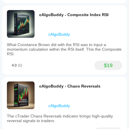
cAlgoBuddy - Composite Index RSI
cAlgoBuddy
What Constance Brown did with the RSI was to input a
momentum calculation within the RSI itself. This the Composite
RSI.
$19
4.0
(1)
cAlgoBuddy - Chaos Reversals
cAlgoBuddy
The cTrader Chaos Reversals indicator brings high-quality
reversal signals to traders.