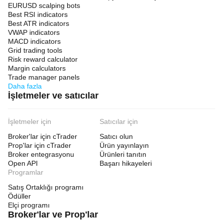
EURUSD scalping bots
Best RSI indicators
Best ATR indicators
VWAP indicators
MACD indicators
Grid trading tools
Risk reward calculator
Margin calculators
Trade manager panels
Daha fazla
İşletmeler ve satıcılar
İşletmeler için
Satıcılar için
Broker'lar için cTrader
Satıcı olun
Prop'lar için cTrader
Ürün yayınlayın
Broker entegrasyonu
Ürünleri tanıtın
Open API
Başarı hikayeleri
Programlar
Satış Ortaklığı programı
Ödüller
Elçi programı
Broker'lar ve Prop'lar