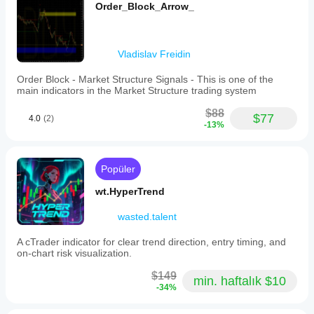
Order_Block_Arrow_
Vladislav Freidin
Order Block - Market Structure Signals - This is one of the
main indicators in the Market Structure trading system
$88
$77
4.0
(2)
-13%
Popüler
wt.HyperTrend
wasted.talent
A cTrader indicator for clear trend direction, entry timing, and
on-chart risk visualization.
$149
min. haftalık $10
-34%