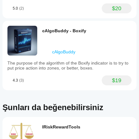
$20
5.0
(2)
cAlgoBuddy - Boxify
cAlgoBuddy
The purpose of the algorithm of the Boxify indicator is to try to
put price action into zones, or better, boxes.
$19
4.3
(3)
Şunları da beğenebilirsiniz
IRiskRewardTools