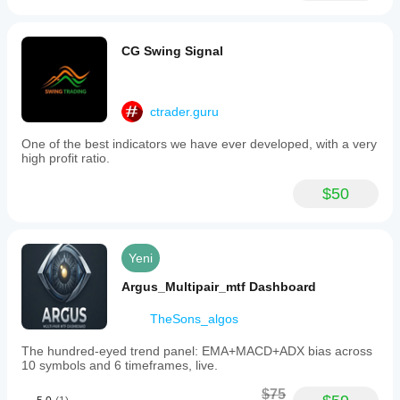
CG Swing Signal
ctrader.guru
One of the best indicators we have ever developed, with a very
high profit ratio.
$50
Yeni
Argus_Multipair_mtf Dashboard
TheSons_algos
The hundred-eyed trend panel: EMA+MACD+ADX bias across
10 symbols and 6 timeframes, live.
$75