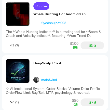
Popüler
Whale Hunting For boom crash
Syedshujhat008
The **Whale Hunting Indicator** is a trading tool for **Boom &
Crash and Volatility indices**, featuring **Auto Trend De
$100
$55
4.3
(3)
-45%
DeepScalp Pro Ai
malofwind
🦅 AI Institutional System: Order Blocks, Volume Delta Profile,
OrderFlow Limit Buy/Sell, MTF, psychology & reversal.
$80
$79
5.0
(1)
-2%