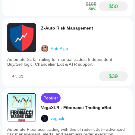
$100
$50
-50%
Z-Auto Risk Management
RatuAlgo
Automate SL & Trailing for manual trades. Independent
Buy/Sell logic. Chandelier Exit & ATR support.
$39
4.5
(2)
Popüler
VegaXLR - Fibonacci Trading cBot
vegaxlr
Automate Fibonacci trading with this cTrader cBot—advanced
risk management, alerts, and seamless order execution.