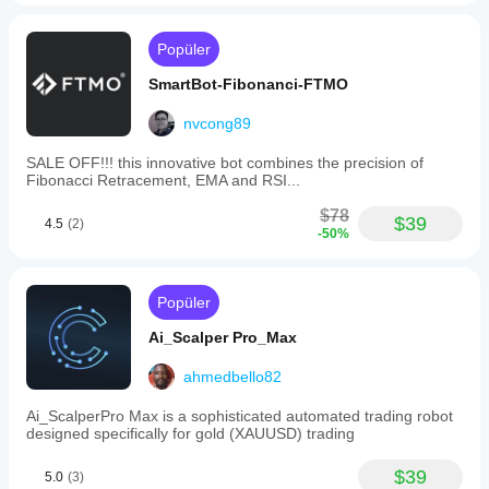
Popüler
SmartBot-Fibonanci-FTMO
nvcong89
SALE OFF!!! this innovative bot combines the precision of
Fibonacci Retracement, EMA and RSI...
$78
$39
4.5
(2)
-50%
Popüler
Ai_Scalper Pro_Max
ahmedbello82
Ai_ScalperPro Max is a sophisticated automated trading robot
designed specifically for gold (XAUUSD) trading
$39
5.0
(3)