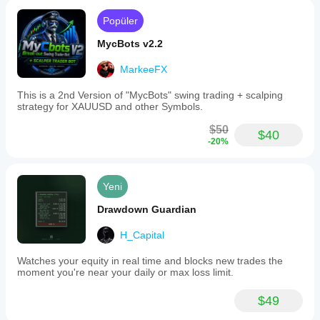
Popüler
MycBots v2.2
MarkeeFX
This is a 2nd Version of "MycBots" swing trading + scalping
strategy for XAUUSD and other Symbols.
$50
$40
-20%
Yeni
Drawdown Guardian
H_Capital
Watches your equity in real time and blocks new trades the
moment you're near your daily or max loss limit.
$49