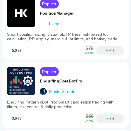
Popüler
PositionManager
hketen
Smart position sizing, visual SL/TP lines, risk-based lot
calculation, RR display, margin & lot limits, and hotkey trade
$78
$39
5.0
(3)
-50%
Popüler
EngulfingCoreBotPro
MasterXTrader
Engulfing Pattern cBot Pro: Smart candlestick trading with
filters, risk control & daily protection.
$50
$39
3.6
(3)
-22%