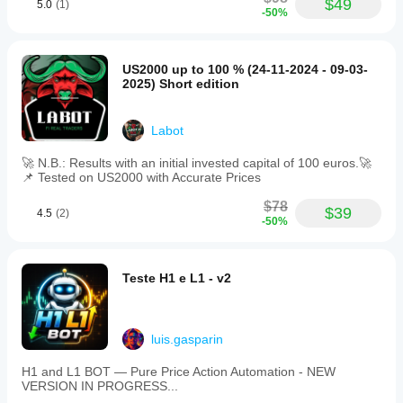
$49
5.0
(1)
-50%
US2000 up to 100 % (24-11-2024 - 09-03-
2025) Short edition
Labot
🚀 N.B.: Results with an initial invested capital of 100 euros.🚀
📌 Tested on US2000 with Accurate Prices
$78
$39
4.5
(2)
-50%
Teste H1 e L1 - v2
luis.gasparin
H1 and L1 BOT — Pure Price Action Automation - NEW
VERSION IN PROGRESS...