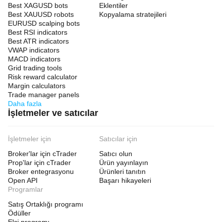
Best XAGUSD bots
Eklentiler
Best XAUUSD robots
Kopyalama stratejileri
EURUSD scalping bots
Best RSI indicators
Best ATR indicators
VWAP indicators
MACD indicators
Grid trading tools
Risk reward calculator
Margin calculators
Trade manager panels
Daha fazla
İşletmeler ve satıcılar
İşletmeler için
Satıcılar için
Broker'lar için cTrader
Satıcı olun
Prop'lar için cTrader
Ürün yayınlayın
Broker entegrasyonu
Ürünleri tanıtın
Open API
Başarı hikayeleri
Programlar
Satış Ortaklığı programı
Ödüller