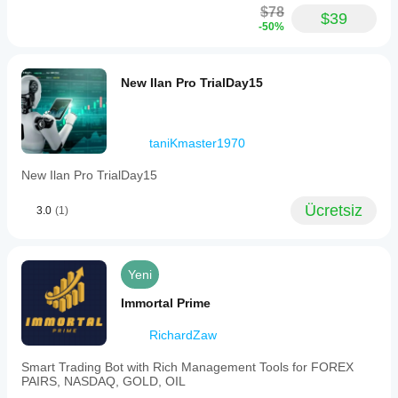
$78
$39
-50%
New Ilan Pro TrialDay15
taniKmaster1970
New Ilan Pro TrialDay15
Ücretsiz
3.0
(1)
Yeni
Immortal Prime
RichardZaw
Smart Trading Bot with Rich Management Tools for FOREX
PAIRS, NASDAQ, GOLD, OIL