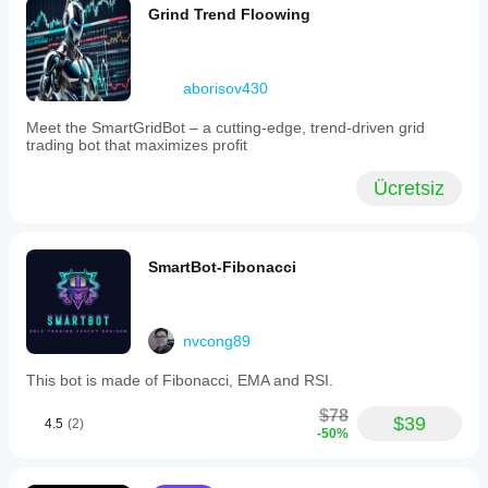
Performans;
geriye dönük
Grind Trend Floowing
broker
test edin.
koşullarına,
spread'lere
ve yürütme
aborisov430
kalitesine
bağlı olarak
Meet the SmartGridBot – a cutting-edge, trend-driven grid
değişebilir.
trading bot that maximizes profit
Botu kendi
ortamınızda
Ücretsiz
test etmek,
gerçek
kullanımda
nasıl
SmartBot-Fibonacci
performans
gösterdiğini
anlamanıza
yardımcı
nvcong89
olur.
This bot is made of Fibonacci, EMA and RSI.
$78
$39
4.5
(2)
-50%