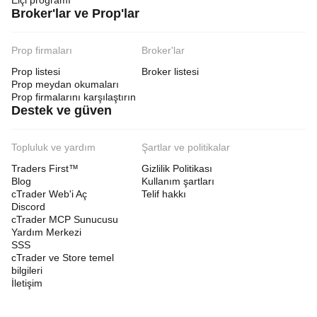
Elçi programı
Broker'lar ve Prop'lar
Prop firmaları
Broker'lar
Prop listesi
Broker listesi
Prop meydan okumaları
Prop firmalarını karşılaştırın
Destek ve güven
Topluluk ve yardım
Şartlar ve politikalar
Traders First™
Gizlilik Politikası
Blog
Kullanım şartları
cTrader Web'i Aç
Telif hakkı
Discord
cTrader MCP Sunucusu
Yardım Merkezi
SSS
cTrader ve Store temel
bilgileri
İletişim