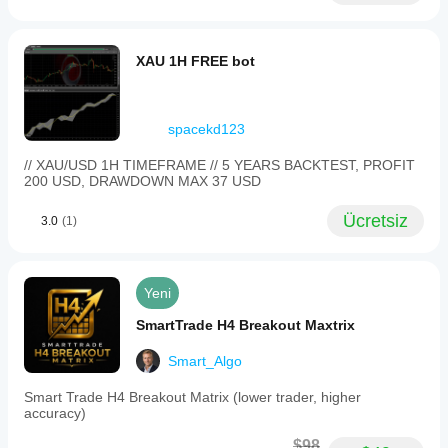
XAU 1H FREE bot
spacekd123
// XAU/USD 1H TIMEFRAME // 5 YEARS BACKTEST, PROFIT
200 USD, DRAWDOWN MAX 37 USD
Ücretsiz
3.0
(1)
Yeni
SmartTrade H4 Breakout Maxtrix
Smart_Algo
Smart Trade H4 Breakout Matrix (lower trader, higher
accuracy)
$98