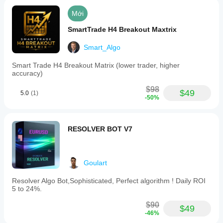
a
Mới
set
restart
SmartTrade H4 Breakout Maxtrix
time.
Default
settings
Smart_Algo
are
optimized
Smart Trade H4 Breakout Matrix (lower trader, higher
for
accuracy)
trading
XAUUSD
$98
$49
5.0
(1)
(gold).
-50%
This
cBot
serves
as
RESOLVER BOT V7
a
demonstration
of
how
Goulart
to
build
Resolver Algo Bot,Sophisticated, Perfect algorithm ! Daily ROI
and
5 to 24%.
customize
strategies
$90
with
$49
-46%
risk
controls