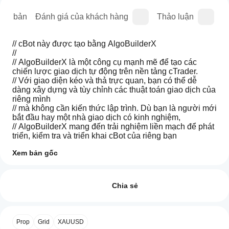
iên bản
Đánh giá của khách hàng
Thảo luận
C
// cBot này được tạo bằng AlgoBuilderX
//
// AlgoBuilderX là một công cụ mạnh mẽ để tạo các 
chiến lược giao dịch tự động trên nền tảng cTrader.
// Với giao diện kéo và thả trực quan, bạn có thể dễ 
dàng xây dựng và tùy chỉnh các thuật toán giao dịch của 
riêng mình
// mà không cần kiến thức lập trình. Dù bạn là người mới 
bắt đầu hay một nhà giao dịch có kinh nghiệm,
// AlgoBuilderX mang đến trải nghiệm liền mạch để phát 
triển, kiểm tra và triển khai cBot của riêng bạn
//
Xem bản gốc
// Hãy truy cập algobuilderx để bắt đầu tạo cBot của 
riêng bạn ngay hôm nay!
Làm
Tóm tắt AI
thế
Đánh giá: 0
Prop
nào
Chia sẻ
Firm
cBot này là một ví dụ, được tạo ra cho mục đích trình 
Strategy
để
diễn sử dụng AlgoBuilderX và 
chỉ hoạt động trên tài 
(Made
khởi
with
khoản demo.
chạy
Đánh giá của khách hàng
AlgoBuilderX)
Prop
Grid
XAUUSD
cBot?
is