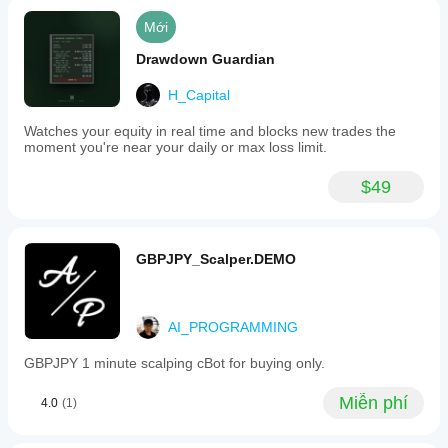
includes
lệnh.
Mới
configurable
Việc
risk
thử
Drawdown Guardian
management
nghiệm
parameters
bot
such
H_Capital
trong
as
môi
equity
Watches your equity in real time and blocks new trades the
stop
trường
moment you're near your daily or max loss limit.
loss,
của
equity
riêng
$49
target,
bạn sẽ
and
giúp
daily
bạn
target;
hiểu rõ
upon
GBPJPY_Scalper.DEMO
cách
reaching
these
thức
limits,
hoạt
it
động
AI_PROGRAMMING
halts
của nó
new
trong
GBPJPY 1 minute scalping cBot for buying only.
trades
thực tế.
and
resumes
Miễn phí
4.0
(1)
trading
based
on