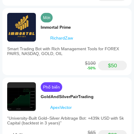
Mới
Immortal Prime
RichardZaw
Smart Trading Bot with Rich Management Tools for FOREX
PAIRS, NASDAQ, GOLD, OIL
$100
$50
-50%
Phổ biến
GoldAndSilverPairTrading
ApexVector
“University-Built Gold–Silver Arbitrage Bot: +439k USD with 5k
Capital (backtest in 3 years)”
$65