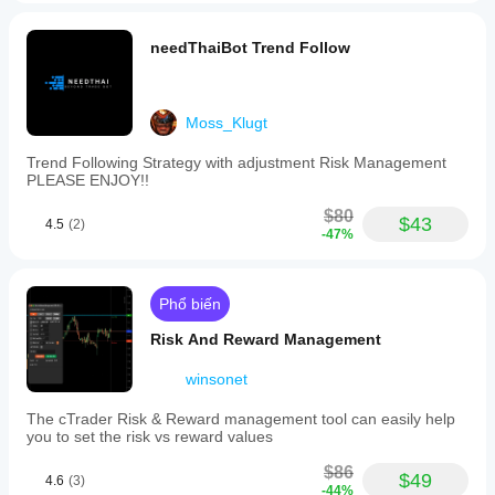
suitable
for
needThaiBot Trend Follow
proprietary
trading
firms.
It
is
Moss_Klugt
not
optimized
Trend Following Strategy with adjustment Risk Management
for
PLEASE ENJOY!!
live
trading
$80
$43
4.5
(2)
and
-47%
is
intended
as
a
Phổ biến
starting
point
Risk And Reward Management
for
strategy
winsonet
development
and
The cTrader Risk & Reward management tool can easily help
testing
you to set the risk vs reward values
within
the
$86
AlgoBuilderX
$49
4.6
(3)
-44%
environment.