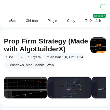
Tự doanh
cBot
Chỉ báo
Plugin
Copy
Thử thách
Prop Firm Strategy (Made
with AlgoBuilderX)
cBot
2.65K
lượt tải
Phiên bản 1.0, Oct 2024
Windows, Mac, Mobile, Web