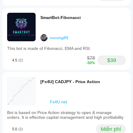
SmartBot-Fibonacci
nvcong89
This bot is made of Fibonacci, EMA and RSI.
$78
$39
4.5
(2)
-50%
[Fx4U] CADJPY - Price Action
Fx4U.net
Bot is based on Price Action strategy to open & manage
orders. It is effective capital management and high profitability
Miễn phí
5.0
(2)