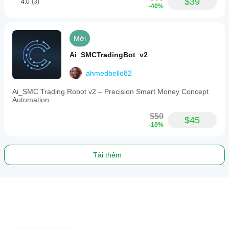
$39
4.0
(3)
-40%
Mới
Ai_SMCTradingBot_v2
ahmedbello82
Ai_SMC Trading Robot v2 – Precision Smart Money Concept
Automation
$50
$45
-10%
Tải thêm