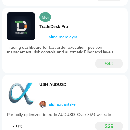
Hồ sơ giao dịch
Mới
TradeDesk Pro
aime.marc.gym
Trading dashboard for fast order execution, position
management, risk controls and automatic Fibonacci levels.
$49
USH-AUDUSD
alphaquantske
Perfectly optimized to trade AUDUSD. Over 85% win rate
$39
5.0
(2)