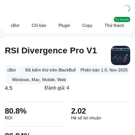
Tự doanh
cBot
Chỉ báo
Plugin
Copy
Thử thách
RSI Divergence Pro V1
cBot
Đã kiểm thử trên BlackBull
Phiên bản 1.0, Nov 2025
Windows, Mac, Mobile, Web
4.5
Đánh giá: 4
80.8%
2.02
ROI
Hệ số lợi nhuận