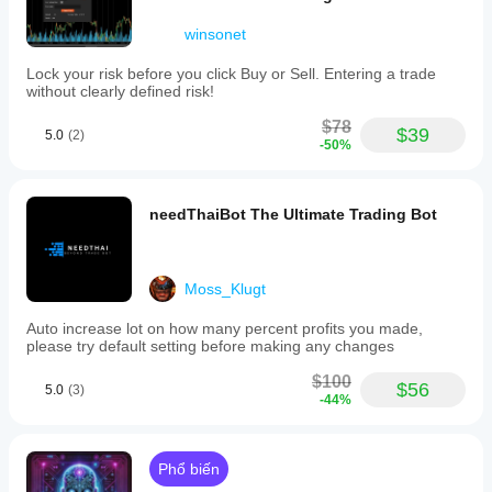
winsonet
Lock your risk before you click Buy or Sell. Entering a trade
without clearly defined risk!
$78
$39
5.0
(2)
-50%
needThaiBot The Ultimate Trading Bot
Moss_Klugt
Auto increase lot on how many percent profits you made,
please try default setting before making any changes
$100
$56
5.0
(3)
-44%
Phổ biến