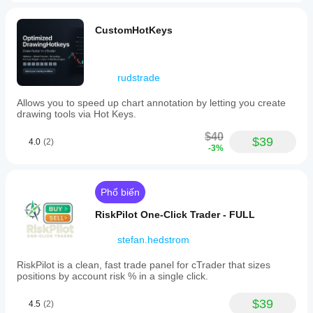
CustomHotKeys
rudstrade
Allows you to speed up chart annotation by letting you create
drawing tools via Hot Keys.
$40
$39
4.0
(2)
-3%
Phổ biến
RiskPilot One-Click Trader - FULL
stefan.hedstrom
RiskPilot is a clean, fast trade panel for cTrader that sizes
positions by account risk % in a single click.
$39
4.5
(2)