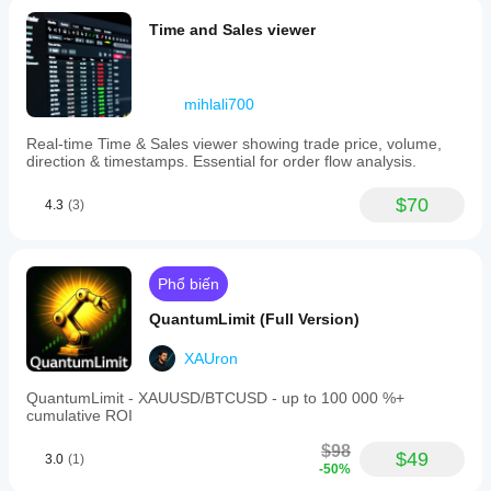
Time and Sales viewer
mihlali700
Real-time Time & Sales viewer showing trade price, volume,
direction & timestamps. Essential for order flow analysis.
$70
4.3
(3)
Phổ biến
QuantumLimit (Full Version)
XAUron
QuantumLimit - XAUUSD/BTCUSD - up to 100 000 %+
cumulative ROI
$98
$49
3.0
(1)
-50%