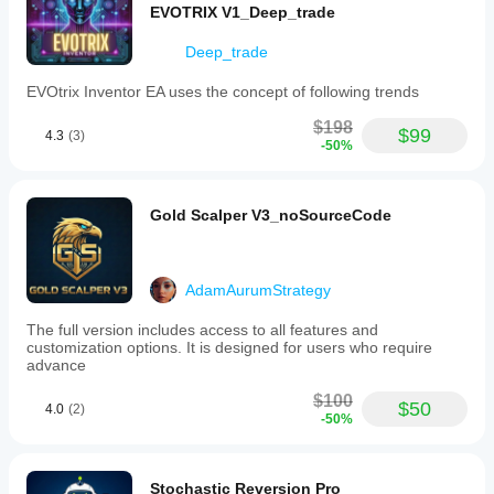
EVOTRIX V1_Deep_trade
Deep_trade
EVOtrix Inventor EA uses the concept of following trends
$198
$99
4.3
(3)
-50%
Gold Scalper V3_noSourceCode
AdamAurumStrategy
The full version includes access to all features and
customization options. It is designed for users who require
advance
$100
$50
4.0
(2)
-50%
Stochastic Reversion Pro