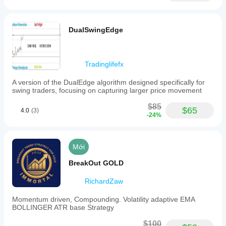
DualSwingEdge
Tradinglifefx
A version of the DualEdge algorithm designed specifically for
swing traders, focusing on capturing larger price movement
$85
$65
4.0
(3)
-24%
Mới
BreakOut GOLD
RichardZaw
Momentum driven, Compounding. Volatility adaptive EMA
BOLLINGER ATR base Strategy
$100