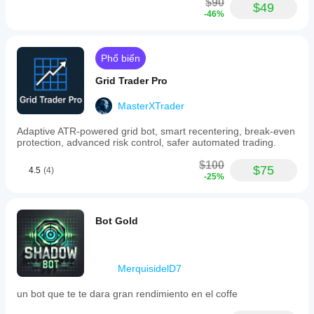
$90
$49
-46%
Phổ biến
Grid Trader Pro
MasterXTrader
Adaptive ATR-powered grid bot, smart recentering, break-even
protection, advanced risk control, safer automated trading.
$100
$75
4.5
(4)
-25%
Bot Gold
MerquisidelD7
un bot que te te dara gran rendimiento en el coffe