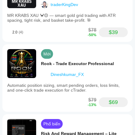
Loại tài khoản:
 Hedging
traderKingDev
Đòn bẩy:
 1:500
Biểu tượng:
 XAUUSD, khung thời gian M5
MR KRABS XAU 🦀🟡 — smart gold grid trading with ATR
spacing, tight risk, and basket take-profit. 🎯
2. Kết quả có thể khác nhau giữa các nhà môi giới khi 
sử dụng cùng các tham số.
$78
$39
2.0
(4)
-50%
Mới
Rook - Trade Executor Professional
Dineshkumar_FX
Automatic position sizing, smart pending orders, loss limits,
and one-click trade execution for cTrader.
$79
$69
-13%
Phổ biến
Risk And Reward Management – Lite