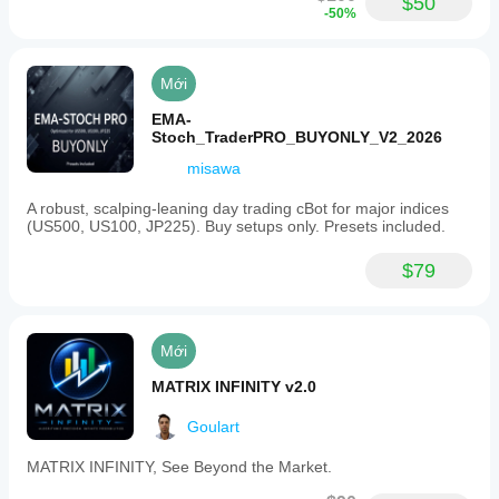
$50
-50%
Mới
EMA-
Stoch_TraderPRO_BUYONLY_V2_2026
misawa
A robust, scalping-leaning day trading cBot for major indices
(US500, US100, JP225). Buy setups only. Presets included.
$79
Mới
MATRIX INFINITY v2.0
Goulart
MATRIX INFINITY, See Beyond the Market.