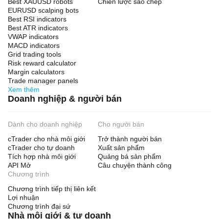
Best XAUUSD robots
Chiến lược sao chép
EURUSD scalping bots
Best RSI indicators
Best ATR indicators
VWAP indicators
MACD indicators
Grid trading tools
Risk reward calculator
Margin calculators
Trade manager panels
Xem thêm
Doanh nghiệp & người bán
Dành cho doanh nghiệp
Cho người bán
cTrader cho nhà môi giới
Trở thành người bán
cTrader cho tự doanh
Xuất sản phẩm
Tích hợp nhà môi giới
Quảng bá sản phẩm
API Mở
Câu chuyện thành công
Chương trình
Chương trình tiếp thị liên kết
Lợi nhuận
Chương trình đại sứ
Nhà môi giới & tự doanh