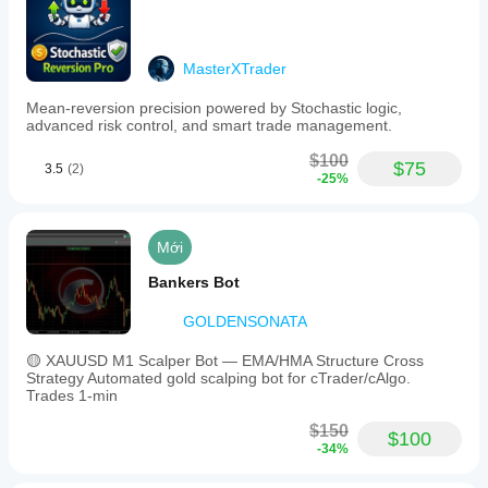
MasterXTrader
Mean-reversion precision powered by Stochastic logic,
advanced risk control, and smart trade management.
$100
$75
3.5
(2)
-25%
Mới
Bankers Bot
GOLDENSONATA
🟡 XAUUSD M1 Scalper Bot — EMA/HMA Structure Cross
Strategy Automated gold scalping bot for cTrader/cAlgo.
Trades 1-min
$150
$100
-34%