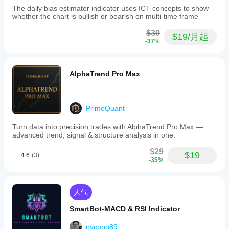
The daily bias estimator indicator uses ICT concepts to show
whether the chart is bullish or bearish on multi-time frame
$30
$19/月起
-37%
AlphaTrend Pro Max
PrimeQuant
Turn data into precision trades with AlphaTrend Pro Max —
advanced trend, signal & structure analysis in one.
$29
$19
4.6
(3)
-35%
人气
SmartBot-MACD & RSI Indicator
nvcong89