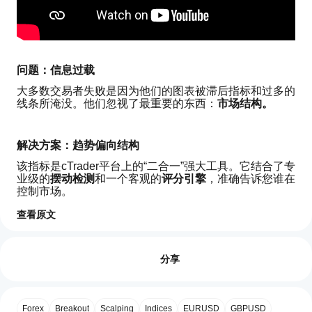
问题：信息过载
大多数交易者失败是因为他们的图表被滞后指标和过多的
线条所淹没。他们忽视了最重要的东西：
市场结构。
解决方案：趋势偏向结构
该指标是cTrader平台上的“二合一”强大工具。它结合了专
业级的
摆动检测
和一个客观的
评分引擎
，准确告诉您谁在
控制市场。
主要特点：
查看原文
如
智能结构映射：
 使用ATR过滤的波动性自动识别重要
AI 摘要
何
的支撑和阻力位。
评价:1
Trend
SGE评分引擎：
 独特的评分系统（-2，0，+2），根
开
分享
Bias
据突破的结构水平数量计算趋势强度。
Structure
始
5
100 %
防杂乱技术：
 仅显示距离当前价格最近的3个相关水
is
使
4
0 %
a
平。您的图表保持清晰、专业且可操作。
用
technical
动量检测：
 使用“大蜡烛”逻辑，确保您只交易有真实
Forex
Breakout
Scalping
Indices
EURUSD
GBPUSD