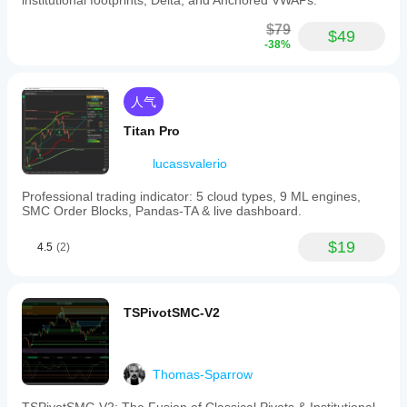
institutional footprints, Delta, and Anchored VWAPs.
$79
$49
-38%
人气
Titan Pro
lucassvalerio
Professional trading indicator: 5 cloud types, 9 ML engines,
SMC Order Blocks, Pandas-TA & live dashboard.
$19
4.5
(2)
TSPivotSMC-V2
Thomas-Sparrow