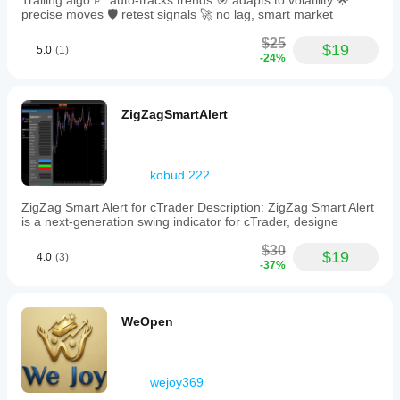
Trailing algo 📈 auto-tracks trends 🎯 adapts to volatility 🌟
precise moves 🛡️ retest signals 🚀 no lag, smart market
$25
$19
5.0
(1)
-24%
ZigZagSmartAlert
kobud.222
ZigZag Smart Alert for cTrader Description: ZigZag Smart Alert
is a next-generation swing indicator for cTrader, designe
$30
$19
4.0
(3)
-37%
WeOpen
wejoy369