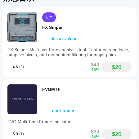
indicators
like
RSI.
It
人气
does
not
FX Sniper
repaint,
as
lucassvalerio
calculations
are
FX Sniper: Multi-pair Forex analysis tool. Features trend logic,
based
adaptive pivots, and momentum filtering for major pairs
on
confirmed
$40
$20
candle
4.6
(3)
-50%
closes.
指标配置
FVGMTF
dock.trader
FVG Multi Time Frame Indicator
$30
$20
5.0
(1)
-34%