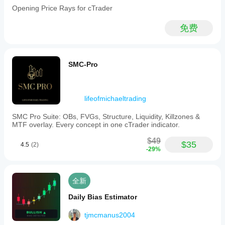
Opening Price Rays for cTrader
免费
SMC-Pro
lifeofmichaeltrading
SMC Pro Suite: OBs, FVGs, Structure, Liquidity, Killzones &
MTF overlay. Every concept in one cTrader indicator.
$49
$35
4.5
(2)
-29%
全新
Daily Bias Estimator
tjmcmanus2004