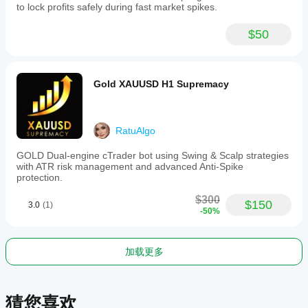
the
to lock profits safely during fast market spikes.
bias,
waiting
$50
for
price
pullbacks
to
the
Gold XAUUSD H1 Supremacy
nearest
structure
lines
before
RatuAlgo
executing
trades.
GOLD Dual-engine cTrader bot using Swing & Scalp strategies
This
with ATR risk management and advanced Anti-Spike
tool
protection.
is
intended
$300
as
$150
3.0
(1)
-50%
a
directional
filter
and
加载更多
can
be
combined
with
猜您喜欢
other