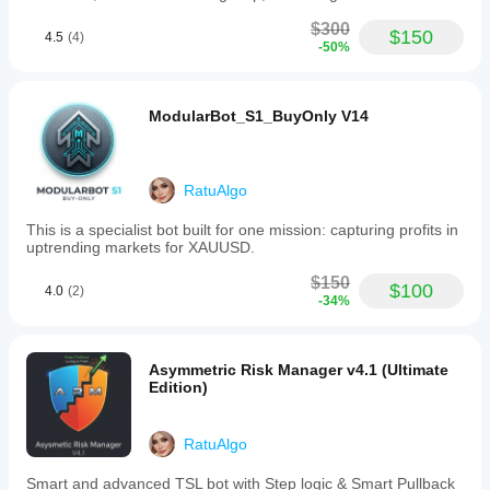
daily
charts
$300
$150
4.5
(4)
to
-50%
identify
institutional
structure.
The
ModularBot_S1_BuyOnly V14
dashboard
provides
a
clear
RatuAlgo
bias
score
This is a specialist bot built for one mission: capturing profits in
and
uptrending markets for XAUUSD.
structural
levels
$150
to
$100
4.0
(2)
-34%
guide
trade
entries
and
Asymmetric Risk Manager v4.1 (Ultimate
exits.
Edition)
Users
are
advised
RatuAlgo
to
trade
with
Smart and advanced TSL bot with Step logic & Smart Pullback