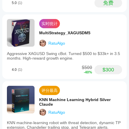
different
免费
5.0
(1)
assets
such
as
XAUUSD,
实时统计
EURUSD,
GBPUSD,
MultiStrategy_XAGUSDM5
and
indices.
RatuAlgo
The
indicator
works
Aggressive XAGUSD Swing cBot. Turned $500 to $33k+ in 3.5
on
months. High-reward growth engine.
all
timeframes
$500
$300
4.0
(1)
from
-40%
1
minute
to
monthly,
评分最高
with
professional
KNN Machine Learning Hybrid Silver
traders
Claude
typically
RatuAlgo
using
H1,
H4,
KNN machine-learning robot with threat detection, dynamic TP
or
extension, Chandelier trailing stop, and Telegram alerts.