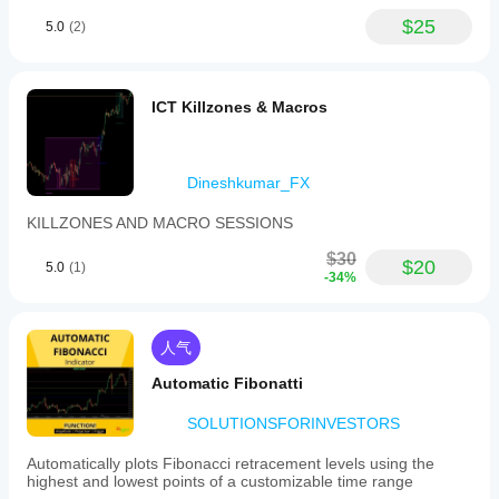
$25
5.0
(2)
ICT Killzones & Macros
Dineshkumar_FX
KILLZONES AND MACRO SESSIONS
$30
$20
5.0
(1)
-34%
人气
Automatic Fibonatti
SOLUTIONSFORINVESTORS
Automatically plots Fibonacci retracement levels using the
highest and lowest points of a customizable time range