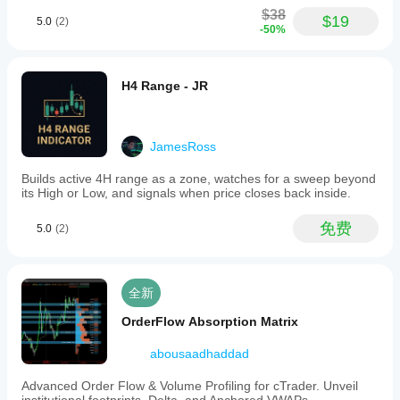
$38
$19
5.0
(2)
-50%
H4 Range - JR
JamesRoss
Builds active 4H range as a zone, watches for a sweep beyond
its High or Low, and signals when price closes back inside.
免费
5.0
(2)
全新
OrderFlow Absorption Matrix
abousaadhaddad
Advanced Order Flow & Volume Profiling for cTrader. Unveil