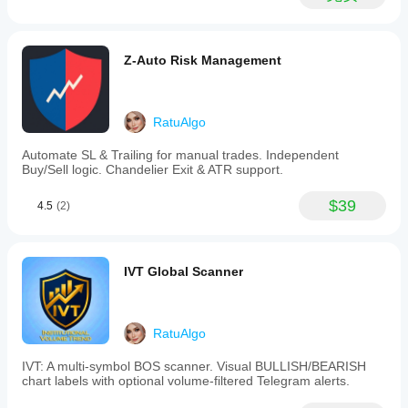
Shows
only
常见问题解答（FAQ）
the
问：该指标会重绘吗？
three
Z-Auto Risk Management
closest
答：
 不会。水平和评分基于
确认的蜡烛收盘价
计算。一
relevant
旦某个水平被突破或评分在蜡烛收盘时发生变化，它将被
levels
to
锁定在历史中。
RatuAlgo
maintain
问：哪个时间框架最好？
chart
clarity.
Automate SL & Trailing for manual trades. Independent
答：
 逻辑是通用的。然而，大多数专业交易者在
H1、H4
-
Buy/Sell logic. Chandelier Exit & ATR support.
或日线
图表上使用它来识别“机构结构”。如果您在M1或
Momentum
Detection:
M5上进行剥头皮交易，预计评分变化会更频繁。
$39
4.5
(2)
Uses
问：我可以与其他指标一起使用吗？
"Big
Candle"
答：
 可以！它作为“方向过滤器”工作得非常好。例如，只
logic
有当
趋势偏向评分
为+2时，才接受RSI超卖信号。
to
IVT Global Scanner
highlight
moves
with
祝交易顺利！
institutional
RatuAlgo
backing.
-
IVT: A multi-symbol BOS scanner. Visual BULLISH/BEARISH
Customizable
非财务建议。
趋势偏向结构
指标是一种技术分析工具，
chart labels with optional volume-filtered Telegram alerts.
sensitivity
旨在帮助交易者识别市场结构和趋势偏向。
for