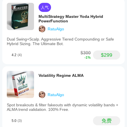
种和
指
combines
structural
时间
swing
标
人气
bias.
周
detection
Signals
重要提示：读取仪表盘
参
期，
with
MultiStrategy Master Yoda Hybrid
are clear,
数
a
以了
右上角的仪表盘是您的指挥中心：
PowerFunction
stable and
吗?
scoring
解其
non-
RatuAlgo
engine
评分 +2（绿色）：
 强烈看涨。只寻找
买入
信号。
repainting.
在各
是
that
评分 -2（红色）：
 强烈看跌。只寻找
卖出
信号。
Best used
种市
的，
grades
Dual Swing+Scalp. Aggressive Tiered Compounding or Safe
on M10-
评分 0（灰色）：
 中性。市场处于盘整或过渡阶段。
场条
您可
trend
Hybrid Sizing. The Ultimate Bot.
H1 where
保持耐心。
件下
以
修
bias
balance of
支撑/阻力：
 显示当前趋势中存在多少历史“地板”和
的表
改参
as
$300
signal and
$299
“天花板”。
4.2
(4)
现。
数
以
+2
readability
-1%
(strong
使指
is optimal.
bullish),
标适
A strong
-2
trend filter
应您
三步入场策略
(strong
Volatility Regime ALMA
and bias
的策
bearish),
indicator
步骤1：识别偏向
 等待蜡烛颜色和仪表盘评分达到
+2
略。
or
for
或
-2
。这确认市场已突破结构，趋势开始。
0
systematic
(neutral/ranging).
traders.
步骤2：价值区
 不要追价。等待价格回调（回撤）到图表
RatuAlgo
Key
上绘制的
最近3条线
之一。
features
Spot breakouts & filter fakeouts with dynamic volatility bands +
include:
在下跌趋势中（评分-2），等待价格触及
红线
。
ALMA trend validation. 100% Free.
-
在上涨趋势中（评分+2），等待价格触及
绿线
。
Smart
Structure
免费
5.0
(3)
步骤3：执行
 当价格触及该线并显示拒绝信号（形成影
Mapping:
线）时进场。