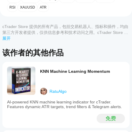
3
0 %
指
indicator
机构支持的走势。
for
标?
2
RSI
0 %
XAUUSD
ATR
完全可定制：
 根据您的特定资产（XAUUSD、外汇
the
安装
或指数）调整灵敏度。
1
0 %
cTrader
哪些
后，
添
platform
cTrader
加实例
designed
cTrader Store 提供的所有产品，包括交易机器人、指标和插件，均由
应用支
即可开
to
如何使用它进行交易：
第三方开发者提供，仅供信息参考和技术访问之用。cTrader Store 并
automatically
始使用
持来自
非经纪商，不提供投资建议、个人推荐或任何未来业绩保证。
展开
identify
客户评价
该指标
查看评分：
 寻找
+2（看涨）
或
-2（看跌）
。
Store
professional
进行技
等待回调：
 让价格回到绘制的
结构线
之一。
的指
market
该作者的其他作品
术分
执行：
 按偏向交易，使用这些水平作为进出场锚点。
标?
structure
全部
5
4
3
2
1
析。
and
自定义指
provide
如
标仅在
a
技术规格
algo.expert
何
cTrader
KNN Machine Learning Momentum
real-
测
Windows
time
平台：
 cTrader
February 18, 2026
和 Mac
试
"Bias
语言：
 C# (.NET)
上可用。
Score"
指
Trend
时间框架：
 适用于所有时间框架（M1到月线）。
RatuAlgo
reflecting
Bias
标?
资产：
 针对高流动性品种优化（XAUUSD、
trend
Structure
EURUSD、GBPUSD）。
将指
strength
AI-powered KNN machine learning indicator for cTrader.
effectively
我
标应
based
Features dynamic ATR targets, trend filters & Telegram alerts.
identifies
应
on
用
于
and
institutional
该
不同
visualizes
注意：
初始设置：
 对于大多数主要品种，默认设置已优
免费
breakout
market
的交
调
Range 
化。如果您交易波动较大的指数，可能需要将
logic.
direction
易品
Global ATR Mult
2.0
整
调高到
It
and