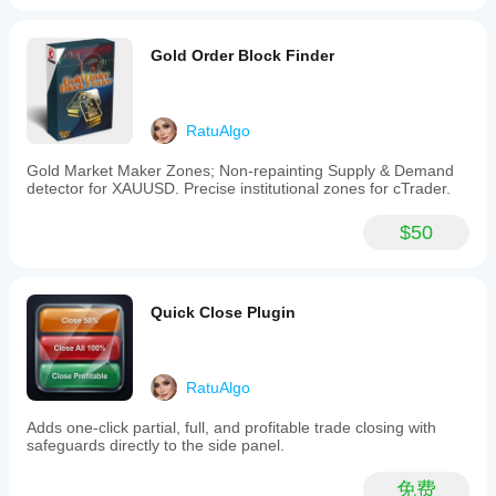
Automatically
detects
止损：
 将止损设置在结构线后方。
significant
止盈：
 目标为趋势方向上的下一个结构线。
Gold Order Block Finder
support
and
resistance
levels
成功的专业技巧
RatuAlgo
filtered
by
高时间框架规则：
 H4或D1图表上的+2评分比M5图
ATR-
Gold Market Maker Zones; Non-repainting Supply & Demand
表上的评分更有力。使用高时间框架确定偏向，低时
based
detector for XAUUSD. Precise institutional zones for cTrader.
间框架寻找入场点。
volatility.
Max 
清晰的图表：
 如果屏幕显得杂乱，进入设置并将
-
Levels to Show
设置为
2
。这将只显示最关键的
$50
SGE
“地板”和“天花板”。
Scoring
“零”区：
 当评分为
0
时，市场处于“重新计算”状态。
Engine:
这是从之前交易中获利并等待新突破的最佳时机。
Calculates
trend
Quick Close Plugin
故障排除
strength
by
没有线条显示？
 检查您的图表是否加载了足够的历史
counting
数据。该指标至少需要100-200根K线来计算ATR和
breached
RatuAlgo
摆动水平。
structural
levels.
Max 
指标延迟？
 如果您的电脑运行缓慢，请将
Adds one-click partial, full, and profitable trade closing with
-
Historical Lines
设置减少到
200
以加快内存清
safeguards directly to the side panel.
Anti-
理。
Clutter
Display:
免费