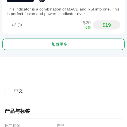
This indicator is a combination of MACD and RSI into one. This
is perfect fusion and powerful indicator ever.
$20
$19
4.3
(3)
-5%
加载更多
中文
产品与标签
热门标签
产品