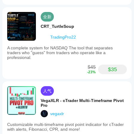
全新
CRT_TurtleSoup
TradingPro22
A complete system for NASDAQ The tool that separates
traders who "guess" from traders who operate like a
professional.
$45
$35
-23%
人气
VegaXLR - cTrader Multi-Timeframe Pivot
Pro
vegaxlr
Customizable multi-timeframe pivot point indicator for cTrader
with alerts, Fibonacci, CPR, and more!