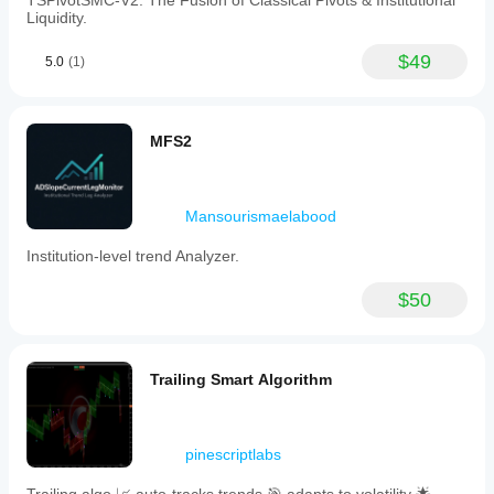
TSPivotSMC-V2: The Fusion of Classical Pivots & Institutional
Liquidity.
$49
5.0
(1)
MFS2
Mansourismaelabood
Institution-level trend Analyzer.
$50
Trailing Smart Algorithm
pinescriptlabs