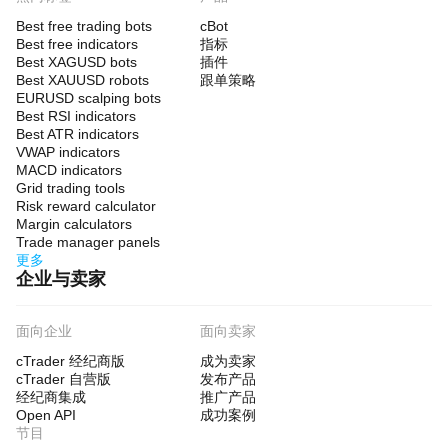
Best free trading bots
cBot
Best free indicators
指标
Best XAGUSD bots
插件
Best XAUUSD robots
跟单策略
EURUSD scalping bots
Best RSI indicators
Best ATR indicators
VWAP indicators
MACD indicators
Grid trading tools
Risk reward calculator
Margin calculators
Trade manager panels
更多
企业与卖家
面向企业
面向卖家
cTrader 经纪商版
成为卖家
cTrader 自营版
发布产品
经纪商集成
推广产品
Open API
成功案例
节目