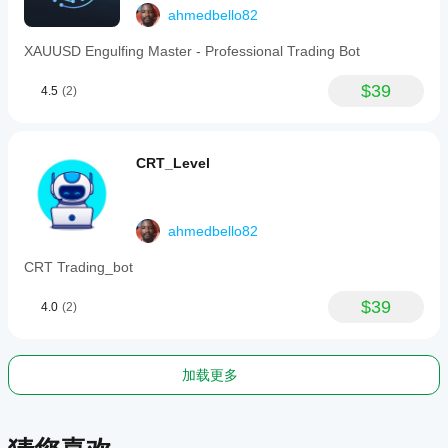
The
ahmedbello82
tool
supports
XAUUSD Engulfing Master - Professional Trading Bot
all
instruments
$39
4.5
(2)
with
optimization
for
XAUUSD
(gold)
CRT_Level
and
includes
parameters
for
ahmedbello82
timeframe,
ATR
CRT Trading_bot
settings,
zone
opacity,
$39
4.0
(2)
and
detection
toggles
for
加载更多
bullish
and
bearish
setups.
It