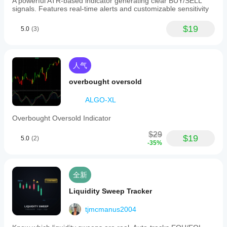
A powerful ATR-based indicator generating clear BUY/SELL
signals. Features real-time alerts and customizable sensitivity
$19
5.0
(3)
人气
overbought oversold
ALGO-XL
Overbought Oversold Indicator
$29
$19
5.0
(2)
-35%
全新
Liquidity Sweep Tracker
tjmcmanus2004