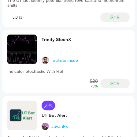
The UT Bot identify potential trend reversals and momentum
shifts.
$19
5.0
(1)
Trinity StochX
raulmartinsde
Indicator Stochastic With RSI
$20
$19
-5%
人气
UT Bot Alert
JavanFx