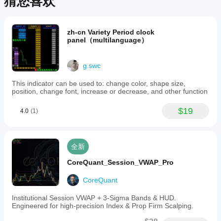
猜您喜欢
requires
no
external
dependencies
zh-cn Variety Period clock
or
panel（multilanguage）
special
access
rights.
g.swc
指标配置
This indicator can be used to: change color, shape size,
position, change font, increase or decrease, and other function
$19
4.0
(1)
全新
CoreQuant_Session_VWAP_Pro
CoreQuant
Institutional Session VWAP + 3-Sigma Bands & HUD.
Engineered for high-precision Index & Prop Firm Scalping.