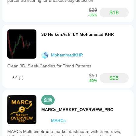
percentile scoring for breakout-day detection
$29
$19
-35%
3D HeikenAshi bY Mohammad KHR
MohammadKHR
Clean 3D, Sleek Candles for Trend Patterns.
$50
$25
5.0
(1)
-50%
全新
MARCs_MARKET_OVERVIEW_PRO
MARCs
MARCs Multi-timeframe market dashboard with trend rows,