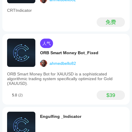
the
积累——价格区间波动，H4 开盘后构建订单流
live
CRTIndicator
H4
橙色区域
candle
免费
to
操作——流动性扫盘正在进行中
the
right
绿色区域
of
price
分配——确认的走势，顺势至止盈
人气
with
绿色虚线
OHLC
ORB Smart Money Bot_Fixed
labels,
H4 交易时段高点——仅限当前 H4 蜡烛内的限定线
maintaining
ahmedbello82
a
红色虚线
clean
ORB Smart Money Bot for XAUUSD is a sophisticated
chart
H4 交易时段低点——仅限当前 H4 蜡烛内的限定线
algorithmic trading system specifically optimized for Gold
by
(XAUUSD).
displaying
▲ 蓝色文字
only
the
$39
CISD 多头确认——入场价高于前一 M1 高点
5.0
(2)
last
two
▼ 橙色文字
H4
candles.
CISD 空头确认——入场价低于前一 M1 低点
Engulfing _Indicator
Entry,
stop-
loss,
技术规格
and