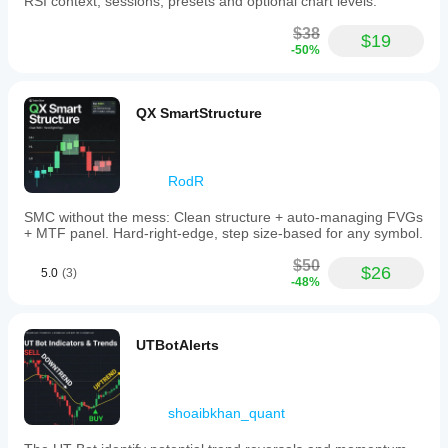
RSI context, sessions, presets and optional chart levels.
$38
$19
-50%
QX SmartStructure
RodR
SMC without the mess: Clean structure + auto-managing FVGs
+ MTF panel. Hard-right-edge, step size-based for any symbol.
$50
$26
5.0
(3)
-48%
UTBotAlerts
shoaibkhan_quant