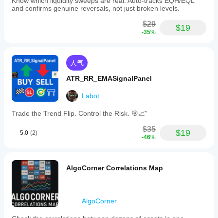
Know which liquidity sweeps are real. Auto-tracks EQH/EQL
and confirms genuine reversals, not just broken levels.
$29
$19
-35%
人气
ATR_RR_EMASignalPanel
Labot
Trade the Trend Flip. Control the Risk. 🎯📈”
$35
$19
5.0
(2)
-46%
AlgoCorner Correlations Map
AlgoCorner