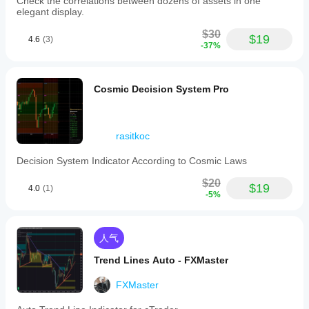
Check the correlations between dozens of assets in one
elegant display.
$30
$19
4.6
(3)
-37%
Cosmic Decision System Pro
rasitkoc
Decision System Indicator According to Cosmic Laws
$20
$19
4.0
(1)
-5%
人气
Trend Lines Auto - FXMaster
FXMaster