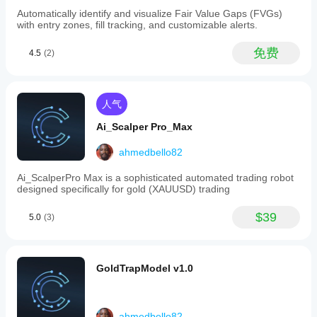
于前一 M1 低点（空头）。
sweep
Automatically identify and visualize Fair Value Gaps (FVGs)
setting
with entry zones, fill tracking, and customizable alerts.
5 
在 CISD 收盘价入场。止损 = H4 操作极值。止盈 = 您
session
配置的风险倍数。
extremes
免费
4.5
(2)
and
stop-
loss
参数参考
levels),
and
人气
参数
 默认值
distribution
(confirmed
Ai_Scalper Pro_Max
描述
trend
continuation
高时间框架
 H4
ahmedbello82
marked
by
用于 PO3 检测的高时间框架蜡烛锚点
Ai_ScalperPro Max is a sophisticated automated trading robot
CISD).
designed specifically for gold (XAUUSD) trading
Colored
积累 K线数 (M1)
 15
zones
扫描的 M1 K线数量以确定整合区
—
$39
5.0
(3)
gold
ATR 周期
 14
for
accumulation,
用于范围波动过滤的 ATR 回溯期
orange
GoldTrapModel v1.0
for
ATR 范围倍数
 0.5
manipulation,
and
最大范围作为 ATR 的倍数——数值越低，要求区域越紧
green
凑
for
ahmedbello82