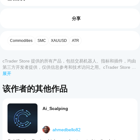
如
三阶段检测
AI 摘要
何
评价:2
HTF
阶段 1 积累
开
分享
Power
3
始
阶段 2 操作
5
50 %
is
使
4
50 %
a
阶段 3 分配
用
trading
Commodities
SMC
XAUUSD
ATR
3
0 %
指
H4 开盘后，M1 K线紧密整合。通过 ATR 滑动窗口自动
indicator
designed
检测金色区域。
标?
2
0 %
for
安装
1
0 %
扫盘积累边界，设定 H4 交易时段极值和止损水平。
the
cTrader Store 提供的所有产品，包括交易机器人、指标和插件，均由
哪些
后，
添
cTrader/cAlgo
第三方开发者提供，仅供信息参考和技术访问之用。cTrader Store 并
cTrader
价格 CISD K线触发入场、止损和止盈线。绿色区域延伸
加实例
platform
非经纪商，不提供投资建议、个人推荐或任何未来业绩保证。
展开
应用支
至 H4 蜡烛收盘。
即可开
that
applies
始使用
持来自
the
客户评价
该指标
Store
该作者的其他作品
ICT
进行技
的指
主要特点
Power
术分
标?
of
全部
5
4
3
2
1
▸    使用 ATR 自动检测 H4 积累区——滑动窗口寻找最紧
析。
3
自定义指
凑的 M1 区间
Ai_Scalping
(Accumulation,
如
标仅在
Manipulation,
BreakoutBot99
何
▸    操作橙色区域在扫盘 K线上即时显示——无需等待 
cTrader
Distribution)
测
CISD
Windows
framework
April 6, 2026
和 Mac
试
on
ahmedbello82
▸    分配绿色区域覆盖 CISD K线直至 H4 蜡烛收盘
上可用。
a
指
Solid
1-