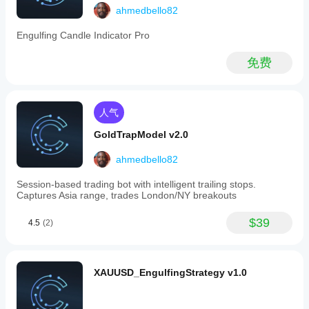
take-
ahmedbello82
平台: 
cTrader / cAlgo
profit
levels
Engulfing Candle Indicator Pro
图表时间框架
: M1 (IsOverlay = true)
are
automatically
默认高时间框架 
H4 — 可配置为任意时间框架
免费
calculated
at
交易品种
 全部 — 针对 XAUUSD 优化
CISD
with
内置指标: 
ATR (WilderSmoothing) — 无外部依赖
configurable
人气
risk-
访问权限
: 无需权限
reward
GoldTrapModel v2.0
显示历史: 
最近 2 根 H4 蜡烛——旧图形自动移除
ratios.
Alerts
ahmedbello82
警报
: 声音文件 + 屏幕横幅，每根 H4 蜡烛触发一次
with
sound
版本:
 1.
Session-based trading bot with intelligent trailing stops.
and
Captures Asia range, trades London/NY breakouts
on-
为在 M1 上交易智能资金的 ICT 交易者打造。
screen
notifications
$39
4.5
(2)
实时逐根 K线观察完整的 H4 三力展开。
trigger
once
per
H4
XAUUSD_EngulfingStrategy v1.0
candle
upon
CISD
confirmation.