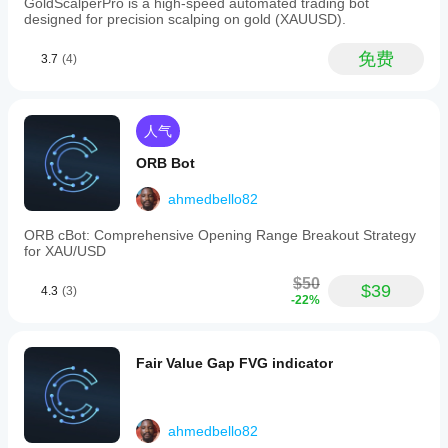
enough
GoldScalperPro is a high-speed automated trading bot
标?
▸    H4 高点和低点作为趋势线限制——图表上无无限水
minute
as a
designed for precision scalping on gold (XAUUSD).
平杂乱线条
将指
(M1)
backup
我
标应
chart,
opinion.
▸    价格右侧绘制实时 H4 蜡烛复制品，逐根 K线更新并
免费
应
3.7
(4)
anchored
用
于
Size
带 OHLC 标签
by
该
不同
control
the
still
的交
调
▸    仅显示最近两根 H4 蜡烛——旧图形自动移除，保持
4-
matters.
易品
图表整洁
整
hour
人气
种和
指
(H4)
▸    入场/止损/止盈线在 CISD 自动计算，支持可配置的风
时间
candle.
标
ORB Bot
FibonacciTraderX
险回报比和点数汇总
周
It
参
期，
automatically
▸    多头和空头 PO3 可独立切换显示
数
ahmedbello82
March 25, 2026
detects
以了
吗?
and
解其
▸    声音+屏幕警报在每根 H4 蜡烛的 CISD 确认时触发一
No
ORB cBot: Comprehensive Opening Range Breakout Strategy
visually
在各
是
次
reason
for XAU/USD
highlights
种市
的，
to yolo
three
this live
场条
您可
$50
key
$39
4.3
(3)
without a
件下
以
修
-22%
market
交易指南
few
的表
改参
phases:
normal
现。
数
以
accumulation
1
 等待新的 H4 蜡烛开盘——虚线垂直线标记准确开盘时
sessions.
(tight
使指
间。
Fair Value Gap FVG indicator
consolidation
标适
identified
2
 观察金色积累区在开盘后的首批 M1 K线上形成。
应您
via
的策
3
 价格扫盘区间——橙色操作区在扫盘 K线上立即点亮。
ATR),
略。
manipulation
ahmedbello82
4
 CISD 触发：M1 收盘价高于前一 M1 高点（多头）或低
(liquidity