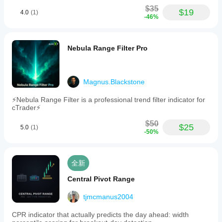
$35
$19
4.0
(1)
-46%
Nebula Range Filter Pro
Magnus.Blackstone
⚡Nebula Range Filter is a professional trend filter indicator for
cTrader⚡
$50
$25
5.0
(1)
-50%
全新
Central Pivot Range
tjmcmanus2004
CPR indicator that actually predicts the day ahead: width