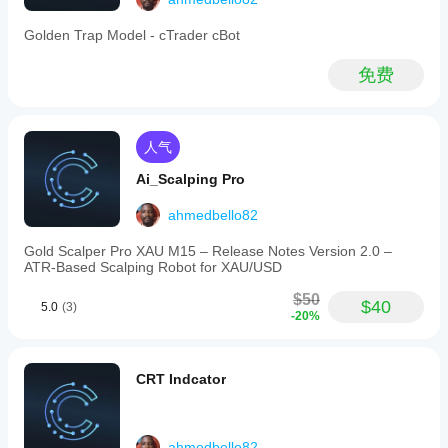
distribution
止盈奖励比 (R) 
2.0
—
Golden Trap Model - cTrader cBot
span
止盈以止损距离的倍数表示
the
免费
full
检测多头/空头
 两者
H4
candle
多头和/或空头 PO3 检测可独立切换
range,
交易时段区域透明度
 30
providing
人气
clear
区域框透明度——5（细微）至 120（强烈）
visual
Ai_Scalping Pro
cues
H4 蜡烛偏移
 20
of
ahmedbello82
the
H4 蜡烛复制品相对于价格右侧的 M1 K线数
current
Gold Scalper Pro XAU M15 – Release Notes Version 2.0 –
phase.
H4 蜡烛宽度
 8
ATR‑Based Scalping Robot for XAU/USD
The
indicator
蜡烛复制品宽度，以 M1 K线数计
$50
draws
$40
5.0
(3)
-20%
bounded
启用警报
 是
H4
high
声音+屏幕弹窗在每根 H4 蜡烛的 CISD 时触发一次
and
CRT Indcator
low
trend
视觉图例
lines
and
金色区域
replicates
ahmedbello82