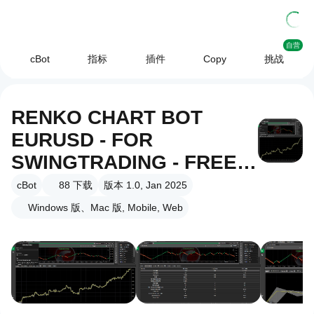
自营
cBot
指标
插件
Copy
挑战
RENKO CHART BOT
EURUSD - FOR
SWINGTRADING - FREE
TEST
cBot
88
下载
版本 1.0, Jan 2025
Windows 版、Mac 版, Mobile, Web