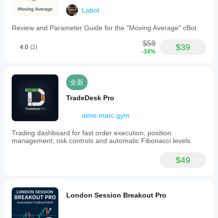
据回测您
可以
吗?
Labot
的
显著
您可以
cBot。
提高
cBot
Review and Parameter Guide for the "Moving Average" cBot
使用默
其性
在每
认参数
能。
$59
个账
启动
$39
4.0
(2)
-34%
cBot，
户上
或使用
的表
提供的
现会
优化文
全新
相同
件
。
吗?
TradeDesk Pro
表现
可能
aime.marc.gym
因经
纪商
Trading dashboard for fast order execution, position
条
management, risk controls and automatic Fibonacci levels.
件、
点差
$49
和执
行质
量而
异。
London Session Breakout Pro
在您
自己