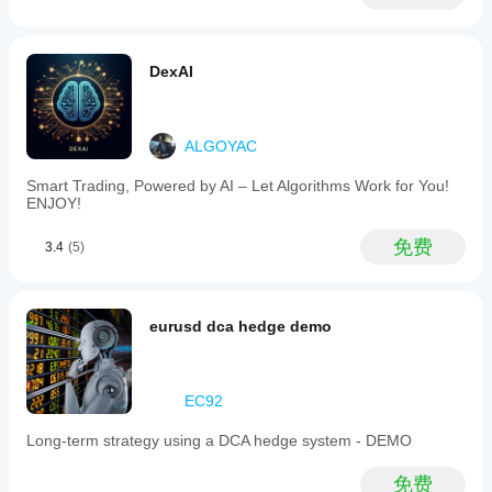
DexAI
ALGOYAC
Smart Trading, Powered by AI – Let Algorithms Work for You!
ENJOY!
免费
3.4
(5)
eurusd dca hedge demo
EC92
Long-term strategy using a DCA hedge system - DEMO
免费