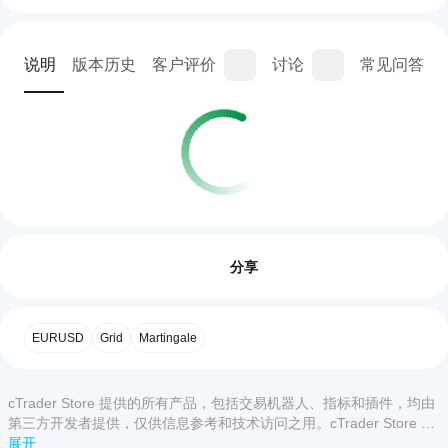
说明
版本历史
客户评价
讨论
常见问答
交易概览
如何
启动
评价:0
cBot?
分享
安装
哪些
后，
cTrader
启动
客户评价
EURUSD
Grid
Martingale
应用支
cBot
的
持
全部
5
4
3
2
1
云端
cBot?
或本
cTrader Store 提供的所有产品，包括交易机器人、指标和插件，均由
所有
地实
如何
该产
第三方开发者提供，仅供信息参考和技术访问之用。cTrader Store 并
cTrader
例
。
品尚
测试
非经纪商，不提供投资建议、个人推荐或任何未来业绩保证。
展开
应用都支