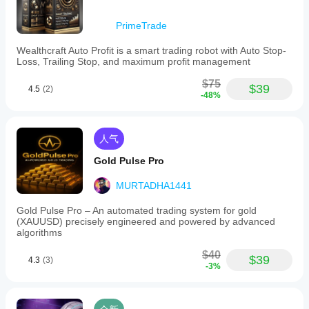
PrimeTrade
Wealthcraft Auto Profit is a smart trading robot with Auto Stop-
Loss, Trailing Stop, and maximum profit management
$75
$39
4.5
(2)
-48%
人气
Gold Pulse Pro
MURTADHA1441
Gold Pulse Pro – An automated trading system for gold
(XAUUSD) precisely engineered and powered by advanced
algorithms
$40
$39
4.3
(3)
-3%