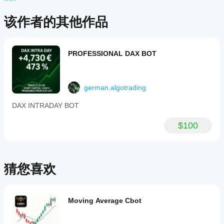
无评
cBot
持 cBot
价。
的云端执
的表
该作者的其他作品
已经
行，而只
现?
试过
有
在干净的
了？
cTrader
我应
模拟账户
抢先
Windows
该优
PROFESSIONAL DAX BOT
(无历史
告诉
和 Mac
化
交易)上
其他
支持本地
运行
cBot
人！
执行。
cBot，并
设置
german.algotrading
随着时间
以获
的推移监
得更
DAX INTRADAY BOT
控其活
好的
动。重点
结果
$100
关注一致
吗?
性、回撤
和不同市
优化
我应
场条件下
cBot
该在
的表现。
以适
猜您喜欢
运行
在
应您
cTrader
的经
cBot
Windows
纪商
之前
和 Mac
和市
Moving Average Cbot
调整
上使用历
场条
其参
史市场数
件，
数