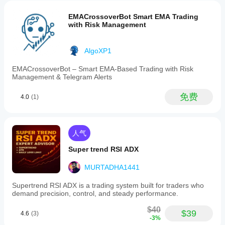
EMACrossoverBot Smart EMA Trading
with Risk Management
AlgoXP1
EMACrossoverBot – Smart EMA-Based Trading with Risk
Management & Telegram Alerts
免费
4.0
(1)
人气
Super trend RSI ADX
MURTADHA1441
Supertrend RSI ADX is a trading system built for traders who
demand precision, control, and steady performance.
$40
$39
4.6
(3)
-3%