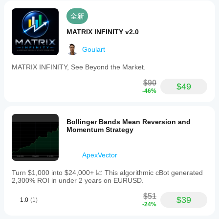
全新
MATRIX INFINITY v2.0
Goulart
MATRIX INFINITY, See Beyond the Market.
$90
$49
-46%
Bollinger Bands Mean Reversion and
Momentum Strategy
ApexVector
Turn $1,000 into $24,000+ 📈 This algorithmic cBot generated
2,300% ROI in under 2 years on EURUSD.
$51
$39
1.0
(1)
-24%