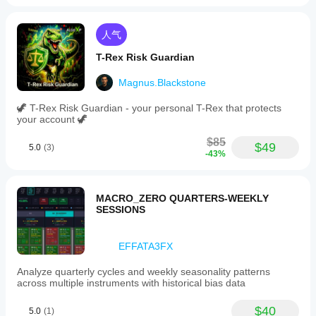
人气
T-Rex Risk Guardian
Magnus.Blackstone
🦖 T-Rex Risk Guardian - your personal T-Rex that protects
your account 🦖
$85
$49
5.0
(3)
-43%
MACRO_ZERO QUARTERS-WEEKLY
SESSIONS
EFFATA3FX
Analyze quarterly cycles and weekly seasonality patterns
across multiple instruments with historical bias data
$40
5.0
(1)