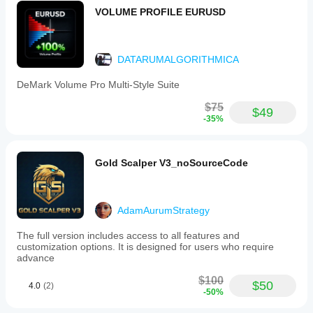
VOLUME PROFILE EURUSD
DATARUMALGORITHMICA
DeMark Volume Pro Multi-Style Suite
$75
$49
-35%
Gold Scalper V3_noSourceCode
AdamAurumStrategy
The full version includes access to all features and
customization options. It is designed for users who require
advance
$100
$50
4.0
(2)
-50%