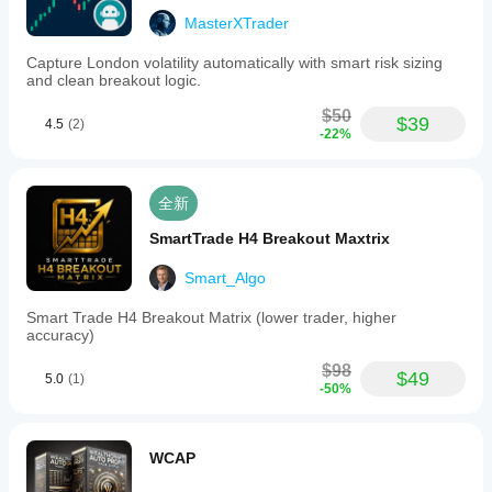
的环
境中
MasterXTrader
测试
机器
Capture London volatility automatically with smart risk sizing
and clean breakout logic.
人有
助于
$50
了解
$39
4.5
(2)
-22%
其在
真实
使用
中的
全新
表
现。
SmartTrade H4 Breakout Maxtrix
Smart_Algo
Smart Trade H4 Breakout Matrix (lower trader, higher
accuracy)
$98
$49
5.0
(1)
-50%
WCAP