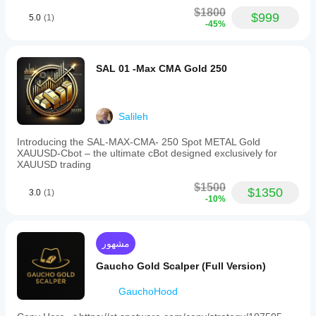
$1800
$999
5.0
(1)
-45%
SAL 01 -Max CMA Gold 250
Salileh
Introducing the SAL-MAX-CMA- 250 Spot METAL Gold
XAUUSD-Cbot – the ultimate cBot designed exclusively for
XAUUSD trading
$1500
$1350
3.0
(1)
-10%
مشهور
Gaucho Gold Scalper (Full Version)
GauchoHood