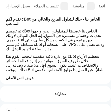
الشائعة
مناقشة
تقييمات العملاء
سجل الإصدارات
نقدم لكم cBot الخاص بنا - حلك للتداول المربح والخالي من 
المتاعب
تم تصميم cBot الخاص بنا خصيصًا للمتداولين الذين واجهوا 
تحديات وخسائر مستمرة في السوق. إنه الحل المثالي لأولئك 
الذين يرغبون في الكسب بشكل سلبي، حتى أثناء نومهم. 
ببساطة قم بنشر cBot على السحابة أو VPS، ودعه يعمل على 
مدار الساعة لتوليد الدخل لك.
مع إدارة ذكية متقدمة للحجم، يقوم هذا cBot بتعظيم الأرباح 
خلال ظروف السوق المواتية مع إدارة فعالة للخسائر 
والانخفاضات عندما يكون السوق أقل ملاءمة. بالإضافة إلى 
ذلك، يتوقف cBot تلقائيًا عن العمل إذا تجاوز الانخفاض الأقصى 
43٪، مما يتيح لك تقييم أدائه دون المخاطرة بمزيد من رأس 
عرض النص الأصلي
المال أو مواجهة طلب الهامش.
كيف
دع هذا cBot يتولى التعقيدات، حتى تتمكن من الاستمتاع بتداول 
ملخص الذكاء الاصطناعي
أبدأ
التقييمات: 3
مربح وراحة البال.
NajihFx
مشاركة
تشغيل
v2
فيما يلي، قمنا بإدراج صور لنتائج الاختبار الخلفي التي أجريناها، 
is
cBot؟
5
33 %
باستخدام بيانات التيك وأشرطة دقيقة واحدة مع انتشار 0.2 
a
بعد
4
67 %
cTrader
(يعكس الظروف العادية) ومخاطرة بنسبة 4.3٪ من الرصيد. 
ما هي
التثبيت،
cBot