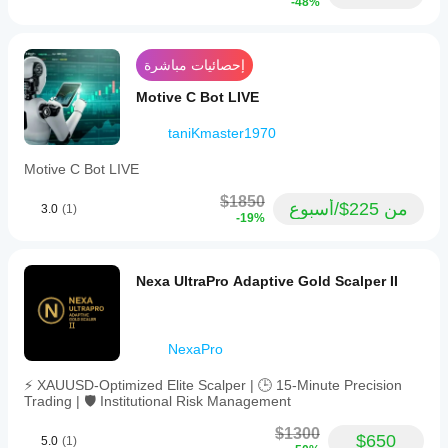
-48%
والفروقات
decisions.
periods.
A 20
وجودة
It
setup
التنفيذ.
maintains
journal on
يساعدك
two
إحصائيات مباشرة
New York
open
اختبار
open
positions
Motive C Bot LIVE
البوت في
makes
simultaneously
بيئتك
that
—
taniKmaster1970
الخاصة
clearer.
one
على فهم
with
كيفية أدائه
Motive C Bot LIVE
a
BreakoutBot99
في
take
$1850
الاستخدام
profit
من 225$/أسبوع
3.0
(1)
-19%
and
November 5, 2024
الفعلي.
one
The first
without
forward
—
Nexa UltraPro Adaptive Gold Scalper II
check
and
should
uses
stay
trailing
simple.
stops
For algo
NexaPro
and
trading,
a
103
win-
⚡ XAUUSD-Optimized Elite Scalper | 🕒 15-Minute Precision
setups
loss
Trading | 🛡️ Institutional Risk Management
on daily
option
close is
to
$1300
$650
5.0
(1)
enough
manage