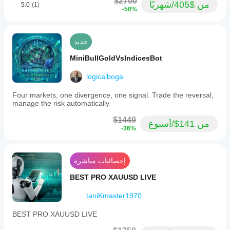
$2700
من $405/شهريًا
5.0
(1)
-50%
جديد
MiniBullGoldVsIndicesBot
logicalboga
Four markets, one divergence, one signal. Trade the reversal,
manage the risk automatically
$1449
من 141$/أسبوع
-36%
إحصائيات مباشرة
BEST PRO XAUUSD LIVE
taniKmaster1970
BEST PRO XAUUSD LIVE