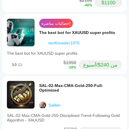
$2100
$1100
-48%
إحصائيات مباشرة
The best bot for XAUUSD super profits
taniKmaster1970
The best bot for XAUUSD super profits
$1950
من 240$/أسبوع
3.0
(1)
-18%
SAL-02-Max-CMA-Gold-250-Full-
Optimized
Salileh
SAL-02-Max-CMA-Gold-250-Disciplined Trend-Following Gold
Algorithm - XAUUSD