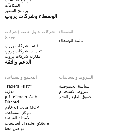
برنامج الانتساب
المكافآت
برنامج السفير
الوسطاء وشركات پروپ
الوسطاء
شركات تداول خاصة (شركات
بورب)
قائمة الوسطاء
قائمة شركات پروپ
تحديات شركات پروپ
مقارنة شركات پروب
الدعم والثقة
الشروط والسياسات
المجتمع والمساعدة
سياسة الخصوصية
Traders First™
شروط الاستخدام
مدوّنة
حقوق الطبع والنشر
افتح cTrader Web
Discord
خادم cTrader MCP
مركز المساعدة
الأسئلة الشائعة
أساسيات cTrader وStore
تواصل معنا