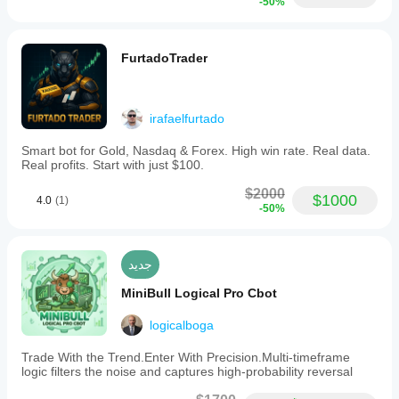
-50%
to see
trades.
whether
To
the tool
mitigate
deserves
risk,
FurtadoTrader
more
the
attention.
cBot
automatically
stops
irafaelfurtado
trading
if
Smart bot for Gold, Nasdaq & Forex. High win rate. Real data.
drawdown
Real profits. Start with just $100.
exceeds
43%
$2000
and
$1000
4.0
(1)
-50%
avoids
opening
positions
when
جديد
spreads
exceed
MiniBull Logical Pro Cbot
a
set
logicalboga
maximum,
such
as
Trade With the Trend.Enter With Precision.Multi-timeframe
during
logic filters the noise and captures high-probability reversal
news
releases.