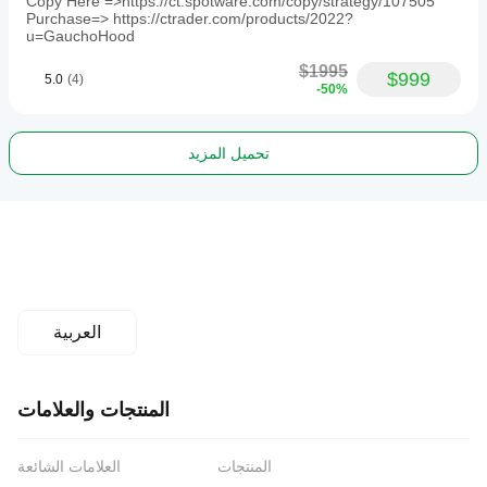
Copy Here =>https://ct.spotware.com/copy/strategy/107505
Purchase=> https://ctrader.com/products/2022?
u=GauchoHood
$1995
$999
5.0
(4)
-50%
تحميل المزيد
العربية
المنتجات والعلامات
المنتجات
العلامات الشائعة