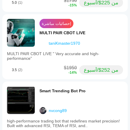
$1750
من 225$/أسبوع
5.0
(1)
-15%
إحصائيات مباشرة
MULTI PAIR CBOT LIVE
taniKmaster1970
MULTI PAIR CBOT LIVE " Very accurate and high-
performance"
$1950
من 252$/أسبوع
3.5
(2)
-14%
Smart Trending Bot Pro
nvcong89
high-performance trading bot that redefines market precision!
Built with advanced RSI, TEMA of RSI, and..