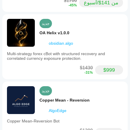
$1700
من 141$/أسبوع
It
-45%
is
intended
for
use
جديد
on
cloud
OA Helix v1.0.0
or
VPS
obsidian.algo
platforms
to
Multi-strategy forex cBot with structured recovery and
enable
correlated currency exposure protection.
continuous
operation.
$1430
Backtesting
$999
-31%
has
been
conducted
using
جديد
tick
data
Copper Mean - Reversion
and
1-
AlgoEdge
minute
bars
with
Copper Mean-Reversion Bot
a
0.2