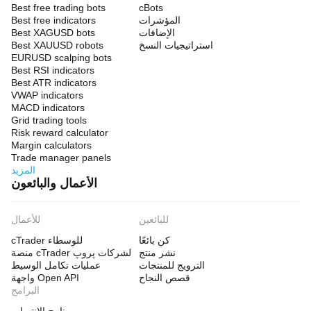
Best free trading bots
cBots
المؤشرات
Best free indicators
الإضافات
Best XAGUSD bots
استراتيجيات النسخ
Best XAUUSD robots
EURUSD scalping bots
Best RSI indicators
Best ATR indicators
VWAP indicators
MACD indicators
Grid trading tools
Risk reward calculator
Margin calculators
Trade manager panels
المزيد
الأعمال والبائعون
للبائعين
للأعمال
كن بائعًا
cTrader للوسطاء
نشر منتج
منصة cTrader لشركات پروپ
الترويج للمنتجات
عمليات تكامل الوسيط
قصص النجاح
واجهة Open API
البرامج