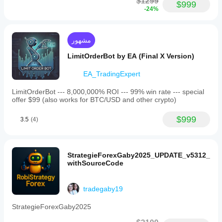
$1299
$999
spread
-24%
and
a
4.3%
risk
مشهور
of
balance.
LimitOrderBot by EA (Final X Version)
The
bot
EA_TradingExpert
targets
passive
LimitOrderBot --- 8,000,000% ROI --- 99% win rate --- special
income
offer $99 (also works for BTC/USD and other crypto)
generation
through
automated
$999
3.5
(4)
trading
on
the
GBPUSD
StrategieForexGaby2025_UPDATE_v5312_
pair
withSourceCode
under
specified
conditions.
tradegaby19
ملف تعريف التداول
StrategieForexGaby2025