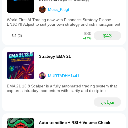
Moss_Klugt
World First AI Trading now with Fibonacci Strategy Please
ENJOY!! Adjust to suit your own strategy and risk management
$80
$43
3.5
(2)
-47%
Strategy EMA 21
MURTADHA1441
EMA 21 13 8 Scalper is a fully automated trading system that
captures intraday momentum with clarity and discipline
مجاني
Auto trendline + RSI + Volume Check