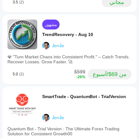
مجاني
3.5
(2)
على
ظروف
الوسيط
والفروقات
مشهور
وجودة
التنفيذ.
TrendRecovery - Aug 10
يساعدك
اختبار
Jo+Jo
البوت في
بيئتك
💎 "Turn Market Chaos into Consistent Profit." – Catch Trends.
الخاصة
Recover Losses. Grow Faster. 🚀
على فهم
كيفية أدائه
$599
من 69$/أسبوع
5.0
(2)
في
-26%
الاستخدام
الفعلي.
SmartTrade - QuantumBot - TrialVersion
Jo+Jo
Quantum Bot - Trial Version : The Ultimate Forex Trading
Solution for Consistent Growth00