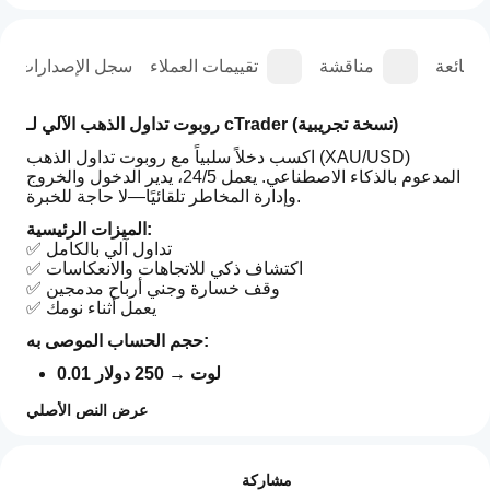
الشائعة
مناقشة
تقييمات العملاء
سجل الإصدارات
روبوت تداول الذهب الآلي لـ cTrader (نسخة تجريبية)
اكسب دخلاً سلبياً مع روبوت تداول الذهب (XAU/USD) 
المدعوم بالذكاء الاصطناعي. يعمل 24/5، يدير الدخول والخروج 
وإدارة المخاطر تلقائيًا—لا حاجة للخبرة.
الميزات الرئيسية:
✅ تداول آلي بالكامل
✅ اكتشاف ذكي للاتجاهات والانعكاسات
✅ وقف خسارة وجني أرباح مدمجين
✅ يعمل أثناء نومك
حجم الحساب الموصى به:
0.01 لوت → 250 دولار
0.02 لوت → 500 دولار
عرض النص الأصلي
0.04 لوت → 1,500 دولار
ملف تعريف التداول
0.10 لوت → 5,000 دولار
كيف
أبدأ
التقييمات: 0
مهم:
مشاركة
تشغيل