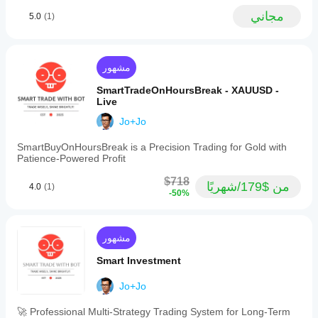
مجاني
5.0
(1)
مشهور
SmartTradeOnHoursBreak - XAUUSD -
Live
Jo+Jo
SmartBuyOnHoursBreak is a Precision Trading for Gold with
Patience-Powered Profit
$718
من $179/شهريًا
4.0
(1)
-50%
مشهور
Smart Investment
Jo+Jo
🚀 Professional Multi-Strategy Trading System for Long-Term