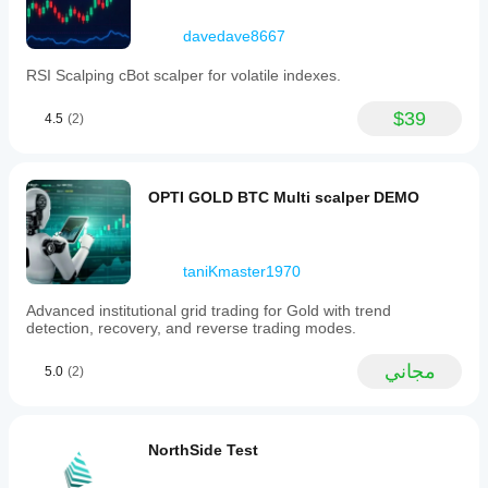
davedave8667
RSI Scalping cBot scalper for volatile indexes.
$39
4.5
(2)
OPTI GOLD BTC Multi scalper DEMO
taniKmaster1970
Advanced institutional grid trading for Gold with trend
detection, recovery, and reverse trading modes.
مجاني
5.0
(2)
NorthSide Test