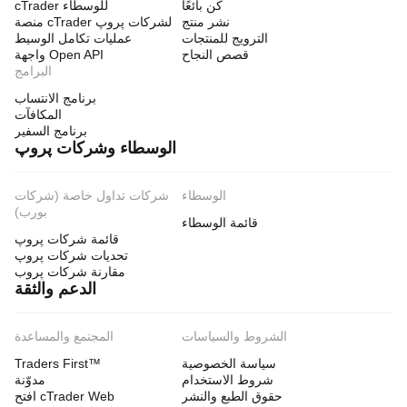
كن بائعًا
cTrader للوسطاء
نشر منتج
منصة cTrader لشركات پروپ
الترويج للمنتجات
عمليات تكامل الوسيط
قصص النجاح
واجهة Open API
البرامج
برنامج الانتساب
المكافآت
برنامج السفير
الوسطاء وشركات پروپ
الوسطاء
شركات تداول خاصة (شركات
بورب)
قائمة الوسطاء
قائمة شركات پروپ
تحديات شركات پروپ
مقارنة شركات پروب
الدعم والثقة
الشروط والسياسات
المجتمع والمساعدة
سياسة الخصوصية
Traders First™
شروط الاستخدام
مدوّنة
حقوق الطبع والنشر
افتح cTrader Web