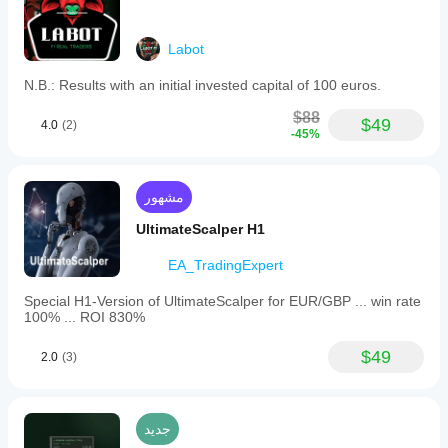
Labot
N.B.: Results with an initial invested capital of 100 euros.
$88
$49
4.0
(2)
-45%
مشهور
UltimateScalper H1
EA_TradingExpert
Special H1-Version of UltimateScalper for EUR/GBP ... win rate
100% ... ROI 830%
$49
2.0
(3)
جديد