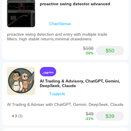
proactive swing detector advanced
ChartSense
proactive swing detection and entry with multiple trade
filters..high stable returns,minimal drawdowns
$100
$50
-50%
مشهور
AI Trading & Advisory, ChatGPT, Gemini,
DeepSeek, Claude
TraderAi
AI Trading & Adviser with ChatGPT, Gemini, DeepSeek, Claude
$49
$39
4.3
(3)
-21%