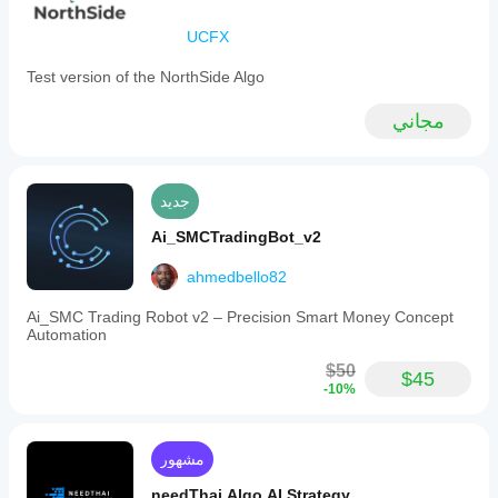
UCFX
Test version of the NorthSide Algo
مجاني
جديد
Ai_SMCTradingBot_v2
ahmedbello82
Ai_SMC Trading Robot v2 – Precision Smart Money Concept
Automation
$50
$45
-10%
مشهور
needThai Algo AI Strategy