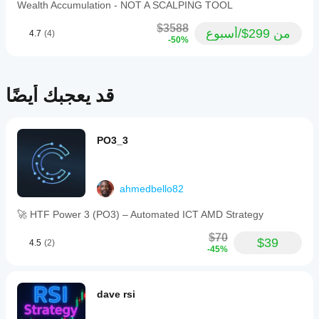
Wealth Accumulation - NOT A SCALPING TOOL
$3588
من 299$/أسبوع
4.7
(4)
-50%
قد يعجبك أيضًا
PO3_3
ahmedbello82
🚀 HTF Power 3 (PO3) – Automated ICT AMD Strategy
$70
$39
4.5
(2)
-45%
dave rsi