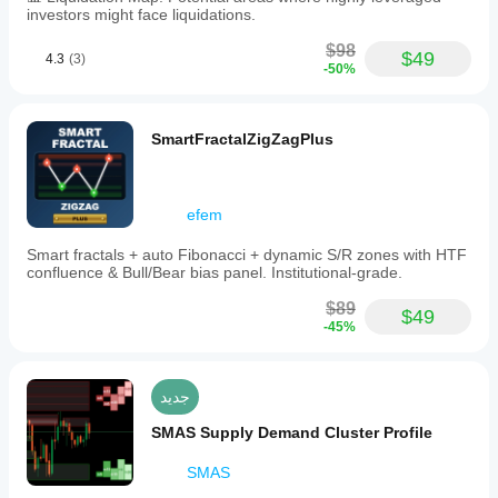
investors might face liquidations.
$98
$49
4.3
(3)
-50%
SmartFractalZigZagPlus
efem
Smart fractals + auto Fibonacci + dynamic S/R zones with HTF
confluence & Bull/Bear bias panel. Institutional-grade.
$89
$49
-45%
جديد
SMAS Supply Demand Cluster Profile
SMAS