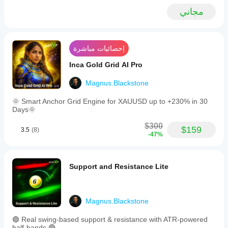
trinitygirl92
profit
مجاني
factor,
October 3, 2025
win/loss
ratios
Eccellente!
with
buy/sell
إحصائيات مباشرة
splits,
and
Inca Gold Grid AI Pro
trade
counts,
Magnus.Blackstone
facilitating
quick
🌞 Smart Anchor Grid Engine for XAUUSD up to +230% in 30
iteration
Days🌞
without
external
$300
$159
reports.
3.5
(8)
-47%
Key
features
include
session
Support and Resistance Lite
presets
for
Tokyo,
London,
Magnus.Blackstone
New
York,
and
🟢 Real swing-based support & resistance with ATR-powered
overlaps,
half-bands 🔴