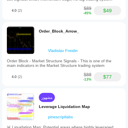
$89
$49
4.0
(2)
-45%
Order_Block_Arrow_
Vladislav Freidin
Order Block - Market Structure Signals - This is one of the
main indicators in the Market Structure trading system
$88
$77
4.0
(2)
-13%
مشهور
Leverage Liquidation Map
pinescriptlabs
📊 Liquidation Map: Potential areas where highly leveraged