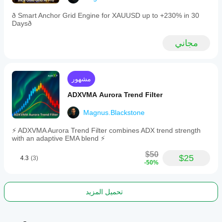
historical
trade
ð Smart Anchor Grid Engine for XAUUSD up to +230% in 30
outcomes
Daysð
and
R-
مجاني
metrics
on-
chart.
This
tool
مشهور
converts
discretionary
ADXVMA Aurora Trend Filter
breakout
ideas
Magnus.Blackstone
into
a
⚡ ADXVMA Aurora Trend Filter combines ADX trend strength
rules-
with an adaptive EMA blend ⚡
based,
testable
$50
$25
workflow
4.3
(3)
-50%
suitable
for
various
instruments
تحميل المزيد
and
trading
styles.