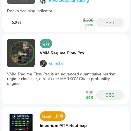
PrivateCapitalTrading
Renko scalping indicator
$100
$50
5.0
(1)
-50%
جديد
VMM Regime Flow Pro
vmm15
VMM Regime Flow Pro is an advanced quantitative market
regime classifier, a real-time MARKOV Chain probability
engine.
$99
$50
-50%
الأعلى تقييمًا
Imperium MTF Heatmap