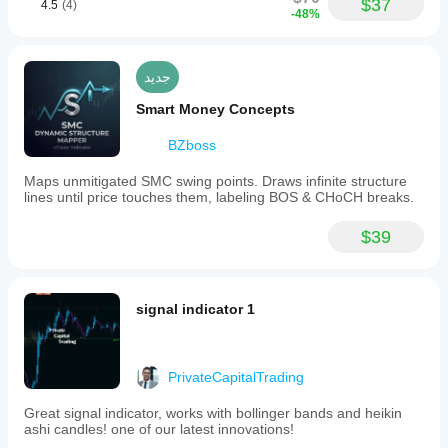
$37
4.5
(4)
-48%
جديد
Smart Money Concepts
BZboss
Maps unmitigated SMC swing points. Draws infinite structure
lines until price touches them, labeling BOS & CHoCH breaks.
$39
signal indicator 1
PrivateCapitalTrading
Great signal indicator, works with bollinger bands and heikin
ashi candles! one of our latest innovations!