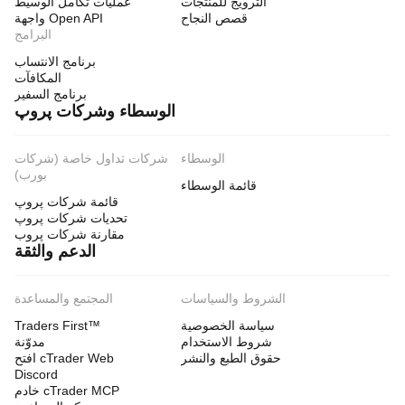
الترويج للمنتجات
عمليات تكامل الوسيط
قصص النجاح
واجهة Open API
البرامج
برنامج الانتساب
المكافآت
برنامج السفير
الوسطاء وشركات پروپ
الوسطاء
شركات تداول خاصة (شركات
بورب)
قائمة الوسطاء
قائمة شركات پروپ
تحديات شركات پروپ
مقارنة شركات پروب
الدعم والثقة
الشروط والسياسات
المجتمع والمساعدة
سياسة الخصوصية
Traders First™
شروط الاستخدام
مدوّنة
حقوق الطبع والنشر
افتح cTrader Web
Discord
خادم cTrader MCP