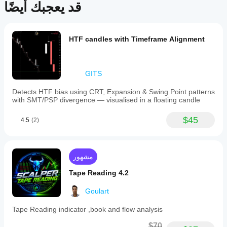
قد يعجبك أيضًا
ملف تعريف المؤشر
HTF candles with Timeframe Alignment
GITS
Detects HTF bias using CRT, Expansion & Swing Point patterns
with SMT/PSP divergence — visualised in a floating candle
$45
4.5
(2)
مشهور
Tape Reading 4.2
Goulart
Tape Reading indicator ,book and flow analysis
$70