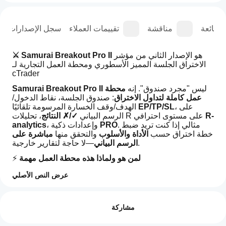
الشائعة
مناقشة
تقييمات العملاء
سجل الإصدارات
 هو الإصدار الثاني من مؤشر 
⚔️ Samurai Breakout Pro II
الاختراق الجلسة المميز الأسطوري ومحطة العمل التجارية لـ 
cTrader
ليس "مجرد صندوق". إنه 
محطة 
Samurai Breakout Pro II 
عمل كاملة لتداول الاختراق
: صندوق الجلسة، نقاط الدخول/
، على 
EP/TP/SL
الهدف/وقف الخسارة المرسومة تلقائيًا 
R-
، تحليلات R على مستوى احترافي 
الرسم البياني 
✓/✗ النتائج
. مثالي إذا كنت تريد ضبط 
PRO
، وإعدادات ذكية 
analytics
خطة اختراق حسب 
الأداة والأسلوب
 والتحقق منها 
مباشرة على 
—لا حاجة لتقارير خارجية.
الرسم البياني
 لمن هو ولماذا هذه محطة العمل مهمة
⚡
مصمم لـ 
المتداولين اليوميين والمتأرجحين التقديريين
 (الملكية 
عرض النص الأصلي
والتجزئة) الذين يتداولون اختراقات الجلسة ويريدون 
قواعد، 
كيف
. يحول Samurai نافذة الجلسة إلى 
تغذية راجعة، وقابلية النقل
ملخص الذكاء الاصطناعي
يمكنني
التقييمات: 4
يقيمه 
: يبني الإعداد (الصندوق + EP/TP/SL)، 
وحدة تنفيذ كاملة
Samurai
مشاركة
البدء في
Breakout
 (E[R]، PF، WR%)، و 
يضع علامات النتائج على الرسم 
بـ R
Pro
استخدام
، لتتمكن من التكرار بسرعة—دون جداول بيانات. مع 
البياني
5
100 %
II