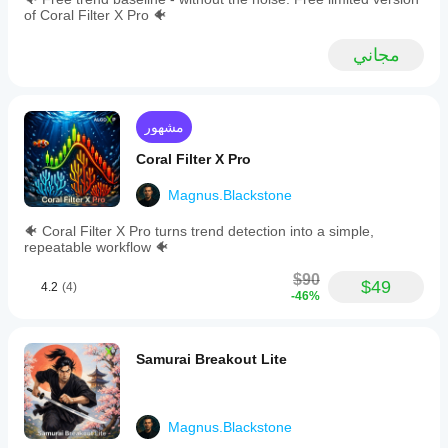
refine
of Coral Filter X Pro 🐠
setups.
Its
مجاني
clear,
lightweight
user
interface
supports
مشهور
dark,
light,
Coral Filter X Pro
and
custom
Magnus.Blackstone
themes
with
🐠 Coral Filter X Pro turns trend detection into a simple,
minimal
repeatable workflow 🐠
chart
clutter.
$90
$49
Samurai
4.2
(4)
-46%
Breakout
Pro
II
supports
Samurai Breakout Lite
multiple
markets
such
as
Magnus.Blackstone
Forex,
gold,