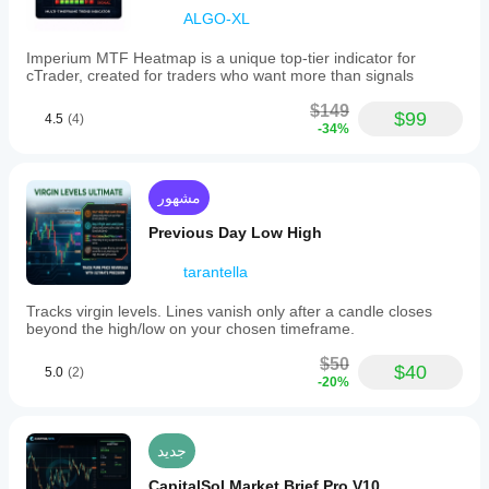
ALGO-XL
Imperium MTF Heatmap is a unique top-tier indicator for
cTrader, created for traders who want more than signals
$149
$99
4.5
(4)
-34%
مشهور
Previous Day Low High
tarantella
Tracks virgin levels. Lines vanish only after a candle closes
beyond the high/low on your chosen timeframe.
$50
$40
5.0
(2)
-20%
جديد
CapitalSol Market Brief Pro V10