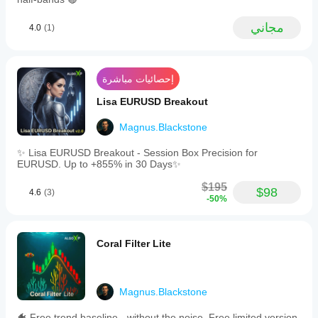
plus
customizable
مجاني
4.0
(1)
session
times.
The
indicator
employs
إحصائيات مباشرة
ATR-
smart
Lisa EURUSD Breakout
scaling
for
Magnus.Blackstone
volatility-
adaptive
✨ Lisa EURUSD Breakout - Session Box Precision for
levels,
EURUSD. Up to +855% in 30 Days✨
an
EMA
$195
$98
trend
4.6
(3)
-50%
filter,
break-
and-
retest
Coral Filter Lite
quality
filters,
and
min/max
Magnus.Blackstone
range
filters
to
🐠 Free trend baseline - without the noise. Free limited version