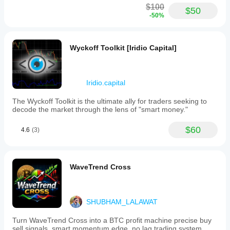
$100
$50
-50%
Wyckoff Toolkit [Iridio Capital]
Iridio.capital
The Wyckoff Toolkit is the ultimate ally for traders seeking to
decode the market through the lens of "smart money."
$60
4.6
(3)
WaveTrend Cross
SHUBHAM_LALAWAT
Turn WaveTrend Cross into a BTC profit machine precise buy
sell signals, smart momentum edge, no lag trading system