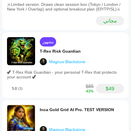
indices,
⚔️Limited version. Draws clean session box (Tokyo / London /
oil,
New York / Overlap) and optional breakout plan (EP/TP/SL)⚔️
and
cryptocurrencies,
مجاني
enabling
consistent
breakout
strategies
across
مشهور
symbols
and
T-Rex Risk Guardian
timeframes.
Traders
Magnus.Blackstone
can
select
🦖 T-Rex Risk Guardian - your personal T-Rex that protects
TP/offset
your account 🦖
models
(BoxMultiple
$85
$49
or
5.0
(3)
-43%
ATRMultiple),
apply
filters
to
Inca Gold Grid AI Pro. TEST VERSION
reduce
false
signals,
and
Magnus.Blackstone
review