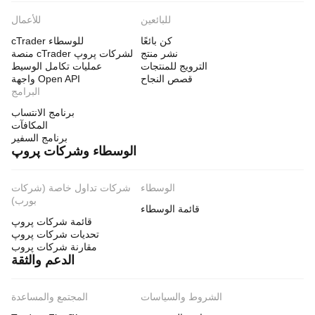
للبائعين
للأعمال
كن بائعًا
cTrader للوسطاء
نشر منتج
منصة cTrader لشركات پروپ
الترويج للمنتجات
عمليات تكامل الوسيط
قصص النجاح
واجهة Open API
البرامج
برنامج الانتساب
المكافآت
برنامج السفير
الوسطاء وشركات پروپ
الوسطاء
شركات تداول خاصة (شركات
بورب)
قائمة الوسطاء
قائمة شركات پروپ
تحديات شركات پروپ
مقارنة شركات پروب
الدعم والثقة
الشروط والسياسات
المجتمع والمساعدة