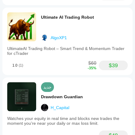
Ultimate AI Trading Robot
AlgoXP1
UltimateAI Trading Robot – Smart Trend & Momentum Trader
for cTrader
$60
$39
1.0
(1)
-35%
جديد
Drawdown Guardian
H_Capital
Watches your equity in real time and blocks new trades the
moment you're near your daily or max loss limit.