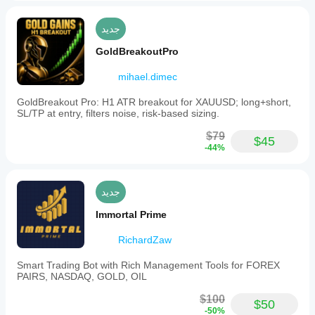
جديد
GoldBreakoutPro
mihael.dimec
GoldBreakout Pro: H1 ATR breakout for XAUUSD; long+short,
SL/TP at entry, filters noise, risk-based sizing.
$79
$45
-44%
جديد
Immortal Prime
RichardZaw
Smart Trading Bot with Rich Management Tools for FOREX
PAIRS, NASDAQ, GOLD, OIL
$100
$50
-50%