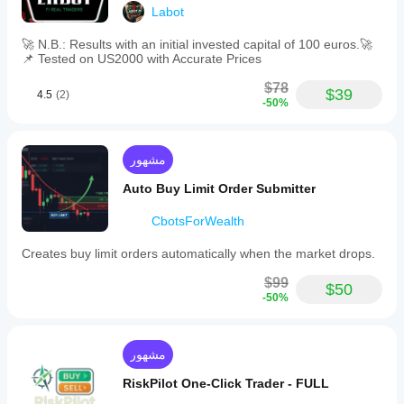
Labot
buttons
for
Buy,
🚀 N.B.: Results with an initial invested capital of 100 euros.🚀
Sell,
📌 Tested on US2000 with Accurate Prices
Close
Half,
$78
$39
4.5
(2)
Close
-50%
All,
and
Risk-
Free
مشهور
actions.
The
Auto Buy Limit Order Submitter
bot
offers
CbotsForWealth
adjustable
risk-
Creates buy limit orders automatically when the market drops.
reward
ratios
$99
for
$50
-50%
automatic
take-
profit
calculation
مشهور
and
operates
RiskPilot One-Click Trader - FULL
on
all