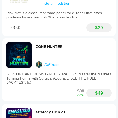
stefan.hedstrom
timeframes
and
symbols
RiskPilot is a clean, fast trade panel for cTrader that sizes
with
positions by account risk % in a single click.
a
clean,
$39
4.5
(2)
user-
friendly
chart
panel.
Trade
ZONE HUNTER
execution
methods
include:
1.
AWTrades
Market
Execution:
SUPPORT AND RESISTANCE STRATEGY. Master the Market’s
Open
Turning Points with Surgical Accuracy. SEE THE FULL
positions
BACKTEST. 📈
at
current
$98
market
$49
-50%
price
with
automatic
lot
Strategy EMA 21
sizing
based