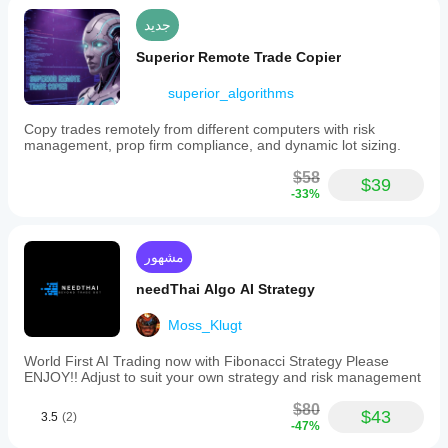
جديد
Superior Remote Trade Copier
superior_algorithms
Copy trades remotely from different computers with risk
management, prop firm compliance, and dynamic lot sizing.
$58
$39
-33%
مشهور
needThai Algo AI Strategy
Moss_Klugt
World First AI Trading now with Fibonacci Strategy Please
ENJOY!! Adjust to suit your own strategy and risk management
$80
$43
3.5
(2)
-47%