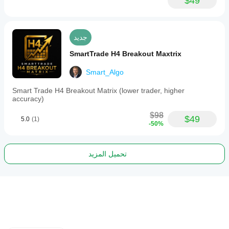
$49
جديد
SmartTrade H4 Breakout Maxtrix
Smart_Algo
Smart Trade H4 Breakout Matrix (lower trader, higher
accuracy)
$98
$49
5.0
(1)
-50%
تحميل المزيد