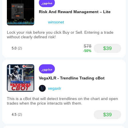
مشهور
This
tool
Risk And Reward Management – Lite
helps
traders
winsonet
maintain
disciplined
risk
Lock your risk before you click Buy or Sell. Entering a trade
control
without clearly defined risk!
and
consistent
$78
$39
5.0
(2)
position
-50%
sizing
to
manage
capital
مشهور
effectively
in
VegaXLR - Trendline Trading cBot
Forex
and
vegaxlr
other
markets
This is a cBot that will detect trendlines on the chart and open
supported
trades when the price interacts with them.
by
cTrader.
$39
4.5
(2)
ملف تعريف التداول