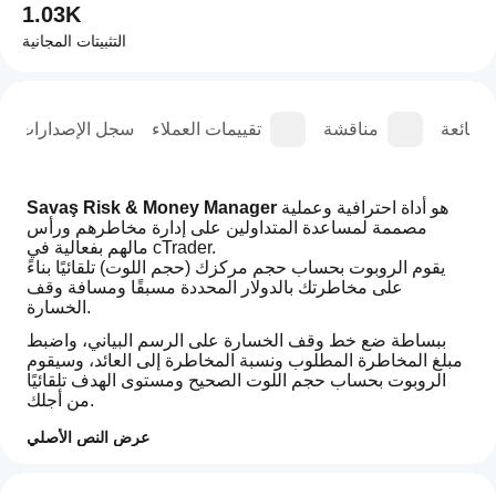
1.03K
التثبيتات المجانية
الشائعة
مناقشة
تقييمات العملاء
سجل الإصدارات
 هو أداة احترافية وعملية 
Savaş Risk & Money Manager
مصممة لمساعدة المتداولين على إدارة مخاطرهم ورأس 
مالهم بفعالية في cTrader.
يقوم الروبوت بحساب حجم مركزك (حجم اللوت) تلقائيًا بناءً 
على مخاطرتك بالدولار المحددة مسبقًا ومسافة وقف 
الخسارة.
ببساطة ضع خط وقف الخسارة على الرسم البياني، واضبط 
مبلغ المخاطرة المطلوب ونسبة المخاطرة إلى العائد، وسيقوم 
الروبوت بحساب حجم اللوت الصحيح ومستوى الهدف تلقائيًا 
من أجلك.
الميزات:
عرض النص الأصلي
كيف
حساب حجم اللوت تلقائيًا بناءً على مخاطرة الدولار
ملخص الذكاء الاصطناعي
يدعم كل من أوامر السوق والأوامر المعلقة (الحد)
أبدأ
التقييمات: 1
ms_RiskManeger_English_V