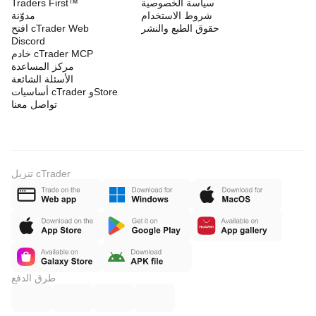
سياسة الخصوصية
Traders First™
شروط الاستخدام
مدوّنة
حقوق الطبع والنشر
افتح cTrader Web
Discord
خادم cTrader MCP
مركز المساعدة
الأسئلة الشائعة
أساسيات cTrader وStore
تواصل معنا
تنزيل cTrader
طرق الدفع