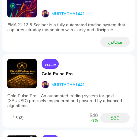
on
account
MURTADHA1441
size
and
risk
EMA 21 13 8 Scalper is a fully automated trading system that
percentage.
captures intraday momentum with clarity and discipline
2.
Pending
مجاني
Orders:
Place
limit
or
stop
مشهور
orders
by
Gold Pulse Pro
setting
risk
MURTADHA1441
parameters,
drawing
Gold Pulse Pro – An automated trading system for gold
stop-
(XAUUSD) precisely engineered and powered by advanced
loss
algorithms
and
order
$40
lines,
$39
4.3
(3)
-3%
and
submitting
orders
automatically.