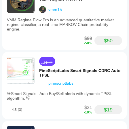
vmm15
VMM Regime Flow Pro is an advanced quantitative market
regime classifier, a real-time MARKOV Chain probability
engine.
$99
$50
-50%
مشهور
PineScriptLabs Smart Signals CDRC Auto
TPSL
pinescriptlabs
🎯Smart Signals : Auto Buy/Sell alerts with dynamic TP/SL
algorithm. 💡
$21
$19
4.3
(3)
-10%