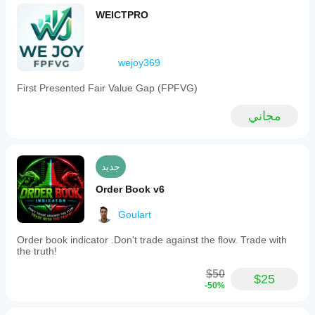
WEICTPRO
wejoy369
First Presented Fair Value Gap (FPFVG)
مجاني
جديد
Order Book v6
Goulart
Order book indicator .Don't trade against the flow. Trade with
the truth!
$50
$25
-50%