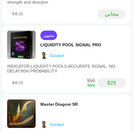
levels,
strength and direction
breakout
analysis
مجاني
5.0
(3)
(trend
direction
based
on
VAH
مشهور
and
VAL
LIQUIDITY POOL SIGNAL PRO
breaks),
and
Goulart
entry
points
INDICATOR,LIQUIDITY POOLS,ACCURATE SIGNAL, NO
(buy
DELAY,80% PROBABILITY
near
VAL
$50
with
$25
4.0
(3)
-50%
buyer
volume,
sell
near
Master Dragom SR
VAH
with
seller
volume,
or
Goulart
fade