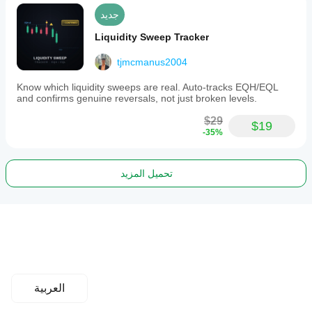
جديد
Liquidity Sweep Tracker
tjmcmanus2004
Know which liquidity sweeps are real. Auto-tracks EQH/EQL
and confirms genuine reversals, not just broken levels.
$29
$19
-35%
تحميل المزيد
العربية