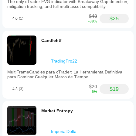
The only cTrader FVG indicator with Breakaway Gap detection,
mitigation tracking, and full multi-asset compatibility.
$40
$25
4.0
(1)
-38%
Candlehtf
TradingPro22
MultiFrameCandles para cTrader: La Herramienta Definitiva
para Dominar Cualquier Marco de Tiempo
$20
$19
4.3
(3)
-5%
Market Entropy
ImperialDelta