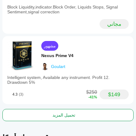
in
visualizing
Block Liquidity,indicator.Block Order, Liquids Stops, Signal
liquidity,
Sentiment,signal correction
market
intent,
مجاني
and
volume
imbalances
to
inform
مشهور
trading
decisions.
Nexus Prime V4
ملف تعريف المؤشر
Goulart
Intelligent system, Available any instrument. Profit 12.
Drawdown 5%
$250
$149
4.3
(3)
-41%
تحميل المزيد