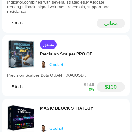
at
Indicator,combines with several strategies.MA locate
profile
trends,pullback, signal volumes, reversals, support and
extremes).
resistance
Recommended
settings
مجاني
5.0
(1)
vary
by
trading
style:
for
مشهور
day
trading,
Precision Scalper PRO QT
shorter
periods
Goulart
and
narrower
Precision Scalper Bots QUANT ,XAUUSD ,
profiles;
for
$140
swing
$130
5.0
(1)
-8%
trading,
longer
periods
and
MAGIC BLOCK STRATEGY
wider
profiles.
This
tool
aids
Goulart