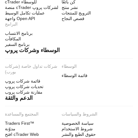
كن بائعًا
cTrader للوسطاء
نشر منتج
منصة cTrader لشركات پروپ
الترويج للمنتجات
عمليات تكامل الوسيط
قصص النجاح
واجهة Open API
البرامج
برنامج الانتساب
المكافآت
برنامج السفير
الوسطاء وشركات پروپ
الوسطاء
شركات تداول خاصة (شركات
بورب)
قائمة الوسطاء
قائمة شركات پروپ
تحديات شركات پروپ
مقارنة شركات پروب
الدعم والثقة
الشروط والسياسات
المجتمع والمساعدة
سياسة الخصوصية
Traders First™
شروط الاستخدام
مدوّنة
حقوق الطبع والنشر
افتح cTrader Web