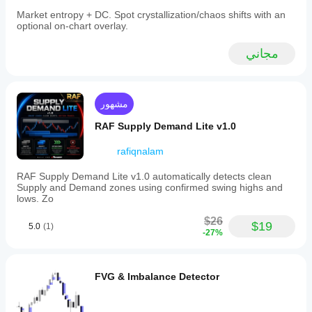
Market entropy + DC. Spot crystallization/chaos shifts with an
optional on-chart overlay.
مجاني
مشهور
RAF Supply Demand Lite v1.0
rafiqnalam
RAF Supply Demand Lite v1.0 automatically detects clean
Supply and Demand zones using confirmed swing highs and
lows. Zo
$26
$19
5.0
(1)
-27%
FVG & Imbalance Detector