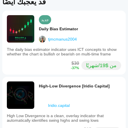
قد يعجبك أيضًا
جديد
Daily Bias Estimator
tjmcmanus2004
The daily bias estimator indicator uses ICT concepts to show
whether the chart is bullish or bearish on multi-time frame
$30
من $19/شهريًا
-37%
High-Low Divergence [Iridio Capital]
Iridio.capital
High Low Divergence is a clean, overlay indicator that
automatically identifies swing highs and swing lows