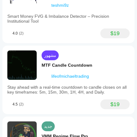
teshmi9z
Smart Money FVG & Imbalance Detector – Precision
Institutional Tool
$19
4.0
(2)
مشهور
MTF Candle Countdown
lifeofmichaeltrading
Stay ahead with a real-time countdown to candle closes on all
key timeframes: 5m, 15m, 30m, 1H, 4H, and Daily.
$19
4.5
(2)
جديد
VMM Regime Flow Pro