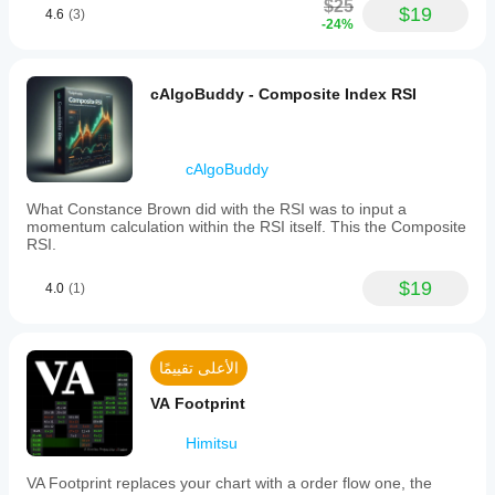
$25
$19
4.6
(3)
-24%
cAlgoBuddy - Composite Index RSI
cAlgoBuddy
What Constance Brown did with the RSI was to input a
momentum calculation within the RSI itself. This the Composite
RSI.
$19
4.0
(1)
الأعلى تقييمًا
VA Footprint
Himitsu
VA Footprint replaces your chart with a order flow one, the