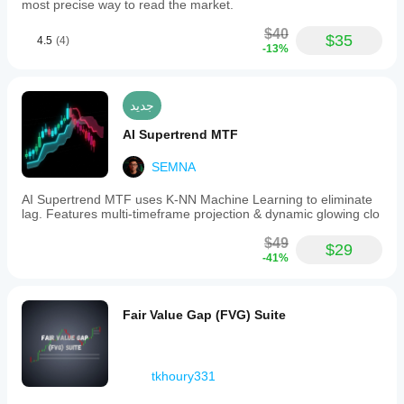
most precise way to read the market.
$40
$35
4.5
(4)
-13%
جديد
AI Supertrend MTF
SEMNA
AI Supertrend MTF uses K-NN Machine Learning to eliminate
lag. Features multi-timeframe projection & dynamic glowing clo
$49
$29
-41%
Fair Value Gap (FVG) Suite
tkhoury331