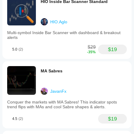
HIO Inside Bar Scanner Standard
HIO.Aglo
Multi-symbol Inside Bar Scanner with dashboard & breakout
alerts
$29
$19
5.0
(2)
-35%
MA Sabres
JavanFx
Conquer the markets with MA Sabres! This indicator spots
trend flips with MAs and cool Sabre shapes & alerts.
$19
4.5
(2)