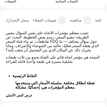
التثبيتات المجانية
المبيعات
الشائعة
مناقشة
تقييمات العملاء
سجل الإصدارات
تجيب معظم مؤشرات الاتجاه على نفس السؤال بنفس 
الطريقة: تنعيم السعر، رسم بعض الخطوط، البحث عن 
تقاطعات. تم بناء قناة السعر FDQ حول سؤال مختلف — 
ما 
الذي يفعله السعر فعليًا
، خالية من الضوضاء والانجراف، وماذا 
يخبرك ذلك عن المكان الذي من المحتمل أن يذهب إليه؟
النتيجة هي مؤشر اتجاه قائم على القناة يجمع بين ثلاث طبقات 
تحليلية مميزة في طبقة واحدة قابلة للقراءة.
النقاط الرئيسية
نقطة انطلاق مختلفة. سلسلة الأسعار التي يستخدمها 
معظم المؤشرات هي، إحصائيًا، مشكلة.
تحمل الأسعار الخام مكونًا من السير العشوائي الذي 
عرض النص الأصلي
يحجب الهيكل المعنوي. قبل رسم أي قناة، يطبق FDQ 
كيف
تحويل التفريق الكسري — وهي تقنية مستعارة من 
ملخص الذكاء الاصطناعي
يمكنني
التقييمات: 1