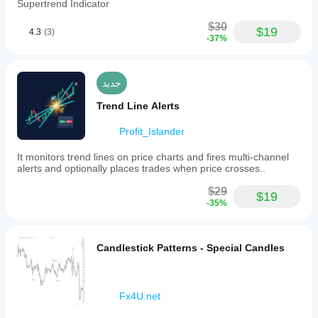
Supertrend Indicator
$30
$19
4.3
(3)
-37%
جديد
Trend Line Alerts
Profit_Islander
It monitors trend lines on price charts and fires multi-channel
alerts and optionally places trades when price crosses..
$29
$19
-35%
Candlestick Patterns - Special Candles
Fx4U.net