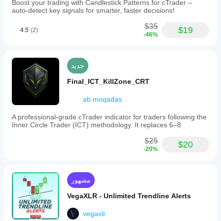
Boost your trading with Candlestick Patterns for cTrader –
auto-detect key signals for smarter, faster decisions!
$35
$19
4.5
(2)
-46%
جديد
Final_ICT_KillZone_CRT
ab.moqadas
A professional-grade cTrader indicator for traders following the
Inner Circle Trader (ICT) methodology. It replaces 6–8
$25
$20
-20%
مشهور
VegaXLR - Unlimited Trendline Alerts
vegaxlr