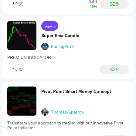
$49
$25
5.0
(2)
-49%
مشهور
Super Ema Candle
tradingPro.0
PREMIUN INDICATOR
$25
4.0
(1)
Pivot Point Smart Money Concept
Thomas-Sparrow
Transform your approach to trading with our innovative Pivot
Point Indicator.