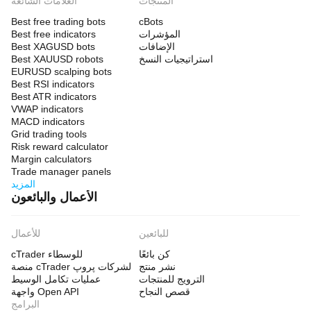
المنتجات
العلامات الشائعة
Best free trading bots
cBots
المؤشرات
Best free indicators
الإضافات
Best XAGUSD bots
استراتيجيات النسخ
Best XAUUSD robots
EURUSD scalping bots
Best RSI indicators
Best ATR indicators
VWAP indicators
MACD indicators
Grid trading tools
Risk reward calculator
Margin calculators
Trade manager panels
المزيد
الأعمال والبائعون
للبائعين
للأعمال
كن بائعًا
cTrader للوسطاء
نشر منتج
منصة cTrader لشركات پروپ
الترويج للمنتجات
عمليات تكامل الوسيط
قصص النجاح
واجهة Open API
البرامج