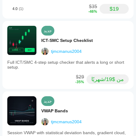
$35
$19
4.0
(1)
-46%
جديد
ICT-SMC Setup Checklist
tjmcmanus2004
Full ICT/SMC 4-step setup checker that alerts a long or short
setup.
$29
من $19/شهريًا
-35%
جديد
VWAP Bands
tjmcmanus2004
Session VWAP with statistical deviation bands, gradient cloud,