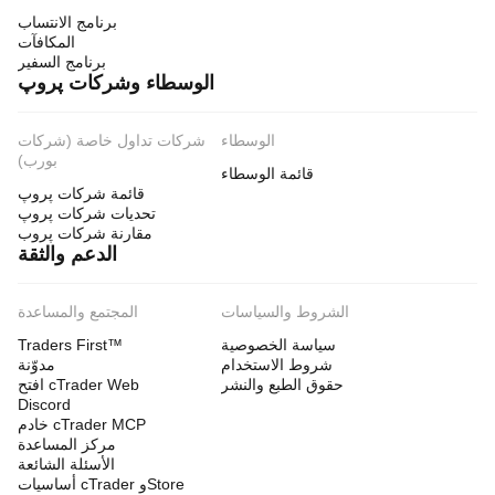
برنامج الانتساب
المكافآت
برنامج السفير
الوسطاء وشركات پروپ
الوسطاء
شركات تداول خاصة (شركات
بورب)
قائمة الوسطاء
قائمة شركات پروپ
تحديات شركات پروپ
مقارنة شركات پروب
الدعم والثقة
الشروط والسياسات
المجتمع والمساعدة
سياسة الخصوصية
Traders First™
شروط الاستخدام
مدوّنة
حقوق الطبع والنشر
افتح cTrader Web
Discord
خادم cTrader MCP
مركز المساعدة
الأسئلة الشائعة
أساسيات cTrader وStore