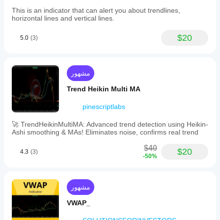
This is an indicator that can alert you about trendlines,
horizontal lines and vertical lines.
$20
5.0
(3)
مشهور
Trend Heikin Multi MA
pinescriptlabs
🚀 TrendHeikinMultiMA: Advanced trend detection using Heikin-
Ashi smoothing & MAs! Eliminates noise, confirms real trend
$40
$20
4.3
(3)
-50%
مشهور
VWAP_