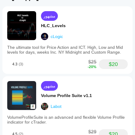
directly
on
the
price
مشهور
chart,
supporting
HLC_Levels
analysis
across
cLogic
various
markets
The ultimate tool for Price Action and ICT. High, Low and Mid
including
levels for days, weeks Inc. NY Midnight and Custom Range.
Forex,
indices,
$25
and
$20
4.3
(3)
-20%
cryptocurrencies.
ملف تعريف المؤشر
مشهور
Volume Profile Suite v1.1
Labot
VolumeProfileSuite is an advanced and flexible Volume Profile
indicator for cTrader.
$29
$20
4.5
(2)