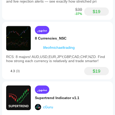
and live rejection alerts — see exactly how stretched pri
$30
$19
-37%
مشهور
8 Currencies_NSC
lifeofmichaeltrading
RCS: 8 majors! AUD,USD,EUR,JPY,GBP,CAD,CHF,NZD. Find
how strong each currency is relatively and trade smarter!
$19
4.3
(3)
مشهور
Supertrend Indicator v1.1
cGuru