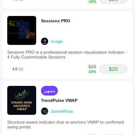
-32%
Sessions PRO
cLogic
Sessions PRO is a professional session visualization indicator -
4 Fully Customizable Sessions
$25
$20
4.0
(1)
-20%
مشهور
TrendPulse VWAP
JamesRoss
Structure-aware indicator that re-anchors VWAP to confirmed
swing pivots.