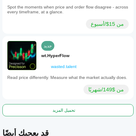
representing
different
Spot the moments when price and order flow disagree - across
pullback
every timeframe, at a glance.
intensities
and
من 15$/أسبوع
reversal
confirmations.
These
signals
are
جديد
visually
distinct
wt.HyperFlow
and
configurable.
wasted.talent
The
overlay
Read price differently. Measure what the market actually does.
displays
the
primary
من $149/شهريًا
channel,
inner
bands,
midline,
تحميل المزيد
trend
states,
and
rebound
قد يعجبك أيضًا
signals