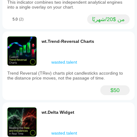
Falling
This indicator combines two independent analytical engines
states
into a single overlay on your chart.
and
marking
من $20/شهريًا
5.0
(2)
transitions
with
vertical
lines
on
wt.Trend-Reversal Charts
the
chart.
Within
active
wasted.talent
trends,
wt.FDQ
Trend Reversal (TRev) charts plot candlesticks according to
Channel
the distance price moves, not the passage of time.
identifies
three
distinct
$50
rebound
setups
—
Light,
wt.Delta Widget
Mid,
and
Deep
—
each
wasted.talent