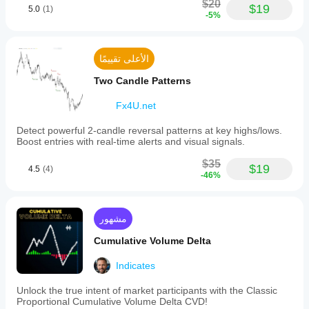
$20
$19
5.0
(1)
-5%
الأعلى تقييمًا
Two Candle Patterns
Fx4U.net
Detect powerful 2-candle reversal patterns at key highs/lows.
Boost entries with real-time alerts and visual signals.
$35
$19
4.5
(4)
-46%
مشهور
Cumulative Volume Delta
Indicates
Unlock the true intent of market participants with the Classic
Proportional Cumulative Volume Delta CVD!