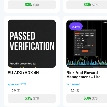
$39
/
$39
/
$40
$78
مشهور
EU ADX+ADX 4H
Risk And Reward
Management – Lite
spacekd123
winsonet
5.0
(2)
5.0
(2)
$39
/
$39
/
$78
$78