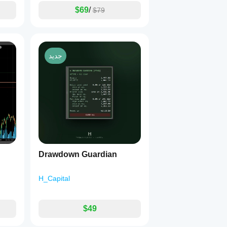
$69
/
$79
جديد
Drawdown Guardian
H_Capital
$49