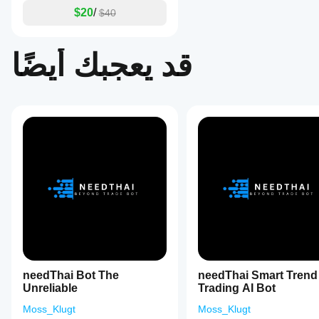
ظروف
$20
/
$40
الوسيط
والفروقات
وجودة
قد يعجبك أيضًا
التنفيذ.
يساعدك
اختبار
البوت في
بيئتك
الخاصة
على فهم
كيفية أدائه
في
الاستخدام
الفعلي.
needThai Bot The
needThai Smart Trend
Unreliable
Trading AI Bot
Moss_Klugt
Moss_Klugt