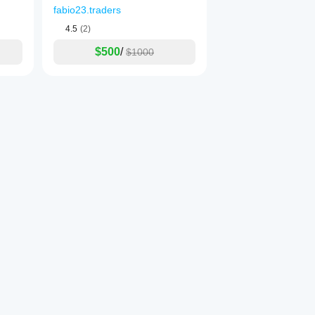
fabio23.traders
4.5
(2)
$500
/
$1000