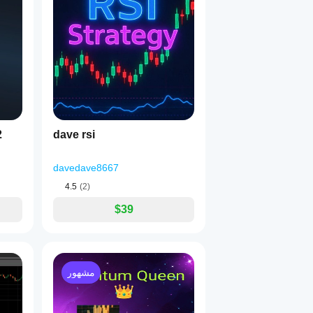
2
dave rsi
davedave8667
4.5
(2)
$39
مشهور