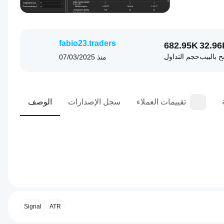
fabio23.traders
682.95K
32.96
ح بالبيب
حجم التداول
منذ
07/03/2025
تقييمات العملاء
سجل الإصدارات
الوصف
0.0
ملف تعريف التداول
كيف
أبدأ
ATR
تشغيل
Signal
cBot؟