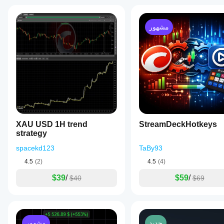
مشهور
XAU USD 1H trend
StreamDeckHotkeys
strategy
spacekd123
TaBy93
4.5
(2)
4.5
(4)
$39
/
$59
/
$40
$69
جديد
مشهور