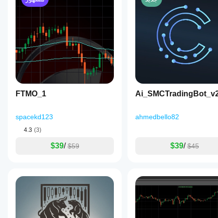
FTMO_1
Ai_SMCTradingBot_v
spacekd123
ahmedbello82
4.3
(3)
$39
/
$39
/
$59
$45