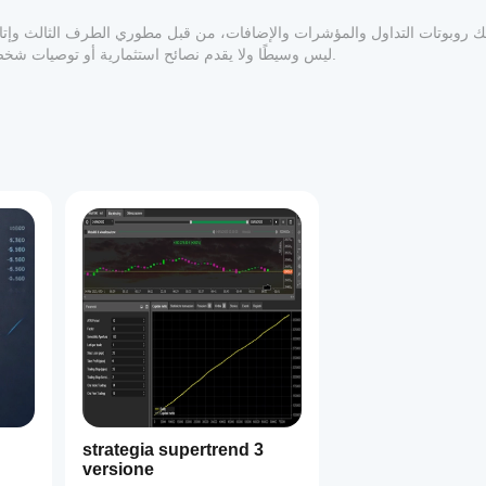
المعلوماتي والفني فقط. cTrader Store ليس وسيطًا ولا يقدم نصائح استثمارية أو توصيات شخصية أو أي ضمان للأداء المستقبلي.
1
strategia supertrend 3
versione