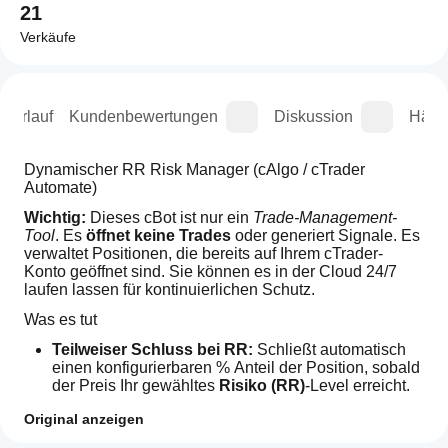
21
Verkäufe
sverlauf
Kundenbewertungen
Diskussion
Häufi
Dynamischer RR Risk Manager (cAlgo / cTrader 
Automate)
Wichtig:
 Dieses cBot ist nur ein 
Trade-Management-
Tool
. Es 
öffnet keine Trades
 oder generiert Signale. Es 
verwaltet Positionen, die bereits auf Ihrem cTrader-
Konto geöffnet sind. Sie können es in der Cloud 24/7 
laufen lassen für kontinuierlichen Schutz. 
Was es tut
Teilweiser Schluss bei RR:
 Schließt automatisch 
einen konfigurierbaren % Anteil der Position, sobald 
der Preis Ihr gewähltes 
Risiko (RR)
-Level erreicht.
SL auf Break-even verschieben:
 Verschiebt 
Original anzeigen
automatisch den Stop Loss auf den 
Einstiegspreis
(optional mit kleinem Pip-Versatz), wenn das 
Wie