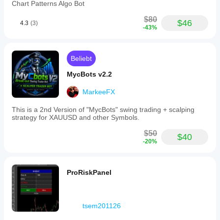
immediately,
Chart Patterns Algo Bot
with
potential
$80
$46
4.3
(3)
trading
-43%
costs
such
as
spread,
Beliebt
commission,
and
MycBots v2.2
slippage.
Management
MarkeeFX
logic
requires
This is a 2nd Version of "MycBots" swing trading + scalping
positions
strategy for XAUUSD and other Symbols.
to
have
$50
$40
an
-20%
existing
SL.
Partial
closes
ProRiskPanel
comply
with
broker
volume
tsem201126
rules
including