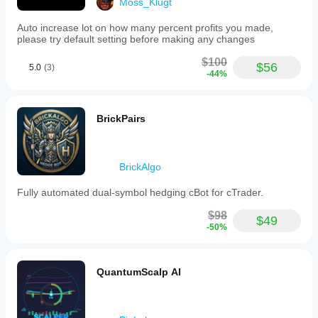
Moss_Klugt
Auto increase lot on how many percent profits you made,
please try default setting before making any changes
$100
$56
5.0
(3)
-44%
BrickPairs
BrickAlgo
Fully automated dual-symbol hedging cBot for cTrader.
$98
$49
-50%
QuantumScalp AI