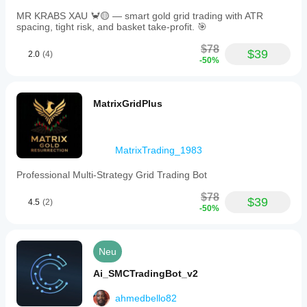
RR
level
MR KRABS XAU 🦀🟡 — smart gold grid trading with ATR
and
spacing, tight risk, and basket take-profit. 🎯
offset,
daily
$78
$39
2.0
(4)
execution
-50%
limit
toggle,
and
maximum
MatrixGridPlus
executions
per
day.
MatrixTrading_1983
Handelsprofil
Professional Multi-Strategy Grid Trading Bot
$78
$39
4.5
(2)
-50%
Neu
Ai_SMCTradingBot_v2
ahmedbello82