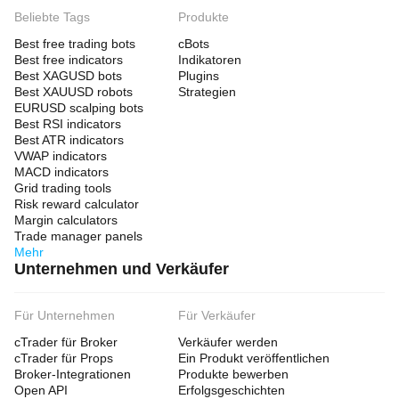
Beliebte Tags
Produkte
Best free trading bots
cBots
Best free indicators
Indikatoren
Best XAGUSD bots
Plugins
Best XAUUSD robots
Strategien
EURUSD scalping bots
Best RSI indicators
Best ATR indicators
VWAP indicators
MACD indicators
Grid trading tools
Risk reward calculator
Margin calculators
Trade manager panels
Mehr
Unternehmen und Verkäufer
Für Unternehmen
Für Verkäufer
cTrader für Broker
Verkäufer werden
cTrader für Props
Ein Produkt veröffentlichen
Broker-Integrationen
Produkte bewerben
Open API
Erfolgsgeschichten