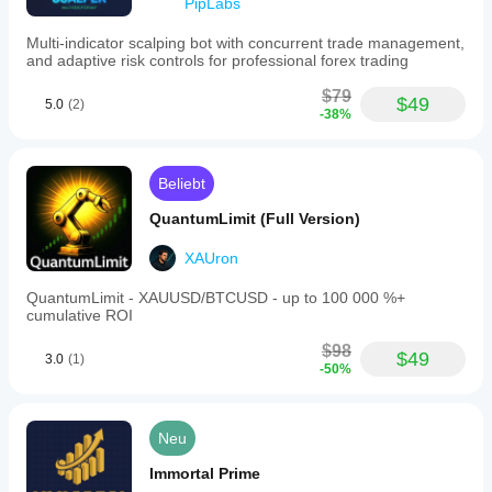
PipLabs
Multi-indicator scalping bot with concurrent trade management,
and adaptive risk controls for professional forex trading
$79
$49
5.0
(2)
-38%
Beliebt
QuantumLimit (Full Version)
XAUron
QuantumLimit - XAUUSD/BTCUSD - up to 100 000 %+
cumulative ROI
$98
$49
3.0
(1)
-50%
Neu
Immortal Prime