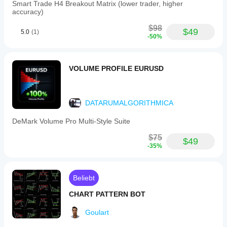
cBot
Smart Trade H4 Breakout Matrix (lower trader, higher
ceases
accuracy)
further
SL
$98
$49
5.0
(1)
modifications.
-50%
-
Daily
Execution
Limit:
VOLUME PROFILE EURUSD
restricts
the
number
of
DATARUMALGORITHMICA
new
positions
DeMark Volume Pro Multi-Style Suite
allowed
per
$75
$49
server
-35%
day
(UTC).
Additional
positions
Beliebt
beyond
this
CHART PATTERN BOT
limit
are
Goulart
automatically
closed