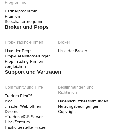
Programme
Partnerprogramm
Prämien
Botschafterprogramm
Broker und Props
Prop-Trading-Firmen
Broker
Liste der Props
Liste der Broker
Prop-Herausforderungen
Prop-Trading-Firmen
vergleichen
Support und Vertrauen
Community und Hilfe
Bestimmungen und
Richtlinien
Traders First™
Blog
Datenschutzbestimmungen
cTrader Web öffnen
Nutzungsbedingungen
Discord
Copyright
cTrader-MCP-Server
Hilfe-Zentrum
Häufig gestellte Fragen