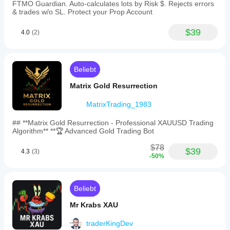
minimum
FTMO Guardian. Auto-calculates lots by Risk $. Rejects errors
volume
& trades w/o SL. Protect your Prop Account
and
step
$39
4.0
(2)
size.
The
cBot
supports
account-
Beliebt
wide
daily
Matrix Gold Resurrection
limits
across
MatrixTrading_1983
all
symbols.
## **Matrix Gold Resurrection - Professional XAUUSD Trading
Settings
Algorithm** **🏆 Advanced Gold Trading Bot
configurable
by
$78
$39
the
4.3
(3)
-50%
user
include
partial
close
Beliebt
RR
level
Mr Krabs XAU
and
percentage,
traderKingDev
breakeven