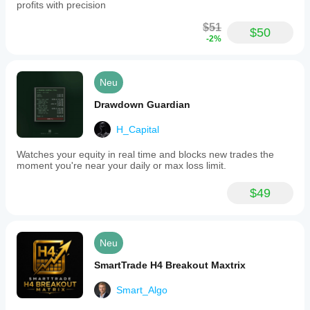
price
profits with precision
use is 1
(with
percent
optional
$51
risk per
$50
pip
-2%
trade, BE
offset)
after 1R
once
and
a
partials
configured
Neu
near 1.5R.
RR
I would
level
Drawdown Guardian
still keep
is
manual
met.
H_Capital
review in
-
the
Manual
process.
Watches your equity in real time and blocks new trades the
SL
moment you're near your daily or max loss limit.
adjustments:
if
$49
the
user
manually
moves
the
Neu
SL
to
SmartTrade H4 Breakout Maxtrix
breakeven
or
Smart_Algo
better,
the