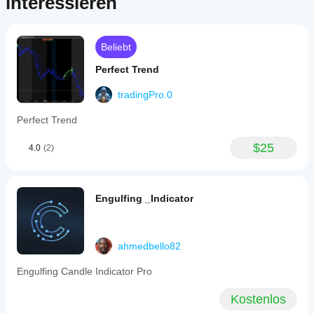
interessieren
Beliebt
Perfect Trend
tradingPro.0
Perfect Trend
$25
4.0
(2)
Engulfing _Indicator
ahmedbello82
Engulfing Candle Indicator Pro
Kostenlos