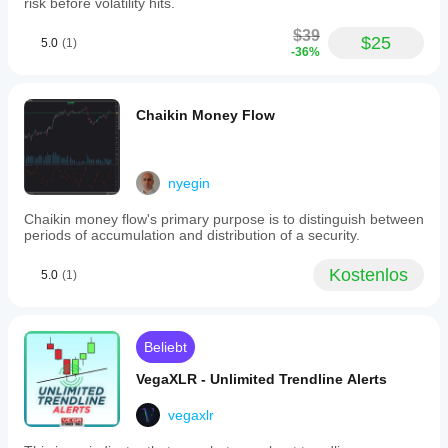
risk before volatility hits.
$39
$25
5.0
(1)
-36%
Chaikin Money Flow
nyegin
Chaikin money flow's primary purpose is to distinguish between
periods of accumulation and distribution of a security.
Kostenlos
5.0
(1)
Beliebt
VegaXLR - Unlimited Trendline Alerts
vegaxlr