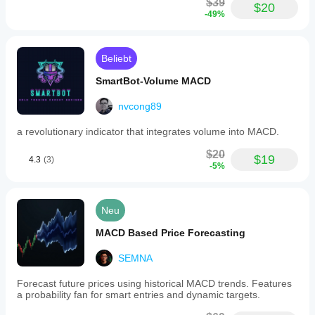
$39
$20
-49%
Beliebt
SmartBot-Volume MACD
nvcong89
a revolutionary indicator that integrates volume into MACD.
$20
$19
4.3
(3)
-5%
Neu
MACD Based Price Forecasting
SEMNA
Forecast future prices using historical MACD trends. Features
a probability fan for smart entries and dynamic targets.