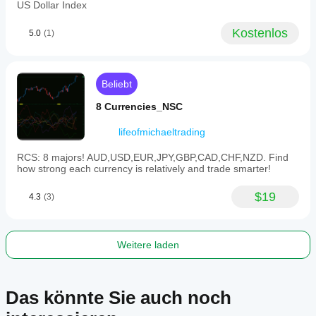
US Dollar Index
aims
to
Kostenlos
provide
5.0
(1)
clear,
clutter-
free
visual
Beliebt
trade
planning
8 Currencies_NSC
without
manual
lifeofmichaeltrading
calculations.
Indikatorprofil
RCS: 8 majors! AUD,USD,EUR,JPY,GBP,CAD,CHF,NZD. Find
how strong each currency is relatively and trade smarter!
$19
4.3
(3)
Weitere laden
Das könnte Sie auch noch