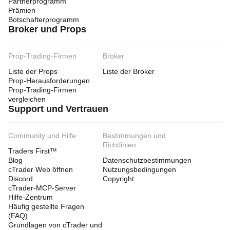
Partnerprogramm
Prämien
Botschafterprogramm
Broker und Props
Prop-Trading-Firmen
Broker
Liste der Props
Liste der Broker
Prop-Herausforderungen
Prop-Trading-Firmen
vergleichen
Support und Vertrauen
Community und Hilfe
Bestimmungen und
Richtlinien
Traders First™
Blog
Datenschutzbestimmungen
cTrader Web öffnen
Nutzungsbedingungen
Discord
Copyright
cTrader-MCP-Server
Hilfe-Zentrum
Häufig gestellte Fragen
(FAQ)
Grundlagen von cTrader und