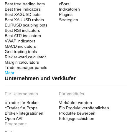
Best free trading bots
cBots
Best free indicators
Indikatoren
Best XAGUSD bots
Plugins
Best XAUUSD robots
Strategien
EURUSD scalping bots
Best RSI indicators
Best ATR indicators
VWAP indicators
MACD indicators
Grid trading tools
Risk reward calculator
Margin calculators
Trade manager panels
Mehr
Unternehmen und Verkäufer
Für Unternehmen
Für Verkäufer
cTrader für Broker
Verkäufer werden
cTrader für Props
Ein Produkt veröffentlichen
Broker-Integrationen
Produkte bewerben
Open API
Erfolgsgeschichten
Programme