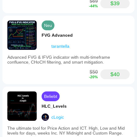
$69
$39
-44%
Neu
FVG Advanced
tarantella
Advanced FVG & IFVG indicator with multi-timeframe
confluence, CHoCH filtering, and smart mitigation.
$50
$40
-20%
Beliebt
HLC_Levels
cLogic
The ultimate tool for Price Action and ICT. High, Low and Mid
levels for days, weeks Inc. NY Midnight and Custom Range.