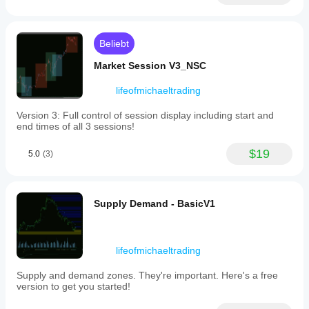
2%)
or
a
fixed
Beliebt
dollar
risk
Market Session V3_NSC
amount.
It
lifeofmichaeltrading
then
projects
Version 3: Full control of session display including start and
three
end times of all 3 sessions!
configurable
take
$19
profit
5.0
(3)
zones
(default
multiples
1R,
Supply Demand - BasicV1
2R,
3R)
as
color-
lifeofmichaeltrading
coded
areas
on
Supply and demand zones. They're important. Here's a free
the
version to get you started!
chart,
showing