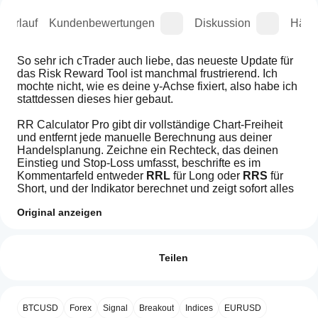
sverlauf
Kundenbewertungen
Diskussion
Häufi
So sehr ich cTrader auch liebe, das neueste Update für 
das Risk Reward Tool ist manchmal frustrierend. Ich 
mochte nicht, wie es deine y-Achse fixiert, also habe ich 
stattdessen dieses hier gebaut.
RR Calculator Pro gibt dir vollständige Chart-Freiheit 
und entfernt jede manuelle Berechnung aus deiner 
Handelsplanung. Zeichne ein Rechteck, das deinen 
Einstieg und Stop-Loss umfasst, beschrifte es im 
Kommentarfeld entweder 
RRL
 für Long oder 
RRS
 für 
Short, und der Indikator berechnet und zeigt sofort alles 
an, was du vor dem Platzieren des Trades brauchst.
Original anzeigen
Wie es funktioniert
Wie kann
Das von dir gezeichnete Rechteck ist deine Risikozone. 
KI-Zusammenfassung
ich einen
Bewertungen: 0
Seine Höhe definiert deine Stop-Distanz in Pips. Der 
RiskRewardTool
Indikator
Teilen
is
Indikator liest diese Distanz, wendet deinen gewählten 
a
verwenden?
Risikobetrag an und projiziert drei Take-Profit-Zonen 
trading
ober- oder unterhalb davon – alle ordentlich innerhalb 
Fügen Sie
indicator
Welche
der Breite deines Rechtecks. Keine Linien, die sich über 
nach der
Kundenbewertungen
designed
BTCUSD
Forex
Signal
Breakout
Indices
EURUSD
dein Chart erstrecken, kein Durcheinander.
cTrader-
Installation
to