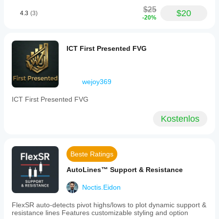
$25
$20
4.3
(3)
-20%
ICT First Presented FVG
wejoy369
ICT First Presented FVG
Kostenlos
Beste Ratings
AutoLines™ Support & Resistance
Noctis.Eidon
FlexSR auto‑detects pivot highs/lows to plot dynamic support &
resistance lines Features customizable styling and option