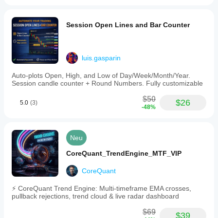
Session Open Lines and Bar Counter
luis.gasparin
Auto-plots Open, High, and Low of Day/Week/Month/Year.
Session candle counter + Round Numbers. Fully customizable
$50
$26
5.0
(3)
-48%
Neu
CoreQuant_TrendEngine_MTF_VIP
CoreQuant
⚡ CoreQuant Trend Engine: Multi-timeframe EMA crosses,
pullback rejections, trend cloud & live radar dashboard
$69
$39