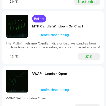
Kostenlos
5.0
(3)
pip
distances,
potential
dollar
profits,
Beliebt
and
partial
MTF Candle Window - On Chart
close
percentages.
lifeofmichaeltrading
The
dashboard
The Multi-Timeframe Candle Indicator displays candles from
provides
multiple timeframes in one window, enhancing market analysis!
a
weighted
$19
risk-
4.3
(3)
to-
reward
ratio
accounting
VWAP - London Open
for
partial
closes,
maximum
lifeofmichaeltrading
total
profit,
and
VWAP Set to London Open
expectancy
at