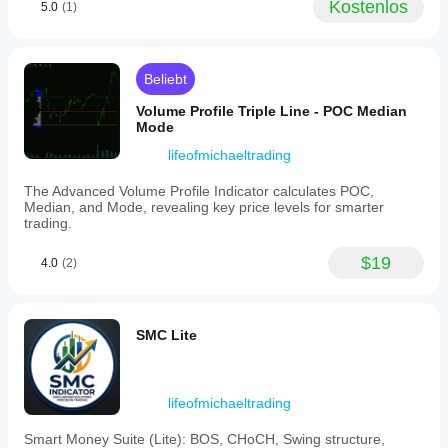
Kostenlos
5.0
(1)
a
50%
win
rate.
Multiple
Beliebt
setups
can
Volume Profile Triple Line - POC Median
be
Mode
drawn
lifeofmichaeltrading
and
calculated
independently,
The Advanced Volume Profile Indicator calculates POC,
with
Median, and Mode, revealing key price levels for smarter
all
trading.
results
consolidated
$19
4.0
(2)
in
a
single
panel.
Labels
SMC Lite
can
be
anchored
to
lifeofmichaeltrading
either
side
Smart Money Suite (Lite): BOS, CHoCH, Swing structure,
of