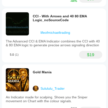
-44%
CCI - With Arrows and 40 80 EMA
Logic_noSourceCode
lifeofmichaeltrading
The Advanced CCI & EMA Indicator combines the CCI with 40
& 80 EMA logic to generate precise arrows signaling direction
$19
5.0
(1)
Gold Mania
Sulululu_Trader
An Indicator made for scalping. Shows you the Sniper
movement on Chart with the colour signals.