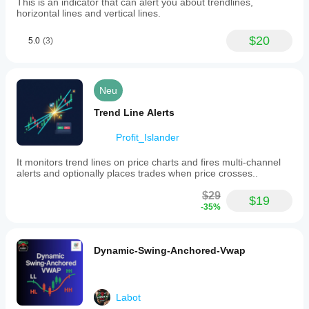
This is an indicator that can alert you about trendlines,
horizontal lines and vertical lines.
$20
5.0
(3)
Neu
Trend Line Alerts
Profit_Islander
It monitors trend lines on price charts and fires multi-channel
alerts and optionally places trades when price crosses..
$29
$19
-35%
Dynamic-Swing-Anchored-Vwap
Labot