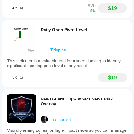
$20
$19
4.5
(4)
-5%
Daily Open Pivot Level
Tidypips
This indicator is a valuable tool for traders looking to identify
significant opening price level of any asset.
$19
5.0
(1)
NewsGuard High-Impact News Risk
Overlay
matt.jaskot
Visual warning zones for high-impact news so you can manage