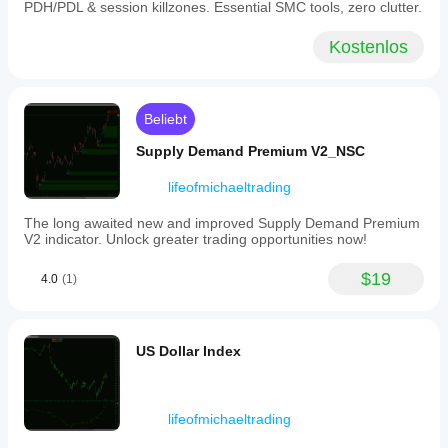
PDH/PDL & session killzones. Essential SMC tools, zero clutter.
the
rectangle
Kostenlos
for
chart
clarity.
The
tool
Beliebt
supports
various
Supply Demand Premium V2_NSC
markets
and
lifeofmichaeltrading
symbols
including
Forex
The long awaited new and improved Supply Demand Premium
pairs
V2 indicator. Unlock greater trading opportunities now!
(EURUSD,
GBPUSD,
$19
4.0
(1)
NZDUSD,
USDJPY),
cryptocurrencies
(BTCUSD),
indices
US Dollar Index
(NAS100),
commodities
(XAUUSD),
and
lifeofmichaeltrading
stocks.
It