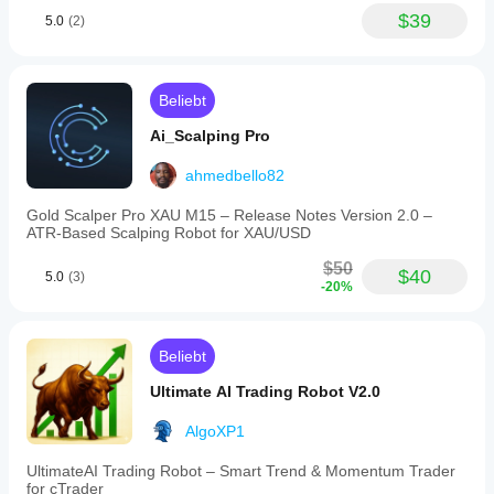
$39
5.0
(2)
Beliebt
Ai_Scalping Pro
ahmedbello82
Gold Scalper Pro XAU M15 – Release Notes Version 2.0 –
ATR‑Based Scalping Robot for XAU/USD
$50
$40
5.0
(3)
-20%
Beliebt
Ultimate AI Trading Robot V2.0
AlgoXP1
UltimateAI Trading Robot – Smart Trend & Momentum Trader
for cTrader