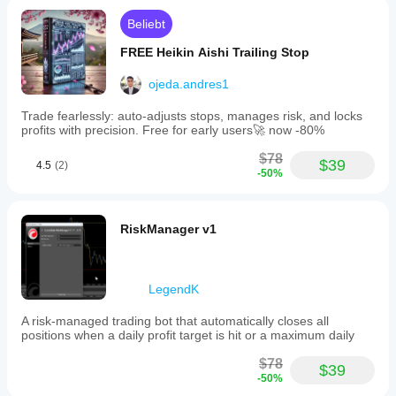
Beliebt
FREE Heikin Aishi Trailing Stop
ojeda.andres1
Trade fearlessly: auto-adjusts stops, manages risk, and locks
profits with precision. Free for early users🚀 now -80%
$78
$39
4.5
(2)
-50%
RiskManager v1
LegendK
A risk-managed trading bot that automatically closes all
positions when a daily profit target is hit or a maximum daily
$78
$39
-50%