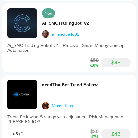
Neu
Ai_SMCTradingBot_v2
ahmedbello82
Ai_SMC Trading Robot v2 – Precision Smart Money Concept
Automation
$50
$45
-10%
needThaiBot Trend Follow
Moss_Klugt
Trend Following Strategy with adjustment Risk Management
PLEASE ENJOY!!
$80
$43
4.5
(2)
-47%