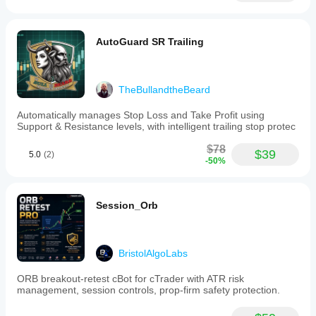
AutoGuard SR Trailing
TheBullandtheBeard
Automatically manages Stop Loss and Take Profit using
Support & Resistance levels, with intelligent trailing stop protec
$78
$39
5.0
(2)
-50%
Session_Orb
BristolAlgoLabs
ORB breakout-retest cBot for cTrader with ATR risk
management, session controls, prop-firm safety protection.