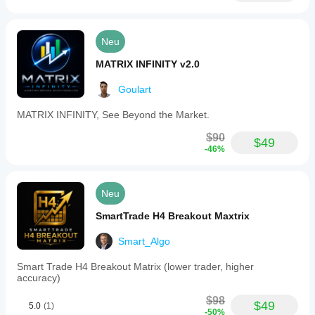
Neu
MATRIX INFINITY v2.0
Goulart
MATRIX INFINITY, See Beyond the Market.
$90
$49
-46%
Neu
SmartTrade H4 Breakout Maxtrix
Smart_Algo
Smart Trade H4 Breakout Matrix (lower trader, higher
accuracy)
$98
$49
5.0
(1)
-50%