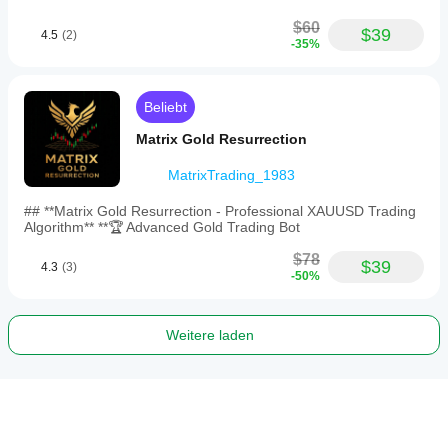
$60
$39
4.5
(2)
-35%
Beliebt
Matrix Gold Resurrection
MatrixTrading_1983
## **Matrix Gold Resurrection - Professional XAUUSD Trading
Algorithm** **🏆 Advanced Gold Trading Bot
$78
$39
4.3
(3)
-50%
Weitere laden