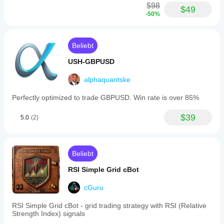
$98
$49
-50%
Beliebt
USH-GBPUSD
alphaquantske
Perfectly optimized to trade GBPUSD. Win rate is over 85%
$39
5.0
(2)
Beliebt
RSI Simple Grid cBot
cGuru
RSI Simple Grid cBot - grid trading strategy with RSI (Relative
Strength Index) signals