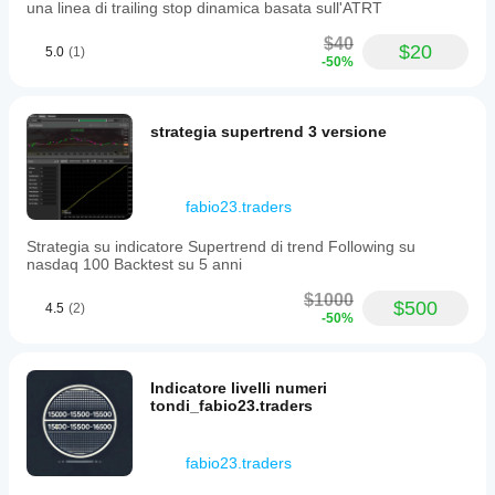
Marktdaten in
Optimierungsdatei
una linea di trailing stop dinamica basata sull'ATRT
Performance
cTrader Windows
verwenden.
aufweisen?
und Mac durch.
$40
$20
5.0
(1)
Die Performance
-50%
kann in
Abhängigkeit von
Broker-
strategia supertrend 3 versione
Bedingungen,
Spreads und
Ausführungsqualität
variieren. Das
fabio23.traders
Testen des Bots in
Ihrer eigenen
Strategia su indicatore Supertrend di trend Following su
Umgebung hilft
nasdaq 100 Backtest su 5 anni
Ihnen zu verstehen,
welche
$1000
$500
4.5
(2)
Performance er im
-50%
realen Betrieb
erzielt.
Indicatore livelli numeri
tondi_fabio23.traders
fabio23.traders