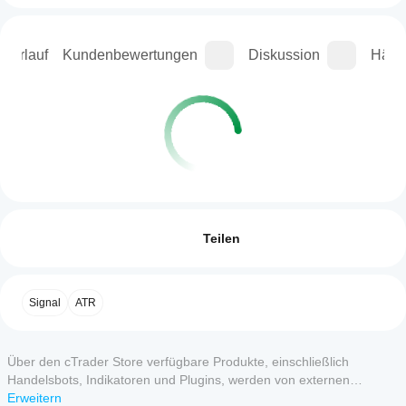
sverlauf
Kundenbewertungen
Diskussion
Häufi
Handelsprofil
Wie
starte
Bewertungen: 0
ich
Teilen
einen
cBot?
Starten
Kundenbewertungen
Signal
ATR
Welche
Sie nach
cTrader-
der
5
4
3
2
1
Alle
Apps
Installation
Über den cTrader Store verfügbare Produkte, einschließlich
eine
unterstützen
sher gibt
Cloud-
Handelsbots, Indikatoren und Plugins, werden von externen
cBots?
es keine
oder
Entwicklern bereitgestellt und nur zu Informations- und technischen
Erweitern
Alle cTrader-