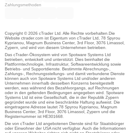
Zahlungsmethoden
Copyright © 2026 cTrader Ltd. Alle Rechte vorbehalten.
Die
Website ctrader.com ist Eigentum von cTrader Ltd, 78 Spyrou
Kyprianou, Magnum Business Center, 3rd Floor, 3076 Limassol,
Zypern, und wird von diesem Unternehmen betrieben.
Das cTrader-Ökosystem wird von Spotware Systems Ltd
betrieben, entwickelt und unterstützt. Dies beinhaltet die
Plattformtechnologie, Infrastruktur, Softwareentwicklung sowie
Betriebs- und Supportdienste. Bestimmte Abrechnungs-,
Zahlungs-, Rechnungsstellungs- und damit verbundene Dienste
können auch von Spotware Systems Ltd und/oder anderen
Unternehmen innerhalb desselben Konzerns bereitgestellt
werden, was während des Bezahlvorgangs, auf Rechnungen
oder in den geltenden Bedingungen angegeben wird. Spotware
Systems Ltd ist eine Gesellschaft, die in der Republik Zypern
gegründet wurde und eine beschränkte Haftung aufweist. Die
eingetragene Adresse lautet 78 Spyrou Kyprianou, Magnum
Business Center, 3rd Floor, 3076 Limassol, Zypern und die
Registernummer ist HE301668.
Die von cTrader Ltd angebotenen Dienste sind für Staatsbürger
oder Einwohner der USA nicht verfügbar. Auch die Informationen