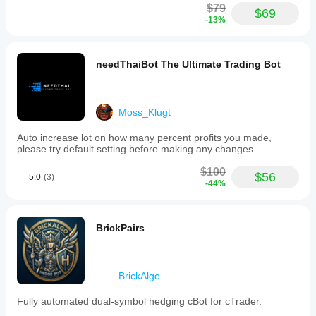
$79
$69
-13%
needThaiBot The Ultimate Trading Bot
Moss_Klugt
Auto increase lot on how many percent profits you made,
please try default setting before making any changes
$100
$56
5.0
(3)
-44%
BrickPairs
BrickAlgo
Fully automated dual-symbol hedging cBot for cTrader.