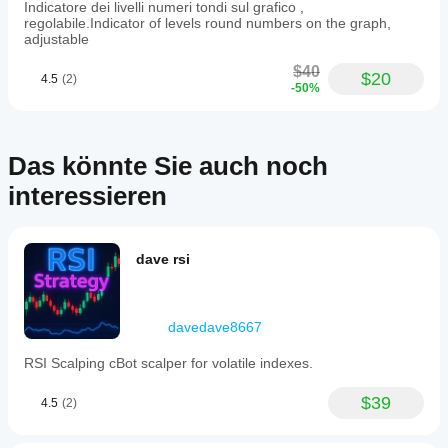
Indicatore dei livelli numeri tondi sul grafico ,
regolabile.Indicator of levels round numbers on the graph,
adjustable
$40
$20
4.5
(2)
-50%
Das könnte Sie auch noch
interessieren
dave rsi
davedave8667
RSI Scalping cBot scalper for volatile indexes.
$39
4.5
(2)