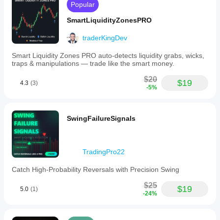
Popular
SmartLiquidityZonesPRO
traderKingDev
Smart Liquidity Zones PRO auto-detects liquidity grabs, wicks,
traps & manipulations — trade like the smart money.
$20
$19
4.3
(3)
-5%
SwingFailureSignals
TradingPro22
Catch High-Probability Reversals with Precision Swing
$25
$19
5.0
(1)
-24%