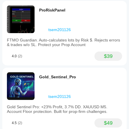
candle
to
ProRiskPanel
assist
with
risk
management.
tsem201126
The
user
FTMO Guardian. Auto-calculates lots by Risk $. Rejects errors
interface
& trades w/o SL. Protect your Prop Account
adapts
to
light
$39
4.0
(2)
or
dark
chart
themes
Gold_Sentinel_Pro
and
displays
the
latest
active
tsem201126
signal,
entry
Gold Sentinel Pro: +23% Profit, 3.7% DD. XAUUSD M5.
price,
Account Floor protection. Built for prop-firm challenges.
Stop-
Loss,
$49
4.5
(2)
and
signal