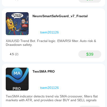
It
offers
full
customization
NeuroSmartSafeGuard_v7_Fractal
of
the
Fast
and
tsem201126
Slow
moving
XAUUSD Trend Bot. Fractal logic. EMA/RSI filter. Auto risk &
average
Drawdown safety.
periods.
This
tool
$39
4.5
(2)
provides
visual
and
analytical
TwoSMA PRO
support
but
does
not
execute
tsem201126
trades
automatically;
TwoSMA indicator detects trend via SMA crossover, filters flat
users
markets with ATR, and provides clear BUY and SELL signals
must
manually