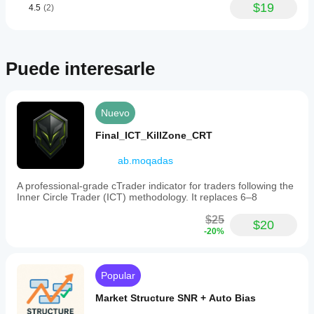
$19
4.5
(2)
act
on
the
signals.
Puede interesarle
Perfil del indicador
Nuevo
Final_ICT_KillZone_CRT
ab.moqadas
A professional-grade cTrader indicator for traders following the
Inner Circle Trader (ICT) methodology. It replaces 6–8
$25
$20
-20%
Popular
Market Structure SNR + Auto Bias