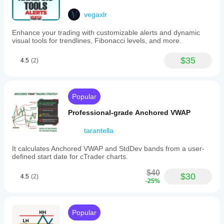
vegaxlr
Enhance your trading with customizable alerts and dynamic
visual tools for trendlines, Fibonacci levels, and more.
$35
4.5
(2)
Popular
Professional-grade Anchored VWAP
tarantella
It calculates Anchored VWAP and StdDev bands from a user-
defined start date for cTrader charts.
$40
$30
4.5
(2)
-25%
Popular