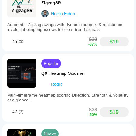
ZigzagSR
Noctis.Eidon
Automatic ZigZag swings with dynamic support & resistance
levels, labeling highs/lows for clear trend signals.
$30
$19
4.3
(3)
-37%
Popular
QX Heatmap Scanner
RodR
Multi-timeframe heatmap scoring Direction, Strength & Volatility
at a glance!
$38
$19
4.3
(3)
-50%
Nuevo