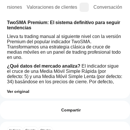
e versiones
Valoraciones de clientes
Conversación
TwoSMA Premium: El sistema definitivo para seguir 
tendencias
Lleva tu trading manual al siguiente nivel con la versión 
Premium del popular indicador TwoSMA. 
Transformamos una estrategia clásica de cruce de 
medias móviles en un panel de trading profesional todo 
en uno.
¿Qué datos del mercado analiza?
 El indicador sigue 
el cruce de una Media Móvil Simple Rápida (por 
defecto: 5) y una Media Móvil Simple Lenta (por defecto: 
34) basándose en los precios de cierre. Por defecto, 
está altamente optimizado para filtrar el ruido del 
Ver original
mercado y captar las tendencias principales.
¿Cómo
Cómo interpretar señales y visuales:
Resumen de IA
puedo
Valoraciones: 1
TwoSMA
Panel de interfaz interactiva:
 Un panel elegante y 
empezar
Compartir
is
no intrusivo en tu gráfico muestra la señal activa 
a
a utilizar
5
0 %
más reciente, el precio exacto de entrada, el Stop-
trend-
un
4
100 %
following
Loss calculado y la hora de la señal. Se adapta 
indicador?
indicator