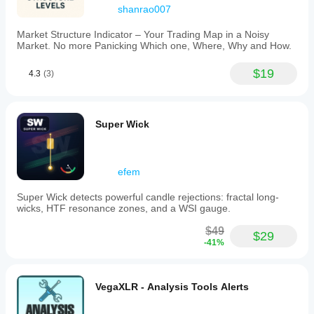
shanrao007
Market Structure Indicator – Your Trading Map in a Noisy
Market. No more Panicking Which one, Where, Why and How.
$19
4.3
(3)
Super Wick
efem
Super Wick detects powerful candle rejections: fractal long-
wicks, HTF resonance zones, and a WSI gauge.
$49
$29
-41%
VegaXLR - Analysis Tools Alerts