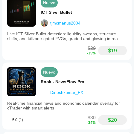
Nuevo
ICT Siver Bullet
tjmcmanus2004
Live ICT Silver Bullet detection: liquidity sweeps, structure
shifts, and killzone-gated FVGs, graded and glowing in rea
$29
$19
-35%
Nuevo
Rook - NewsFlow Pro
Dineshkumar_FX
Real-time financial news and economic calendar overlay for
cTrader with smart alerts
$30
$20
5.0
(1)
-34%