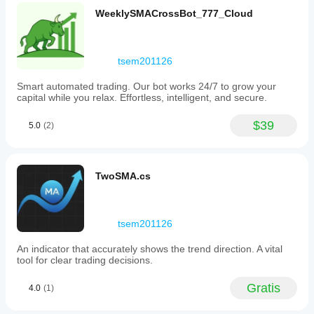
with
WeeklySMACrossBot_777_Cloud
green
(UP)
and
red
tsem201126
(DOWN)
arrows,
Smart automated trading. Our bot works 24/7 to grow your
accompanied
capital while you relax. Effortless, intelligent, and secure.
by
entry
price
$39
5.0
(2)
labels.
A
smart
Stop-
TwoSMA.cs
Loss
level
is
automatically
calculated
tsem201126
using
the
An indicator that accurately shows the trend direction. A vital
high
tool for clear trading decisions.
or
low
Gratis
4.0
(1)
of
the
signal