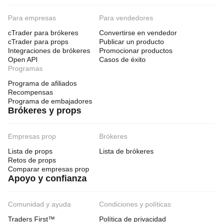
Para empresas
Para vendedores
cTrader para brókeres
Convertirse en vendedor
cTrader para props
Publicar un producto
Integraciones de brókeres
Promocionar productos
Open API
Casos de éxito
Programas
Programa de afiliados
Recompensas
Programa de embajadores
Brókeres y props
Empresas prop
Brókeres
Lista de props
Lista de brókeres
Retos de props
Comparar empresas prop
Apoyo y confianza
Comunidad y ayuda
Condiciones y políticas
Traders First™
Política de privacidad