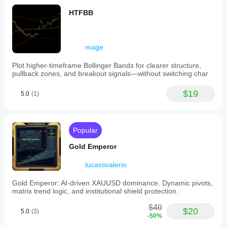
HTFBB
mage
Plot higher-timeframe Bollinger Bands for clearer structure,
pullback zones, and breakout signals—without switching char
$19
5.0
(1)
Popular
Gold Emperor
lucassvalerio
Gold Emperor: AI-driven XAUUSD dominance. Dynamic pivots,
matrix trend logic, and institutional shield protection.
$40
$20
5.0
(3)
-50%