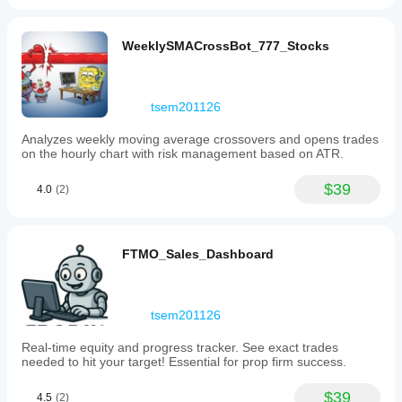
time.
TwoSMA
is
WeeklySMACrossBot_777_Stocks
suitable
for
Swing
and
tsem201126
Position
Traders,
Analyzes weekly moving average crossovers and opens trades
as
on the hourly chart with risk management based on ATR.
well
as
traders
$39
4.0
(2)
undertaking
Prop
Firm
challenges,
FTMO_Sales_Dashboard
especially
on
volatile
assets
like
tsem201126
Gold
(XAUUSD)
Real-time equity and progress tracker. See exact trades
and
needed to hit your target! Essential for prop firm success.
major
Forex
$39
4.5
(2)
pairs.