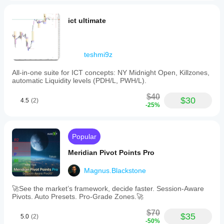
ict ultimate
teshmi9z
All-in-one suite for ICT concepts: NY Midnight Open, Killzones,
automatic Liquidity levels (PDH/L, PWH/L).
$40
$30
4.5
(2)
-25%
Popular
Meridian Pivot Points Pro
Magnus.Blackstone
🚀See the market’s framework, decide faster. Session-Aware
Pivots. Auto Presets. Pro-Grade Zones.🚀
$70
$35
5.0
(2)
-50%