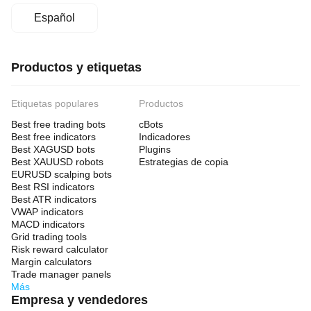
Español
Productos y etiquetas
Etiquetas populares
Productos
Best free trading bots
cBots
Best free indicators
Indicadores
Best XAGUSD bots
Plugins
Best XAUUSD robots
Estrategias de copia
EURUSD scalping bots
Best RSI indicators
Best ATR indicators
VWAP indicators
MACD indicators
Grid trading tools
Risk reward calculator
Margin calculators
Trade manager panels
Más
Empresa y vendedores