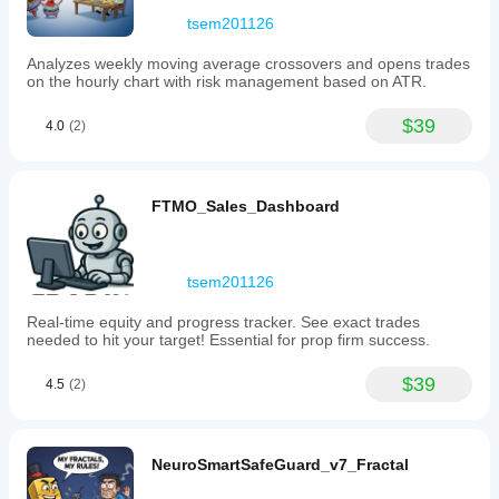
tsem201126
Analyzes weekly moving average crossovers and opens trades
on the hourly chart with risk management based on ATR.
$39
4.0
(2)
FTMO_Sales_Dashboard
tsem201126
Real-time equity and progress tracker. See exact trades
needed to hit your target! Essential for prop firm success.
$39
4.5
(2)
NeuroSmartSafeGuard_v7_Fractal