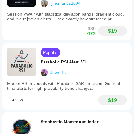
tjmcmanus2004
Session VWAP with statistical deviation bands, gradient cloud,
and live rejection alerts — see exactly how stretched pri
$30
$19
-37%
Popular
Parabolic RSI Alert V1
JavanFx
Master RSI reversals with Parabolic SAR precision! Get real-
time alerts for high-probability trend changes.
$19
4.5
(2)
Stochastic Momentum Index