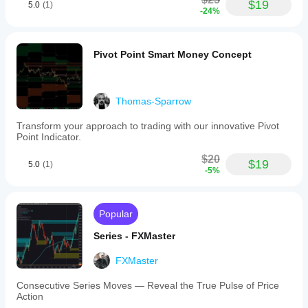
$19
5.0
(1)
-24%
Pivot Point Smart Money Concept
Thomas-Sparrow
Transform your approach to trading with our innovative Pivot
Point Indicator.
$20
$19
5.0
(1)
-5%
Popular
Series - FXMaster
FXMaster
Consecutive Series Moves — Reveal the True Pulse of Price
Action