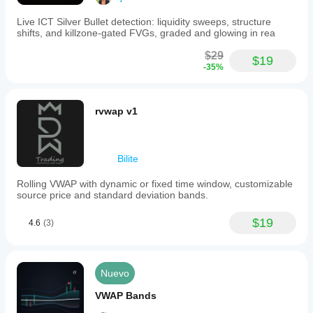
Live ICT Silver Bullet detection: liquidity sweeps, structure
shifts, and killzone-gated FVGs, graded and glowing in rea
$29
$19
-35%
rvwap v1
Bilite
Rolling VWAP with dynamic or fixed time window, customizable
source price and standard deviation bands.
$19
4.6
(3)
Nuevo
VWAP Bands