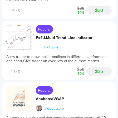
$30
$20
5.0
(1)
-34%
Popular
Fx4U.Multi Trend Line Indicator
Fx4U.net
Allow trader to draw multi trendlines in different timeframes on
one chart,Give trader an overview of the current market
$50
$25
4.3
(3)
-50%
Popular
AnchoredVWAP
algobotspro
A precision overlay tool that combines session-aware VWAP