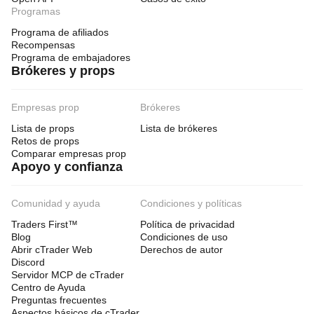
Programas
Programa de afiliados
Recompensas
Programa de embajadores
Brókeres y props
Empresas prop
Brókeres
Lista de props
Lista de brókeres
Retos de props
Comparar empresas prop
Apoyo y confianza
Comunidad y ayuda
Condiciones y políticas
Traders First™
Política de privacidad
Blog
Condiciones de uso
Abrir cTrader Web
Derechos de autor
Discord
Servidor MCP de cTrader
Centro de Ayuda
Preguntas frecuentes
Aspectos básicos de cTrader