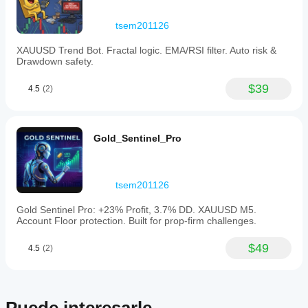
tsem201126
XAUUSD Trend Bot. Fractal logic. EMA/RSI filter. Auto risk &
Drawdown safety.
$39
4.5
(2)
Gold_Sentinel_Pro
tsem201126
Gold Sentinel Pro: +23% Profit, 3.7% DD. XAUUSD M5.
Account Floor protection. Built for prop-firm challenges.
$49
4.5
(2)