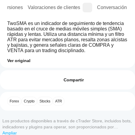
e versiones
Valoraciones de clientes
Conversación
TwoSMA es un indicador de seguimiento de tendencia 
basado en el cruce de medias móviles simples (SMA) 
rápidas y lentas. Utiliza una distancia mínima y un filtro 
ATR para evitar mercados planos, resalta zonas alcistas 
y bajistas, y genera señales claras de COMPRA y 
VENTA para un trading disciplinado.
Ver original
Perfil del indicador
¿Cómo
puedo
Valoraciones: 2
empezar
Compartir
a utilizar
5
50 %
un
4
50 %
indicador?
Forex
Crypto
Stocks
ATR
3
0 %
Después
¿Qué
2
de la
0 %
aplicaciones
instalación,
1
0 %
Los productos disponibles a través de cTrader Store, incluidos bots,
de cTrader
añada una
indicadores y plugins para operar, son proporcionados por
instancia
admiten
para
desarrolladores de terceros y están disponibles únicamente con
Ampliar
indicadores