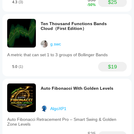
$25
4.3
(3)
-50%
Ten Thousand Functions Bands
Cloud（First Edition）
g.swc
A metric that can set 1 to 3 groups of Bollinger Bands
$19
5.0
(1)
Auto Fibonacci With Golden Levels
AlgoXP1
Auto Fibonacci Retracement Pro – Smart Swing & Golden
Zone Levels
$25