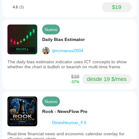
$19
4.6
(3)
Nuevo
Daily Bias Estimator
tjmcmanus2004
The daily bias estimator indicator uses ICT concepts to show
whether the chart is bullish or bearish on multi-time frame
$30
desde 19 $/mes
-37%
Nuevo
Rook - NewsFlow Pro
Dineshkumar_FX
Real-time financial news and economic calendar overlay for
cTrader with smart alerts