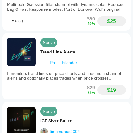
Multi-pole Gaussian filter channel with dynamic color, Reduced
Lag & Fast Response modes. Port of DonovanWall's original
$50
$25
5.0
(2)
-50%
Nuevo
Trend Line Alerts
Profit_Islander
It monitors trend lines on price charts and fires multi-channel
alerts and optionally places trades when price crosses..
$29
$19
-35%
Nuevo
ICT Siver Bullet
tjmcmanus2004