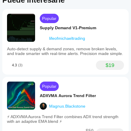
Puede interesarle
Popular
Supply Demand V1-Premium
lifeofmichaeltrading
Auto-detect supply & demand zones, remove broken levels,
and trade smarter with real-time alerts. Precision made simple.
$19
4.3
(3)
Popular
ADXVMA Aurora Trend Filter
Magnus.Blackstone
⚡ ADXVMA Aurora Trend Filter combines ADX trend strength
with an adaptive EMA blend ⚡
$50