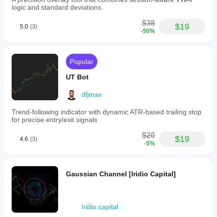
logic and standard deviations.
$38
$19
5.0
(3)
-50%
Popular
UT Bot
dfjmax
Trend-following indicator with dynamic ATR-based trailing stop
for precise entry/exit signals
$20
$19
4.6
(3)
-5%
Gaussian Channel [Iridio Capital]
Iridio.capital