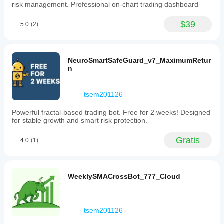
risk management. Professional on-chart trading dashboard
the
idea.
$39
5.0
(2)
NeuroSmartSafeGuard_v7_MaximumRetur
n
tsem201126
Powerful fractal-based trading bot. Free for 2 weeks! Designed
for stable growth and smart risk protection.
Gratis
4.0
(1)
WeeklySMACrossBot_777_Cloud
tsem201126