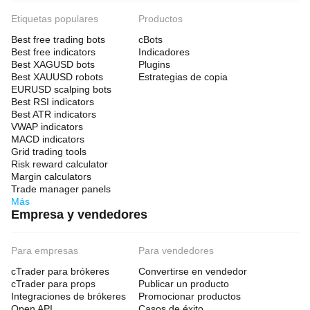
Etiquetas populares
Productos
Best free trading bots
cBots
Best free indicators
Indicadores
Best XAGUSD bots
Plugins
Best XAUUSD robots
Estrategias de copia
EURUSD scalping bots
Best RSI indicators
Best ATR indicators
VWAP indicators
MACD indicators
Grid trading tools
Risk reward calculator
Margin calculators
Trade manager panels
Más
Empresa y vendedores
Para empresas
Para vendedores
cTrader para brókeres
Convertirse en vendedor
cTrader para props
Publicar un producto
Integraciones de brókeres
Promocionar productos
Open API
Casos de éxito