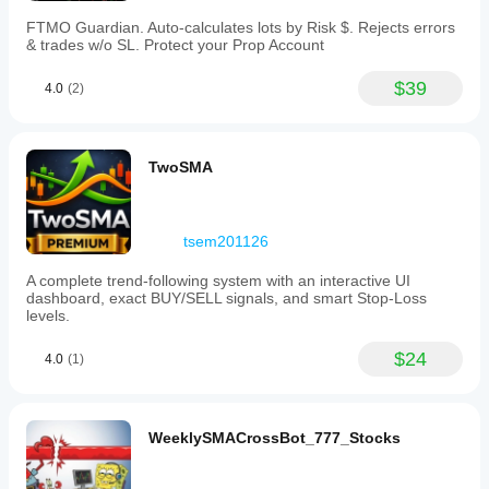
FTMO Guardian. Auto-calculates lots by Risk $. Rejects errors
& trades w/o SL. Protect your Prop Account
$39
4.0
(2)
TwoSMA
tsem201126
A complete trend-following system with an interactive UI
dashboard, exact BUY/SELL signals, and smart Stop-Loss
levels.
$24
4.0
(1)
WeeklySMACrossBot_777_Stocks