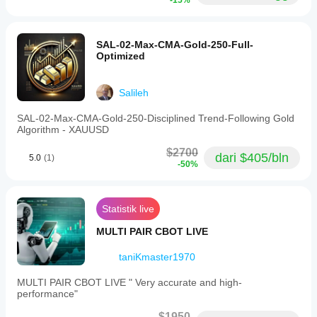
-15%
SAL-02-Max-CMA-Gold-250-Full-
Optimized
Salileh
SAL-02-Max-CMA-Gold-250-Disciplined Trend-Following Gold
Algorithm - XAUUSD
$2700
dari $405/bln
5.0
(1)
-50%
Statistik live
MULTI PAIR CBOT LIVE
taniKmaster1970
MULTI PAIR CBOT LIVE " Very accurate and high-
performance"
$1950