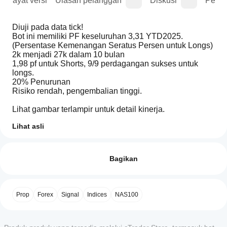
Riwayat versi
Ulasan pelanggan
Diskusi
Perta
Diuji pada data tick!
Bot ini memiliki PF keseluruhan 3,31 YTD2025. 
(Persentase Kemenangan Seratus Persen untuk Longs)
2k menjadi 27k dalam 10 bulan
1,98 pf untuk Shorts, 9/9 perdagangan sukses untuk 
longs. 
20% Penurunan
Risiko rendah, pengembalian tinggi.
Lihat gambar terlampir untuk detail kinerja.
Lihat asli
Profil trading
Bagaimana
cara
Ulasan: 0
memulai
Bagikan
cBot?
Setelah
Aplikasi
instalasi,
Ulasan pelanggan
Prop
Forex
Signal
Indices
NAS100
cTrader
mulai
mana yang
instance
5
4
3
2
Semua
cloud
mendukung
atau