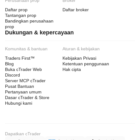
Perusahaan prop
Broker
Daftar prop
Daftar broker
Tantangan prop
Bandingkan perusahaan
prop
Dukungan & kepercayaan
Komunitas & bantuan
Aturan & kebijakan
Traders First™
Kebijakan Privasi
Blog
Ketentuan penggunaan
Buka cTrader Web
Hak cipta
Discord
Server MCP cTrader
Pusat Bantuan
Pertanyaan umum
Dasar cTrader & Store
Hubungi kami
Dapatkan cTrader