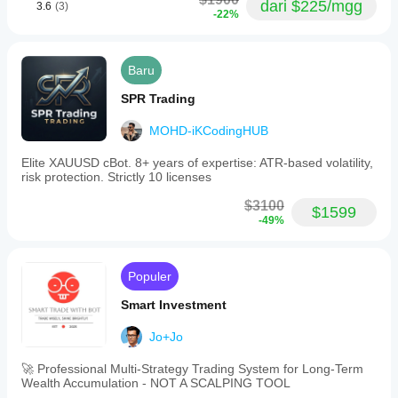
dari $225/mgg
3.6
(3)
-22%
Baru
SPR Trading
MOHD-iKCodingHUB
Elite XAUUSD cBot. 8+ years of expertise: ATR-based volatility,
risk protection. Strictly 10 licenses
$3100
$1599
-49%
Populer
Smart Investment
Jo+Jo
🚀 Professional Multi-Strategy Trading System for Long-Term
Wealth Accumulation - NOT A SCALPING TOOL