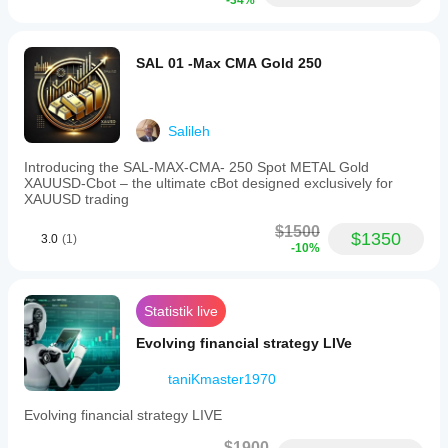
-34%
SAL 01 -Max CMA Gold 250
Salileh
Introducing the SAL-MAX-CMA- 250 Spot METAL Gold
XAUUSD-Cbot – the ultimate cBot designed exclusively for
XAUUSD trading
$1500
$1350
3.0
(1)
-10%
Statistik live
Evolving financial strategy LIVe
taniKmaster1970
Evolving financial strategy LIVE
$1900