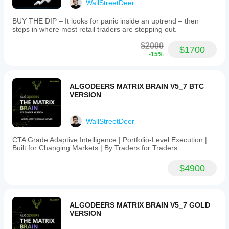
WallStreetDeer
menggunakan
Lakukan
sama di
file optimasi
backtesting
setiap akun?
BUY THE DIP – It looks for panic inside an uptrend – then
yang
cBot pada
steps in where most retail traders are stepping out.
Kinerja dapat
disediakan.
data pasar
bervariasi
historis di
$2000
$1700
tergantung
cTrader
-15%
pada kondisi
Windows
broker, spread,
dan Mac.
dan kualitas
eksekusi.
ALGODEERS MATRIX BRAIN V5_7 BTC
VERSION
Pengujian bot
di lingkungan
Anda sendiri
WallStreetDeer
akan
membantu
CTA Grade Adaptive Intelligence | Portfolio-Level Execution |
Anda
Built for Changing Markets | By Traders for Traders
memahami
kinerja bot
$4900
dalam
penggunaan
sesungguhnya.
ALGODEERS MATRIX BRAIN V5_7 GOLD
VERSION