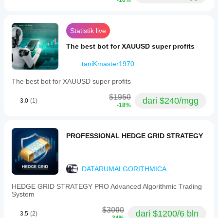
-10%
Statistik live
The best bot for XAUUSD super profits
taniKmaster1970
The best bot for XAUUSD super profits
$1950
dari $240/mgg
3.0
(1)
-18%
PROFESSIONAL HEDGE GRID STRATEGY
DATARUMALGORITHMICA
HEDGE GRID STRATEGY PRO Advanced Algorithmic Trading
System
$3000
dari $1200/6 bln
3.5
(2)