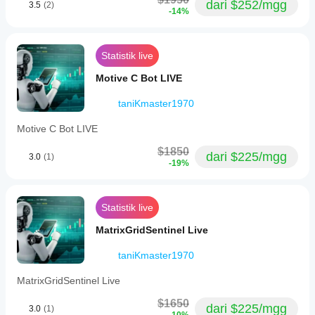
dari $252/mgg
3.5
(2)
-14%
Statistik live
Motive C Bot LIVE
taniKmaster1970
Motive C Bot LIVE
$1850
dari $225/mgg
3.0
(1)
-19%
Statistik live
MatrixGridSentinel Live
taniKmaster1970
MatrixGridSentinel Live
$1650
dari $225/mgg
3.0
(1)