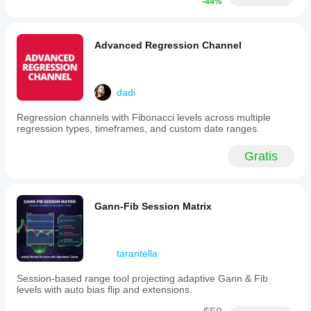
-44%
timeframes.
It
operates
without
Advanced Regression Channel
adding
chart
clutter,
making
dadi
it
suitable
for
Regression channels with Fibonacci levels across multiple
professional
regression types, timeframes, and custom date ranges.
charting
styles,
Gratis
including
ICT-
style
analysis.
To
Gann-Fib Session Matrix
use,
attach
the
indicator
tarantella
to
any
Session-based range tool projecting adaptive Gann & Fib
chart,
levels with auto bias flip and extensions.
set
preferred