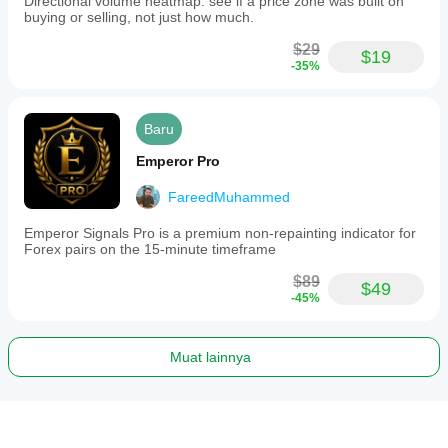
Directional volume heatmap: see if a price zone was built on
buying or selling, not just how much.
$29
$19
-35%
Baru
Emperor Pro
FareedMuhammed
Emperor Signals Pro is a premium non-repainting indicator for
Forex pairs on the 15-minute timeframe
$89
$49
-45%
Muat lainnya