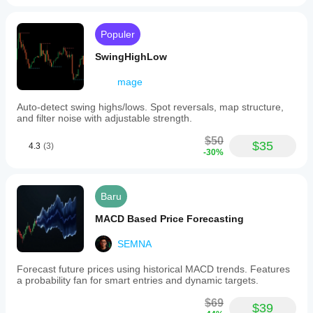
kondisi
calculations,
dengan
pasar.
focusing
strategi Anda.
solely
Populer
on
enhancing
SwingHighLow
workflow
efficiency
mage
and
maintaining
visual
Auto-detect swing highs/lows. Spot reversals, map structure,
consistency.
and filter noise with adjustable strength.
Users
can
$50
$35
4.3
(3)
fully
-30%
customize
color
and
transparency
Baru
settings,
and
MACD Based Price Forecasting
the
indicator
SEMNA
is
compatible
Forecast future prices using historical MACD trends. Features
with
a probability fan for smart entries and dynamic targets.
all
symbols
$69
and
$39