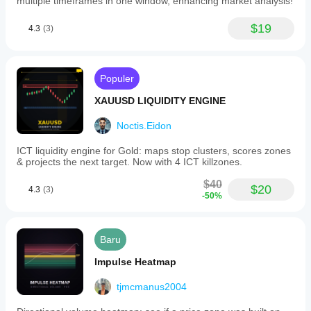
multiple timeframes in one window, enhancing market analysis!
$19
4.3
(3)
Populer
XAUUSD LIQUIDITY ENGINE
Noctis.Eidon
ICT liquidity engine for Gold: maps stop clusters, scores zones
& projects the next target. Now with 4 ICT killzones.
$40
$20
4.3
(3)
-50%
Baru
Impulse Heatmap
tjmcmanus2004