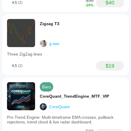
$50
colors,
$40
4.5
(2)
-20%
and
then
access
these
Zigzag T3
colors
via
the
Recent
g.swc
Colors
palette
in
Three ZigZag lines
any
drawing
$19
4.5
(2)
tool.
The
indicator
does
not
Baru
alter
native
CoreQuant_TrendEngine_MTF_VIP
drawing
behavior;
CoreQuant
colors
are
Pro Trend Engine: Multi-timeframe EMA crosses, pullback
stored
rejections, trend cloud & live radar dashboard.
automatically
by