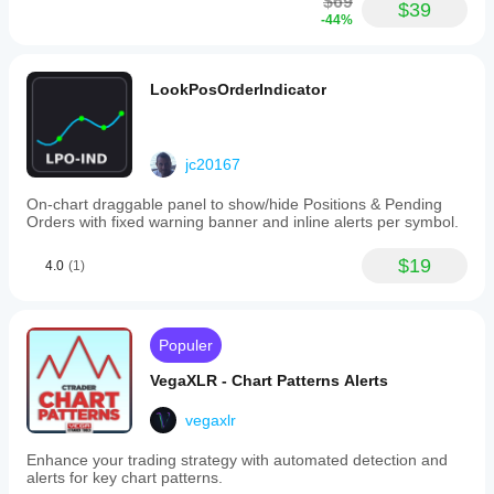
$69
cTrader
$39
-44%
once
applied.
This
tool
LookPosOrderIndicator
supports
various
markets
including
jc20167
Forex,
stocks,
commodities,
On-chart draggable panel to show/hide Positions & Pending
indices,
Orders with fixed warning banner and inline alerts per symbol.
and
crypto.
$19
4.0
(1)
Profil indikator
Populer
VegaXLR - Chart Patterns Alerts
vegaxlr
Enhance your trading strategy with automated detection and
alerts for key chart patterns.