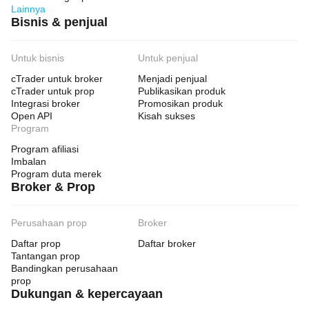
Lainnya
Bisnis & penjual
Untuk bisnis
Untuk penjual
cTrader untuk broker
Menjadi penjual
cTrader untuk prop
Publikasikan produk
Integrasi broker
Promosikan produk
Open API
Kisah sukses
Program
Program afiliasi
Imbalan
Program duta merek
Broker & Prop
Perusahaan prop
Broker
Daftar prop
Daftar broker
Tantangan prop
Bandingkan perusahaan
prop
Dukungan & kepercayaan