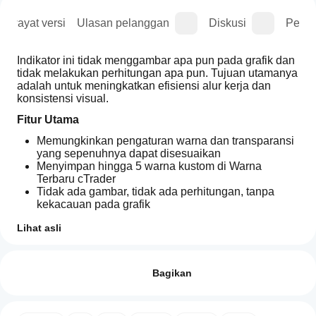
Riwayat versi
Ulasan pelanggan
Diskusi
Perta
Indikator ini tidak menggambar apa pun pada grafik dan 
tidak melakukan perhitungan apa pun. Tujuan utamanya 
adalah untuk meningkatkan efisiensi alur kerja dan 
konsistensi visual.
Fitur Utama
Memungkinkan pengaturan warna dan transparansi 
yang sepenuhnya dapat disesuaikan
Menyimpan hingga 5 warna kustom di Warna 
Terbaru cTrader
Tidak ada gambar, tidak ada perhitungan, tanpa 
kekacauan pada grafik
Sangat ringan dan aman
Lihat asli
Kompatibel dengan semua simbol dan kerangka 
waktu
Bagaimana
Ringkasan AI
Ideal untuk charting gaya ICT dan profesional
cara mulai
Ulasan: 0
Colors
menggunakan
Bagikan
is
Cara Menggunakan
a
indikator?
Pasang indikator ke grafik mana pun
lightweight
Setelah
utility
Sesuaikan 5 parameter warna sesuai palet pilihan 
Aplikasi