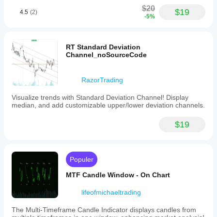
$20
$19
4.5
(2)
-5%
RT Standard Deviation
Channel_noSourceCode
RazorTrading
Visualize trends with Standard Deviation Channel! Display
median, and add customizable upper/lower deviation channels.
$19
Populer
MTF Candle Window - On Chart
lifeofmichaeltrading
The Multi-Timeframe Candle Indicator displays candles from