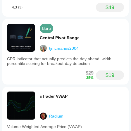
$49
4.3
(3)
Baru
Central Pivot Range
tjmcmanus2004
CPR indicator that actually predicts the day ahead: width
percentile scoring for breakout-day detection
$29
$19
-35%
cTrader VWAP
Radium
Volume Weighted Average Price (VWAP)