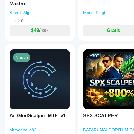
Maxtrix
Smart_Algo
Moss_Klugt
5.0
(1)
$49
/
Gratis
$98
Nuovo
Ai_GlodScalper_MTF_v1
SPX SCALPER
ahmedbello82
DATARUMALGORITHMIC