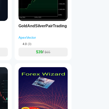
GoldAndSilverPairTrading
ApexVector
4.0
(3)
$39
/
$65