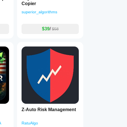
Copier
superior_algorithms
$39
/
$58
Z-Auto Risk Management
A
RatuAlgo