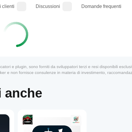
 clienti
Discussioni
Domande frequenti
dicatori e plugin, sono forniti da sviluppatori terzi e resi disponibili escl
oker e non fornisce consulenze in materia di investimento, raccomandaz
i anche
1