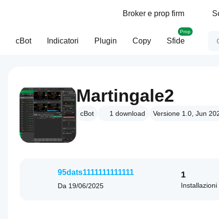
Broker e prop firm
S
Prop
cBot
Indicatori
Plugin
Copy
Sfide
Martingale2
cBot
1
download
Versione 1.0, Jun 20
95dats1111111111111
1
Installazioni
Da
19/06/2025