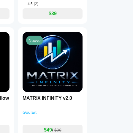
4.5
(2)
$39
Nuovo
llow
MATRIX INFINITY v2.0
Goulart
$49
/
$90