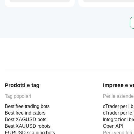
Prodotti e tag
Imprese e v
Tag popolari
Per le aziende
Best free trading bots
cTrader per i b
Best free indicators
cTrader per le 
Best XAGUSD bots
Integrazioni b
Best XAUUSD robots
Open API
EURUSD scalping bots
Per i venditori