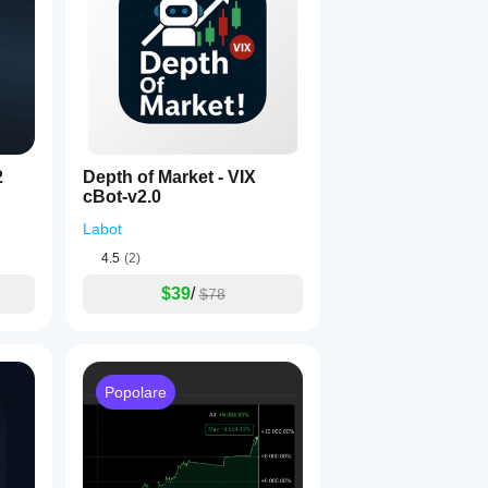
2
Depth of Market - VIX
cBot-v2.0
Labot
4.5
(2)
$39
/
$78
Popolare