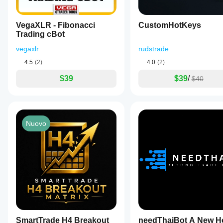
reali.
VegaXLR - Fibonacci
CustomHotKeys
Trading cBot
vegaxlr
rudstrade
4.5
(2)
4.0
(2)
$39
$39
/
$40
Nuovo
SmartTrade H4 Breakout
needThaiBot A New H