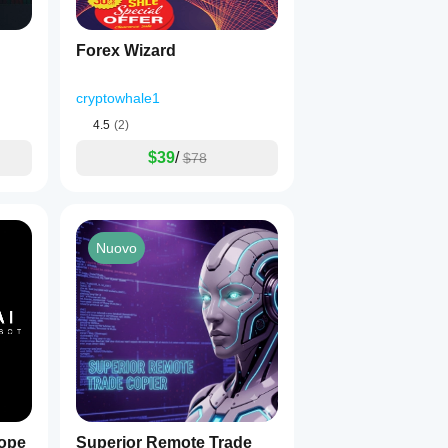
Forex Wizard
cryptowhale1
4.5
(2)
$39
/
$78
Nuovo
ope
Superior Remote Trade