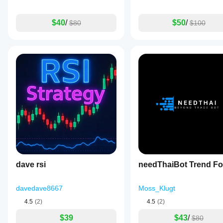
$40
/
$50
/
$80
$100
dave rsi
needThaiBot Trend Fo
davedave8667
Moss_Klugt
4.5
(2)
4.5
(2)
$39
$43
/
$80