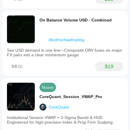
On Balance Volume USD - Combined
lifeofmichaeltrading
See USD demand in one line—Composite OBV fuses six major
FX pairs into a clear momentum gauge.
$19
5.0
(1)
Nuovo
CoreQuant_Session_VWAP_Pro
CoreQuant
Institutional Session VWAP + 3-Sigma Bands & HUD.
Engineered for high-precision Index & Prop Firm Scalping.