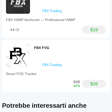
mercato.
alla tua
strategia.
FBX.Trading
FBX VWAP Anchored — Professional VWAP
$19
4.6
(3)
FBX FVG
FBX.Trading
Smart FVG Tracker
$49
$26
-47%
Potrebbe interessarti anche