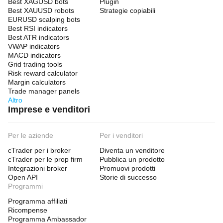
Best XAGUSD bots
Plugin
Best XAUUSD robots
Strategie copiabili
EURUSD scalping bots
Best RSI indicators
Best ATR indicators
VWAP indicators
MACD indicators
Grid trading tools
Risk reward calculator
Margin calculators
Trade manager panels
Altro
Imprese e venditori
Per le aziende
Per i venditori
cTrader per i broker
Diventa un venditore
cTrader per le prop firm
Pubblica un prodotto
Integrazioni broker
Promuovi prodotti
Open API
Storie di successo
Programmi
Programma affiliati
Ricompense
Programma Ambassador