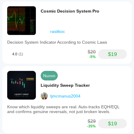
Cosmic Decision System Pro
rasitkoc
Decision System Indicator According to Cosmic Laws
$20
$19
4.0
(1)
-5%
Nuovo
Liquidity Sweep Tracker
tjmcmanus2004
Know which liquidity sweeps are real. Auto-tracks EQH/EQL
and confirms genuine reversals, not just broken levels.
$29
$19
-35%