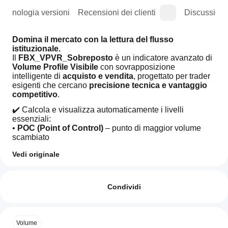
Cronologia versioni
Recensioni dei clienti
Discussioni
Domina il mercato con la lettura del flusso 
istituzionale.
Il 
FBX_VPVR_Sobreposto
 è un indicatore avanzato di 
Volume Profile Visibile
 con sovrapposizione 
intelligente di 
acquisto e vendita
, progettato per trader 
esigenti che cercano 
precisione tecnica e vantaggio 
competitivo
.
✔️ Calcola e visualizza automaticamente i livelli 
essenziali:
• 
POC (Point of Control)
 – punto di maggior volume 
scambiato
• 
VAL e VAH (Area di Valore)
 – zone dove si concentra 
Vedi originale
il 70% delle negoziazioni
Profilo indicatore
• 
Distribuzione dinamica del volume di acquisto e 
Come
Categoria
vendita
 con visualizzazione intuitiva
posso
Recensioni: 1
indicatore
iniziare a
Condividi
🎯 
Volume
Compatibile con tutti i timeframe (M1 a D1)
, con 
utilizzare
aggiornamento in tempo reale mentre navighi nel 
5
100 %
Tipo
grafico. Ideale per 
un
scalping, day trade e analisi 
4
0 %
di
istituzionale
, senza inquinamento visivo.
indicatore?
output
Volume
3
0 %