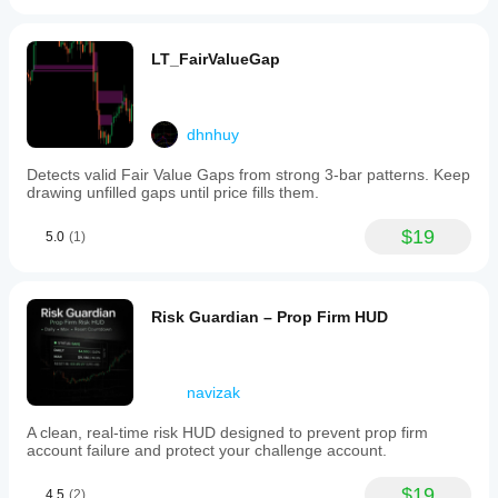
LT_FairValueGap
dhnhuy
Detects valid Fair Value Gaps from strong 3-bar patterns. Keep
drawing unfilled gaps until price fills them.
$19
5.0
(1)
Risk Guardian – Prop Firm HUD
navizak
A clean, real-time risk HUD designed to prevent prop firm
account failure and protect your challenge account.
$19
4.5
(2)