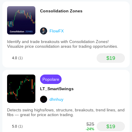
Consolidation Zones
FlowFX
Identify and trade breakouts with Consolidation Zones!
Visualize price consolidation areas for trading opportunities.
$19
4.0
(1)
Popolare
LT_SmartSwings
dhnhuy
Detects swing highs/lows, structure, breakouts, trend lines, and
fibs — great for price action trading.
$25
$19
5.0
(1)
-24%