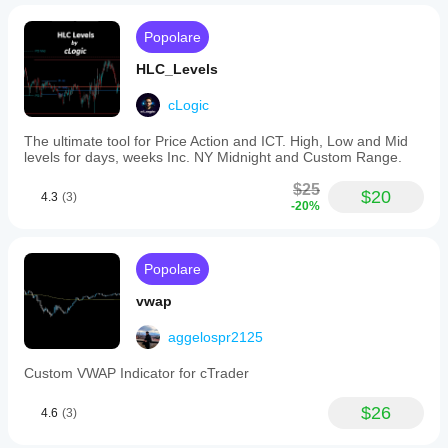
Popolare
HLC_Levels
cLogic
The ultimate tool for Price Action and ICT. High, Low and Mid
levels for days, weeks Inc. NY Midnight and Custom Range.
$25
$20
4.3
(3)
-20%
Popolare
vwap
aggelospr2125
Custom VWAP Indicator for cTrader
$26
4.6
(3)