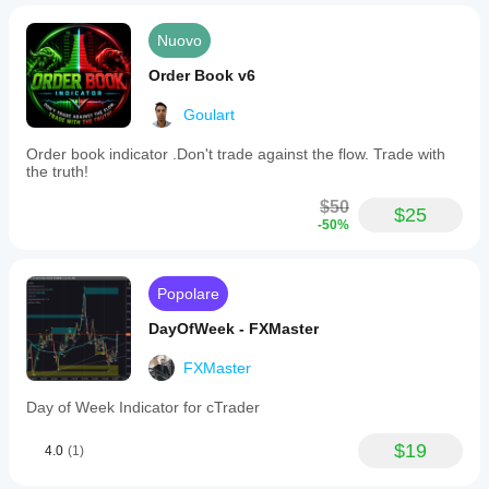
Nuovo
Order Book v6
Goulart
Order book indicator .Don't trade against the flow. Trade with
the truth!
$50
$25
-50%
Popolare
DayOfWeek - FXMaster
FXMaster
Day of Week Indicator for cTrader
$19
4.0
(1)