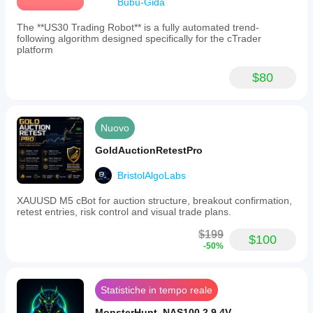
Bubu-Gida
Risultato = (1,0 + 0,8) / 2,4 = 
0,75
 (75%) → Trade 
consentito
The **US30 Trading Robot** is a fully automated trend-
following algorithm designed specifically for the cTrader
Di conseguenza
platform
Perfetto per:
$80
- Coppie Forex principali e minori
- Molti stili di trading
- Varie condizioni di mercato
- Diversi appetiti di rischio
Nuovo
GoldAuctionRetestPro
Raccomandato:
BristolAlgoLabs
- Dimensione del conto: consigliati $1.000+
- Timeframe: da M5 a H4
XAUUSD M5 cBot for auction structure, breakout confirmation,
retest entries, risk control and visual trade plans.
- Coppie: principali coppie forex
- Test demo prima del trading live
$199
$100
-50%
Aggiornamenti regolari e supporto professionale inclusi.
Statistiche in tempo reale
Questo sistema di trading avanzato offre flessibilità sia 
MonsterHunt_NAS100 2.9.4V