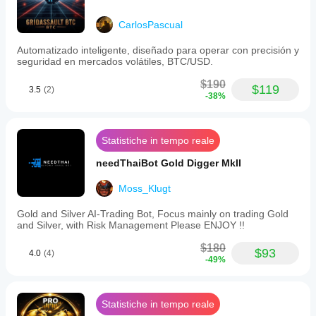
CarlosPascual
Automatizado inteligente, diseñado para operar con precisión y
seguridad en mercados volátiles, BTC/USD.
$190
$119
3.5
(2)
-38%
Statistiche in tempo reale
needThaiBot Gold Digger MkII
Moss_Klugt
Gold and Silver AI-Trading Bot, Focus mainly on trading Gold
and Silver, with Risk Management Please ENJOY !!
$180
$93
4.0
(4)
-49%
Statistiche in tempo reale