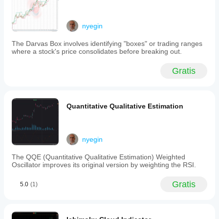
- TimeFrame: H1
- Soglia: 30
- Criteri: CrossUp
nyegin
- Peso: 1,0
- ÈObbligatorio: Sì
The Darvas Box involves identifying "boxes" or trading ranges
- Priorità: 1
where a stock's price consolidates before breaking out.
Risultato: Si attiva quando RSI incrocia sopra 30 su 
H1
Gratis
2.
Crossover della media mobile:
- Indicatore: Short_MA
Quantitative Qualitative Estimation
- TimeFrame: H1
- Criteri: CrossUpIndicatore
- Indicatore di confronto: Long_MA
nyegin
- Peso: 0,8
- ÈObbligatorio: No
The QQE (Quantitative Qualitative Estimation) Weighted
- Priorità: 2
Oscillator improves its original version by weighting the RSI.
Risultato: Si attiva quando la MA veloce incrocia 
sopra la MA lenta
Gratis
5.0
(1)
3. Rimbalzo sulla banda di Bollinger: