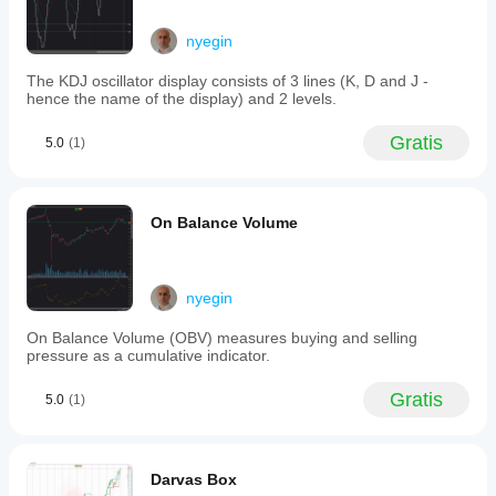
ideas. I
still
- Maggiore: Indicatore > Soglia
nyegin
would
- Minore: Indicatore < Soglia
not trust
- CrossUp: Indicatore incrocia sopra la soglia
it live
The KDJ oscillator display consists of 3 lines (K, D and J -
- CrossDown: Indicatore incrocia sotto la soglia
without
hence the name of the display) and 2 levels.
- MaggioreDiIndicatore: Indicatore1 > Indicatore2
checking
- MinoreDiIndicatore: Indicatore1 < Indicatore2
the chart
Gratis
5.0
(1)
myself. A
- CrossUpIndicatore: Indicatore1 incrocia sopra 
follow up
Indicatore2
check
- CrossDownIndicatore: Indicatore1 incrocia sotto 
on it on
Indicatore2
1 month.
On Balance Volume
- DirezioneTrend: Analizza la pendenza del trend
- GiratoSuRecentemente: Inversione recente verso 
l'alto
- GiratoGiuRecentemente: Inversione recente verso 
nyegin
il basso
On Balance Volume (OBV) measures buying and selling
pressure as a cumulative indicator.
Esempi di configurazioni filtro:
Gratis
5.0
(1)
1. Filtro RSI semplice:
- Indicatore: RSI
Darvas Box