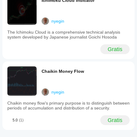
Ichimoku Cloud Indicator
- Indicatore: Close
- TimeFrame: M15
- Criteri: CrossUpIndicatore
- Indicatore di confronto: BB_Lower
nyegin
- Peso: 0,7
- ÈObbligatorio: No
The Ichimoku Cloud is a comprehensive technical analysis
- Priorità: 3
system developed by Japanese journalist Goichi Hosoda
Risultato: Si attiva quando il prezzo incrocia sopra la 
banda inferiore BB
Gratis
Possibili combinazioni di filtri e strategie
Chaikin Money Flow
1. Componenti disponibili per filtro
Indicatori (21 totali):
nyegin
- Close
Chaikin money flow's primary purpose is to distinguish between
- RSI
periods of accumulation and distribution of a security.
- CCI
- MACD
Gratis
5.0
(1)
- MACDHistogram
- MACDSignal
- KDJ_K