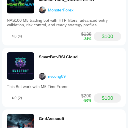
per principianti che per trader esperti, combinando 
un'analisi tecnica potente con robuste funzionalità di 
MonsterForex
gestione del rischio.
NAS100 M5 trading bot with HTF filters, advanced entry
validation, risk control, and ready strategy profiles.
 Nota: le performance passate non garantiscono risultati 
$130
futuri. Iniziare sempre con test demo.
$100
4.0
(4)
-24%
SmartBot-RSI Cloud
nvcong89
This Bot work with M5 TimeFrame.
$200
$100
4.0
(2)
-50%
GridAsssault