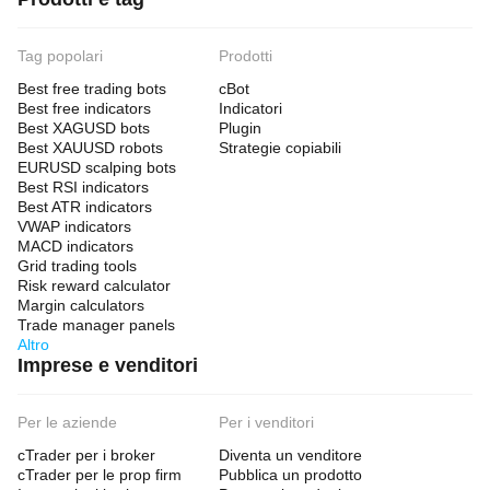
Tag popolari
Prodotti
Best free trading bots
cBot
Best free indicators
Indicatori
Best XAGUSD bots
Plugin
Best XAUUSD robots
Strategie copiabili
EURUSD scalping bots
Best RSI indicators
Best ATR indicators
VWAP indicators
MACD indicators
Grid trading tools
Risk reward calculator
Margin calculators
Trade manager panels
Altro
Imprese e venditori
Per le aziende
Per i venditori
cTrader per i broker
Diventa un venditore
cTrader per le prop firm
Pubblica un prodotto