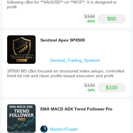
following cBot for **XAUUSD** on **M15**. It is designed to
profit
Spiegazione del sistema di punteggio del filtro
$160
$80
-50%
1. Componenti base:
- Peso: 0,1-1,0 (importanza del filtro)
Sentinel Apex SPX500
- ÈObbligatorio: Filtri che devono essere superati
- Punteggio minimo richiesto: Soglia definita dall'utente 
Sentinel_Trading_Systems
(es. 0,7 o 70%)
SP500 M5 cBot focused on structured index setups, controlled
fixed-lot risk and clean profile-based execution and profit
2. Calcolo del punteggio:
$150
$100
Punteggio totale = (Somma dei pesi dei filtri superati) / 
-34%
(Somma di tutti i pesi dei filtri)
EMA MACD ADX Trend Follower Pro
Esempio di calcolo:
Filtro 1: Peso 1,0 (Successo)
MasterXTrader
Filtro 2: Peso 0,8 (Fallimento)