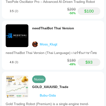
TwoPole Oscillator Pro – Advanced AI-Driven Trading Robot
Criteri 21 × 21 × 11 = 4.851 combinazioni possibili 
per filtro Combinazioni estese per singolo filtro: 
$200
$100
3.5
(2)
4.851 × 10 × 2 × 11 = 1.067.220
 combinazioni 
-50%
possibili Peso (0,1 a 1,0 in passi di 0,1) = 10 opzioni
ÈObbligatorio (Sì/No) = 2 opzioni
Priorità (0-10) = 11 opzioni
needThaiBot Thai Version
Combinazioni estese per singolo filtro:
Moss_Klugt
2.772 × 10 × 2 × 11 = 609.840 
combinazioni possibili
needThaiBot Thai Version (Thai Language) เวอร์ชั่นภาษาไทย
3. Possibilità di strategie multi-filtro
$180
$93
4.6
(3)
-49%
Con 10 slot filtro disponibili:
Combinazioni teoriche totali = 609.840¹⁰
Nuovo
Tuttavia, si applicano limitazioni pratiche:
GOLD_XAUUSD_Trade
Non tutte le combinazioni sono logiche
Alcuni indicatori funzionano meglio insieme
Bubu-Gida
Le condizioni di mercato limitano l'efficacia
Limitazioni della potenza di calcolo
Gold Trading Robot (Premium) is a single-engine trend-