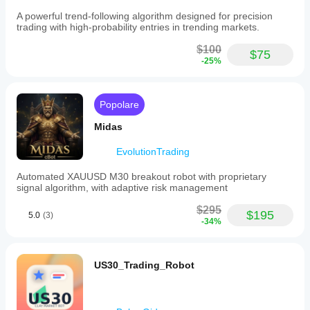
Filtro 3: Peso 0,6 (Successo)
A powerful trend-following algorithm designed for precision
trading with high-probability entries in trending markets.
Punteggio totale = (1,0 + 0 + 0,6) / (1,0 + 0,8 + 0,6) = 
0,67
(67%)
$100
$75
-25%
3. Requisiti per l'ingresso nel trade:
Popolare
- Tutti i filtri obbligatori devono essere superati
Midas
- Il punteggio totale deve superare il punteggio minimo 
richiesto
EvolutionTrading
- Entrambe le condizioni devono essere soddisfatte per 
l'ingresso nel trade
Automated XAUUSD M30 breakout robot with proprietary
signal algorithm, with adaptive risk management
$295
$195
5.0
(3)
Esempio pratico:
-34%
Punteggio richiesto: 0,7 (70%)
Filtro 1: Trend PMAX (1,0, Obbligatorio) ✓
US30_Trading_Robot
Filtro 2: Livello RSI (0,8, Facoltativo) ✓
Filtro 3: Volume (0,6, Facoltativo) ✗