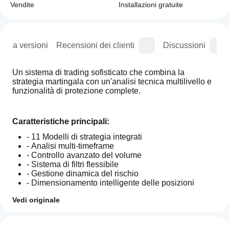
Vendite
Installazioni gratuite
ogia versioni
Recensioni dei clienti
Discussioni
Un sistema di trading sofisticato che combina la 
strategia martingala con un'analisi tecnica multilivello e 
funzionalità di protezione complete.
Caratteristiche principali:
- 11 Modelli di strategia integrati
- Analisi multi-timeframe
- Controllo avanzato del volume
- Sistema di filtri flessibile
- Gestione dinamica del rischio
- Dimensionamento intelligente delle posizioni
Vedi originale
Profilo di trading
Come
Meccanismi di protezione:
faccio
Recensioni: 3
- Validazione dell'ingresso basata sul volume