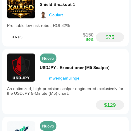
Shield Breakout 1
Goulart
Profitable low-risk robot, ROI 32%
$150
$75
3.6
(3)
-50%
Nuovo
USDJPY - Executioner (M5 Scalper)
mwengamulinge
An optimized, high-precision scalper engineered exclusively for
the USDJPY 5-Minute (M5) chart.
$129
Nuovo