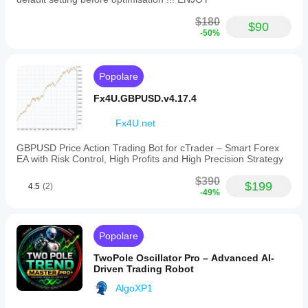
$180
**Ci sono più timeframe su Ctrader ma per calcoli 
$90
-50%
semplici abbiamo usato questi 20 timeframe.
Popolare
Tipi di criteri (11 totali):
Fx4U.GBPUSD.v4.17.4
- Maggiore
- Minore
Fx4U.net
- CrossUp
- CrossDown
GBPUSD Price Action Trading Bot for cTrader – Smart Forex
- MaggioreDiIndicatore
EA with Risk Control, High Profits and High Precision Strategy
- MinoreDiIndicatore
- CrossUpIndicatore
$390
$199
- CrossDownIndicatore
4.5
(2)
-49%
- DirezioneTrend
- GiratoSuRecentemente
- GiratoGiuRecentemente
Popolare
TwoPole Oscillator Pro – Advanced AI-
2. Calcolo combinazione base
Driven Trading Robot
Per un singolo filtro:
AlgoXP1
Combinazioni base = Indicatori × TimeFrames × 