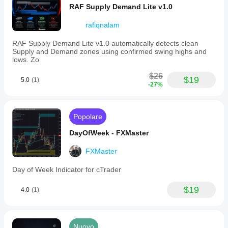
RAF Supply Demand Lite v1.0
rafiqnalam
RAF Supply Demand Lite v1.0 automatically detects clean
Supply and Demand zones using confirmed swing highs and
lows. Zo
$26
$19
5.0
(1)
-27%
Popolare
DayOfWeek - FXMaster
FXMaster
Day of Week Indicator for cTrader
$19
4.0
(1)
Nuovo