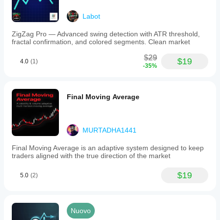
Labot
ZigZag Pro — Advanced swing detection with ATR threshold,
fractal confirmation, and colored segments. Clean market
$29
$19
4.0
(1)
-35%
Final Moving Average
MURTADHA1441
Final Moving Average is an adaptive system designed to keep
traders aligned with the true direction of the market
$19
5.0
(2)
Nuovo