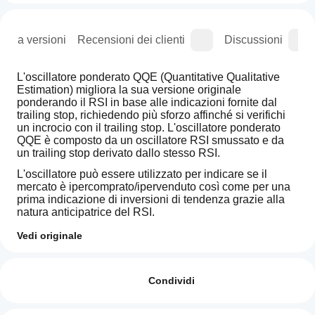
ogia versioni
Recensioni dei clienti
Discussioni
L'oscillatore ponderato QQE (Quantitative Qualitative 
Estimation) migliora la sua versione originale 
ponderando il RSI in base alle indicazioni fornite dal 
trailing stop, richiedendo più sforzo affinché si verifichi 
un incrocio con il trailing stop. L'oscillatore ponderato 
QQE è composto da un oscillatore RSI smussato e da 
un trailing stop derivato dallo stesso RSI.
L'oscillatore può essere utilizzato per indicare se il 
mercato è ipercomprato/ipervenduto così come per una 
prima indicazione di inversioni di tendenza grazie alla 
natura anticipatrice del RSI.
L'uso di valori più alti di 
Factor
 restituirà un trailing stop 
Vedi originale
a lungo termine.
Come
Riepilogo AI
Come con un RSI regolare, la divergenza può essere 
posso
Recensioni: 1
The
indicativa di un'inversione.
iniziare a
Condividi
Quantitative
Qualitative
utilizzare
5
100 %
Una ponderazione ulteriore controllerà quanto "sforzo" è 
Estimation
un