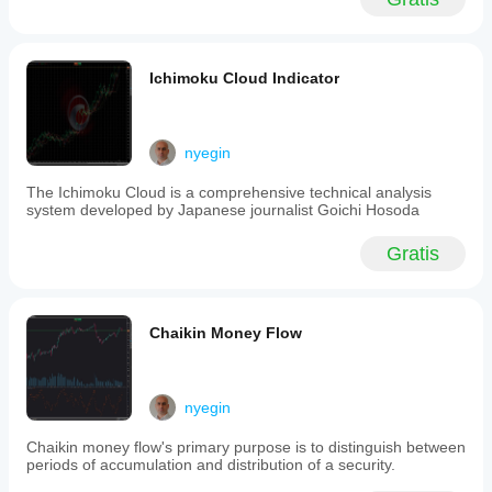
values
produce
longer-
term
trailing
Ichimoku Cloud Indicator
stops,
while
increased
Weight
nyegin
values
demand
The Ichimoku Cloud is a comprehensive technical analysis
stronger
system developed by Japanese journalist Goichi Hosoda
price
movements
to
Gratis
trigger
crosses,
resulting
in
Chaikin Money Flow
smoother
and
more
cyclical
oscillator
nyegin
behavior.
Like
Chaikin money flow's primary purpose is to distinguish between
standard
periods of accumulation and distribution of a security.
RSI,