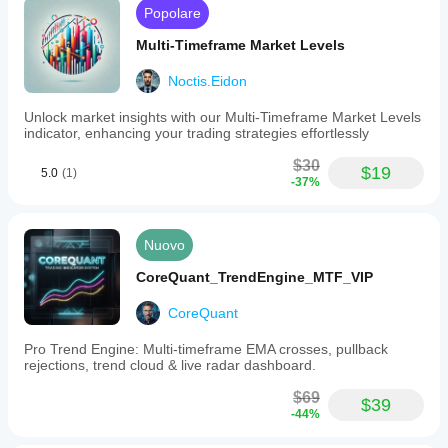
Popolare
Multi-Timeframe Market Levels
Noctis.Eidon
Unlock market insights with our Multi-Timeframe Market Levels
indicator, enhancing your trading strategies effortlessly
$30
$19
5.0
(1)
-37%
Nuovo
CoreQuant_TrendEngine_MTF_VIP
CoreQuant
Pro Trend Engine: Multi-timeframe EMA crosses, pullback
rejections, trend cloud & live radar dashboard.
$69
$39
-44%