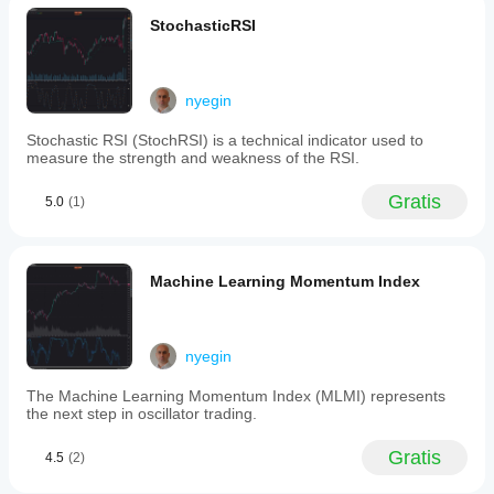
condizioni
This
Cons: No
adattare
design
di
alerts, no
StochasticRSI
l'indicatore
requires
mercato.
MTF mode,
alla tua
greater
no built-in
strategia.
"effort"
strategy
for
templates.
nyegin
the
RSI
Stochastic RSI (StochRSI) is a technical indicator used to
to
measure the strength and weakness of the RSI.
cross
the
trailing
Gratis
5.0
(1)
stop,
potentially
filtering
out
Machine Learning Momentum Index
weaker
signals.
The
indicator
consists
nyegin
of
a
The Machine Learning Momentum Index (MLMI) represents
smoothed
the next step in oscillator trading.
RSI
oscillator
Gratis
4.5
(2)
paired
with