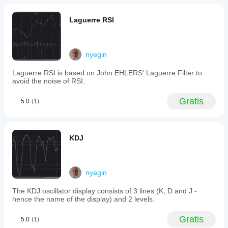
its
trailing
stop,
Laguerre RSI
enabling
it
to
identify
nyegin
overbought
or
Laguerre RSI is based on John EHLERS' Laguerre Filter to
oversold
avoid the noise of RSI.
market
conditions
and
Gratis
5.0
(1)
provide
early
signals
of
KDJ
trend
reversals
due
to
the
nyegin
leading
characteristics
The KDJ oscillator display consists of 3 lines (K, D and J -
of
hence the name of the display) and 2 levels.
the
RSI.
Gratis
5.0
(1)
Users