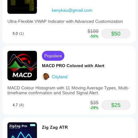
kenykau@gmail.com
Ultra-Flexible VWAP Indicator with Advanced Customization
$100
$50
5.0
(1)
-50%
Popolare
MACD PRO Colored with Alert
Cityland
MACD Colour Histogram with 11 Moving Average Types, Multi-
timeframe confirmation and Sound Signal Alert.
$35
$25
4.7
(4)
-29%
Zig Zag ATR