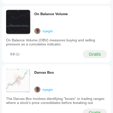
can
adjust
key
parameters
On Balance Volume
including
Length
(RSI
period),
nyegin
Factor
(multiplicative
On Balance Volume (OBV) measures buying and selling
factor
pressure as a cumulative indicator.
for
trailing
stop
Gratis
5.0
(1)
calculation),
Smooth
(degree
of
Darvas Box
RSI
smoothing),
and
Weight
(degree
nyegin
of
RSI
The Darvas Box involves identifying "boxes" or trading ranges
weighting).
where a stock's price consolidates before breaking out.
Higher
Factor
Gratis