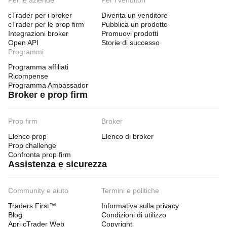
Per le aziende
Per i venditori
cTrader per i broker
Diventa un venditore
cTrader per le prop firm
Pubblica un prodotto
Integrazioni broker
Promuovi prodotti
Open API
Storie di successo
Programmi
Programma affiliati
Ricompense
Programma Ambassador
Broker e prop firm
Prop firm
Broker
Elenco prop
Elenco di broker
Prop challenge
Confronta prop firm
Assistenza e sicurezza
Community e aiuto
Termini e politiche
Traders First™
Informativa sulla privacy
Blog
Condizioni di utilizzo
Apri cTrader Web
Copyright