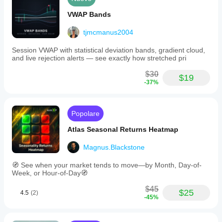
VWAP Bands
tjmcmanus2004
Session VWAP with statistical deviation bands, gradient cloud,
and live rejection alerts — see exactly how stretched pri
$30
$19
-37%
Popolare
Atlas Seasonal Returns Heatmap
Magnus.Blackstone
🧭 See when your market tends to move—by Month, Day-of-
Week, or Hour-of-Day🧭
$45
$25
4.5
(2)
-45%