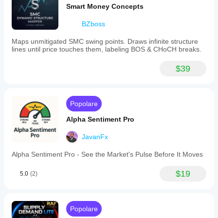
Smart Money Concepts
BZboss
Maps unmitigated SMC swing points. Draws infinite structure
lines until price touches them, labeling BOS & CHoCH breaks.
$39
Popolare
Alpha Sentiment Pro
JavanFx
Alpha Sentiment Pro - See the Market's Pulse Before It Moves
$19
5.0
(2)
Popolare