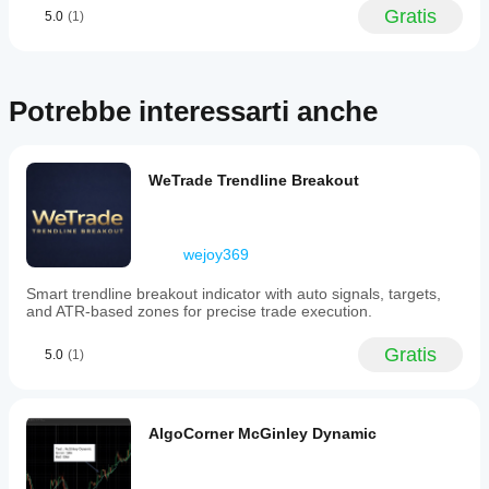
divergence
Gratis
5.0
(1)
between
price
and
the
oscillator
Potrebbe interessarti anche
may
indicate
potential
reversals.
This
WeTrade Trendline Breakout
indicator
is
categorized
under
wejoy369
momentum
indicators
Smart trendline breakout indicator with auto signals, targets,
and
and ATR-based zones for precise trade execution.
is
primarily
based
Gratis
5.0
(1)
on
the
Relative
Strength
AlgoCorner McGinley Dynamic
Index
methodology.