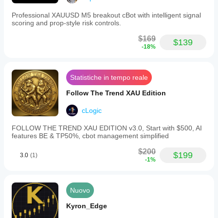
Il cBot
cBot con i
backtest del
evidenzia le
parametri
Professional XAUUSD M5 breakout cBot with intelligent signal
tuo cBot sui
stesse
predefiniti o
scoring and prop-style risk controls.
dati storici di
utilizzare il
performance
file
mercato in
di
su ogni
$169
$139
cTrader
ottimizzazione
-18%
conto?
Windows e
fornito.
Le
Mac.
performance
possono
Statistiche in tempo reale
variare a
Follow The Trend XAU Edition
seconda
delle
cLogic
condizioni
del broker,
FOLLOW THE TREND XAU EDITION v3.0, Start with $500, AI
degli spread
features BE & TP50%, cbot management simplified
e della
qualità di
$200
$199
3.0
(1)
esecuzione.
-1%
Testare il
bot nel tuo
ambiente ti
Nuovo
aiuterà a
capire come
Kyron_Edge
si
comporterà