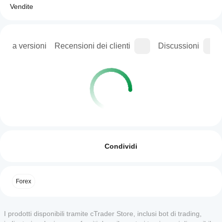
Vendite
ogia versioni
Recensioni dei clienti
Discussioni
Profilo di trading
Come
faccio
Recensioni: 0
ad
Condividi
avviare
un
cBot?
Recensioni dei clienti
Forex
Una volta
Quali app
installato,
5
4
3
2
Tutte
cTrader
puoi
I prodotti disponibili tramite cTrader Store, inclusi bot di trading,
supportano
avviare