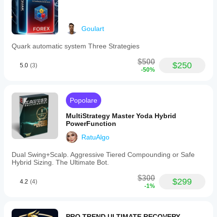
Goulart
Quark automatic system Three Strategies
$500
$250
5.0
(3)
-50%
Popolare
MultiStrategy Master Yoda Hybrid
PowerFunction
RatuAlgo
Dual Swing+Scalp. Aggressive Tiered Compounding or Safe
Hybrid Sizing. The Ultimate Bot.
$300
$299
4.2
(4)
-1%
PRO TREND ULTIMATE RECOVERY