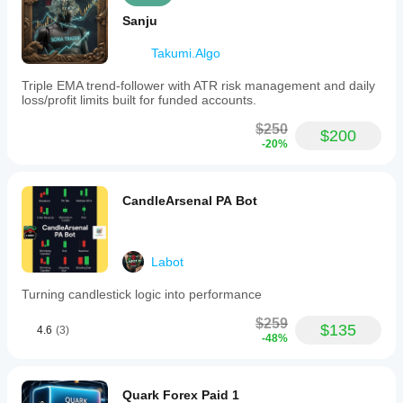
Sanju
Takumi.Algo
Triple EMA trend-follower with ATR risk management and daily
loss/profit limits built for funded accounts.
$250
$200
-20%
CandleArsenal PA Bot
Labot
Turning candlestick logic into performance
$259
$135
4.6
(3)
-48%
Quark Forex Paid 1