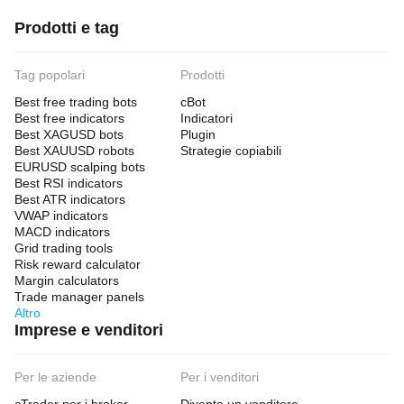
Prodotti e tag
Tag popolari
Prodotti
Best free trading bots
cBot
Best free indicators
Indicatori
Best XAGUSD bots
Plugin
Best XAUUSD robots
Strategie copiabili
EURUSD scalping bots
Best RSI indicators
Best ATR indicators
VWAP indicators
MACD indicators
Grid trading tools
Risk reward calculator
Margin calculators
Trade manager panels
Altro
Imprese e venditori
Per le aziende
Per i venditori