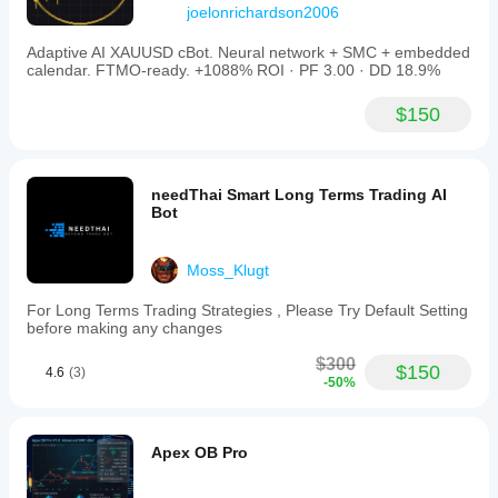
joelonrichardson2006
quando
utilizzato in
Adaptive AI XAUUSD cBot. Neural network + SMC + embedded
contesti
calendar. FTMO-ready. +1088% ROI · PF 3.00 · DD 18.9%
reali.
$150
needThai Smart Long Terms Trading AI
Bot
Moss_Klugt
For Long Terms Trading Strategies , Please Try Default Setting
before making any changes
$300
$150
4.6
(3)
-50%
Apex OB Pro