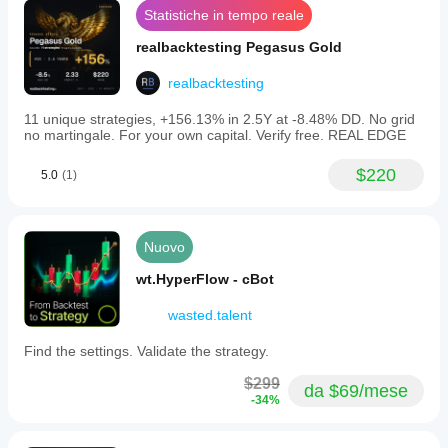
Statistiche in tempo reale
realbacktesting Pegasus Gold
realbacktesting
11 unique strategies, +156.13% in 2.5Y at -8.48% DD. No grid
no martingale. For your own capital. Verify free. REAL EDGE
$220
5.0
(1)
Nuovo
wt.HyperFlow - cBot
wasted.talent
Find the settings. Validate the strategy.
$299
da $69/mese
-34%