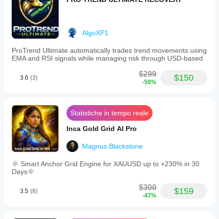
AlgoXP1
ProTrend Ultimate automatically trades trend movements using
EMA and RSI signals while managing risk through USD-based
$299
$150
3.6
(3)
-50%
Statistiche in tempo reale
Inca Gold Grid AI Pro
Magnus.Blackstone
🌞 Smart Anchor Grid Engine for XAUUSD up to +230% in 30
Days🌞
$300
$159
3.5
(8)
-47%