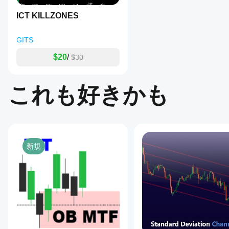
応させ
チャート上に視覚的な構造を表示します。
ること
ICT KILLZONES
アラートのみを希望する場合は無効にしてください。
ができ
ます。
GITS
インジケーターを使った取引方法
$20
/
$30
ステップ1
MSSの検出を待ちます。
これも好きかも
ステップ2
バイアスの整合性を確認します。
ステップ3
50%のフィボナッチレベルをマークします。
新規
ステップ4
価格がゾーンにリトレースするのを待ちます。
ステップ5
MSSの方向にエントリーします。