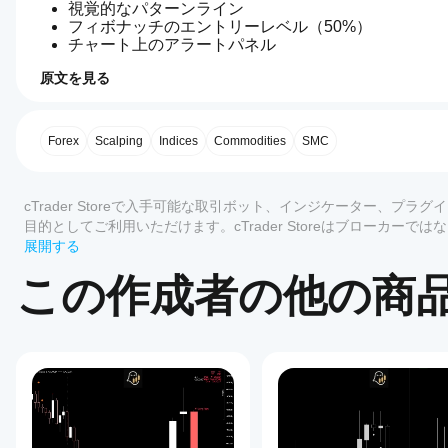
視覚的なパターンライン
フィボナッチのエントリーレベル（50%）
チャート上のアラートパネル
任意のサウンドアラート
原文を見る
バイアス方向の表示
4.5
インジケーターのプロフィール
イン
4時間足バイアスフィルター
ジケ
ータ
Forex
Scalping
Indices
Commodities
SMC
有効にすると、インジケーターは前の4時間足のローソ
ーの
強気の4時間足ローソク足 → 強気のMSSのみ表示
使用
レビュー: 2
弱気の4時間足ローソク足 → 弱気のMSSのみ表示
を開
cTrader Storeで入手可能な取引ボット、インジケーター、
始す
これにより、より高い時間軸のモメンタムに逆らった取
目的としてご利用いただけます。cTrader Storeはブローカ
5
50 %
るに
もありません。
展開する
バイアスは数分ごとに自動的に更新され、チャートに表
4
50 %
はど
この作成者の他の商
うす
フィボナッチエントリーレベル
3
0 %
れば
2
0 %
MSSを検出した後、インジケーターは以下を計算します
よい
1
0 %
です
最後の2つのスイングポイント間の50%のリトレースメ
か？
このレベルは以下を表します：
インジ
Storeの
ケータ
機関投資家の再エントリーゾーン
カスタマーレビュー
インジ
ーをイ
最適なプルバックエリア
ケータ
ンスト
リスク効率の良いエントリープライス