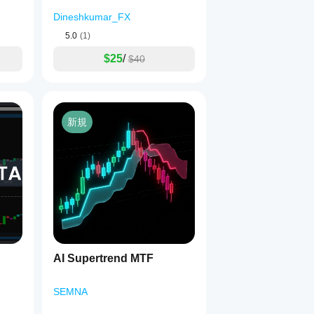
Dineshkumar_FX
5.0
(1)
$25
/
$40
新規
AI Supertrend MTF
SEMNA