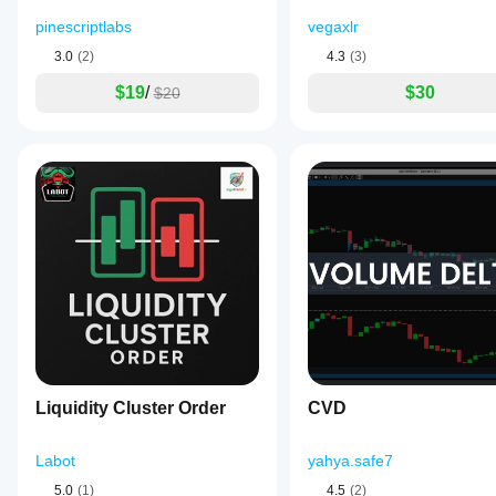
pinescriptlabs
vegaxlr
3.0
(2)
4.3
(3)
$19
/
$30
$20
Liquidity Cluster Order
CVD
Labot
yahya.safe7
5.0
(1)
4.5
(2)