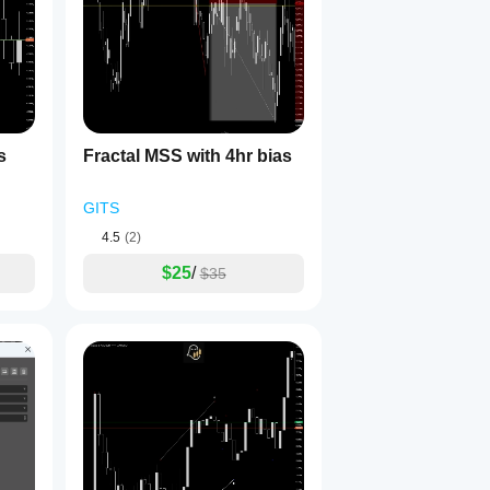
1
します：
s
Fractal MSS with 4hr bias
GITS
4.5
(2)
$25
/
$35