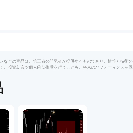
ク足を使ってシグナルをフィルタリングします。
プラグインなどの商品は、第三者の開発者が提供するものであり、情報と技術
引を防ぎます。
ーではなく、投資助言や個人的な推奨を行うことも、将来のパフォーマンスを
示されます。
品
：
ント