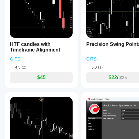
すべて
5
4
3
2
ールし
ーをサ
このレベルは水平線として描画されます。
たら、
ポート
インス
してい
視覚的出力
SwapFeeSlayer
タンス
るのは
パターンが形成されると、インジケーターは以下を表示
を追加
どの
March 9, 2026
する
cTrader
✔ パターンライン
と、テ
the
アプリ
クニカ
setup
HTF candles with
スイングポイントを視覚的に接続
Precision Swing Point
です
improves
ル分析
Timeframe Alignment
when it
か？
✔ フィボナッチ50%レベル
にイン
makes
GITS
ジケー
GITS
カスタム
the
チャート上でエントリーゾーンを強調表示
イン
ターを
インジケ
setup
4.5
(2)
5.0
(1)
使用で
ジケ
ーターは
✔ バイアス表示パネル
easier to
きるよ
ータ
cTrader
question,
$45
$22
/
$35
現在の4時間足の方向性バイアスを表示
うにな
and the
Windows
ーを
りま
first test
と
テス
✔ MSSアラートパネル
should
す。
cTrader
トす
keep DD
Macでの
アクティブなシグナルとエントリーレベルを表示
るに
under 3
み利用可
percent.
はど
✔ サウンドアラート（任意）
能です。
うす
れば
ChartPatternAce
よい
入力パラメーター
です
February 26, 2026
フラクタル期間