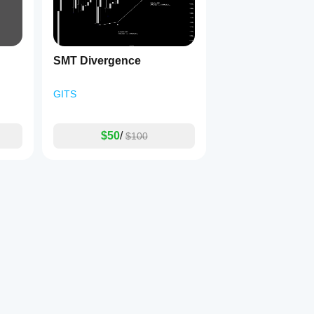
SMT Divergence
GITS
ます。
$50
/
$100