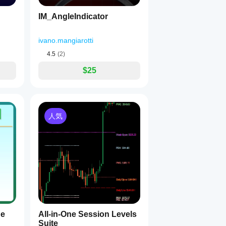
IM_AngleIndicator
ivano.mangiarotti
4.5
(2)
$25
人気
ge
All-in-One Session Levels
Suite