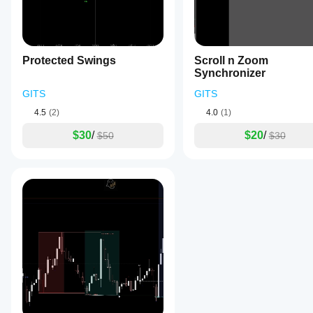
か？
The
さま
スイングの感度を制御します。
first
イン
ざま
reaction
ジケ
値が低い → シグナルが多くなる
な通
should
値が高い → 強いスイングのみ
ータ
貨ペ
not be
Protected Swings
Scroll n Zoom
the only
アや
ーの
Synchronizer
input,
期間
パラ
but
に
イ
4時間足バイアスフィルターを使用
GITS
メー
GITS
clean
ンジ
ター
zones
より高い時間軸に基づいてシグナルをフィルタリングし
4.5
(2)
4.0
(1)
ケー
can still
を調
ター
fail.
推奨： 
オン
$30
/
$20
/
整す
$50
$30
を適
べき
用
し
です
て、
MSSアラートを表示
か？
さま
ざま
はい。
チャート上にシグナルテキストを表示します。
な市
パラメ
場環
ーター
境で
を変更
アラートサウンド
の挙
するこ
動を
とで、
MSSが形成されたときに通知音を再生します。
ご確
インジ
認く
ケータ
ださ
ーを戦
パターンラインを描画
い。
略に適