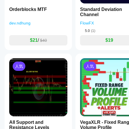
Orderblocks MTF
Standard Deviation
Channel
dev.ndhung
FlowFX
5.0
(1)
$21
/
$19
$40
人気
人気
All Support and
VegaXLR - Fixed Ran
Resistance Levels
Volume Profile