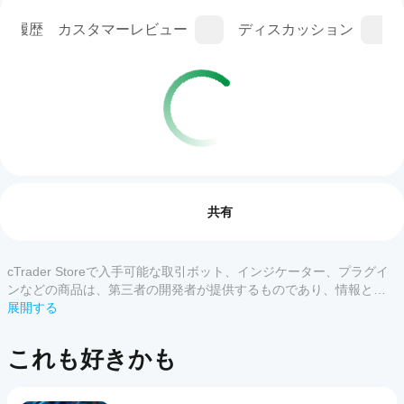
ン履歴
カスタマーレビュー
ディスカッション
取引プロフィール
cBot
を開
レビュー: 0
始す
共有
るに
はど
うす
cTrader Storeで入手可能な取引ボット、インジケーター、プラグイ
カスタマーレビュー
れば
ンなどの商品は、第三者の開発者が提供するものであり、情報と技
よい
術の取得のみを目的としてご利用いただけます。cTrader Storeはブ
展開する
すべて
5
4
3
2
です
ローカーではなく、投資助言や個人的な推奨を行うことも、将来の
か？
パフォーマンスを保証することもありません。
この
これも好きかも
cBot
商品
どの
をイ
には
cTrader
ンス
まだ