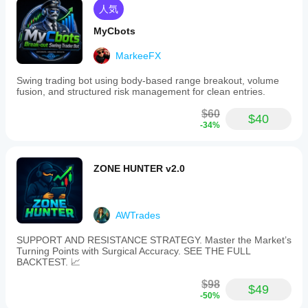
人気
MyCbots
MarkeeFX
Swing trading bot using body-based range breakout, volume
fusion, and structured risk management for clean entries.
$60
$40
-34%
ZONE HUNTER v2.0
AWTrades
SUPPORT AND RESISTANCE STRATEGY. Master the Market’s
Turning Points with Surgical Accuracy. SEE THE FULL
BACKTEST. 📈
$98
$49
-50%