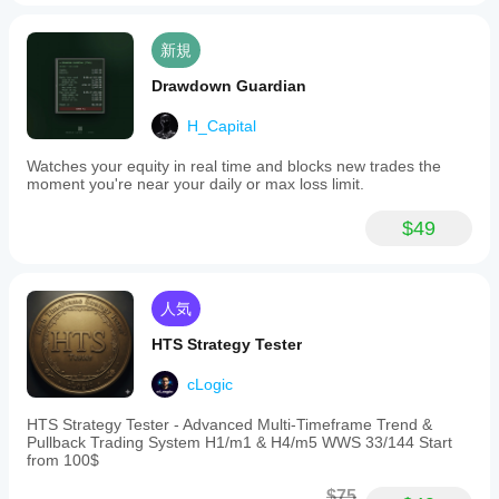
新規
Drawdown Guardian
H_Capital
Watches your equity in real time and blocks new trades the
moment you're near your daily or max loss limit.
$49
人気
HTS Strategy Tester
cLogic
HTS Strategy Tester - Advanced Multi-Timeframe Trend &
Pullback Trading System H1/m1 & H4/m5 WWS 33/144 Start
from 100$
$75