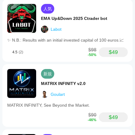
でテ
スト
人気
する
こと
EMA Up&Down 2025 Ctrader bot
で、
実際
Labot
の使
用状
✨ N.B.: Results with an initial invested capital of 100 euros.📈
況で
$98
のパ
$49
4.5
(2)
-50%
フォ
ーマ
ンス
を理
新規
解す
るの
MATRIX INFINITY v2.0
に役
立ち
Goulart
ま
す。
MATRIX INFINITY, See Beyond the Market.
$90
$49
-46%