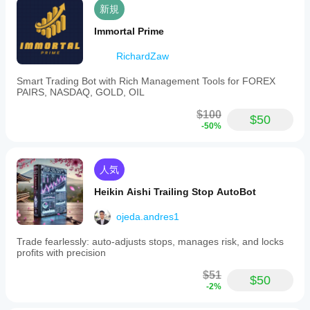
いませ
より
引をした
新規
ん。
良い
ことのな
Immortal Prime
結果
いデモ口
座でcBot
を得
RichardZaw
を実行
るた
し、時間
めに
Smart Trading Bot with Rich Management Tools for FOREX
をかけて
cBot
PAIRS, NASDAQ, GOLD, OIL
そのアク
の設
ティビテ
$100
定を
$50
ィを監視
-50%
最適
します。
化す
さまざま
べき
な市場環
人気
境で一貫
です
性、ドロ
か？
Heikin Aishi Trailing Stop AutoBot
ーダウ
ブロ
ン、およ
cBot
ーカ
ojeda.andres1
び動作に
を実
ーと
ご注目く
行す
市況
Trade fearlessly: auto-adjusts stops, manages risk, and locks
ださい。
に合
る前
profits with precision
cTrader
わせ
にパ
Windows
$51
て
ラメ
$50
と
-2%
cBot
ータ
cTrader
を
最
ーを
Macで