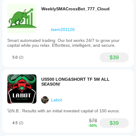
適化
は、過去
調整
する
WeeklySMACrossBot_777_Cloud
の市場デ
すべ
こと
ータを使
きで
で、
用して
す
パフ
cBotをバ
ォー
か？
tsem201126
ックテス
マン
cBot
トできま
スを
cBot
Smart automated trading. Our bot works 24/7 to grow your
はデ
す。
capital while you relax. Effortless, intelligent, and secure.
大幅
はす
フォ
に向
べて
ルト
上さ
$39
5.0
(2)
のパ
の口
せる
ラメ
座で
こと
ータ
同じ
がで
ーで
パフ
きま
US500 LONG&SHORT TF 5M ALL
開始
ォー
す。
SEASON!
する
マン
こと
スを
も、
Labot
発揮
提供
しま
され
🚀N.B.: Results with an initial invested capital of 100 euros.
た
す
最
適化
か？
$78
$39
4.5
(2)
ファ
パフ
-50%
イル
ォー
を使