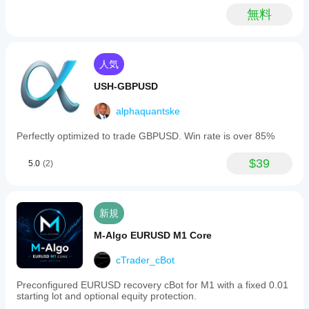
無料
人気
USH-GBPUSD
alphaquantske
Perfectly optimized to trade GBPUSD. Win rate is over 85%
$39
5.0
(2)
新規
M-Algo EURUSD M1 Core
cTrader_cBot
Preconfigured EURUSD recovery cBot for M1 with a fixed 0.01
starting lot and optional equity protection.