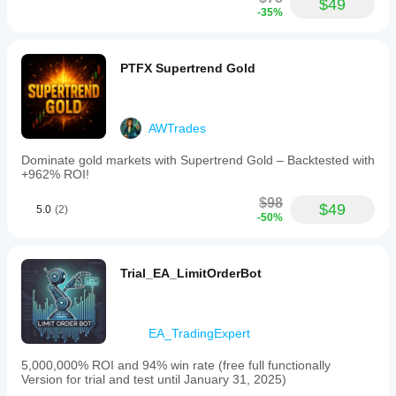
$49
-35%
PTFX Supertrend Gold
AWTrades
Dominate gold markets with Supertrend Gold – Backtested with
+962% ROI!
$98
$49
5.0
(2)
-50%
Trial_EA_LimitOrderBot
EA_TradingExpert
5,000,000% ROI and 94% win rate (free full functionally
Version for trial and test until January 31, 2025)