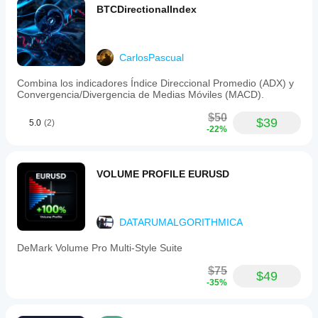
アプリ
トー
レビ
BTCDirectionalIndex
ルし
がcBot
ュー
た
をサポ
があ
ら、
ートし
りま
その
CarlosPascual
ていま
せ
クラ
ん。
すか？
ウド
Combina los indicadores Índice Direccional Promedio (ADX) y
お使
cBotのク
また
Convergencia/Divergencia de Medias Móviles (MACD).
いに
cBot
ラウド実
はロ
なっ
のパ
行はすべ
$50
ーカ
$39
たこ
5.0
(2)
フォ
ての
-22%
ルの
とが
cTrader
ーマ
イン
ある
アプリで
ンス
スタ
方
サポート
ンス
をテ
VOLUME PROFILE EURUSD
は、
されてい
を開
スト
ぜひ
ますが、
始し
する
レビ
ローカル
ま
には
ュー
実行は
す。
DATARUMALGORITHMICA
をお
どう
cTrader
願い
すれ
Windows
DeMark Volume Pro Multi-Style Suite
しま
ばよ
と
す。
cTrader
いで
$75
$49
Macでし
す
-35%
かサポー
か？
トされて
以前に取