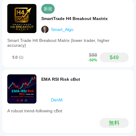
マン
用す
スは
新規
るこ
ブロ
とも
ーカ
SmartTrade H4 Breakout Maxtrix
でき
ーの
ま
条
Smart_Algo
す。
件、
スプ
Smart Trade H4 Breakout Matrix (lower trader, higher
レッ
accuracy)
ド、
$98
執行
$49
5.0
(1)
-50%
品質
によ
って
異な
EMA RSI Risk cBot
る場
合が
あり
ま
DenM
す。
ボッ
A robust trend-following cBot
トを
ご自
無料
身の
環境