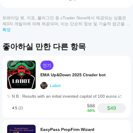
게
시작
하나
트레이딩 봇, 지표, 플러그인 등 cTrader Store에서 제공되는 상품은
고객 리뷰
요?
제3자 개발자에 의해 제공되며, 이는 단순히 정보 및 기술적 접근을 목
설치
적으로 제공된 것입니다. cTrader Store는 중개인이 아니며, 투자 조
확장
모두
5
4
3
2
1
어떤
후,
언, 개인별 추천 또는 향후 성과에 대한 어떠한 보장도 제공하지 않습
cTrader
cBot
니다.
이
좋아하실 만한 다른 항목
앱이
의
상
클라
cBot을
품
우드
지원하
에
또는
나요?
대
인기
로컬
모든
한
인스
cBot
cTrader
EMA Up&Down 2025 Ctrader bot
리
턴스
성능
앱은
뷰
를
을
cBot의
Labot
가
시작
클라우드
어떻
아
하세
✨ N.B.: Results with an initial invested capital of 100 euros.📈
실행을
게
직
요.
지원하
없
테스
$98
며, 로컬
$49
습
4.5
(2)
트할
-50%
실행은
니
수
cTrader
다.
있나
Windows
이
요?
와 Mac에
미
EasyPass PropFirm Wizard