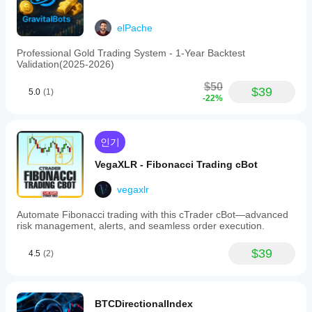
를
이터를
최적
바탕으로
조정
화
하
cBot을
elPache
해야
면
백테스트
할까
성능
Professional Gold Trading System - 1-Year Backtest
하세요.
요?
이
Validation(2025-2026)
크게
기본
cBot
향상
매개
$50
$39
5.0
(1)
될
은
변수
-22%
수
모든
를
있습
사용
계정
니
하여
에서
인기
다.
cBot
동일
을
VegaXLR - Fibonacci Trading cBot
한
시작
성능
하거
vegaxlr
을
나
보이
제공
Automate Fibonacci trading with this cTrader cBot—advanced
나
된
risk management, alerts, and seamless order execution.
요?
최적
화
중
$39
4.5
(2)
파일
개
을
인
사용
조
할
건,
BTCDirectionalIndex