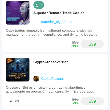
신규
Superior Remote Trade Copier
superior_algorithms
Copy trades remotely from different computers with risk
management, prop firm compliance, and dynamic lot sizing.
$58
$39
-33%
CryptoCrossoverBot
CarlosPascual
Crossover Bot es un sistema de trading algorítmico
actualmente en operación real, currently in live operation.
$40
$39
4.5
(2)
-3%