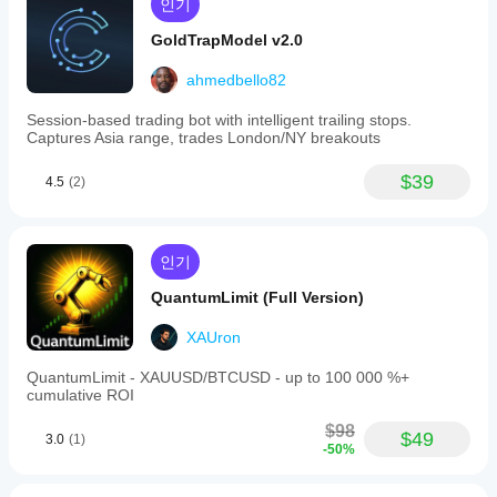
인기
을
보
GoldTrapModel v2.0
이
는
ahmedbello82
지
파
Session-based trading bot with intelligent trailing stops.
악
Captures Asia range, trades London/NY breakouts
하
는
$39
4.5
(2)
데
도
움
이
인기
됩
니
QuantumLimit (Full Version)
다.
XAUron
QuantumLimit - XAUUSD/BTCUSD - up to 100 000 %+
cumulative ROI
$98
$49
3.0
(1)
-50%