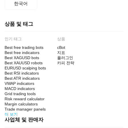
한국어
상품 및 태그
인기 태그
상품
Best free trading bots
cBot
Best free indicators
지표
Best XAGUSD bots
플러그인
Best XAUUSD robots
카피 전략
EURUSD scalping bots
Best RSI indicators
Best ATR indicators
VWAP indicators
MACD indicators
Grid trading tools
Risk reward calculator
Margin calculators
Trade manager panels
더 보기
사업체 및 판매자