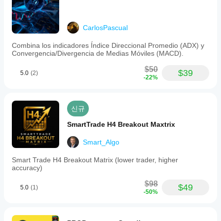
수
스
있습
프
니
레
다.
CarlosPascual
드
및
Combina los indicadores Índice Direccional Promedio (ADX) y
실
Convergencia/Divergencia de Medias Móviles (MACD).
행
품
$50
$39
질
5.0
(2)
-22%
에
따
라
성
신규
능
SmartTrade H4 Breakout Maxtrix
이
달
Smart_Algo
라
질
Smart Trade H4 Breakout Matrix (lower trader, higher
수
accuracy)
있
습
$98
$49
5.0
(1)
니
-50%
다.
현
재