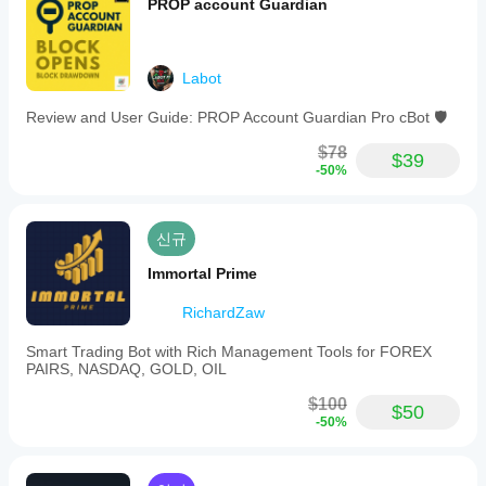
PROP account Guardian
사
용
중
인
Labot
환
경
Review and User Guide: PROP Account Guardian Pro cBot 🛡️
에
서
$78
$39
봇
-50%
을
테
스
신규
트
해
Immortal Prime
보
면
RichardZaw
실
제
Smart Trading Bot with Rich Management Tools for FOREX
사
PAIRS, NASDAQ, GOLD, OIL
용
시
$100
$50
어
-50%
떤
성
능