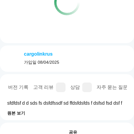
cargolinkrus
가입일
08/04/2025
명
버전 기록
고객 리뷰
상담
자주 묻는 질문(FA
sfdfdsf d d sds fs dsfdfssdf sd ffdsfdsfds f dsfsd fsd dsf f
원본 보기
트레이딩 프로필
cBot
을
리뷰: 0
어떻
공유