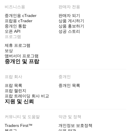
비즈니스용
판매자 전용
중개인용 cTrader
판매자 되기
프랍용 cTrader
상품 게시하기
중개인 통합
상품 홍보하기
오픈 API
성공 스토리
프로그램
제휴 프로그램
보상
앰버서더 프로그램
중개인 및 프랍
프랍 회사
중개인
프랍 목록
중개인 목록
프랍 챌린지
프랍 트레이딩 회사 비교
지원 및 신뢰
커뮤니티 및 도움말
약관 및 정책
Traders First™
개인정보 보호정책
블로그
이용 약관