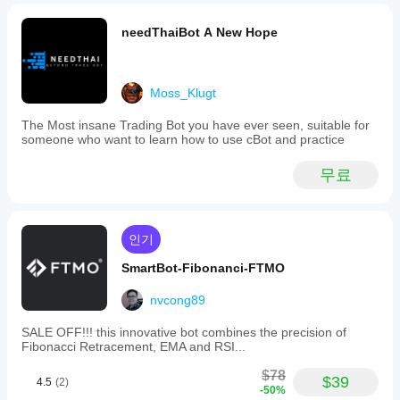
needThaiBot A New Hope
Moss_Klugt
The Most insane Trading Bot you have ever seen, suitable for
someone who want to learn how to use cBot and practice
무료
인기
SmartBot-Fibonanci-FTMO
nvcong89
SALE OFF!!! this innovative bot combines the precision of
Fibonacci Retracement, EMA and RSI...
$78
$39
4.5
(2)
-50%