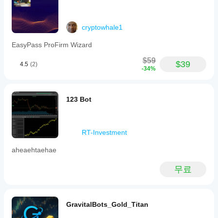
서만 가
이전 거
사
더
능합니
래가 없
용
나은
다.
는 새 데
해
결과
모 계정
cryptowhale1
보
에서
를
셨
EasyPass ProFirm Wizard
cBot을
얻기
나
실행하고
요?
위해
$59
시간별로
$39
다
4.5
(2)
cBot
-34%
활동을
른
설정
모니터링
사
을
하세요.
람
최적
일관성,
들
123 Bot
화해
낙폭, 다
에
야
양한 시
게
장 조건
하나
가
에서의
RT-Investment
요?
장
동작을
먼
중개
aheaehtaehae
중점적으
cBot
저
인
로 관찰
소
을
및
하세요.
무료
개
실행
시장
cTrader
해
조건
하기
Windows
주
에
전에
와 Mac에
세
맞춰
매개
서 과거
요!
GravitalBots_Gold_Titan
cBot
변수
시장 데
을