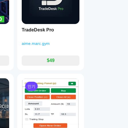
TradeDesk Pro
aime.marc.gym
$49
인기