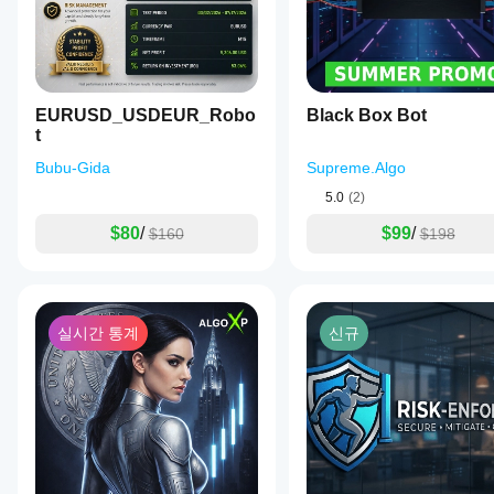
능
이
달
라
질
수
EURUSD_USDEUR_Robo
Black Box Bot
있
t
습
Bubu-Gida
Supreme.Algo
니
다.
5.0
(2)
현
재
$80
/
$99
/
$160
$198
사
용
중
인
환
실시간 통계
신규
경
에
서
봇
을
테
스
트