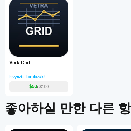
모든
주요 구성 요소 및 논리를 설명하는 문서
인스
cBot
cTrader
개별 요구에 따라 전략을 수정하거나 확장할 수 있는 
고객 리뷰
턴스
성능
앱은
를
이 버전은 추가 개발이나 맞춤형 접근법 테스트의 기반으로
을
cBot의
시작
모두
5
4
3
2
클라우드
어떻
하세
다층 위험 보호
실행을
게
요.
지원하
다음과 함께 자신 있게 거래하세요 
테스
12개 이상의 독립적인
PairTraderElite
며, 로컬
트할
주문별
실행은
수
April 16, 2026
cTrader
있나
각 거래에 대한 TP 및 SL
Windows
This
요?
와 Mac에
바스켓 수준
belongs
VertaGrid
서만 가
이전 거
in the
더
목표 수익 시 모든 거래 종료
능합니
래가 없
review
나은
최대 손실 시 모든 거래 종료
stack for
다.
는 새 데
krzysztofkorolczuk2
gold
결과
실현되지 않은 손실 보호
모 계정
trading.
에서
를
$50
/
$100
계좌 수준
A sample
cBot을
얻기
of 28
실행하고
위해
일일 손실 한도
setups
시간별로
최대 손실 보호
좋아하실 만한 다른 
on
cBot
활동을
London
로트 크기 제한
설정
모니터링
open
여유 증거금 보호
을
should
하세요.
최적
show
운영 제어
일관성,
whether
화해
낙폭, 다