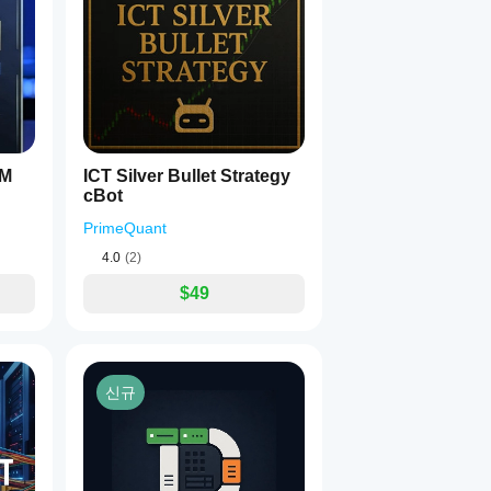
5M
ICT Silver Bullet Strategy
cBot
PrimeQuant
4.0
(2)
$49
신규