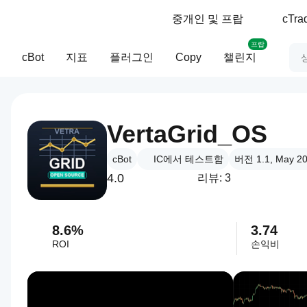
중개인 및 프랍
cTr
프랍
cBot
지표
플러그인
Copy
챌린지
VertaGrid_OS
cBot
IC에서 테스트함
버전 1.1, May 2
4.0
리뷰: 3
8.6%
3.74
ROI
손익비