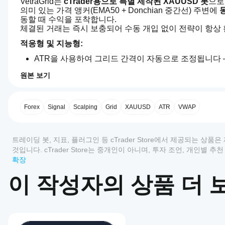
VetraGrid는 
cTrader용으로 특별 제작된 XAUUSD 봇
으로
의미 있는 가격 앵커(EMA50 + Donchian 중간선) 주변에 
동할 때 수익을 포착합니다.
체결된 거래는 즉시 보충되어 수동 개입 없이 전략이 항상
적응형 및 지능형:
ATR을 사용하여 그리드 간격이 자동으로 조정됩니다 
주문 크기는 시장 상황에 따라 조정됩니다.
원본 보기
시장 변동에 반응하면서도 수동 조작 없이 작동하도록
4.0
트레이딩 프로필
cBot
빠르고 깔끔한 설정
을
대부분의 봇은 30개 이상의 복잡한 설정으로 부담을 줍니다. Ve
어떻
Forex
Signal
Scalping
Grid
XAUUSD
ATR
VWAP
습니다:
게
시작
거래 세션:
 런던, 뉴욕, 중첩, 또는 24/7
리뷰: 3
하나
트레이딩 봇, 지표, 플러그인 등 cTrader Store에서 제공되는 
그리드 설정:
 간격, 레벨, 방향
요?
주문 보호:
 거래별 TP 및 SL
것입니다. cTrader Store는 중개인이 아니며, 투자 조언, 개인별
5
33 %
위험 및 수익:
 바스켓 수준 목표 및 손실 제한
확장
설치
어떤
4
33 %
후,
나머지는 모두 XAUUSD M15에 대해 사전 조정되어 있습
cTrader
이 작성자의 상품 더 
cBot
3
33 %
앱이
의
오픈 소스 접근
2
0 %
클라
cBot을
우드
오픈소스 버전에는 다음이 포함됩니다:
1
지원하
0 %
또는
나요?
전략 소스 코드에 대한 전체 접근 권한 (구매 후 제공)
로컬