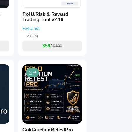
h
Fx4U.Risk & Reward
Trading Tool.v2.16
Fx4U.net
4.0
(4)
$59
/
$100
신규
GoldAuctionRetestPro