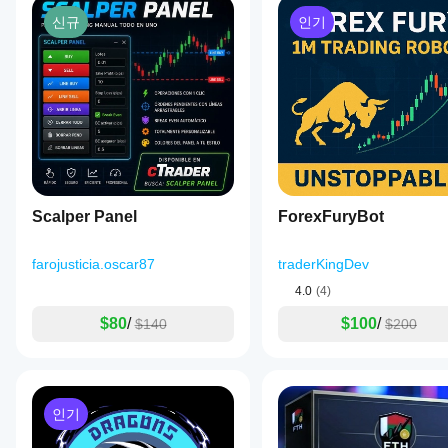
세션 필터
it really
야
양한 시
improves
최대 15 거래/일
신규
인기
장 조건
하나
the
자정 정리
에서의
요?
routine.
동작을
각 계층은 독립적으로 작동하며 — 어떤 위반도 즉시 작
중개
중점적으
cBot
인
로 관찰
RiskManagerPro
을
및
하세요.
주요 특징
실행
시장
cTrader
April 11, 2026
조건
하기
Windows
앵커 기반 그리드 (EMA + Donchian 중간선)
에
전에
this
와 Mac에
ATR 기반 동적 간격 조정
맞춰
belongs
매개
서 과거
자동 그리드 보충
cBot
in the
변수
시장 데
다층 위험 관리
review
을
Scalper Panel
ForexFuryBot
를
이터를
간단한 13개 매개변수 설정
stack,
최적
바탕으로
조정
M1, M5, M15용 설계 - 플러그 앤 플레이
not in
화
하
cBot을
charge
해야
farojusticia.oscar87
traderKingDev
면
of the
백테스트
할까
성능
4.0
(4)
whole
하세요.
⚠️ 
요?
위험 고지
이
trade.
크게
$80
/
$100
/
$140
$200
Checking
기본
거래에는 위험이 따릅니다. 과거 실적 및 백테스트는 
미래
cBot
향상
55
매개
버리지)과 설정에 따라 달라집니다. 항상 
실거래 전 중개인
setups
될
은
변수
on Asian
수
모든
를
session
있습
사용
계정
gives a
니
인기
하여
에서
fairer
다.
cBot
picture.
동일