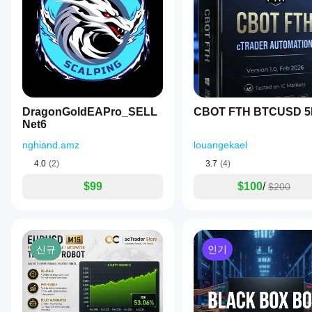
을
한
시작
성능
하거
HFTWarrior23
을
나
보이
제공
April 10, 2026
나
된
Useful
요?
최적
tool, but
화
중
not for
파일
개
lazy
DragonGoldEAPro_SELL
CBOT FTH BTCUSD 
을
인
entries. It
Net6
사용
supports
조
할
handling
건,
nghiand.amz
louangekael
XAUUSD
수
스
volatility
4.0
(2)
3.7
(4)
있습
프
and
니
레
looks
$99
$100
/
$200
다.
드
better
및
once the
실
trader
stays
행
selective.
품
신규
인기
질
에
따
라
성