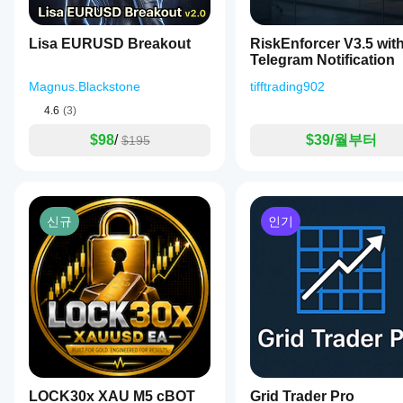
해
보
Lisa EURUSD Breakout
면
RiskEnforcer V3.5 wit
실
Telegram Notification
제
Magnus.Blackstone
tifftrading902
사
용
4.6
(3)
시
$98
/
$39/월부터
어
$195
떤
성
능
을
보
신규
인기
이
는
지
파
악
하
는
데
도
움
LOCK30x XAU M5 cBOT
Grid Trader Pro
이