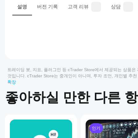
설명
버전 기록
고객 리뷰
상담
0.0
트레이딩 프로필
cBot
을
트레이딩 봇, 지표, 플러그인 등 cTrader Store에서 제공되는 
어떻
것입니다. cTrader Store는 중개인이 아니며, 투자 조언, 개인별
게
확장
시작
리뷰: 0
하나
좋아하실 만한 다른 
요?
설치
어떤
고객 리뷰
후,
cTrader
cBot
앱이
의
모두
5
4
3
2
클라
cBot을
인기
우드
지원하
이
또는