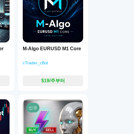
er
M-Algo EURUSD M1 Core
cTrader_cBot
$19/주부터
신규