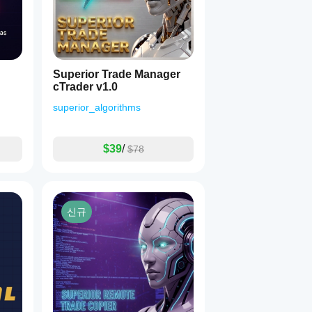
Superior Trade Manager
cTrader v1.0
superior_algorithms
$39
/
$78
신규