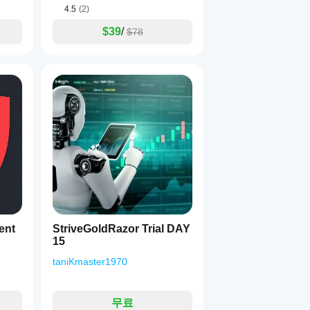
4.5
(2)
$39
/
$78
ent
StriveGoldRazor Trial DAY
15
taniKmaster1970
무료