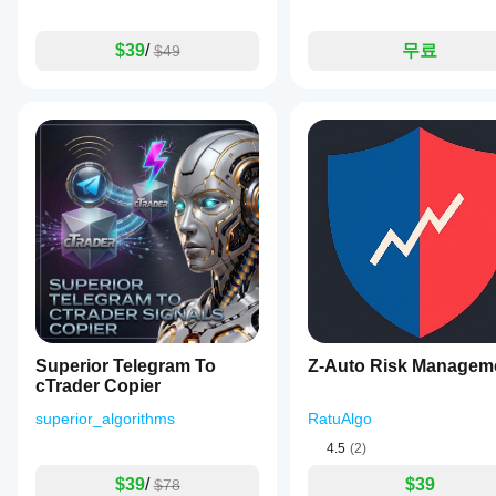
트
해
$39
/
무료
$49
보
면
실
제
사
용
시
어
떤
성
능
을
보
이
는
지
Superior Telegram To
Z-Auto Risk Managem
파
cTrader Copier
악
하
superior_algorithms
RatuAlgo
는
4.5
(2)
데
도
$39
/
$39
$78
움