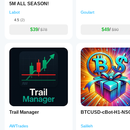
성
5M ALL SEASON!
능
Labot
Goulart
이
달
4.5
(2)
라
질
$39
/
$49
/
$78
$90
수
있
습
니
다.
현
재
사
용
중
인
환
경
에
서
Trail Manager
BTCUSD-cBot-H1-NS
봇
을
테
AWTrades
Salileh
스