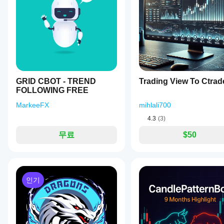
나요?
상
로컬
모든
품
인스
cBot
cTrader
에
턴스
성능
앱은
대
를
을
cBot의
한
시작
클라우드
어떻
리
하세
실행을
뷰
게
요.
지원하
가
테스
며, 로컬
아
트할
GRID CBOT - TREND
Trading View To Ctrad
실행은
직
수
FOLLOWING FREE
cTrader
없
있나
Windows
습
MarkeeFX
mihlali700
요?
와 Mac에
니
4.3
(3)
서만 가
이전 거
다.
더
능합니
래가 없
이
무료
$50
나은
다.
는 새 데
미
결과
모 계정
사
에서
를
용
cBot을
해
얻기
실행하고
보
위해
인기
시간별로
셨
cBot
활동을
나
설정
모니터링
요?
을
하세요.
다
최적
일관성,
른