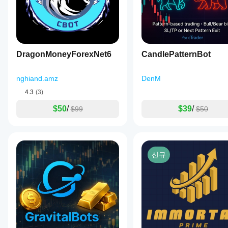
화해
낙폭, 다
사
야
양한 시
람
장 조건
하나
들
에서의
에
요?
동작을
게
중개
중점적으
가
cBot
DragonMoneyForexNet6
인
CandlePatternBot
로 관찰
장
을
및
하세요.
먼
실행
시장
cTrader
저
nghiand.amz
DenM
조건
하기
Windows
소
에
전에
4.3
(3)
와 Mac에
개
맞춰
매개
서 과거
해
$50
/
$39
/
cBot
$99
$50
변수
시장 데
주
을
를
이터를
세
최적
바탕으로
조정
요!
화
하
cBot을
해야
면
백테스트
할까
성능
신규
하세요.
요?
이
크게
기본
cBot
향상
매개
될
은
변수
수
모든
를
있습
사용
계정
니
하여
에서