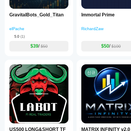
다.
cBot
동일
을
한
시작
성능
GravitalBots_Gold_Titan
Immortal Prime
하거
을
나
보이
제공
elPache
RichardZaw
나
된
5.0
(1)
요?
최적
화
중
$39
/
$50
/
$50
$100
파일
개
을
인
사용
조
할
건,
수
스
신규
있습
프
니
레
다.
드
및
실
행
품
질
에
따
라
US500 LONG&SHORT TF
MATRIX INFINITY v2.0