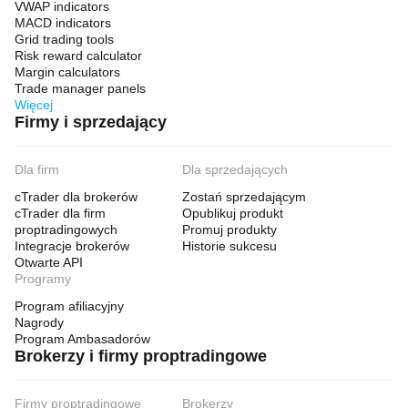
VWAP indicators
MACD indicators
Grid trading tools
Risk reward calculator
Margin calculators
Trade manager panels
Więcej
Firmy i sprzedający
Dla firm
Dla sprzedających
cTrader dla brokerów
Zostań sprzedającym
cTrader dla firm
Opublikuj produkt
proptradingowych
Promuj produkty
Integracje brokerów
Historie sukcesu
Otwarte API
Programy
Program afiliacyjny
Nagrody
Program Ambasadorów
Brokerzy i firmy proptradingowe
Firmy proptradingowe
Brokerzy