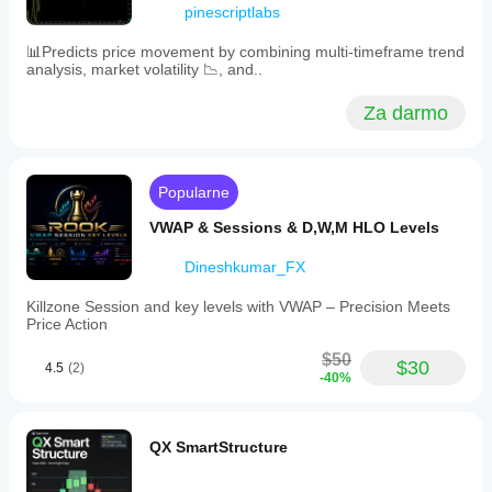
pinescriptlabs
📊Predicts price movement by combining multi-timeframe trend
analysis, market volatility 📉, and..
Za darmo
Popularne
VWAP & Sessions & D,W,M HLO Levels
Dineshkumar_FX
Killzone Session and key levels with VWAP – Precision Meets
Price Action
$50
$30
4.5
(2)
-40%
QX SmartStructure