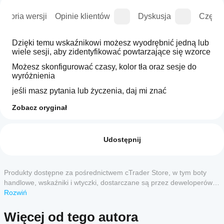
istoria wersji
Opinie klientów
Dyskusja
Częste
Dzięki temu wskaźnikowi możesz wyodrębnić jedną lub 
wiele sesji, aby zidentyfikować powtarzające się wzorce
Możesz skonfigurować czasy, kolor tła oraz sesje do 
wyróżnienia
jeśli masz pytania lub życzenia, daj mi znać
Zobacz oryginał
Profil wskaźnika
Jak mogę
zacząć
Opinie: 0
używać
Udostępnij
wskaźnika?
Po instalacji
Które
dodaj
Produkty dostępne za pośrednictwem cTrader Store, w tym boty
Opinie klientów
aplikacje
wystąpienie
,
handlowe, wskaźniki i wtyczki, dostarczane są przez deweloperów
cTrader
aby
zewnętrznych i udostępniane wyłącznie w celach informacyjnych
Rozwiń
5
4
3
2
Wszystko
rozpocząć
obsługują
oraz w celu zapewnienia dostępu technicznego. cTrader Store nie
używanie
wskaźniki
jest brokerem i nie zapewnia doradztwa inwestycyjnego, nie udziela
Więcej od tego autora
wskaźnika
produkt nie
ze Store?
spersonalizowanych rekomendacji ani nie gwarantuje przyszłych