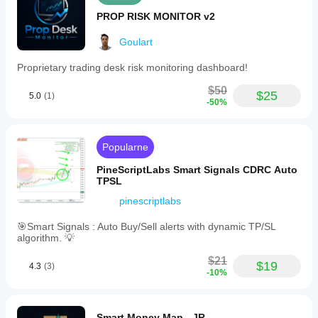
PROP RISK MONITOR v2
Goulart
Proprietary trading desk risk monitoring dashboard!
$50
$25
5.0
(1)
-50%
Popularne
PineScriptLabs Smart Signals CDRC Auto
TPSL
pinescriptlabs
🎯Smart Signals : Auto Buy/Sell alerts with dynamic TP/SL
algorithm. 💡
$21
$19
4.3
(3)
-10%
Smart Money Map - JR