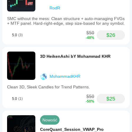
RodR
SMC without the mess: Clean structure + auto-managing FVGs
+ MTF panel. Hard-right-edge, step size-based for any symbol.
$50
$26
5.0
(3)
-48%
3D HeikenAshi bY Mohammad KHR
MohammadKHR
Clean 3D, Sleek Candles for Trend Patterns.
$50
$25
5.0
(1)
-50%
Nowość
CoreQuant_Session_VWAP_Pro