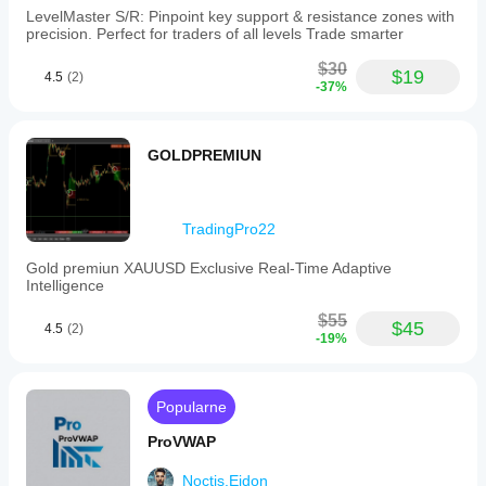
LevelMaster S/R: Pinpoint key support & resistance zones with
precision. Perfect for traders of all levels Trade smarter
$30
$19
4.5
(2)
-37%
GOLDPREMIUN
TradingPro22
Gold premiun XAUUSD Exclusive Real-Time Adaptive
Intelligence
$55
$45
4.5
(2)
-19%
Popularne
ProVWAP
Noctis.Eidon