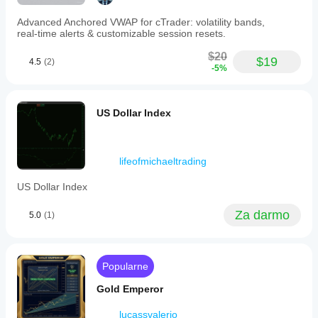
Advanced Anchored VWAP for cTrader: volatility bands,
real‑time alerts & customizable session resets.
$20
$19
4.5
(2)
-5%
US Dollar Index
lifeofmichaeltrading
US Dollar Index
Za darmo
5.0
(1)
Popularne
Gold Emperor
lucassvalerio