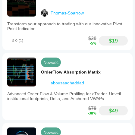
Thomas-Sparrow
Transform your approach to trading with our innovative Pivot
Point Indicator.
$20
$19
5.0
(1)
-5%
Nowość
OrderFlow Absorption Matrix
abousaadhaddad
Advanced Order Flow & Volume Profiling for cTrader. Unveil
institutional footprints, Delta, and Anchored VWAPs.
$79
$49
-38%
Nowość