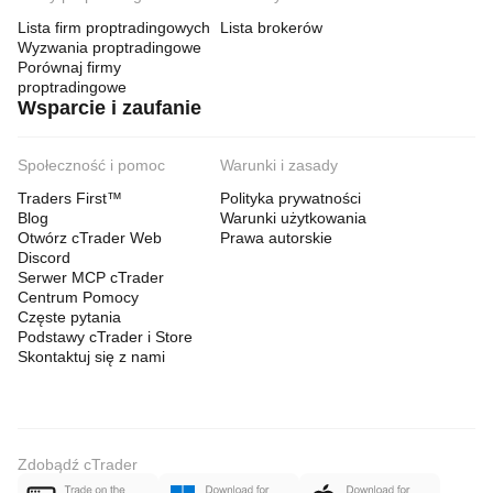
Lista firm proptradingowych
Lista brokerów
Wyzwania proptradingowe
Porównaj firmy
proptradingowe
Wsparcie i zaufanie
Społeczność i pomoc
Warunki i zasady
Traders First™
Polityka prywatności
Blog
Warunki użytkowania
Otwórz cTrader Web
Prawa autorskie
Discord
Serwer MCP cTrader
Centrum Pomocy
Częste pytania
Podstawy cTrader i Store
Skontaktuj się z nami
Zdobądź cTrader