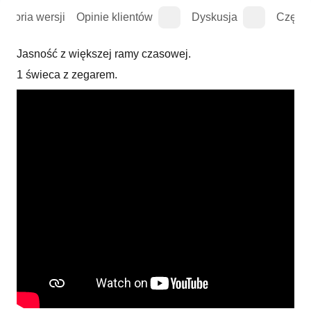
istoria wersji
Opinie klientów
Dyskusja
Częste
Jasność z większej ramy czasowej.
1 świeca z zegarem.