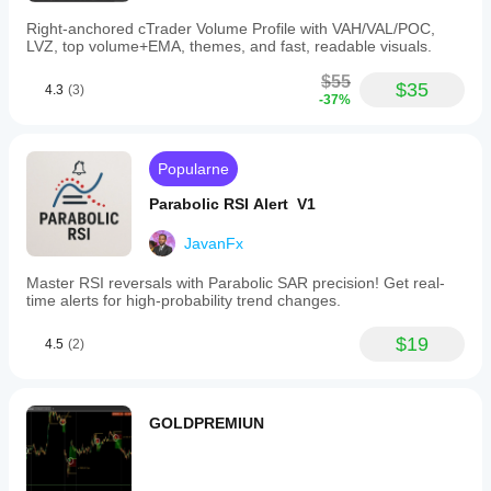
Right-anchored cTrader Volume Profile with VAH/VAL/POC,
LVZ, top volume+EMA, themes, and fast, readable visuals.
$55
$35
4.3
(3)
-37%
Popularne
Parabolic RSI Alert V1
JavanFx
Master RSI reversals with Parabolic SAR precision! Get real-
time alerts for high-probability trend changes.
$19
4.5
(2)
GOLDPREMIUN