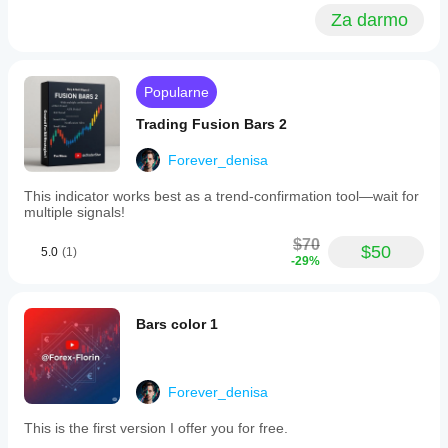
July 2, 2025
aby
Tak, możesz
features
Za darmo
zrozumieć,
modyfikować
one
jak
candle
parametry
,
zachowuje
accompanied
CarryTradeKing
aby
się w
by
dostosować
Popularne
a
różnych
June 28, 2025
wskaźnik do
clock,
warunkach
swojej
Trading Fusion Bars 2
helping
rynkowych.
strategii.
traders
visualize
Forever_denisa
higher
time
This indicator works best as a trend-confirmation tool—wait for
frame
multiple signals!
information
directly
$70
$50
on
5.0
(1)
-29%
their
charts.
This
tool
Bars color 1
aims
to
enhance
decision-
Forever_denisa
making
by
This is the first version I offer you for free.
integrating
broader