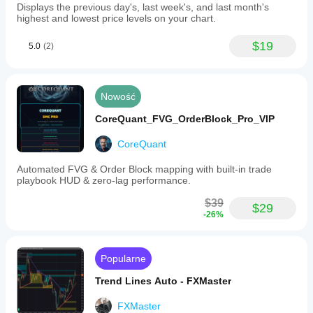
Displays the previous day's, last week's, and last month's
highest and lowest price levels on your chart.
$19
5.0
(2)
Nowość
CoreQuant_FVG_OrderBlock_Pro_VIP
CoreQuant
Automated FVG & Order Block mapping with built-in trade
playbook HUD & zero-lag performance.
$39
$29
-26%
Popularne
Trend Lines Auto - FXMaster
FXMaster