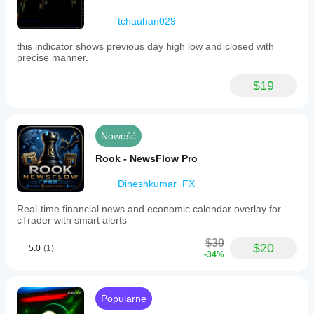
tchauhan029
this indicator shows previous day high low and closed with
precise manner.
$19
Nowość
Rook - NewsFlow Pro
Dineshkumar_FX
Real-time financial news and economic calendar overlay for
cTrader with smart alerts
$30
$20
5.0
(1)
-34%
Popularne