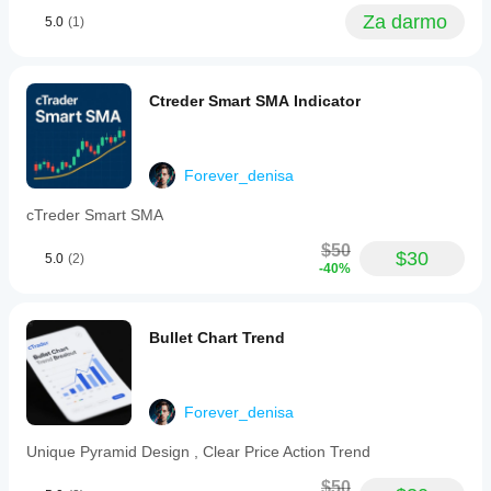
market
Za darmo
5.0
(1)
context
into
shorter
time
Ctreder Smart SMA Indicator
frame
analysis.
Profil wskaźnika
Forever_denisa
cTreder Smart SMA
$50
$30
5.0
(2)
-40%
Bullet Chart Trend
Forever_denisa
Unique Pyramid Design , Clear Price Action Trend
$50