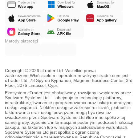
Metody płatności
Copyright © 2026 cTrader Ltd. Wszelkie prawa
zastrzeżone.
Właścicielem i operatorem witryny ctrader.com jest
cTrader Ltd, 78 Spyrou Kyprianou, Magnum Business Center, 3rd
Floor, 3076 Limassol, Cypr.
Ekosystem cTrader jest obsługiwany, rozwijany i wspierany przez
Spotware Systems Ltd — obejmuje to technologię platformy,
infrastrukturę, tworzenie oprogramowania oraz usługi operacyjne
i usługi wsparcia. Niektóre usługi w zakresie rozliczeń, płatności i
fakturowania oraz usługi powiązane mogą być również
świadczone przez Spotware Systems Ltd i/lub inne spółki z tej
samej grupy, zgodnie z informacjami podanymi podczas finalizacji
zakupu, na fakturach lub w mających zastosowanie warunkach.
Spotware Systems Ltd jest spółką z ograniczoną
odpowiedzialnością zarejestrowaną w Republice Cypryjskiej, z