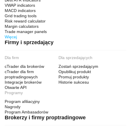
Best ATR indicators
VWAP indicators
MACD indicators
Grid trading tools
Risk reward calculator
Margin calculators
Trade manager panels
Więcej
Firmy i sprzedający
Dla firm
Dla sprzedających
cTrader dla brokerów
Zostań sprzedającym
cTrader dla firm
Opublikuj produkt
proptradingowych
Promuj produkty
Integracje brokerów
Historie sukcesu
Otwarte API
Programy
Program afiliacyjny
Nagrody
Program Ambasadorów
Brokerzy i firmy proptradingowe