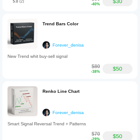
$30
5.0
(2)
-40%
Trend Bars Color
Forever_denisa
New Trend whit buy-sell signal
$80
$50
-38%
Renko Line Chart
Forever_denisa
Smart Signal Reversal Trend + Patterns
$70
$50
-29%