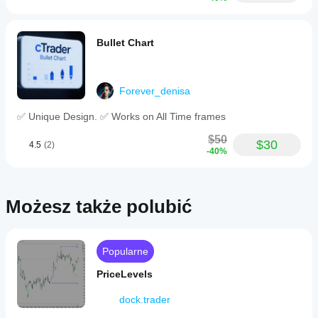
Bullet Chart
Forever_denisa
✅ Unique Design. ✅ Works on All Time frames
$50
$30
4.5
(2)
-40%
Możesz także polubić
Popularne
PriceLevels
dock.trader