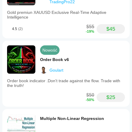
TradingPro22
Gold premiun XAUUSD Exclusive Real-Time Adaptive
Intelligence
$55
$45
4.5
(2)
-19%
Nowość
Order Book v6
Goulart
Order book indicator .Don't trade against the flow. Trade with
the truth!
$50
$25
-50%
Multiple Non-Linear Regression