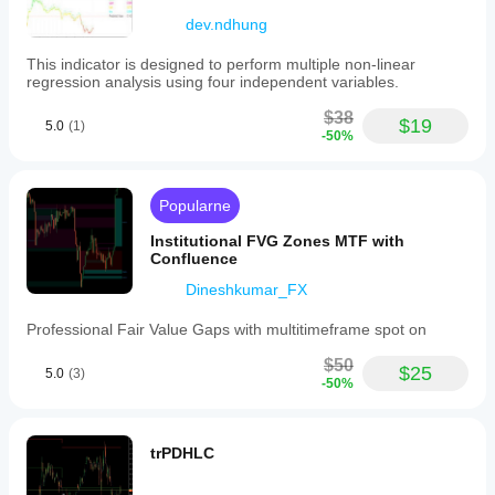
dev.ndhung
This indicator is designed to perform multiple non-linear
regression analysis using four independent variables.
$38
$19
5.0
(1)
-50%
Popularne
Institutional FVG Zones MTF with
Confluence
Dineshkumar_FX
Professional Fair Value Gaps with multitimeframe spot on
$50
$25
5.0
(3)
-50%
trPDHLC