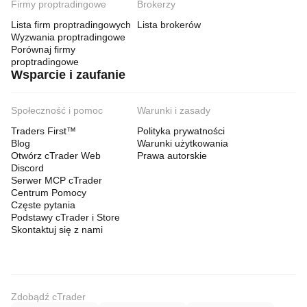
Firmy proptradingowe
Brokerzy
Lista firm proptradingowych
Lista brokerów
Wyzwania proptradingowe
Porównaj firmy
proptradingowe
Wsparcie i zaufanie
Społeczność i pomoc
Warunki i zasady
Traders First™
Polityka prywatności
Blog
Warunki użytkowania
Otwórz cTrader Web
Prawa autorskie
Discord
Serwer MCP cTrader
Centrum Pomocy
Częste pytania
Podstawy cTrader i Store
Skontaktuj się z nami
Zdobądź cTrader