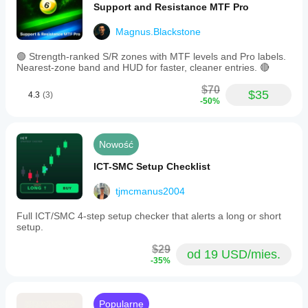
Support and Resistance MTF Pro
Magnus.Blackstone
🟢 Strength-ranked S/R zones with MTF levels and Pro labels.
Nearest-zone band and HUD for faster, cleaner entries. 🔴
$70
$35
4.3
(3)
-50%
Nowość
ICT-SMC Setup Checklist
tjmcmanus2004
Full ICT/SMC 4-step setup checker that alerts a long or short
setup.
$29
od 19 USD/mies.
-35%
Popularne