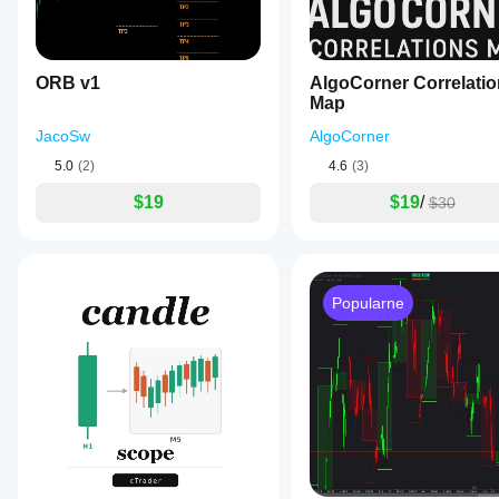
ORB v1
AlgoCorner Correlati
Map
JacoSw
AlgoCorner
5.0
(2)
4.6
(3)
$19
$19
/
$30
Popularne