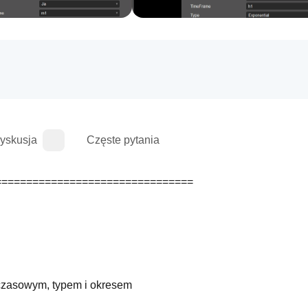
yskusja
Częste pytania
================================
 czasowym, typem i okresem