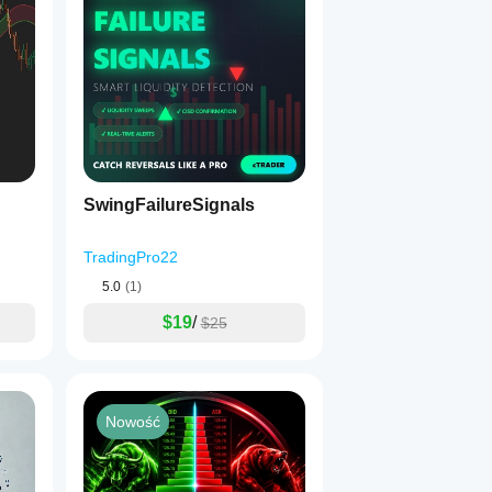
SwingFailureSignals
TradingPro22
5.0
(1)
$19
/
$25
Nowość