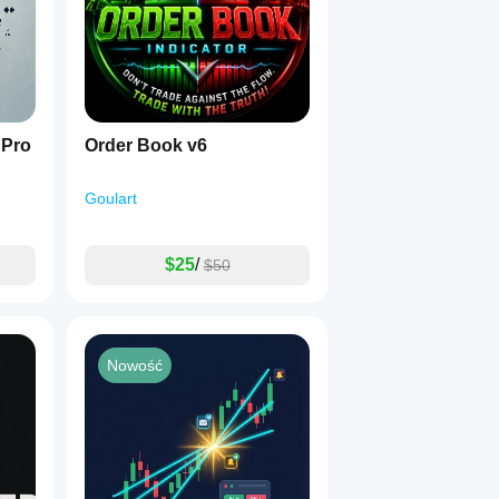
 Pro
Order Book v6
Goulart
$25
/
$50
Nowość