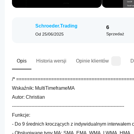
Schroeder.Trading
6
Sprzedaż
Od
25/06/2025
Opis
Historia wersji
Opinie klientów
D
/* ===========================================
Wskaźnik: MultiTimeframeMA
Autor: Christian
---------------------------------------------------------------------------
Funkcje:
- Do 9 średnich kroczących z indywidualnym interwałem
- Obsługiwane typy MA: SMA, EMA, WMA, LWMA, HMA 