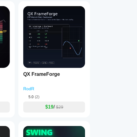
QX FrameForge
RodR
5.0
(2)
$19
/
$29