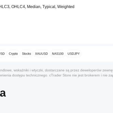
, HLC3, OHLC4, Median, Typical, Weighted
ia (HH:mm)
USD
Crypto
Stocks
XAUUSD
NAS100
USDJPY
ndlowe, wskaźniki i wtyczki, dostarczane są przez deweloperów zewnęt
nienia dostępu technicznego. cTrader Store nie jest brokerem i nie z
dacji ani nie gwarantuje przyszłych wyników.
ra
 rzeczywiste)