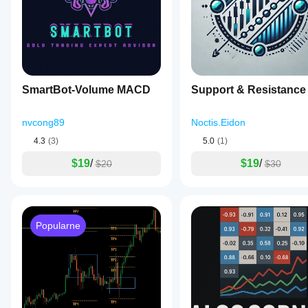
SmartBot-Volume MACD
Support & Resistance
nvcong89
Noctis.Eidon
4.3
(3)
5.0
(1)
$19
/
$19
/
$20
$30
Popularne