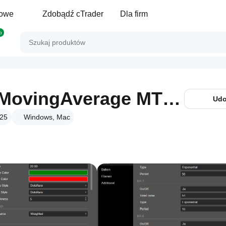
gowe
Zdobądź cTrader
Dla firm
p
MultiTimeFrame MovingAverage MTF MA
Udo
025
Windows, Mac