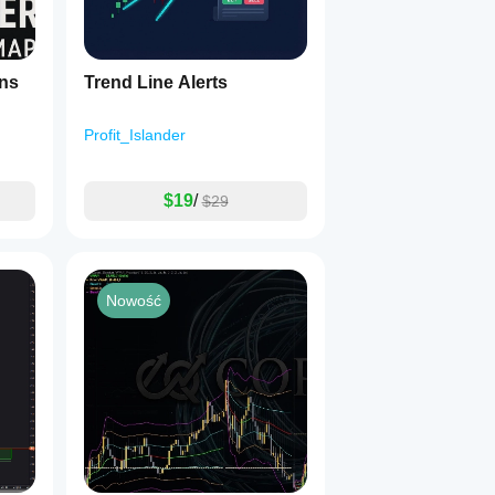
ons
Trend Line Alerts
Profit_Islander
$19
/
$29
Nowość