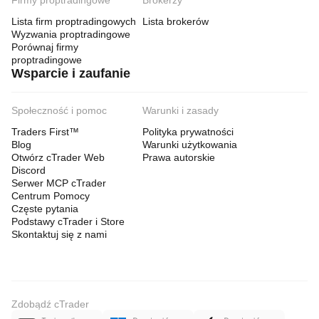
Firmy proptradingowe
Brokerzy
Lista firm proptradingowych
Lista brokerów
Wyzwania proptradingowe
Porównaj firmy
proptradingowe
Wsparcie i zaufanie
Społeczność i pomoc
Warunki i zasady
Traders First™
Polityka prywatności
Blog
Warunki użytkowania
Otwórz cTrader Web
Prawa autorskie
Discord
Serwer MCP cTrader
Centrum Pomocy
Częste pytania
Podstawy cTrader i Store
Skontaktuj się z nami
Zdobądź cTrader