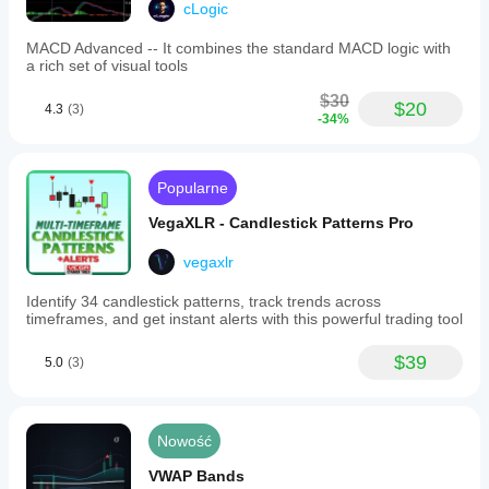
cLogic
MACD Advanced -- It combines the standard MACD logic with
a rich set of visual tools
$30
$20
4.3
(3)
-34%
Popularne
VegaXLR - Candlestick Patterns Pro
vegaxlr
Identify 34 candlestick patterns, track trends across
timeframes, and get instant alerts with this powerful trading tool
$39
5.0
(3)
Nowość
VWAP Bands