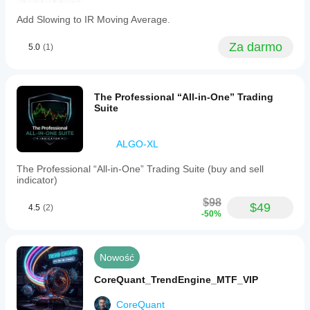
Add Slowing to IR Moving Average.
Za darmo
5.0
(1)
The Professional “All-in-One” Trading
Suite
ALGO-XL
The Professional “All-in-One” Trading Suite (buy and sell
indicator)
$98
$49
4.5
(2)
-50%
Nowość
CoreQuant_TrendEngine_MTF_VIP
CoreQuant