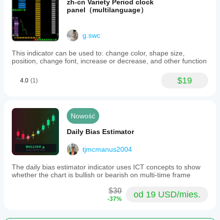
zh-cn Variety Period clock
panel（multilanguage）
g.swc
This indicator can be used to: change color, shape size,
position, change font, increase or decrease, and other function
$19
4.0
(1)
Nowość
Daily Bias Estimator
tjmcmanus2004
The daily bias estimator indicator uses ICT concepts to show
whether the chart is bullish or bearish on multi-time frame
$30
od 19 USD/mies.
-37%