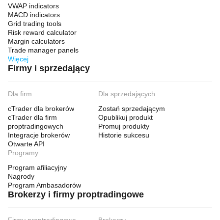
VWAP indicators
MACD indicators
Grid trading tools
Risk reward calculator
Margin calculators
Trade manager panels
Więcej
Firmy i sprzedający
Dla firm
Dla sprzedających
cTrader dla brokerów
Zostań sprzedającym
cTrader dla firm
Opublikuj produkt
proptradingowych
Promuj produkty
Integracje brokerów
Historie sukcesu
Otwarte API
Programy
Program afiliacyjny
Nagrody
Program Ambasadorów
Brokerzy i firmy proptradingowe