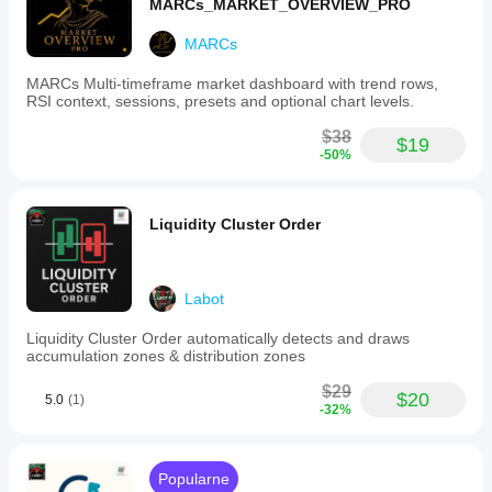
MARCs_MARKET_OVERVIEW_PRO
MARCs
MARCs Multi-timeframe market dashboard with trend rows,
RSI context, sessions, presets and optional chart levels.
$38
$19
-50%
Liquidity Cluster Order
Labot
Liquidity Cluster Order automatically detects and draws
accumulation zones & distribution zones
$29
$20
5.0
(1)
-32%
Popularne