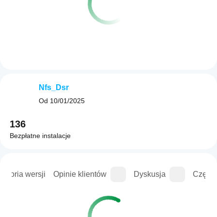
Nfs_Dsr
Od
10/01/2025
136
Bezpłatne instalacje
istoria wersji
Opinie klientów
Dyskusja
Częste