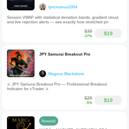
tjmcmanus2004
Session VWAP with statistical deviation bands, gradient cloud,
and live rejection alerts — see exactly how stretched pri
$30
$19
-37%
JPY Samurai Breakout Pro
Magnus.Blackstone
⚔️ JPY Samurai Breakout Pro — Professional Breakout
Indicator for cTrader ⚔️
$20
$19
-5%
Nowość