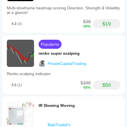
Multi-timeframe heatmap scoring Direction, Strength & Volatility
at a glance!
$38
$19
4.3
(3)
-50%
Popularne
renko super scalping
PrivateCapitalTrading
Renko scalping indicator
$100
$50
5.0
(1)
-50%
IR Slowing Moving
BabiTradeFx