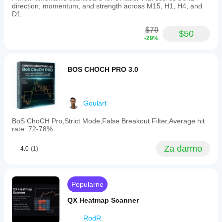
direction, momentum, and strength across M15, H1, H4, and
aby
Tak, możesz
D1.
zrozumieć,
modyfikować
jak
parametry
,
$70
zachowuje
$50
aby
-29%
się w
dostosować
różnych
wskaźnik do
warunkach
swojej
rynkowych.
BOS CHOCH PRO 3.0
strategii.
Goulart
BoS ChoCH Pro,Strict Mode,False Breakout Filter,Average hit
rate: 72-78%
Za darmo
4.0
(1)
Popularne
QX Heatmap Scanner
RodR