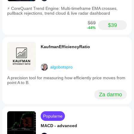
⚡ CoreQuant Trend Engine: Multi-timeframe EMA crosses,
pullback rejections, trend cloud & live radar dashboard
$69
$39
-44%
KaufmanEfficiencyRatio
algobotspro
A precision tool for measuring how efficiently price moves from
point A to B.
Za darmo
Popularne
MACD - advanced