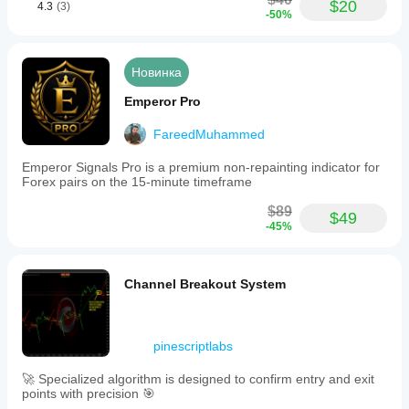
$20
4.3
(3)
-50%
Новинка
Emperor Pro
FareedMuhammed
Emperor Signals Pro is a premium non-repainting indicator for
Forex pairs on the 15-minute timeframe
$89
$49
-45%
Channel Breakout System
pinescriptlabs
🚀 Specialized algorithm is designed to confirm entry and exit
points with precision 🎯