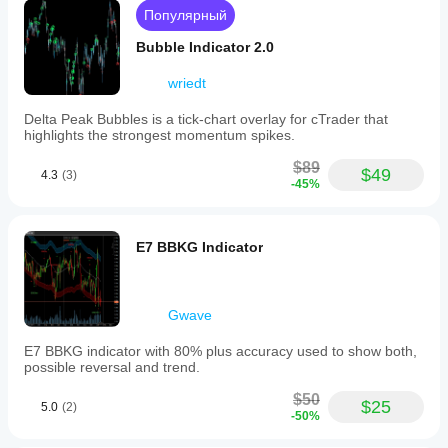
Чистый код (всего 109 строк; 60 строк кода, 29 
Популярный
строк текста, 20 пустых строк)
Бесплатно!
Bubble Indicator 2.0
wriedt
Delta Peak Bubbles is a tick‑chart overlay for cTrader that
highlights the strongest momentum spikes.
$89
$49
4.3
(3)
-45%
E7 BBKG Indicator
Gwave
E7 BBKG indicator with 80% plus accuracy used to show both,
possible reversal and trend.
$50
$25
5.0
(2)
-50%