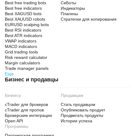
Best free trading bots
СиБоты
Best free indicators
Индикаторы
Best XAGUSD bots
Плагины
Best XAUUSD robots
Стратегии для копирования
EURUSD scalping bots
Best RSI indicators
Best ATR indicators
VWAP indicators
MACD indicators
Grid trading tools
Risk reward calculator
Margin calculators
Trade manager panels
Еще
Бизнес и продавцы
Бизнесу
Продавцам
cTrader для брокеров
Стать продавцом
cTrader для пропов
Опубликовать продукт
Брокерские интеграции
Продвигать продукты
Open API
Истории успеха
Программы
Партнерская программа