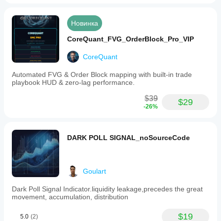
Новинка
CoreQuant_FVG_OrderBlock_Pro_VIP
CoreQuant
Automated FVG & Order Block mapping with built-in trade
playbook HUD & zero-lag performance.
$39
$29
-26%
DARK POLL SIGNAL_noSourceCode
Goulart
Dark Poll Signal Indicator.liquidity leakage,precedes the great
movement, accumulation, distribution
$19
5.0
(2)