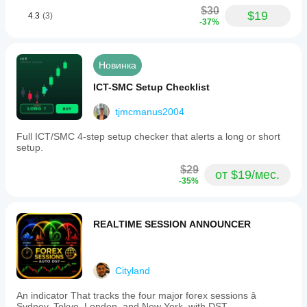
$30
$19
4.3
(3)
-37%
Новинка
ICT-SMC Setup Checklist
tjmcmanus2004
Full ICT/SMC 4-step setup checker that alerts a long or short
setup.
$29
от $19/мес.
-35%
REALTIME SESSION ANNOUNCER
Cityland
An indicator That tracks the four major forex sessions â
Sydney, Tokyo, London, and New York, with DST