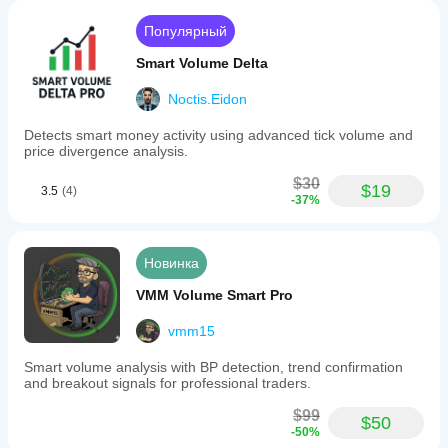
Популярный
Smart Volume Delta
Noctis.Eidon
Detects smart money activity using advanced tick volume and
price divergence analysis.
$30
$19
3.5
(4)
-37%
Новинка
VMM Volume Smart Pro
vmm15
Smart volume analysis with BP detection, trend confirmation
and breakout signals for professional traders.
$99
$50
-50%