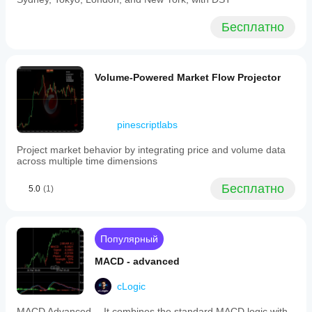
Бесплатно
Volume-Powered Market Flow Projector
pinescriptlabs
Project market behavior by integrating price and volume data
across multiple time dimensions
Бесплатно
5.0
(1)
Популярный
MACD - advanced
cLogic
MACD Advanced -- It combines the standard MACD logic with