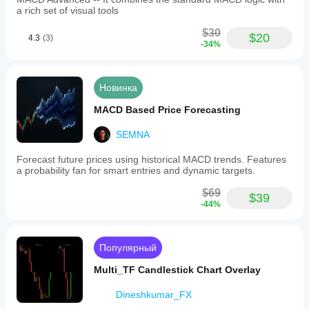
a rich set of visual tools
$30
$20
4.3
(3)
-34%
Новинка
MACD Based Price Forecasting
SEMNA
Forecast future prices using historical MACD trends. Features
a probability fan for smart entries and dynamic targets.
$69
$39
-44%
Популярный
Multi_TF Candlestick Chart Overlay
Dineshkumar_FX