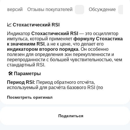
рия версий
Отзывы покупателей
Обсуждение
📈 Стохастический RSI
Индикатор 
Стохастический RSI
 — это осциллятор 
импульса, который применяет 
формулу Стохастика 
к значениям RSI
, а не к цене, что делает его 
индикатором второго порядка
. Он особенно 
полезен для определения зон перекупленности и 
перепроданности с большей чувствительностью, чем 
стандартный RSI.
 🛠️ Параметры
Период RSI: 
Период обратного отсчёта, 
используемый для расчёта базового RSI (по 
умолчанию = 14)
Посмотреть оригинал
Период Стохастика: 
Период обратного отсчёта, 
Профиль индикатора
Как начать
применяемый к значениям RSI для вычисления 
пользоваться
Отзывы: 0
Стохастического RSI (по умолчанию = 14)
индикатором?
Поделиться
Период %K: 
Период сглаживания для линии %K (по 
После
умолчанию = 3)
Какие
установки