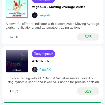
VegaXLR - Moving Average Alerts
vegaxlr
A powerful cTrader indicator with customizable Moving Average
alerts, notifications, and automated trading actions.
$25
4.2
(4)
Популярный
ATR Bands
FlowFX
Enhance trading with ATR Bands! Visualize market volatility
using dynamic upper and lower ATR bands for precise decision
$19
4.6
(3)