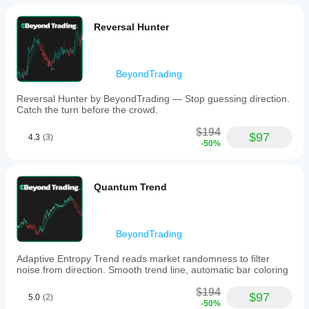
Reversal Hunter
BeyondTrading
Reversal Hunter by BeyondTrading — Stop guessing direction.
Catch the turn before the crowd.
$194
$97
4.3
(3)
-50%
Quantum Trend
BeyondTrading
Adaptive Entropy Trend reads market randomness to filter
noise from direction. Smooth trend line, automatic bar coloring
$194
$97
5.0
(2)
-50%