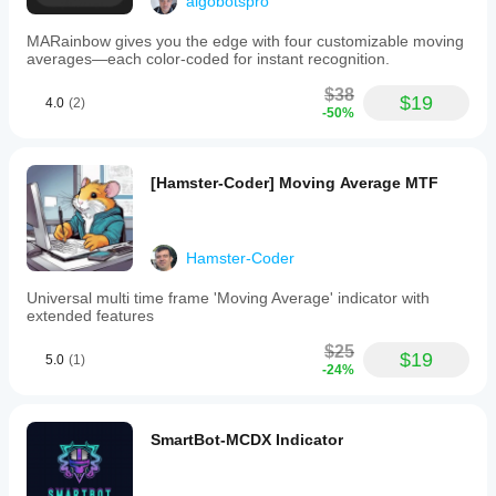
algobotspro
MARainbow gives you the edge with four customizable moving
averages—each color-coded for instant recognition.
$38
$19
4.0
(2)
-50%
[Hamster-Coder] Moving Average MTF
Hamster-Coder
Universal multi time frame 'Moving Average' indicator with
extended features
$25
$19
5.0
(1)
-24%
SmartBot-MCDX Indicator