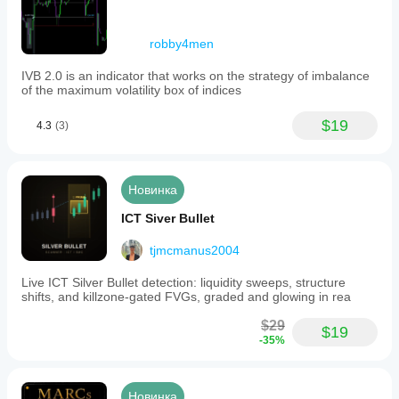
robby4men
IVB 2.0 is an indicator that works on the strategy of imbalance
of the maximum volatility box of indices
$19
4.3
(3)
Новинка
ICT Siver Bullet
tjmcmanus2004
Live ICT Silver Bullet detection: liquidity sweeps, structure
shifts, and killzone-gated FVGs, graded and glowing in rea
$29
$19
-35%
Новинка