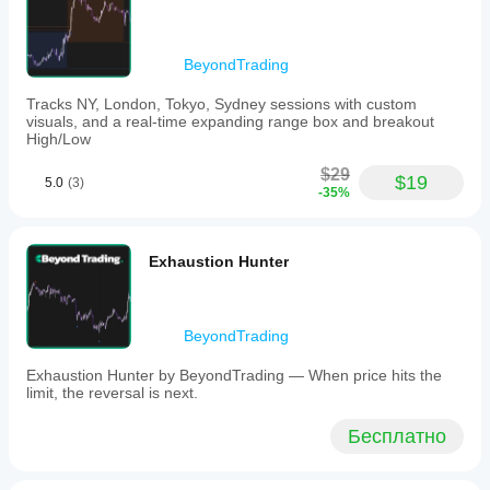
the filter.
реальном времени (зелёный — восходящий 
тренд, красный — нисходящий)
Стрелки входа только при подтверждённых 
RiskManagerPro
BeyondTrading
прорывах с высоким импульсом
Встроенное обнаружение Take Profit с 
April 13, 2026
Tracks NY, London, Tokyo, Sydney sessions with custom
автоматическими визуальными метками
visuals, and a real-time expanding range box and breakout
Полная настройка: длина ATR, множитель, 
It works
High/Low
период обратного просмотра, коэффициент 
as a
отношения и процент TP
side
$29
$19
5.0
(3)
layer
-35%
because
poor
entries
are
Exhaustion Hunter
easier
to skip.
Demo
first
BeyondTrading
makes
more
Exhaustion Hunter by BeyondTrading — When price hits the
sense.
limit, the reversal is next.
Бесплатно
HFTWarrior23
April 7, 2026