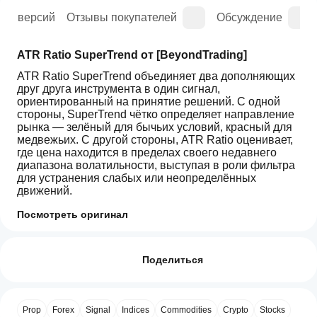
рия версий
Отзывы покупателей
Обсуждение
ATR Ratio SuperTrend от [BeyondTrading]
ATR Ratio SuperTrend объединяет два дополняющих 
друг друга инструмента в один сигнал, 
ориентированный на принятие решений. С одной 
стороны, SuperTrend чётко определяет направление 
рынка — зелёный для бычьих условий, красный для 
медвежьих. С другой стороны, ATR Ratio оценивает, 
где цена находится в пределах своего недавнего 
диапазона волатильности, выступая в роли фильтра 
для устранения слабых или неопределённых 
движений.
Результат прост: сигналы появляются только тогда, 
Посмотреть оригинал
когда за движением стоит и направление, и 
Профиль индикатора
Как начать
реальный импульс.
пользоваться
Отзывы: 3
Когда эти два условия совпадают — 
индикатором?
Поделиться
подтверждённый тренд и пробой за значимый порог 
5
После
33 %
волатильности — индикатор выводит стрелку входа. 
Какие
установки
4
67 %
Без перерисовки, без запаздывающего шума. Только 
приложения
добавьте
чёткие, действенные сигналы, основанные на 
Prop
Forex
Signal
Indices
Commodities
Crypto
Stocks
3
cTrader
0 %
экземпляр
,