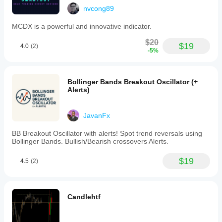
nvcong89
MCDX is a powerful and innovative indicator.
$20
$19
4.0
(2)
-5%
Bollinger Bands Breakout Oscillator (+
Alerts)
JavanFx
BB Breakout Oscillator with alerts! Spot trend reversals using
Bollinger Bands. Bullish/Bearish crossovers Alerts.
$19
4.5
(2)
Candlehtf