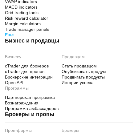
VWAP indicators
MACD indicators
Grid trading tools
Risk reward calculator
Margin calculators
Trade manager panels
Еще
Бизнес и продавцы
Бизнесу
Продавцам
cTrader для брокеров
Стать продавцом
cTrader для пропов
Опубликовать продукт
Брокерские интеграции
Продвигать продукты
Open API
Истории успеха
Программы
Партнерская программа
Вознаграждения
Программа амбассадоров
Брокеры и пропы
Проп-фирмы
Брокеры