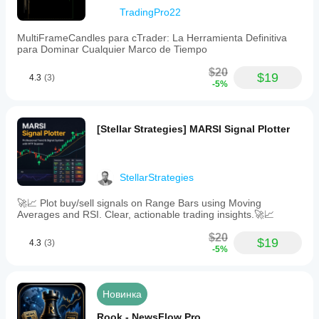
TradingPro22
MultiFrameCandles para cTrader: La Herramienta Definitiva
para Dominar Cualquier Marco de Tiempo
$20
$19
4.3
(3)
-5%
[Stellar Strategies] MARSI Signal Plotter
StellarStrategies
🚀📈 Plot buy/sell signals on Range Bars using Moving
Averages and RSI. Clear, actionable trading insights.🚀📈
$20
$19
4.3
(3)
-5%
Новинка
Rook - NewsFlow Pro