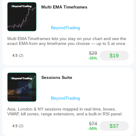
Not bad
Multi EMA Timeframes
if the
rules are
already
clear.
BeyondTrading
Sideways
markets
Multi EMA Timeframes lets you stay on your chart and see the
can fake
exact EMA from any timeframe you choose — up to 5 at once.
the filter.
$29
$19
4.5
(2)
-35%
Sessions Suite
BeyondTrading
Asia, London & NY sessions mapped in real time, boxes,
VWAP, kill zones, range extensions, and a built-in RSI panel.
$74
$37
4.5
(2)
-50%