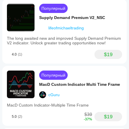
Популярный
Supply Demand Premium V2_NSC
lifeofmichaeltrading
The long awaited new and improved Supply Demand Premium
V2 indicator. Unlock greater trading opportunities now!
$19
4.0
(1)
Популярный
MacD Custom Indicator Multi Time Frame
cGuru
MacD Custom Indicator-Multiple Time Frame
$30
$19
5.0
(2)
-37%