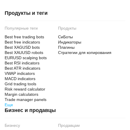
Продукты и теги
Популярные теги
Продукты
Best free trading bots
СиБоты
Best free indicators
Индикаторы
Best XAGUSD bots
Плагины
Best XAUUSD robots
Стратегии для копирования
EURUSD scalping bots
Best RSI indicators
Best ATR indicators
VWAP indicators
MACD indicators
Grid trading tools
Risk reward calculator
Margin calculators
Trade manager panels
Еще
Бизнес и продавцы
Бизнесу
Продавцам