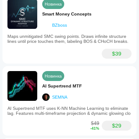
Новинка
Smart Money Concepts
BZboss
Maps unmitigated SMC swing points. Draws infinite structure
lines until price touches them, labeling BOS & CHoCH breaks.
$39
Новинка
AI Supertrend MTF
SEMNA
AI Supertrend MTF uses K-NN Machine Learning to eliminate
lag. Features multi-timeframe projection & dynamic glowing clo
$49
$29
-41%