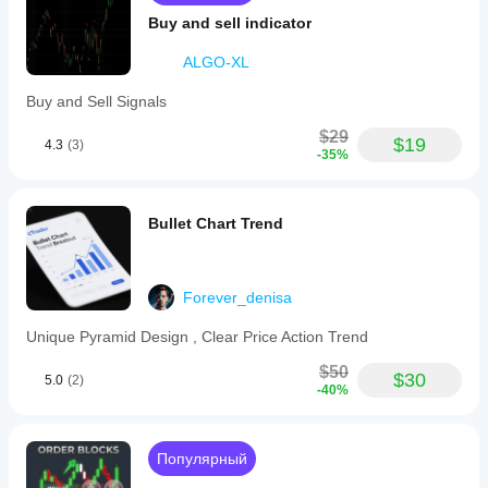
Buy and sell indicator
ALGO-XL
Buy and Sell Signals
$29
$19
4.3
(3)
-35%
Bullet Chart Trend
Forever_denisa
Unique Pyramid Design , Clear Price Action Trend
$50
$30
5.0
(2)
-40%
Популярный