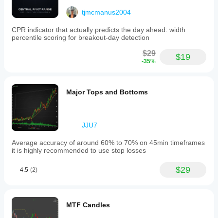
the
tjmcmanus2004
main
price
chart
CPR indicator that actually predicts the day ahead: width
rather
percentile scoring for breakout-day detection
than
a
$29
$19
separate
-35%
panel,
enhancing
direct
correlation
Major Tops and Bottoms
between
momentum
and
price
JJU7
movements.
Average accuracy of around 60% to 70% on 45min timeframes
Профиль индикатора
it is highly recommended to use stop losses
Категория
индикатора
$29
Mоментум
4.5
(2)
Тип
вывода
Визуализация
MTF Candles
Сигналы