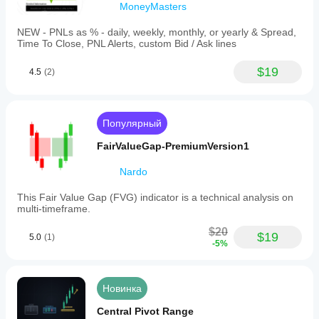
MoneyMasters
multiple
tools
simultaneously.
NEW - PNLs as % - daily, weekly, monthly, or yearly & Spread,
It
Time To Close, PNL Alerts, custom Bid / Ask lines
supports
visualization
$19
4.5
(2)
of
reversal
signals,
trend
strength,
Популярный
and
level
FairValueGap-PremiumVersion1
touches
or
Nardo
breaks
based
This Fair Value Gap (FVG) indicator is a technical analysis on
on
multi-timeframe.
RSI
behavior.
$20
SC
$19
5.0
(1)
-5%
RSI
Dots
is
intended
Новинка
for
use
Central Pivot Range
on