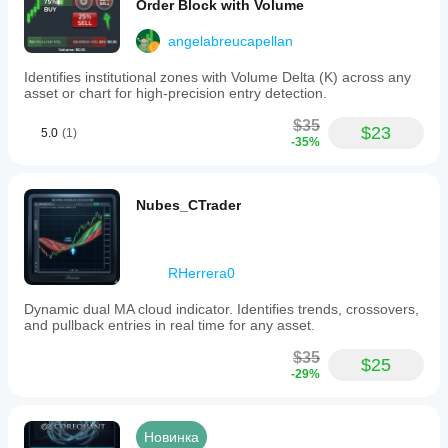
Order Block with Volume
angelabreucapellan
Identifies institutional zones with Volume Delta (K) across any
asset or chart for high-precision entry detection.
$35
$23
5.0
(1)
-35%
Nubes_CTrader
RHerrera0
Dynamic dual MA cloud indicator. Identifies trends, crossovers,
and pullback entries in real time for any asset.
$35
$25
-29%
Новинка