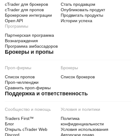
cTrader для брокеров
Стать продавцом
cTrader для пропов
Опубликовать продукт
Брокерские интеграции
Продвигать продукты
Open API
Истории успеха
Программы
Партнерская программа
Вознаграждения
Программа амбассадоров
Брокеры и пропы
Проп-фирмы
Брокеры
Список пропов
Список брокеров
Проп-челленджи
Сравнить проп-фирмы
Поддержка и ответственность
Сообщество и помощь
Условия и политики
Traders First™
Политика
Блог
конфиденциальности
Открыть cTrader Web
Условия использования
Discord
Авторское право