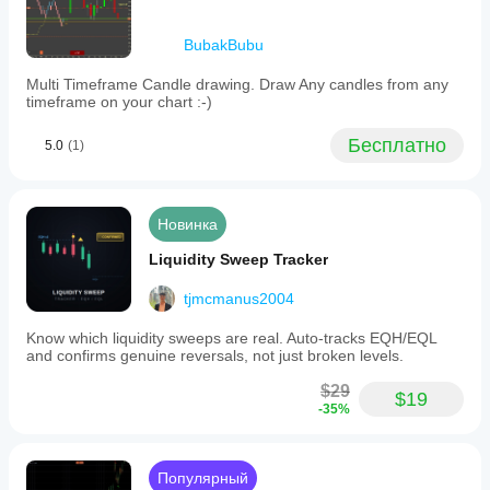
Требования
BubakBubu
к данным
Только бары
Multi Timeframe Candle drawing. Draw Any candles from any
timeframe on your chart :-)
Поддерживаемые
сигналы
Бесплатно
5.0
(1)
Разворот
Сила тренда
Касание уровня
Новинка
Прорыв уровня
Liquidity Sweep Tracker
tjmcmanus2004
Know which liquidity sweeps are real. Auto-tracks EQH/EQL
and confirms genuine reversals, not just broken levels.
$29
$19
-35%
Популярный