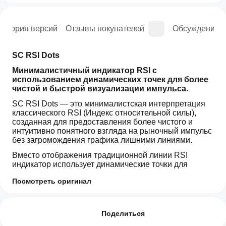
История версий
Отзывы покупателей
Обсуждение
SC RSI Dots
Минималистичный индикатор RSI с 
использованием динамических точек для более 
чистой и быстрой визуализации импульса.
SC RSI Dots — это минималистская интерпретация 
классического RSI (Индекс относительной силы), 
созданная для предоставления более чистого и 
интуитивно понятного взгляда на рыночный импульс 
без загромождения графика лишними линиями.
Вместо отображения традиционной линии RSI 
индикатор использует динамические точки для 
представления значений RSI во времени.
Посмотреть оригинал
Этот подход создает более чистую, современную 
Как начать
компоновку графика, которую легче читать, особенно 
ИИ-сводка
пользоваться
Отзывы: 1
для трейдеров, использующих несколько 
SC
индикатором?
Поделиться
RSI
инструментов одновременно.
Dots
5
После
100 %