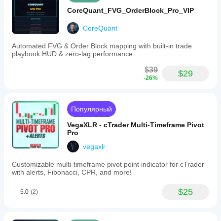
CoreQuant_FVG_OrderBlock_Pro_VIP
CoreQuant
Automated FVG & Order Block mapping with built-in trade
playbook HUD & zero-lag performance.
$39
$29
-26%
Популярный
VegaXLR - cTrader Multi-Timeframe Pivot
Pro
vegaxlr
Customizable multi-timeframe pivot point indicator for cTrader
with alerts, Fibonacci, CPR, and more!
$25
5.0
(2)