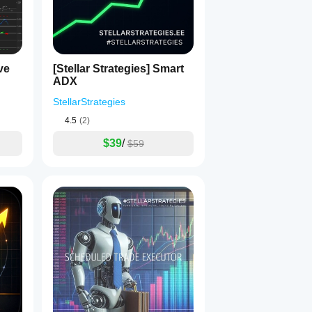
ve
[Stellar Strategies] Smart
ADX
StellarStrategies
4.5
(2)
$39
/
$59