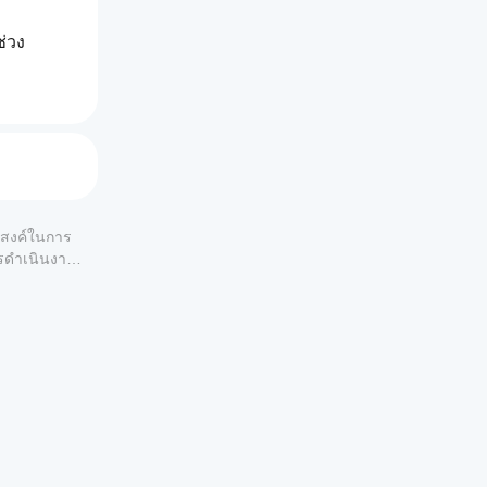
ช่วง
คุมตลาด
ี่เฉพาะ
แบบ
ระสงค์ในการ
ารดำเนินงาน
"
ะนำไปสู่