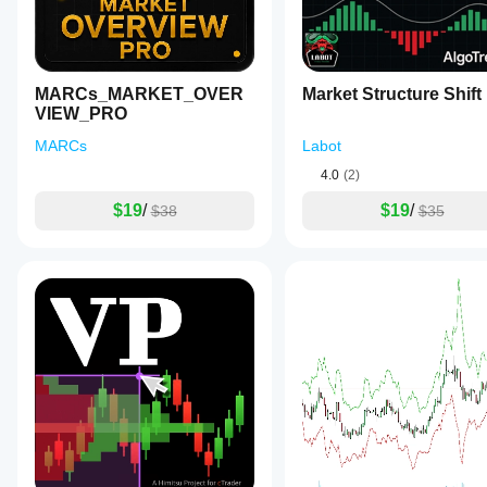
MARCs_MARKET_OVER
Market Structure Shift
VIEW_PRO
MARCs
Labot
4.0
(2)
$19
/
$19
/
$38
$35