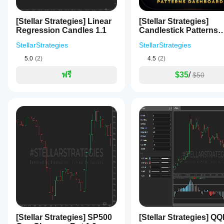
[Stellar Strategies] Linear
[Stellar Strategies]
Regression Candles 1.1
Candlestick Patterns
Dashboard
StellarStrategies
StellarStrategies
5.0
(2)
4.5
(2)
ฟรี
$35
/
$50
[Stellar Strategies] SP500
[Stellar Strategies] Q