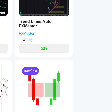
Trend Lines Auto -
FXMaster
FXMaster
4.3
(3)
$19
ยอดนิยม