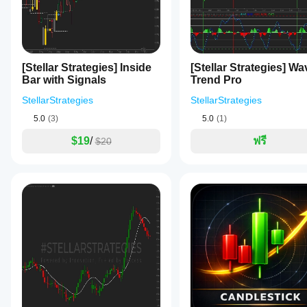
It makes
sense
mainly
because
the
opening
[Stellar Strategies] Inside
[Stellar Strategies] Wa
read
Bar with Signals
Trend Pro
should
not
StellarStrategies
StellarStrategies
drive
the only
5.0
(3)
5.0
(1)
input.
The
$19
/
ฟรี
$20
result
needs a
journal.