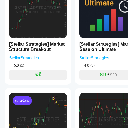
สอ
กำหนด
การเคลื่อนไหวที่รุนแรง
5
4
3
2
ทั้งหมด
บอินดิเค
เองพร้อม
ใช้งาน
เตอร์ได้
⚙️ คู่มือการตั้งค่า
เฉพาะใน
อย่างไร?
ForexAlgoMaster5
cTrader
HyperbolicTangent
วิธีการคำนวณ:
 ค่าเริ่มต้นคือ 
 
ใช้อินดิเค
Windows
0.8
0.9
ฉัน
เกณฑ์สัญญาณ:
 ค่าเริ่มต้นคือ 
 เพิ่มเป็น 
 เพื่อส
เตอร์
กับ
December 16, 2025
และ Mac
ภาพประกอบ:
ควร
สัญลักษณ์
เท่านั้น
20%
ความทึบของไฮไลต์:
 ตั้งเป็น 
 เพื่อการระบายสีแท
the part
ปรับ
และช่วง
100%
ความทึบของสัญญาณ:
 ตั้งเป็น 
 เพื่อให้ลูกศร
that
[Stellar Strategies] Market
เวลาที่
พารา
[Stellar Strategies] Ma
matters
ใช่
ขยายเส้น:
 สลับ 
 เพื่อดูเส้นแนวตั้งที่ขยายผ่านก
Structure Breakout
แตกต่าง
Session Ultimate
มิเต
is market
กันเพื่อ
อร์
⚠️ หมายเหตุสำคัญเกี่ยวกับประเภทกราฟ:
 ตัวบ่งชี้นี้อาศ
notes are
StellarStrategies
StellarStrategies
ทำความ
quicker
เฉพาะสำหรับ 
อิน
กราฟตามเวลา
 (เช่น m1, h1, รายวัน) และ 
ไม่
เข้าใจว่า
to
5.0
(1)
4.6
(3)
ดิเค
⚠️ ข้อจำกัดความรับผิดชอบ
มันทำงาน
compare,
เตอร์
and It
ฟรี
$19
/
อย่างไร
$20
การซื้อขายฟอเร็กซ์และ CFDs ด้วยมาร์จิ้นมีความเสี่ยงสู
หรือ
works
ภายใต้
และต่อต้านคุณ ก่อนตัดสินใจซื้อขาย คุณควรพิจารณาวัตถุป
better
ไม่?
สภาวะ
with a
รอบคอบ ตัวบ่งชี้นี้เป็นเครื่องมือวิเคราะห์ทางเทคนิคและไ
ตลาดที่
ใช่ คุณสามารถ
written
หลาก
แก้ไข
plan.
หลาย
ยอดนิยม
พารามิเตอร์
เพื่อ
ปรับอินดิเค
เตอร์ให้เหมาะ
ExecutionAlgo77
กับกลยุทธ์ของ
คุณ
December 14, 2025