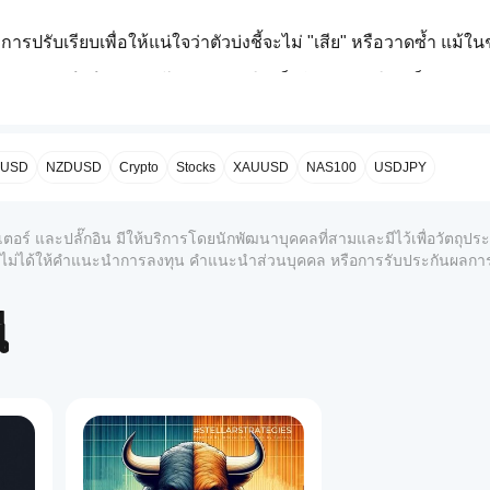
 การปรับเรียบเพื่อให้แน่ใจว่าตัวบ่งชี้จะไม่ "เสีย" หรือวาดซ้ำ แม้ใน
ว)
 และ 
หมี (สีแดง)
 ฮิสโตแกรม ทำให้เห็นได้ทันทีว่าใครเป็นผู้ควบ
ักของคุณโดยอัตโนมัติเมื่อพบปริมาณสูง
นยันการเข้า/ออก
่วยให้คุณเชื่อมโยงการพุ่งขึ้นของปริมาณกับการเคลื่อนไหวราคาท
PUSD
NZDUSD
Crypto
Stocks
XAUUSD
NAS100
USDJPY
และการเลื่อนลูกศรให้เหมาะกับธีมสว่างหรือมืดได้อย่างสมบูรณ์
มาณทะลุเกณฑ์สำคัญ
เตอร์ และปลั๊กอิน มีให้บริการโดยนักพัฒนาบุคคลที่สามและมีไว้เพื่อวัตถุป
์และไม่ได้ให้คำแนะนำการลงทุน คำแนะนำส่วนบุคคล หรือการรับประกันผลก
หนือ 
0.8
 (หรือใต้ -0.8) หมายถึง 
กิจกรรมตลาดสุดขีด
.
้
 แตะ 0.8 การเคลื่อนไหวนี้ได้รับการสนับสนุนโดย "เงินอัจฉริยะ
ถึง 1.0 แล้วหยุด อาจเป็นสัญญาณของจุดสุดยอด/การกลับตัว
 VBO สีเขียวเล็กลง แนวโน้มกำลังสูญเสียพลังงาน
านสำหรับความผันผวน เมื่อฮิสโตแกรมทะลุเส้นสัญญาณสีเหลือง มักจ