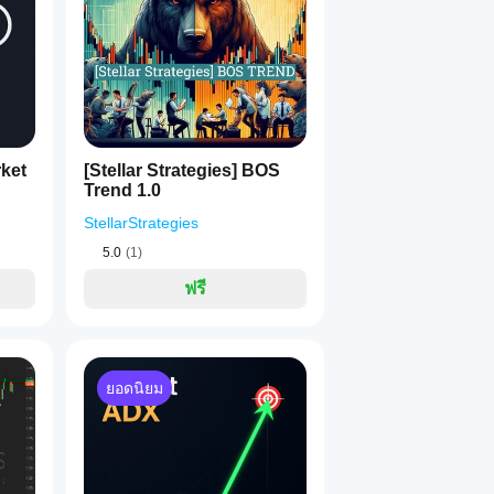
1
(แนะนำเพื่อความเสถียร)
ัญญาณที่น้อยลงแต่มีคุณภาพสูงขึ้น
่งเทียนที่ละเอียดอ่อนโดยไม่ปิดบังไส้เทียน
และเส้นคมชัด
rket
[Stellar Strategies] BOS
ราฟหลักของคุณ
Trend 1.0
ัยการไหลของปริมาณตามเวลาเพื่อคำนวณขอบเขตได้อย่างถูกต้อง อ
StellarStrategies
รองรับ
 กราฟ Renko, ช่วง, หรือ Tick
5.0
(1)
ฟรี
งและอาจไม่เหมาะสมกับนักลงทุนทุกคน อัตราทดสูงสามารถทำงานได้ท
ระสงค์การลงทุน ระดับประสบการณ์ และความเสี่ยงที่ยอมรับได้อย
ม่ได้เป็นคำแนะนำทางการเงิน
ยอดนิยม