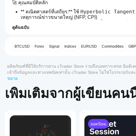
🚀 คุณสมบัติหลัก
Hyperbolic Tangent
** คณิตศาสตร์ที่เสถียร:** ใช้ 
เหตุการณ์ข่าวขนาดใหญ่ (NFP, CPI)
ความแม่นยำทางสายตา:
 แยกปริมาณเป็น 
กระทิง (สีเขีย
ดูต้นฉบับ
การผสานรวมกราฟระดับพรีเมียม:
5.0
โปรไฟล์อินดิเคเตอร์
ไฮไลต์แท่งเทียน:
 ระบายสีแท่งเทียนราคาในกราฟหล
ฉันจะ
ลูกศรสัญญาณ:
 วาดลูกศรที่ไม่รบกวนสำหรับการยื
เริ่มใช้
เส้นแนวตั้งขยาย:
 วาดเส้นประบาง ๆ ข้ามกราฟเพื่อช
อินดิเค
BTCUSD
Forex
Signal
Indices
EURUSD
Commodities
GB
เจาะจง
เตอร์ได้
อย่างไร?
ปรับแต่งได้เต็มที่:
 ควบคุมความทึบ สี ความหนาของเส้น 
รีวิว: 2
การแจ้งเตือนด้วยเสียง:
 รับการแจ้งเตือนทันทีเมื่อปริ
ผลิตภัณฑ์ที่มีให้บริการผ่าน cTrader Store รวมถึงบอทการเทรด อินดิเค
หลังจาก
แอป
ติดตั้ง
เข้าถึงข้อมูลและทางเทคนิคเท่านั้น cTrader Store ไม่ใช่โบรกเกอร
🎯 วิธีใช้ & สิ่งที่ควรมองหา
5
100 %
cTrader
เพิ่มอินส
ในอนาคต
ขยาย
ใดบ้าง
1. เกณฑ์สัญญาณ (+/- 0.8)
4
แตนซ์
0 %
 ตัวแกว่งมีขอบเขต เมื่อแท่งข้ามเ
เพื่อเริ่ม
ที่รอง
เพิ่มเติมจากผู้เขียนคนนี
3
0 %
โหมดเบรกเอาต์:
 หากราคากำลังทะลุระดับสำคัญและ VBO
ใช้อิน
รับอิน
โหมดหมดแรง:
 หากราคามีแนวโน้มมานานและ VBO พุ่ง
2
0 %
ดิเคเตอร์
ดิเค
สำหรับ
2. ปริมาณกระทิงกับหมี
1
เตอร์
0 %
การ
จาก
วิเคราะห์
แท่งสีเขียว:
 แรงกดดันจากการซื้อมีอำนาจเหนือกว่า
Store?
ทาง
แท่งสีแดง:
 แรงกดดันจากการขายมีอำนาจเหนือกว่า
ยอดนิยม
อินดิเค
เทคนิค
เคล็ดลับ:
 มองหาความแตกต่าง หากราคากำลังขึ้นแต่แท่ง
รีวิวจากลูกค้า
ฉันจะทด
เตอร์ที่
3. เส้นสัญญาณ (สีเหลือง)
 เส้นสีเหลืองทำหน้าที่เป็นเส้นฐ