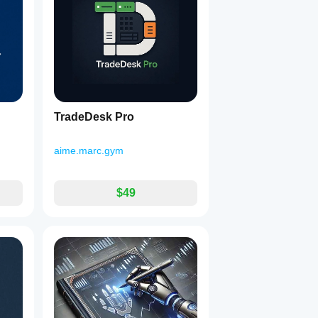
TradeDesk Pro
aime.marc.gym
$49