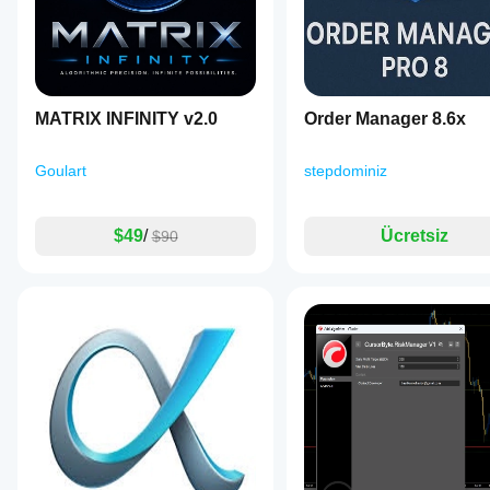
MATRIX INFINITY v2.0
Order Manager 8.6x
Goulart
stepdominiz
$49
/
Ücretsiz
$90