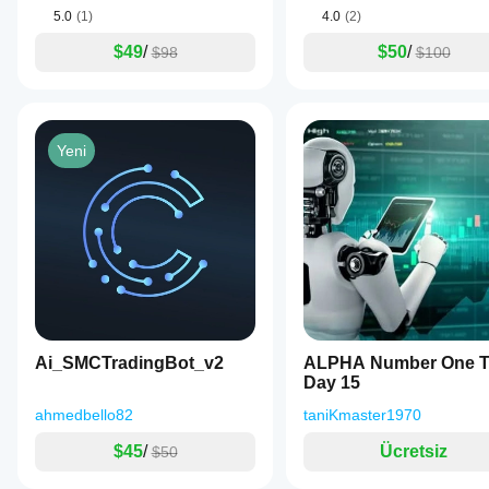
5.0
(1)
4.0
(2)
$49
/
$50
/
$98
$100
Yeni
Ai_SMCTradingBot_v2
ALPHA Number One Tr
Day 15
ahmedbello82
taniKmaster1970
$45
/
Ücretsiz
$50