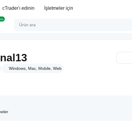
cTrader'ı edinin
İşletmeler için
rop
gnal13
Windows, Mac, Mobile, Web
meler