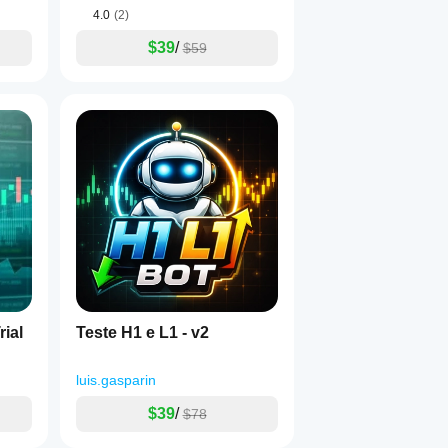
4.0
(2)
$39
/
$59
ial
Teste H1 e L1 - v2
luis.gasparin
$39
/
$78