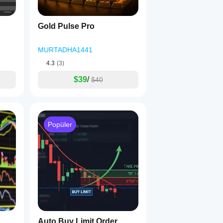
Gold Pulse Pro
MURTADHA1441
4.3
(3)
$39
/
$40
Popüler
Auto Buy Limit Order