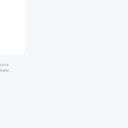
nızca
kteki