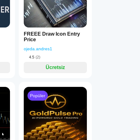
FREEE Draw Icon Entry
Price
ojeda.andres1
4.5
(2)
Ücretsiz
Popüler