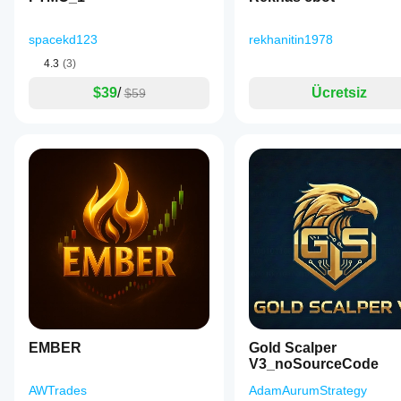
spacekd123
rekhanitin1978
4.3
(3)
$39
/
Ücretsiz
$59
EMBER
Gold Scalper
V3_noSourceCode
AWTrades
AdamAurumStrategy