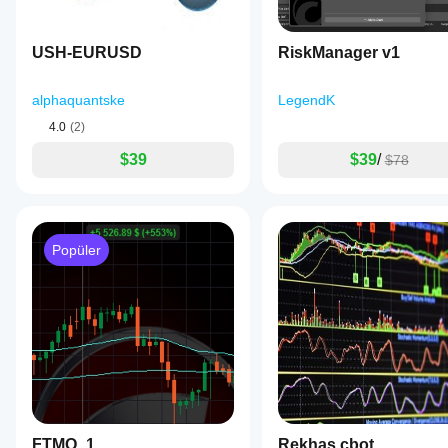
USH-EURUSD
RiskManager v1
alphaquantske
LegendK
4.0
(2)
$39
$39
/
$78
Popüler
FTMO_1
Rekhas cbot