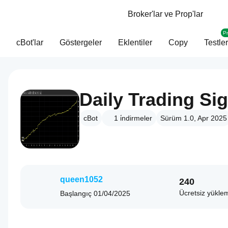
Broker'lar ve Prop'lar
P
cBot'lar
Göstergeler
Eklentiler
Copy
Testler
Daily Trading Si
cBot
1
i̇ndirmeler
Sürüm 1.0, Apr 2025
queen1052
240
Ücretsiz yükle
Başlangıç
01/04/2025