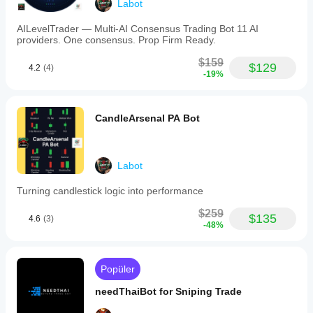
Labot
AILevelTrader — Multi-AI Consensus Trading Bot 11 AI
providers. One consensus. Prop Firm Ready.
$159
$129
4.2
(4)
-19%
CandleArsenal PA Bot
Labot
Turning candlestick logic into performance
$259
$135
4.6
(3)
-48%
Popüler
needThaiBot for Sniping Trade