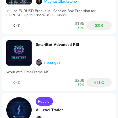
Magnus.Blackstone
✨ Lisa EURUSD Breakout - Session Box Precision for
EURUSD. Up to +855% in 30 Days✨
$195
$98
4.6
(3)
-50%
SmartBot-Advanced RSI
nvcong89
Work with TimeFrame M5.
$200
$100
4.0
(2)
-50%
Popüler
AI Level Trader