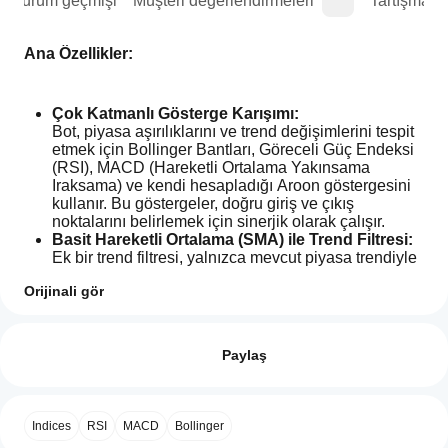
Sürüm geçmişi
Müşteri değerlendirmeleri
Tartışma
Ana Özellikler:
Çok Katmanlı Gösterge Karışımı:
Bot, piyasa aşırılıklarını ve trend değişimlerini tespit 
etmek için Bollinger Bantları, Göreceli Güç Endeksi 
(RSI), MACD (Hareketli Ortalama Yakınsama 
Iraksama) ve kendi hesapladığı Aroon göstergesini 
kullanır. Bu göstergeler, doğru giriş ve çıkış 
noktalarını belirlemek için sinerjik olarak çalışır.
Basit Hareketli Ortalama (SMA) ile Trend Filtresi:
Ek bir trend filtresi, yalnızca mevcut piyasa trendiyle 
uyumlu işlemlerin yapılmasını sağlar. Böylece büyük 
Orijinali gör
trende karşı olan sinyaller etkili bir şekilde filtrelenir.
İşlem profili
Akıllı Risk Yönetimi:
cBot'u
GoldTradingBot, işlemlerin çok hızlı ardışık 
nasıl
Değerlendirmeler: 0
açılmasını önleyen entegre bir bekleme 
başlatırım?
Paylaş
mekanizmasına sahiptir. Bu, yanlış sinyal riskini 
Kurulumdan
azaltır ve disiplinli bir işlem yürütülmesini sağlar. 
cBotlar, hangi
sonra
Ayrıca Lot Büyüklüğü, Kar Al ve Zarar Durdur 
cTrader
cBot'un bir
değerleri bireysel olarak ayarlanabilir, böylece botu 
Müşteri değerlendirmeleri
Indices
RSI
MACD
Bollinger
uygulamaları
bulut veya
risk stratejinize tam olarak uyarlayabilirsiniz.