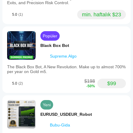
Exits, and Precision Risk Control.
min. haftalık $23
5.0
(1)
Popüler
Black Box Bot
Supreme.Algo
The Black Box Bot, A New Revolution. Make up to almost 700%
per year on Gold m5.
$198
$99
5.0
(2)
-50%
Yeni
EURUSD_USDEUR_Robot
Bubu-Gida