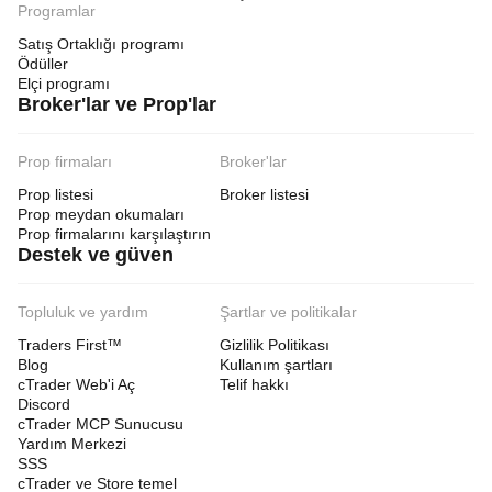
Programlar
Satış Ortaklığı programı
Ödüller
Elçi programı
Broker'lar ve Prop'lar
Prop firmaları
Broker'lar
Prop listesi
Broker listesi
Prop meydan okumaları
Prop firmalarını karşılaştırın
Destek ve güven
Topluluk ve yardım
Şartlar ve politikalar
Traders First™
Gizlilik Politikası
Blog
Kullanım şartları
cTrader Web'i Aç
Telif hakkı
Discord
cTrader MCP Sunucusu
Yardım Merkezi
SSS
cTrader ve Store temel