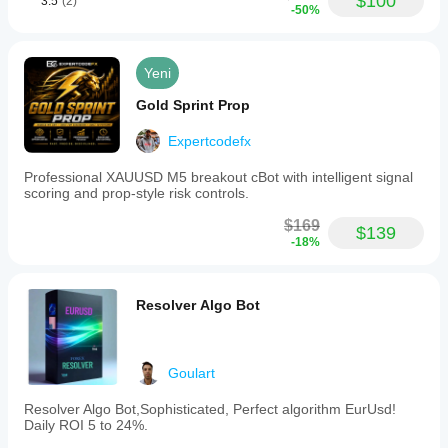
$100
3.5
(2)
-50%
Yeni
Gold Sprint Prop
Expertcodefx
Professional XAUUSD M5 breakout cBot with intelligent signal
scoring and prop-style risk controls.
$169
$139
-18%
Resolver Algo Bot
Goulart
Resolver Algo Bot,Sophisticated, Perfect algorithm EurUsd!
Daily ROI 5 to 24%.