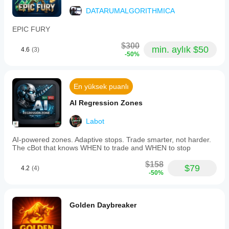
DATARUMALGORITHMICA
EPIC FURY
$300
min. aylık $50
4.6
(3)
-50%
En yüksek puanlı
AI Regression Zones
Labot
AI-powered zones. Adaptive stops. Trade smarter, not harder.
The cBot that knows WHEN to trade and WHEN to stop
$158
$79
4.2
(4)
-50%
Golden Daybreaker