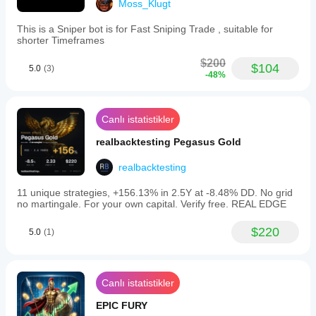
Moss_Klugt
This is a Sniper bot is for Fast Sniping Trade , suitable for
shorter Timeframes
$200
$104
5.0
(3)
-48%
Canlı istatistikler
realbacktesting Pegasus Gold
realbacktesting
11 unique strategies, +156.13% in 2.5Y at -8.48% DD. No grid
no martingale. For your own capital. Verify free. REAL EDGE
$220
5.0
(1)
Canlı istatistikler
EPIC FURY