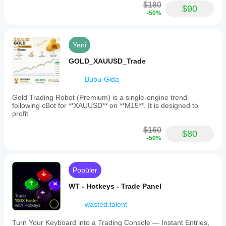
$180
$90
-50%
Yeni
GOLD_XAUUSD_Trade
Bubu-Gida
Gold Trading Robot (Premium) is a single-engine trend-
following cBot for **XAUUSD** on **M15**. It is designed to
profit
$160
$80
-50%
Popüler
WT - Hotkeys - Trade Panel
wasted.talent
Turn Your Keyboard into a Trading Console — Instant Entries,