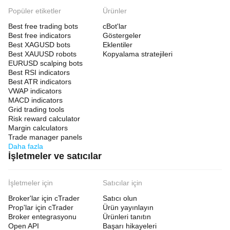
Popüler etiketler
Ürünler
Best free trading bots
cBot'lar
Best free indicators
Göstergeler
Best XAGUSD bots
Eklentiler
Best XAUUSD robots
Kopyalama stratejileri
EURUSD scalping bots
Best RSI indicators
Best ATR indicators
VWAP indicators
MACD indicators
Grid trading tools
Risk reward calculator
Margin calculators
Trade manager panels
Daha fazla
İşletmeler ve satıcılar
İşletmeler için
Satıcılar için
Broker'lar için cTrader
Satıcı olun
Prop'lar için cTrader
Ürün yayınlayın
Broker entegrasyonu
Ürünleri tanıtın
Open API
Başarı hikayeleri