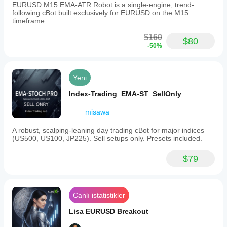
EURUSD M15 EMA-ATR Robot is a single-engine, trend-
following cBot built exclusively for EURUSD on the M15
timeframe
$160
$80
-50%
Yeni
Index-Trading_EMA-ST_SellOnly
misawa
A robust, scalping-leaning day trading cBot for major indices
(US500, US100, JP225). Sell setups only. Presets included.
$79
Canlı istatistikler
Lisa EURUSD Breakout