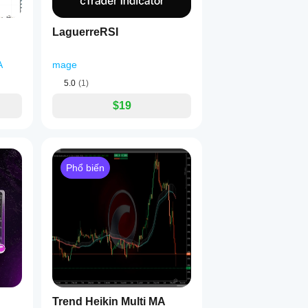
LaguerreRSI
A
mage
5.0
(1)
$19
Phổ biến
Trend Heikin Multi MA