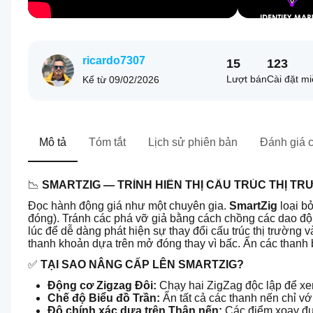
ricardo7307
15
123
Lượt bán
Cài đặt mi
Kể từ
09/02/2026
Mô tả
Tóm tắt
Lịch sử phiên bản
Đánh giá 
📉 
SMARTZIG — TRÌNH HIỂN THỊ CẤU TRÚC THỊ TRƯ
Đọc hành động giá như một chuyên gia. 
SmartZig
 loại b
đóng). Tránh các phá vỡ giả bằng cách chồng các dao đ
lúc để dễ dàng phát hiện sự thay đổi cấu trúc thị trường 
thanh khoản dựa trên mở đóng thay vì bấc. Ẩn các thanh b
✅ 
TẠI SAO NÂNG CẤP LÊN SMARTZIG?
Động cơ Zigzag Đôi:
 Chạy hai ZigZag độc lập để x
Chế độ Biểu đồ Trần:
 Ẩn tất cả các thanh nến chỉ 
Độ chính xác dựa trên Thân nến:
 Các điểm xoay đư