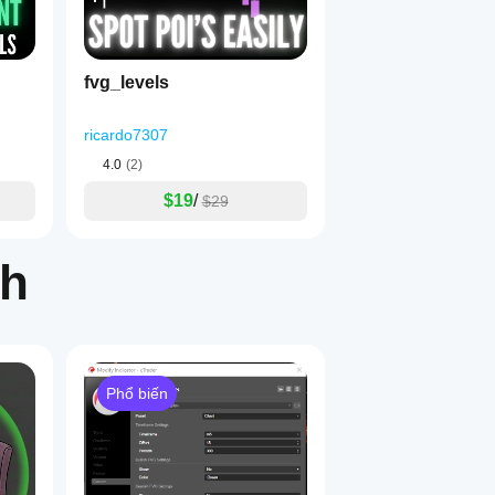
fvg_levels
ricardo7307
4.0
(2)
$19
/
$29
ch
ần bình luận video trên để giúp nhiều người nhất có thể!)
Phổ biến
g riêng biệt cho mỗi ZigZag.
n xem.
đến bất kỳ thanh lịch sử nào bằng chuột của bạn.