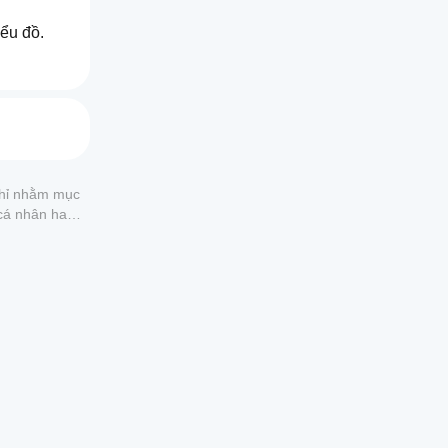
ểu đồ.
 chỉ nhằm mục
 cá nhân hay