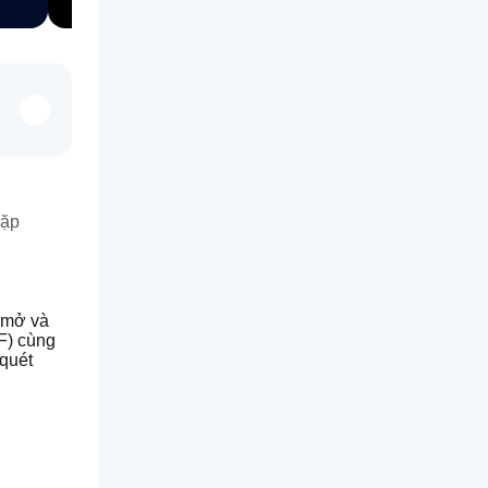
gặp
(mở và 
) cùng 
quét 