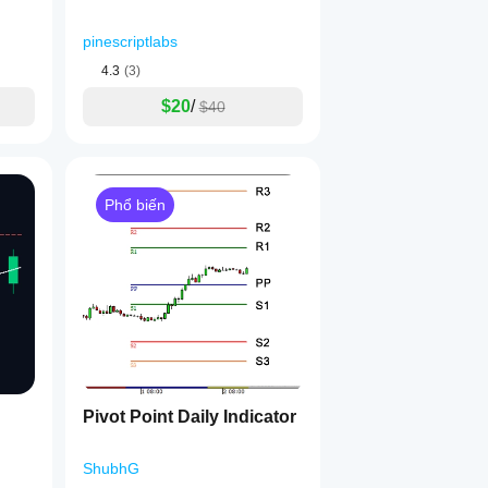
pinescriptlabs
4.3
(3)
$20
/
$40
Phổ biến
Pivot Point Daily Indicator
ShubhG