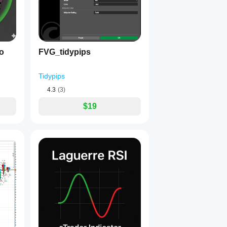
 nghiên cứu ngay lập tức để làm gọn màn hình của bạn.
o
FVG_tidypips
Tidypips
4.3
(3)
$19