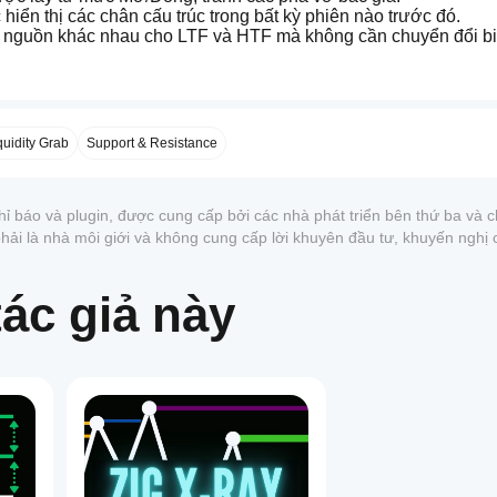
hiển thị các chân cấu trúc trong bất kỳ phiên nào trước đó.
n nguồn khác nhau cho LTF và HTF mà không cần chuyển đổi bi
cập nhật dao động của bạn theo thời gian thực.
quidity Grab
Support & Resistance
hỉ báo và plugin, được cung cấp bởi các nhà phát triển bên thứ ba và
 phải là nhà môi giới và không cung cấp lời khuyên đầu tư, khuyến nghị
ác giả này
1
bình luận video để giúp cộng đồng của chúng ta phát triển!)