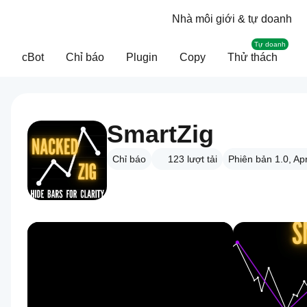
Nhà môi giới & tự doanh
Tự doanh
cBot
Chỉ báo
Plugin
Copy
Thử thách
SmartZig
Chỉ báo
123
lượt tải
Phiên bản 1.0, Ap