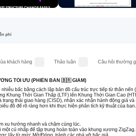
ễn phí
của khách hàng
Thảo luận
Câu hỏi thường 
ỜNG TỐI ƯU (PHIÊN BẢN 🇧🇷 GIẢM)
ỏ nhiễu bấc bằng cách lập bản đồ cấu trúc trực tiếp từ thân nến 
ộng Khung Thời Gian Thấp (LTF) lên Khung Thời Gian Cao (HTF
và trạng thái giao hàng (CISD), nhận xác nhận hành động giá và 
iểu đồ để rõ ràng hơn khi thực hiện phân tích kỹ thuật của bạn.
em xu hướng nhanh và chậm cùng lúc.
với một cú nhấp để tập trung hoàn toàn vào khung xương ZigZag.
ợc lấy từ mức Mở/Đóng, tránh các phá vỡ bấc giả.