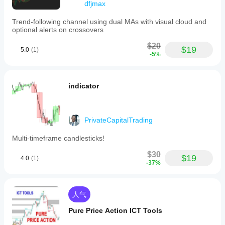
dfjmax
Trend-following channel using dual MAs with visual cloud and
optional alerts on crossovers
$20
$19
5.0
(1)
-5%
indicator
PrivateCapitalTrading
Multi-timeframe candlesticks!
$30
$19
4.0
(1)
-37%
人气
Pure Price Action ICT Tools