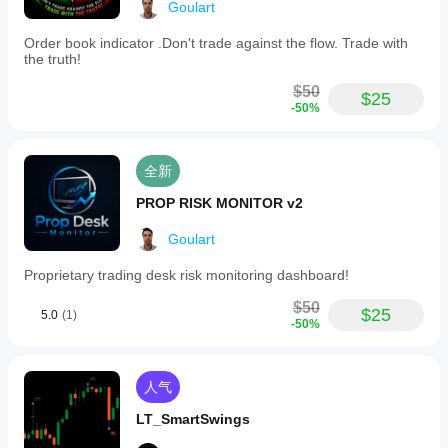
Goulart
Order book indicator .Don't trade against the flow. Trade with
the truth!
$50
$25
-50%
全新
PROP RISK MONITOR v2
Goulart
Proprietary trading desk risk monitoring dashboard!
$50
$25
5.0
(1)
-50%
人气
LT_SmartSwings