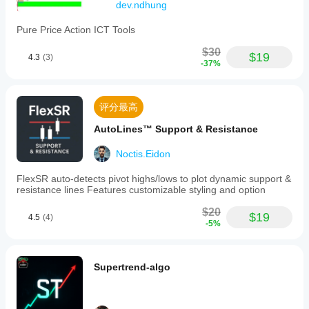
dev.ndhung
Pure Price Action ICT Tools
$30
$19
4.3
(3)
-37%
评分最高
AutoLines™ Support & Resistance
Noctis.Eidon
FlexSR auto‑detects pivot highs/lows to plot dynamic support &
resistance lines Features customizable styling and option
$20
$19
4.5
(4)
-5%
Supertrend-algo