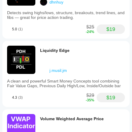
dhnhuy
Detects swing highs/lows, structure, breakouts, trend lines, and
fibs — great for price action trading.
$25
$19
5.0
(1)
-24%
Liquidity Edge
j.musil.jm
A clean and powerful Smart Money Concepts tool combining
Fair Value Gaps, Previous Daily High/Low, Inside/Outside bar
$29
$19
4.3
(3)
-35%
Volume Weighted Average Price