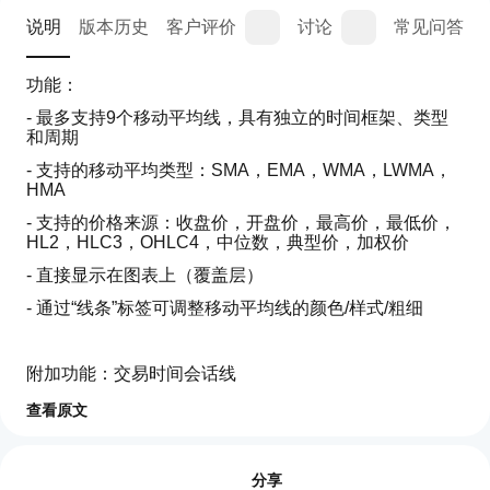
说明
版本历史
客户评价
讨论
常见问答
功能：
- 最多支持9个移动平均线，具有独立的时间框架、类型
和周期
- 支持的移动平均类型：SMA，EMA，WMA，LWMA，
HMA 
- 支持的价格来源：收盘价，开盘价，最高价，最低价，
HL2，HLC3，OHLC4，中位数，典型价，加权价
- 直接显示在图表上（覆盖层）
- 通过“线条”标签可调整移动平均线的颜色/样式/粗细
附加功能：交易时间会话线
- 两条垂直线表示开始和结束时间（HH:mm）
查看原文
指标配置
如
- 颜色、线型和粗细完全可自定义
何
评价:2
- 可通过参数启用/禁用
开
分享