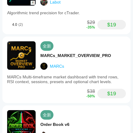
Labot
Algorithmic trend precision for cTrader.
$29
$19
4.0
(2)
-35%
全新
MARCs_MARKET_OVERVIEW_PRO
MARCs
MARCs Multi-timeframe market dashboard with trend rows,
RSI context, sessions, presets and optional chart levels.
$38
$19
-50%
全新
Order Book v6