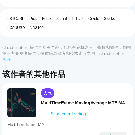
始
5
0 %
使
4
100 %
版本： 
V1.14
（稳定版）
用
BTCUSD
Prop
Forex
Signal
Indices
Crypto
Stocks
3
0 %
指
备注：
标?
2
XAUUSD
0 %
NAS100
- 高时间框架移动平均线默认以阶梯方式显示（真实值）
安装
1
0 %
哪些
-> 为保持准确性，不进行插值处理
后，
添
cTrader
加实例
cTrader Store 提供的所有产品，包括交易机器人、指标和插件，均由
应用支
即可开
第三方开发者提供，仅供信息参考和技术访问之用。cTrader Store 并
始使用
持来自
非经纪商，不提供投资建议、个人推荐或任何未来业绩保证。
展开
客户评价
该指标
Store
进行技
的指
该作者的其他作品
术分
标?
全部
5
4
3
2
1
析。
自定义指
如
标仅在
ForexAlgoMaster5
何
cTrader
人气
测
Windows
March 27, 2026
MultiTimeFrame MovingAverage MTF MA
和 Mac
试
上可用。
指
Schroeder.Trading
标?
PipHunter2023
将指
MultiTimeframe MA
我
标应
March 23, 2026
应
用
于