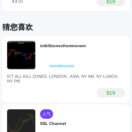
$19
4.3
(3)
Pretty
该
不同
fine as
的交
调
one more
易品
整
layer,
种和
指
especially
猜您喜欢
时间
in trend
标
周
days.
参
期，
数
以了
吗?
ictkillzonesfromnovem
解其
在各
是
种市
的，
场条
您可
mertalimunar
件下
以
修
的表
改参
ICT ALL KİLL ZONES, LONDON , ASİA, NY AM, NY LUNCH,
现。
数
以
NY PM
使指
标适
$19
应您
的策
略。
人气
SSL Channel