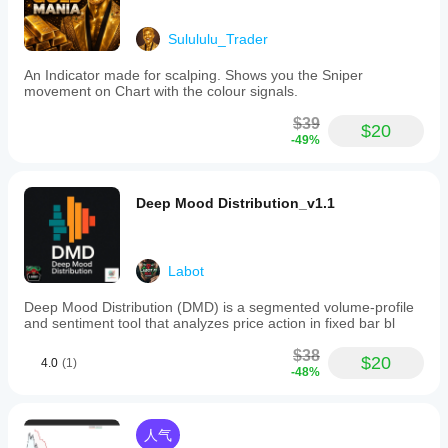
Sulululu_Trader
An Indicator made for scalping. Shows you the Sniper
movement on Chart with the colour signals.
$39
$20
-49%
Deep Mood Distribution_v1.1
Labot
Deep Mood Distribution (DMD) is a segmented volume-profile
and sentiment tool that analyzes price action in fixed bar bl
$38
$20
4.0
(1)
-48%
人气