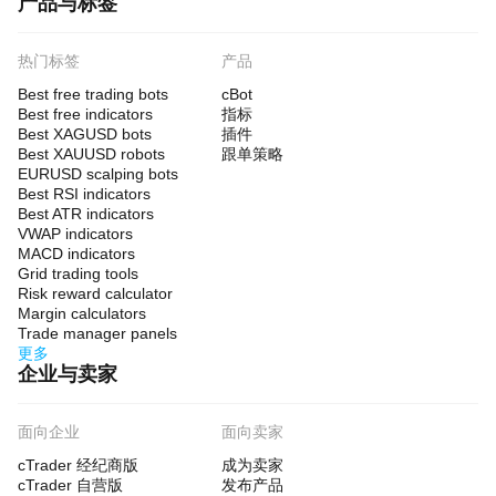
产品与标签
热门标签
产品
Best free trading bots
cBot
Best free indicators
指标
Best XAGUSD bots
插件
Best XAUUSD robots
跟单策略
EURUSD scalping bots
Best RSI indicators
Best ATR indicators
VWAP indicators
MACD indicators
Grid trading tools
Risk reward calculator
Margin calculators
Trade manager panels
更多
企业与卖家
面向企业
面向卖家
cTrader 经纪商版
成为卖家
cTrader 自营版
发布产品