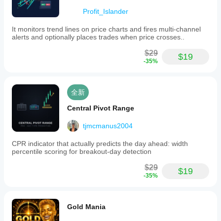
Profit_Islander
It monitors trend lines on price charts and fires multi-channel
alerts and optionally places trades when price crosses..
$29
$19
-35%
全新
Central Pivot Range
tjmcmanus2004
CPR indicator that actually predicts the day ahead: width
percentile scoring for breakout-day detection
$29
$19
-35%
Gold Mania