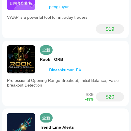
pengzuyun
VWAP is a powerful tool for intraday traders
$19
全新
Rook - ORB
Dineshkumar_FX
Professional Opening Range Breakout, Initial Balance, False
breakout Detection
$39
$20
-49%
全新
Trend Line Alerts