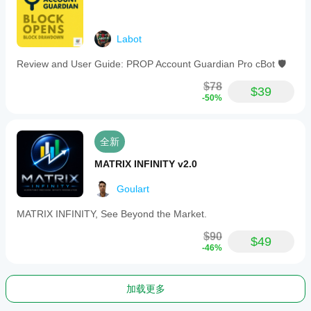
Labot
Review and User Guide: PROP Account Guardian Pro cBot 🛡️
$78
$39
-50%
全新
MATRIX INFINITY v2.0
Goulart
MATRIX INFINITY, See Beyond the Market.
$90
$49
-46%
加载更多