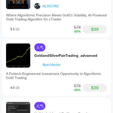
ALGOYAC
Where Algorithmic Precision Meets Gold’s Volatility. AI-Powered
Gold Trading Algorithm for cTrader.
$78
$39
5.0
(2)
-50%
人气
GoldandSilverPairTrading_advanced
ApexVector
A Fintech-Engineered Investment Opportunity in Algorithmic
Gold Trading
$78
$39
4.0
(3)
-50%
人气