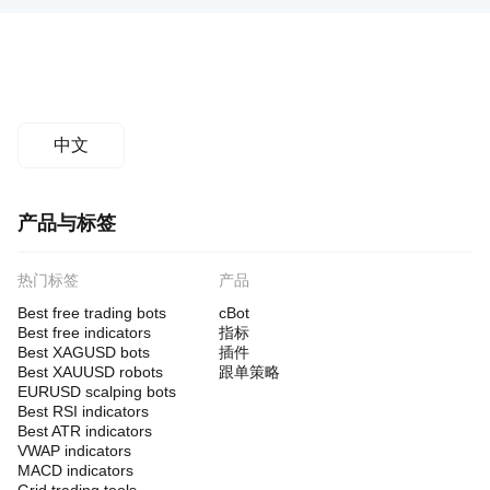
中文
产品与标签
热门标签
产品
Best free trading bots
cBot
Best free indicators
指标
Best XAGUSD bots
插件
Best XAUUSD robots
跟单策略
EURUSD scalping bots
Best RSI indicators
Best ATR indicators
VWAP indicators
MACD indicators