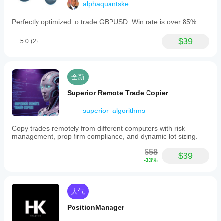
或使用
alphaquantske
的表
提供的
现会
Perfectly optimized to trade GBPUSD. Win rate is over 85%
优化文
相同
件
。
吗?
$39
5.0
(2)
表现
可能
因经
纪商
全新
条
件、
Superior Remote Trade Copier
点差
和执
superior_algorithms
行质
量而
Copy trades remotely from different computers with risk
异。
management, prop firm compliance, and dynamic lot sizing.
在您
$58
自己
$39
-33%
的环
境中
测试
机器
人气
人有
助于
PositionManager
了解