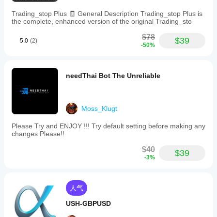
和 Mac
化
交易)上
其他
支持本地
运行
cBot
Trading_stop Plus 🧾 General Description Trading_stop Plus is
人！
执行。
the complete, enhanced version of the original Trading_sto
cBot，并
设置
随着时间
以获
$78
的推移监
$39
5.0
(2)
得更
-50%
控其活
好的
动。重点
结果
关注一致
吗?
性、回撤
needThai Bot The Unreliable
和不同市
优化
我应
场条件下
cBot
该在
的表现。
以适
运行
在
应您
Moss_Klugt
cTrader
的经
cBot
Please Try and ENJOY !!! Try default setting before making any
Windows
纪商
之前
changes Please!!
和 Mac
和市
调整
上使用历
场条
其参
$40
史市场数
件，
$39
数
-3%
据回测您
可以
吗?
的
显著
您可以
cBot。
提高
cBot
使用默
其性
人气
在每
认参数
能。
个账
启动
USH-GBPUSD
cBot，
户上