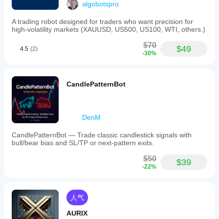
algobotspro
A trading robot designed for traders who want precision for
high-volatility markets (XAUUSD, US500, US100, WTI, others.)
$70
$49
4.5
(2)
-30%
CandlePatternBot
DenM
CandlePatternBot — Trade classic candlestick signals with
bull/bear bias and SL/TP or next-pattern exits.
$50
$39
-22%
人气
AURIX