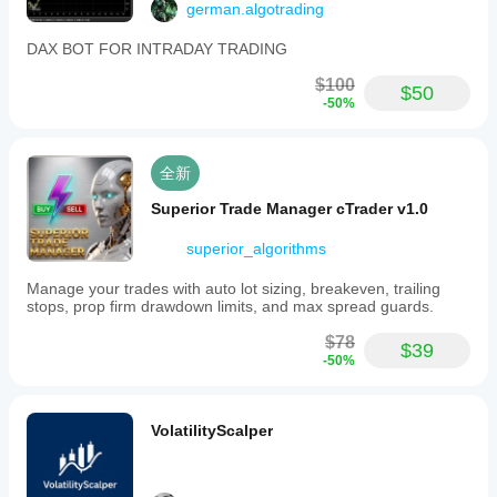
german.algotrading
DAX BOT FOR INTRADAY TRADING
$100
$50
-50%
全新
Superior Trade Manager cTrader v1.0
superior_algorithms
Manage your trades with auto lot sizing, breakeven, trailing
stops, prop firm drawdown limits, and max spread guards.
$78
$39
-50%
VolatilityScalper