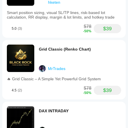
其在
hketen
真实
使用
Smart position sizing, visual SL/TP lines, risk-based lot
calculation, RR display, margin & lot limits, and hotkey trade
中的
表
$78
现。
$39
5.0
(3)
-50%
Grid Classic (Renko Chart)
MrTrades
🔥 Grid Classic – A Simple Yet Powerful Grid System
$78
$39
4.5
(2)
-50%
DAX INTRADAY