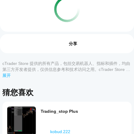
交易概览
如何
启动
评价:0
cBot?
分享
安装
哪些
后，
cTrader
启动
cTrader Store 提供的所有产品，包括交易机器人、指标和插件，均由
客户评价
应用支
cBot
第三方开发者提供，仅供信息参考和技术访问之用。cTrader Store 并
的
持
非经纪商，不提供投资建议、个人推荐或任何未来业绩保证。
展开
全部
5
4
3
2
1
云端
cBot?
或本
所有
地实
如何
该产
猜您喜欢
cTrader
例
。
品尚
测试
应用都支
无评
cBot
持 cBot
价。
的云端执
的表
已经
Trading_stop Plus
行，而只
现?
试过
有
在干净的
了？
cTrader
我应
模拟账户
抢先
Windows
该优
(无历史
kobud.222
告诉