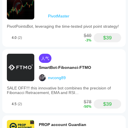
PivotMaster
PivotPointsBot, leveraging the time-tested pivot point strategy!
$40
$39
4.0
(2)
-3%
人气
SmartBot-Fibonanci-FTMO
nvcong89
SALE OFF!!! this innovative bot combines the precision of
Fibonacci Retracement, EMA and RSI...
$78
$39
4.5
(2)
-50%
PROP account Guardian