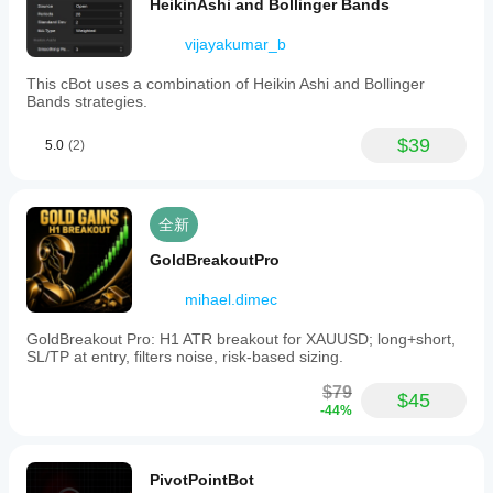
HeikinAshi and Bollinger Bands
vijayakumar_b
This cBot uses a combination of Heikin Ashi and Bollinger
Bands strategies.
$39
5.0
(2)
全新
GoldBreakoutPro
mihael.dimec
GoldBreakout Pro: H1 ATR breakout for XAUUSD; long+short,
SL/TP at entry, filters noise, risk-based sizing.
$79
$45
-44%
PivotPointBot