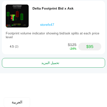
Delta Footprint Bid x Ask
storefx47
Footprint volume indicator showing bid/ask splits at each price
level
$125
$95
4.5
(2)
-24%
تحميل المزيد
العربية