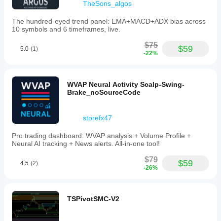
TheSons_algos
The hundred-eyed trend panel: EMA+MACD+ADX bias across
10 symbols and 6 timeframes, live.
$75
$59
5.0
(1)
-22%
WVAP Neural Activity Scalp-Swing-
Brake_noSourceCode
storefx47
Pro trading dashboard: WVAP analysis + Volume Profile +
Neural AI tracking + News alerts. All-in-one tool!
$79
$59
4.5
(2)
-26%
TSPivotSMC-V2