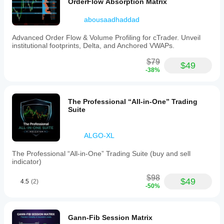
OrderFlow Absorption Matrix
abousaadhaddad
Advanced Order Flow & Volume Profiling for cTrader. Unveil
institutional footprints, Delta, and Anchored VWAPs.
$79
$49
-38%
The Professional “All-in-One” Trading
Suite
ALGO-XL
The Professional “All-in-One” Trading Suite (buy and sell
indicator)
$98
$49
4.5
(2)
-50%
Gann-Fib Session Matrix