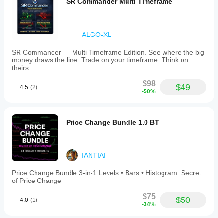
SR Commander Multi Timeframe
ALGO-XL
SR Commander — Multi Timeframe Edition. See where the big
money draws the line. Trade on your timeframe. Think on
theirs
$98
$49
4.5
(2)
-50%
Price Change Bundle 1.0 BT
IANTIAI
Price Change Bundle 3-in-1 Levels • Bars • Histogram. Secret
of Price Change
$75
$50
4.0
(1)
-34%