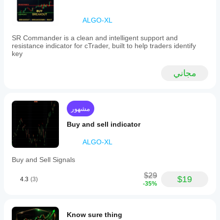
يمكنني
متاحة
هل
اختبار
فقط في
جرَّبته
ALGO-XL
cTrader
المؤشر؟
بالفعل؟
Windows
كن أول
طبِّق
SR Commander is a clean and intelligent support and
وMac.
هل يجب
من
المؤشر
resistance indicator for cTrader, built to help traders identify
عليّ
يخبر
على
key
تعديل
الآخرين!
رموز
وفترات
معلمات
مجاني
مختلفة
المؤشر؟
لفهم
نعم، يمكنك
كيفية
تعديل
تصرفه
مشهور
المعلمات
في ظل
لتكييف
ظروف
Buy and sell indicator
المؤشر مع
السوق
استراتيجيتك.
المختلفة.
ALGO-XL
Buy and Sell Signals
$29
$19
4.3
(3)
-35%
Know sure thing