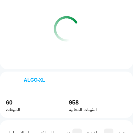
ALGO-XL
60
958
التثبيتات المجانية
المبيعات