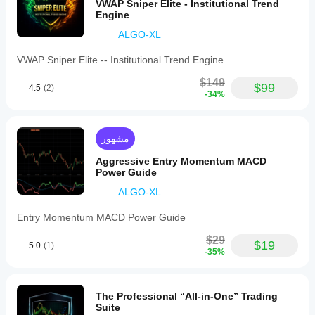
VWAP Sniper Elite - Institutional Trend
Engine
ALGO-XL
VWAP Sniper Elite -- Institutional Trend Engine
$149
$99
4.5
(2)
-34%
مشهور
Aggressive Entry Momentum MACD
Power Guide
ALGO-XL
Entry Momentum MACD Power Guide
$29
$19
5.0
(1)
-35%
The Professional “All-in-One” Trading
Suite