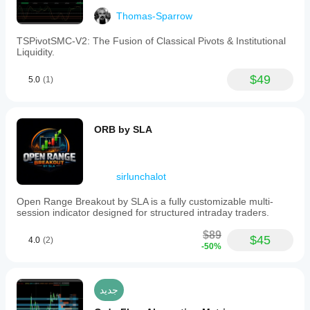
Thomas-Sparrow
TSPivotSMC-V2: The Fusion of Classical Pivots & Institutional
Liquidity.
$49
5.0
(1)
ORB by SLA
sirlunchalot
Open Range Breakout by SLA is a fully customizable multi-
session indicator designed for structured intraday traders.
$89
$45
4.0
(2)
-50%
جديد