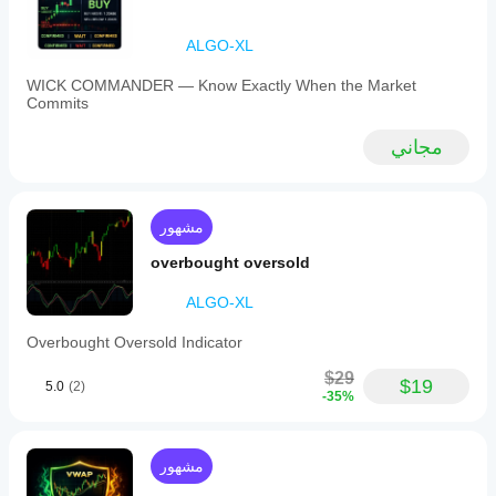
ALGO-XL
WICK COMMANDER — Know Exactly When the Market
Commits
مجاني
مشهور
overbought oversold
ALGO-XL
Overbought Oversold Indicator
$29
$19
5.0
(2)
-35%
مشهور