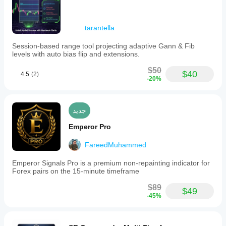
tarantella
Session-based range tool projecting adaptive Gann & Fib
levels with auto bias flip and extensions.
$50
$40
4.5
(2)
-20%
جديد
Emperor Pro
FareedMuhammed
Emperor Signals Pro is a premium non-repainting indicator for
Forex pairs on the 15-minute timeframe
$89
$49
-45%