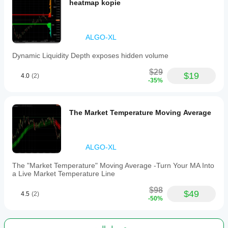
heatmap kopie
ALGO-XL
Dynamic Liquidity Depth exposes hidden volume
$29
$19
4.0
(2)
-35%
The Market Temperature Moving Average
ALGO-XL
The "Market Temperature" Moving Average -Turn Your MA Into
a Live Market Temperature Line
$98
$49
4.5
(2)
-50%