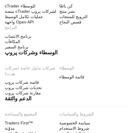
كن بائعًا
cTrader للوسطاء
نشر منتج
منصة cTrader لشركات پروپ
الترويج للمنتجات
عمليات تكامل الوسيط
قصص النجاح
واجهة Open API
البرامج
برنامج الانتساب
المكافآت
برنامج السفير
الوسطاء وشركات پروپ
الوسطاء
شركات تداول خاصة (شركات
بورب)
قائمة الوسطاء
قائمة شركات پروپ
تحديات شركات پروپ
مقارنة شركات پروب
الدعم والثقة
الشروط والسياسات
المجتمع والمساعدة
سياسة الخصوصية
Traders First™
شروط الاستخدام
مدوّنة