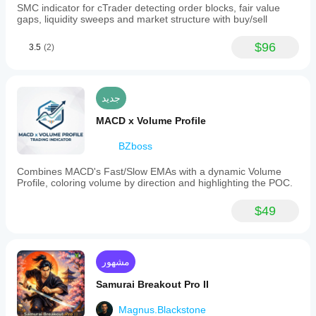
SMC indicator for cTrader detecting order blocks, fair value
gaps, liquidity sweeps and market structure with buy/sell
$96
3.5
(2)
جديد
MACD x Volume Profile
BZboss
Combines MACD's Fast/Slow EMAs with a dynamic Volume
Profile, coloring volume by direction and highlighting the POC.
$49
مشهور
Samurai Breakout Pro II
Magnus.Blackstone