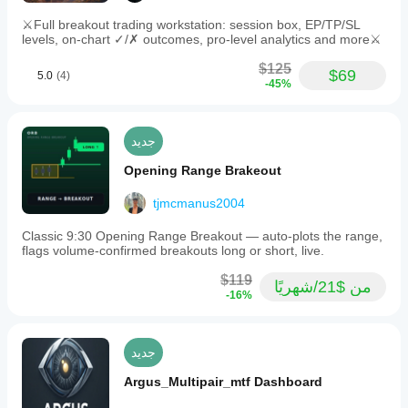
⚔️Full breakout trading workstation: session box, EP/TP/SL
levels, on-chart ✓/✗ outcomes, pro-level analytics and more⚔️
$125
$69
5.0
(4)
-45%
جديد
Opening Range Brakeout
tjmcmanus2004
Classic 9:30 Opening Range Breakout — auto-plots the range,
flags volume-confirmed breakouts long or short, live.
$119
من $21/شهريًا
-16%
جديد
Argus_Multipair_mtf Dashboard