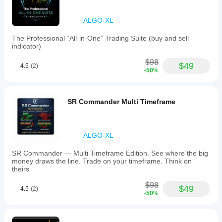
ALGO-XL
The Professional “All-in-One” Trading Suite (buy and sell
indicator)
$98
$49
4.5
(2)
-50%
SR Commander Multi Timeframe
ALGO-XL
SR Commander — Multi Timeframe Edition. See where the big
money draws the line. Trade on your timeframe. Think on
theirs
$98
$49
4.5
(2)
-50%