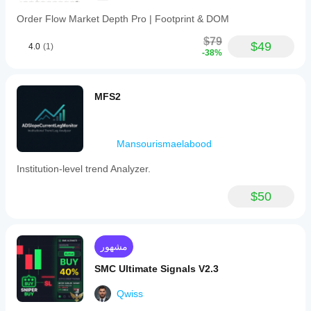
Order Flow Market Depth Pro | Footprint & DOM
$79
$49
4.0
(1)
-38%
MFS2
Mansourismaelabood
Institution-level trend Analyzer.
$50
مشهور
SMC Ultimate Signals V2.3
Qwiss