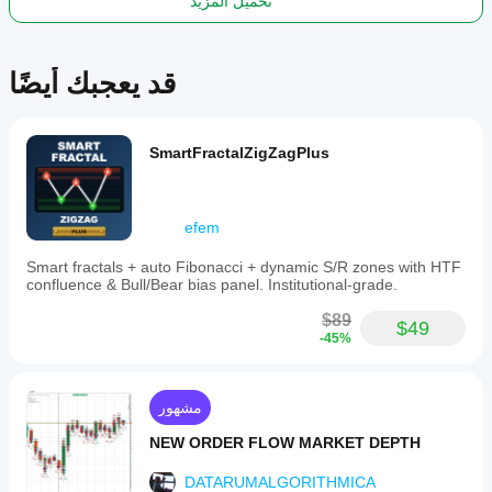
تحميل المزيد
قد يعجبك أيضًا
SmartFractalZigZagPlus
efem
Smart fractals + auto Fibonacci + dynamic S/R zones with HTF
confluence & Bull/Bear bias panel. Institutional-grade.
$89
$49
-45%
مشهور
NEW ORDER FLOW MARKET DEPTH
DATARUMALGORITHMICA