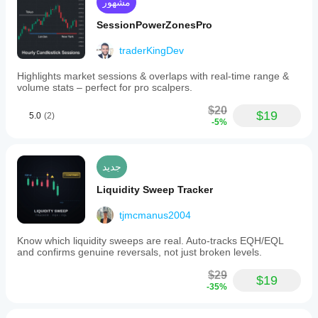
مشهور
SessionPowerZonesPro
traderKingDev
Highlights market sessions & overlaps with real-time range &
volume stats – perfect for pro scalpers.
$20
$19
5.0
(2)
-5%
جديد
Liquidity Sweep Tracker
tjmcmanus2004
Know which liquidity sweeps are real. Auto-tracks EQH/EQL
and confirms genuine reversals, not just broken levels.
$29
$19
-35%