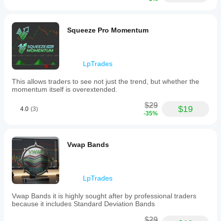
zone.
والوسطى والسفلى لتناسب قالب الرسم البياني 
This
الشخصي الخاص بك.
multi-
layer
Squeeze Pro Momentum
cloud
system
لماذا هذه الأداة ضرورية
helps
identify
يفشل معظم المتداولين لأنهم يعاملون الدعم والمقاومة 
LpTrades
high-
كخطوط فردية. في الواقع، هي 
مناطق
. تقوم 
سحابة 
probability
دونشيان الذكية للانعكاس
 برسم هذه المناطق رياضيًا، 
This allows traders to see not just the trend, but whether the
reversal
مما يمنحك صورة أوضح لبنية السوق مقارنة بأي مؤشر 
momentum itself is overextended.
zones
قناة تقليدي.
and
$29
market
$19
4.0
(3)
-35%
structure
more
effectively
than
Vwap Bands
traditional
Donchian
Channels.
Key
LpTrades
features
include
an
Vwap Bands it is highly sought after by professional traders
ATR-
because it includes Standard Deviation Bands
based
volatility
$29