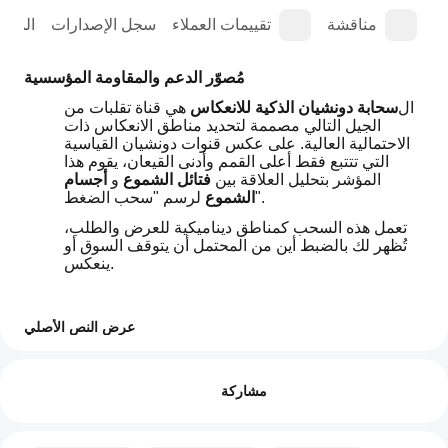
عة
مناقشة
تقييمات العملاء
سجل الإصدارات
المل
مُصوّر الدعم والمقاومة المؤسسية
ال
سحابة دونشيان الذكية للانعكاس
 هي قناة تقلبات من 
الجيل التالي مصممة لتحديد مناطق الانعكاس ذات 
الاحتمالية العالية. على عكس قنوات دونشيان القياسية 
التي تتتبع فقط أعلى القمم وأدنى القيعان، يقوم هذا 
المؤشر بتحليل العلاقة بين 
فتائل الشموع
 و 
أجسام 
 لرسم "سحب الضغط".
الشموع
تعمل هذه السحب كمناطق ديناميكية للعرض والطلب، 
تُظهر لك بالضبط أين من المحتمل أن يتوقف السوق أو 
ينعكس.
هيكل متعدد السحب متقدم
عرض النص الأصلي
كيف
يتميز هذا المؤشر بنظام سحب متطور مكون من 3 
ملخص الذكاء الاصطناعي
طبقات:
يمكنني
التقييمات: 1
The
مشاركة
البدء في
Smart
سحابة المقاومة (سماوي/أزرق):
 تقع في الأعلى، 
Donchian
استخدام
5
100 %
وتُظهر الفجوة بين أعلى فتيل وأعلى جسم شمعة. هذه 
Cloud
مؤشر؟
هي "منطقة البيع".
4
0 %
is