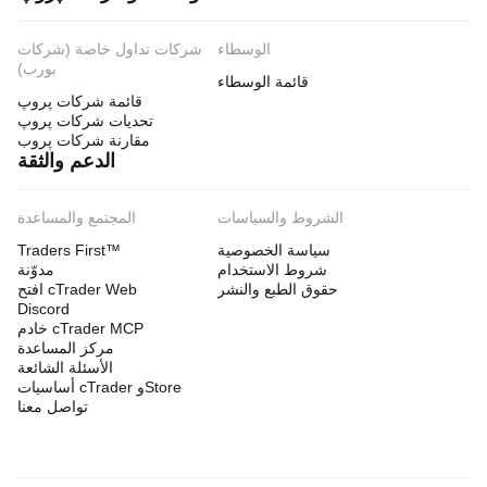
الوسطاء
شركات تداول خاصة (شركات
بورب)
قائمة الوسطاء
قائمة شركات پروپ
تحديات شركات پروپ
مقارنة شركات پروب
الدعم والثقة
الشروط والسياسات
المجتمع والمساعدة
سياسة الخصوصية
Traders First™
شروط الاستخدام
مدوّنة
حقوق الطبع والنشر
افتح cTrader Web
Discord
خادم cTrader MCP
مركز المساعدة
الأسئلة الشائعة
أساسيات cTrader وStore
تواصل معنا