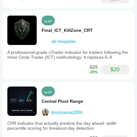
جديد
Final_ICT_KillZone_CRT
ab.moqadas
A professional-grade cTrader indicator for traders following the
Inner Circle Trader (ICT) methodology. It replaces 6–8
$25
$20
-20%
جديد
Central Pivot Range
tjmcmanus2004
CPR indicator that actually predicts the day ahead: width
percentile scoring for breakout-day detection