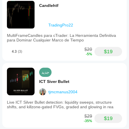
Candlehtf
TradingPro22
MultiFrameCandles para cTrader: La Herramienta Definitiva
para Dominar Cualquier Marco de Tiempo
$20
$19
4.3
(3)
-5%
جديد
ICT Siver Bullet
tjmcmanus2004
Live ICT Silver Bullet detection: liquidity sweeps, structure
shifts, and killzone-gated FVGs, graded and glowing in rea
$29
$19
-35%