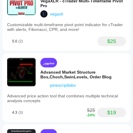
البيانات
VegaXLR - cTrader Multi-Timeframe Pivot
Pro
أعمدة السعر فقط
vegaxlr
الإشارات
المدعومة
Customizable multi-timeframe pivot point indicator for cTrader
الانقطاع
with alerts, Fibonacci, CPR, and more!
الانعكاس
$25
5.0
(2)
قوة الاتجاه
لمس المستوى
كسر المستوى
مشهور
Advanced Market Structure
Bos,Choch,SwinLevels, Order Blog
pinescriptlabs
Advanced price action tool that combines multiple technical
analysis concepts
$25
$19
4.3
(3)
-24%