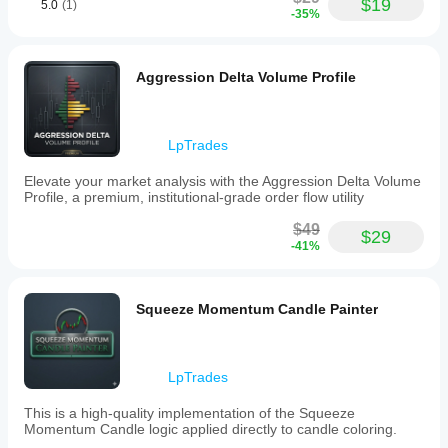
$19
5.0
(1)
filter
-35%
to
reduce
noise,
and
Aggression Delta Volume Profile
smart
candle
coloring
that
LpTrades
highlights
breakout
Elevate your market analysis with the Aggression Delta Volume
momentum
Profile, a premium, institutional-grade order flow utility
—
lime
$49
candles
$29
-41%
signal
bullish
breakouts
above
Squeeze Momentum Candle Painter
resistance,
while
red
candles
LpTrades
indicate
bearish
breakouts
This is a high-quality implementation of the Squeeze
below
Momentum Candle logic applied directly to candle coloring.
support.