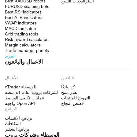
استراتيجيات النسخ
Best XAUUSD robots
EURUSD scalping bots
Best RSI indicators
Best ATR indicators
VWAP indicators
MACD indicators
Grid trading tools
Risk reward calculator
Margin calculators
Trade manager panels
المزيد
الأعمال والبائعون
للبائعين
للأعمال
كن بائعًا
cTrader للوسطاء
نشر منتج
منصة cTrader لشركات پروپ
الترويج للمنتجات
عمليات تكامل الوسيط
قصص النجاح
واجهة Open API
البرامج
برنامج الانتساب
المكافآت
برنامج السفير
الوسطاء وشركات پروپ