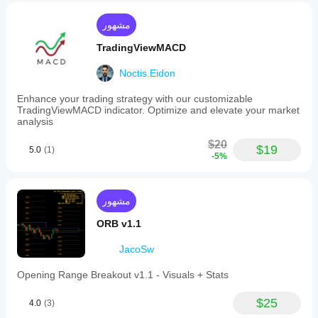
مشهور
TradingViewMACD
Noctis.Eidon
Enhance your trading strategy with our customizable
TradingViewMACD indicator. Optimize and elevate your market
analysis
$20
$19
5.0
(1)
-5%
مشهور
ORB v1.1
JacoSw
Opening Range Breakout v1.1 - Visuals + Stats
$25
4.0
(3)