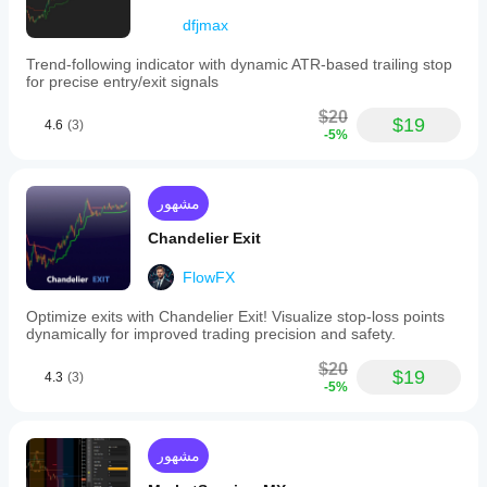
not
dfjmax
closing
above
resistance,
Trend-following indicator with dynamic ATR-based trailing stop
trend
for precise entry/exit signals
breakouts
confirmed
$20
$19
4.6
(3)
by
-5%
lime
candles,
and
support
مشهور
bounces
where
Chandelier Exit
price
touches
FlowFX
the
support
Optimize exits with Chandelier Exit! Visualize stop-loss points
cloud
dynamically for improved trading precision and safety.
during
pullbacks.
$20
$19
The
4.3
(3)
-5%
indicator’s
parameters,
such
as
مشهور
lookback
period