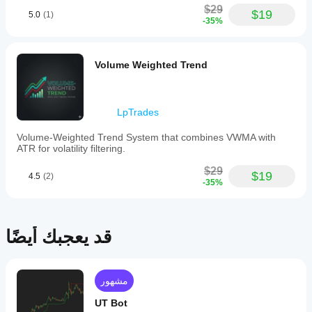
The
$29
$19
5.0
(1)
thickness
-35%
of
the
clouds
reflects
Volume Weighted Trend
volatility,
with
thicker
clouds
LpTrades
showing
higher
Volume-Weighted Trend System that combines VWMA with
rejection
ATR for volatility filtering.
or
indecision.
$29
Traders
$19
4.5
(2)
-35%
can
use
the
indicator
for
قد يعجبك أيضًا
mean
reversion
by
spotting
مشهور
price
entering
UT Bot
but