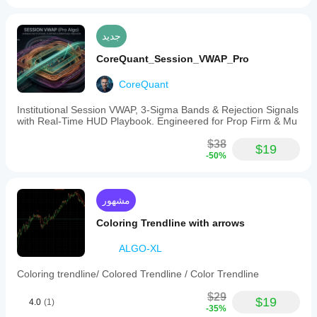
جديد
CoreQuant_Session_VWAP_Pro
CoreQuant
Institutional Session VWAP, 3-Sigma Bands & Rejection Signals
with Real-Time HUD Playbook. Engineered for Prop Firm & Mu
$38
$19
-50%
مشهور
Coloring Trendline with arrows
ALGO-XL
Coloring trendline/ Colored Trendline / Color Trendline
$29
$19
4.0
(1)
-35%