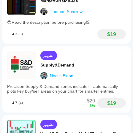
MarketSession-MX
and
ATR
Thomas-Sparrow
multiplier,
are
customizable,
😎Read the description before purchasing💩
along
with
$19
4.3
(3)
cloud
colors
to
fit
user
مشهور
preferences.
Supply&Demand
ملف تعريف المؤشر
فئة
Noctis.Eidon
المؤشر
الدعم
Precision Supply & Demand zones indicator—automatically
والمقاومة
plots key buy/sell areas on your chart for smarter entries.
نوع
$20
$19
4.7
(4)
المخرجات
-5%
التصور
فلتر
مشهور
متطلبات