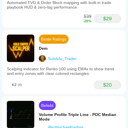
Automated FVG & Order Block mapping with built-in trade
playbook HUD & zero-lag performance.
$39
$29
-26%
Beste Ratings
Dem
Sulululu_Trader
Scalping indicator for Renko 100 using EMAs to show trend
and entry zones with clear colored rectangles.
$20
4.2
(4)
Beliebt
Volume Profile Triple Line - POC Median
Mode
lifeofmichaeltrading