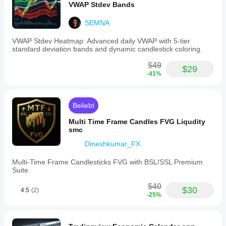
VWAP Stdev Bands
SEMNA
VWAP Stdev Heatmap: Advanced daily VWAP with 5-tier
standard deviation bands and dynamic candlestick coloring.
$49
$29
-41%
Beliebt
Multi Time Frame Candles FVG Liqudity
smc
Dineshkumar_FX
Multi-Time Frame Candlesticks FVG with BSL/SSL Premium
Suite
$40
$30
4.5
(2)
-25%