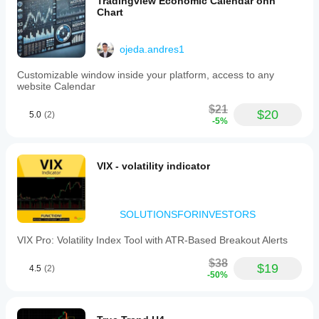
Tradingview Economic Calendar onn
Chart
ojeda.andres1
Customizable window inside your platform, access to any
website Calendar
$21
$20
5.0
(2)
-5%
VIX - volatility indicator
SOLUTIONSFORINVESTORS
VIX Pro: Volatility Index Tool with ATR-Based Breakout Alerts
$38
$19
4.5
(2)
-50%