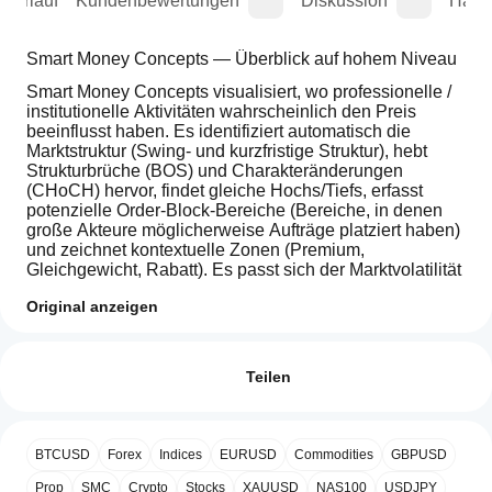
sverlauf
Kundenbewertungen
Diskussion
Häufi
Smart Money Concepts — Überblick auf hohem Niveau
Smart Money Concepts visualisiert, wo professionelle / 
institutionelle Aktivitäten wahrscheinlich den Preis 
beeinflusst haben. Es identifiziert automatisch die 
Marktstruktur (Swing- und kurzfristige Struktur), hebt 
Strukturbrüche (BOS) und Charakteränderungen 
(CHoCH) hervor, findet gleiche Hochs/Tiefs, erfasst 
potenzielle Order-Block-Bereiche (Bereiche, in denen 
große Akteure möglicherweise Aufträge platziert haben) 
und zeichnet kontextuelle Zonen (Premium, 
Gleichgewicht, Rabatt). Es passt sich der Marktvolatilität 
an, sodass seine Schwellenwerte mit der aktuellen 
Original anzeigen
Aktivität des Instruments skalieren.
Indikatorprofil
Wie kann
Was Trader auf einen Blick erhalten
ich einen
Bewertungen: 0
Klare Beschriftungen, die zeigen, wann die Struktur 
Indikator
Teilen
kippt oder gebrochen wird (hilft Ihnen, die Tendenz 
verwenden?
zu bestimmen).
Fügen Sie
Hervorgehobene Order-Block-Bereiche — 
Welche
nach der
Kundenbewertungen
potenzielle Angebots-/Nachfragezonen, die der 
BTCUSD
Forex
Indices
EURUSD
Commodities
GBPUSD
cTrader-
Installation
Preis oft erneut testet.
Apps
eine
Prop
SMC
Crypto
Stocks
XAUUSD
NAS100
USDJPY