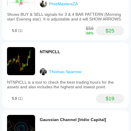
PrezMastersZA
Shows BUY & SELL signals for 3 & 4 BAR PATTERN (Morning
star/ Evening star). It is adjustable and it will SHOW ARROWS.
$50
$25
5.0
(1)
-50%
NTNPICLL
Thomas-Sparrow
NTNPICLL is a tool to check the best trading hours for the
assets and also includes the highest and lowest point
$19
5.0
(1)
Gaussian Channel [Iridio Capital]