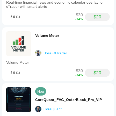
Real-time financial news and economic calendar overlay for
cTrader with smart alerts
$30
$20
5.0
(1)
-34%
Volume Meter
BossFXTrader
Volume Meter
$30
$20
5.0
(1)
-34%
Neu
CoreQuant_FVG_OrderBlock_Pro_VIP
CoreQuant