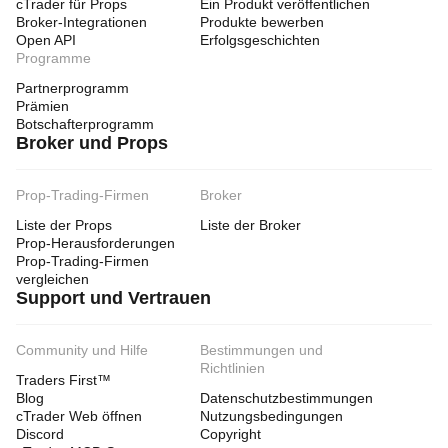
cTrader für Props
Ein Produkt veröffentlichen
Broker-Integrationen
Produkte bewerben
Open API
Erfolgsgeschichten
Programme
Partnerprogramm
Prämien
Botschafterprogramm
Broker und Props
Prop-Trading-Firmen
Broker
Liste der Props
Liste der Broker
Prop-Herausforderungen
Prop-Trading-Firmen
vergleichen
Support und Vertrauen
Community und Hilfe
Bestimmungen und
Richtlinien
Traders First™
Blog
Datenschutzbestimmungen
cTrader Web öffnen
Nutzungsbedingungen
Discord
Copyright