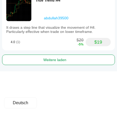
True Trend H4
abdullah39500
It draws a step line that visualize the movement of H4.
Particularly effective when trade on lower timeframe.
$20
$19
4.0
(1)
-5%
Weitere laden
Deutsch