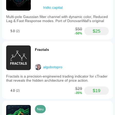
Iridio.capital
Multi-pole Gaussian filter channel with dynamic color, Reduced
Lag & Fast Response modes. Port of DonovanWall's original
$50
$25
5.0
(2)
-50%
Fractals
algobotspro
Fractals is a precision-engineered trading indicator for cTrader
that reveals the hidden architecture of price action.
$29
$19
4.0
(2)
-35%
Neu