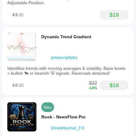
Adjustable Position.
$19
4.5
(2)
Dynamic Trend Gradient
pinescriptlabs
Identifies trends with moving averages & volatility. Base levels
= bullish 🐂 or bearish 🐻 signals. Reversals detected!
$22
$19
4.0
(2)
-14%
Neu
Rook - NewsFlow Pro
Dineshkumar_FX